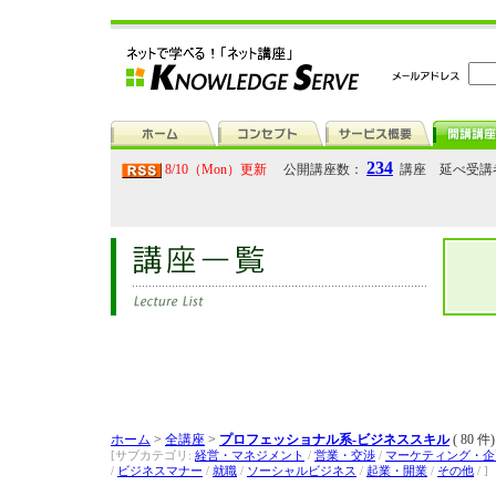
234
8/10（Mon）更新
公開講座数：
講座 延べ受講
ホーム
>
全講座
>
プロフェッショナル系-ビジネススキル
( 80 件)
[サブカテゴリ:
経営・マネジメント
/
営業・交渉
/
マーケティング・企
/
ビジネスマナー
/
就職
/
ソーシャルビジネス
/
起業・開業
/
その他
/ ]