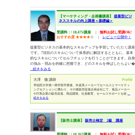
【マーケティング・企画書講座】
提案型ビジ
ネススキルの向上講座＜基礎編＞
受講料：\ 10,475/講座
|
無料お試し受講OK!
おすすめ度
★
★
★
★
☆
|
レビュー公開中！
提案型ビジネスの基本的なスキルアップを学習していただく講座
です。7項目のスキルについて体系的に解説するとともに、基本
的なスキルについてセルフチェックを行うことができます。自身
の強み・弱みを的確に把握でき、どのスキルを伸ばしたらよい�
...続きをみる
大澤 徹 講師
早稲田大学第一商学部卒業後、外資系メーカーでセールスとマーケティ
ングセクションに携わり、その後販売促進企画会社にて、食品メーカー
やIT系企業の販売促進、商品開発、社員教育、セールスサポートを経
...
続きをみる
【販売士講座】
販売士検定 2級 講座
受講料：\ 10,267/講座
|
無料お試し受講OK!