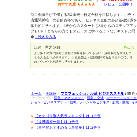
おすすめ度
★
★
★
★
★
|
レビュー公開中！
商工会議所が主催する2級販売士検定合格を目指します。小売・
流通関係唯一の公的資格であり、ビジネス全般の必須基礎知識を
体系的に学べます。2級からのスタートも3級からのステップアッ
プもOK！どちらの方でもスムーズに学べるようなテキストと問
�
...続きをみる
江碕 秀之 講師
より多くの方に販売士資格に興味を持ってもらい、資格取得を実現して
もらえるよう頑張ります。 １級販売士・登録講師でもありますので、そ
のノウハウを本講座に活かしました。
ホーム
>
全講座
>
プロフェッショナル系-ビジネススキル
( 80 件)
[サブカテゴリ:
経営・マネジメント
/
営業・交渉
/
マーケティング・企
ション
/
ビジネスマナー
/
就職
/
ソーシャルビジネス
/
起業・開業
/
そ
【カテゴリ別人気ランキング】はコチラ
【提携講座一覧】はコチラ
【事務局おすすめ五つ星講座】はコチラ