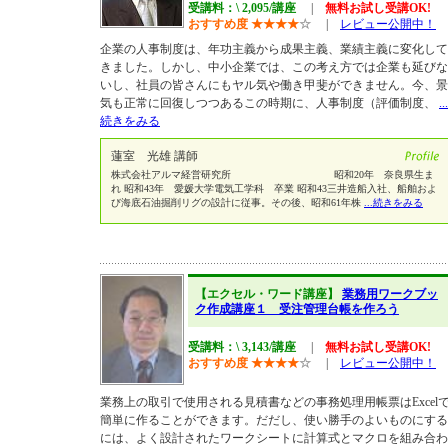
受講料：\ 2,095/講座
|
無料お試し受講OK!
おすすめ度
★
★
★
★
☆
|
レビュー公開中！
企業の人事制度は、年功主義から成果主義、業績主義に変化して
きました。しかし、中小企業では、この考え方では企業も延びな
いし、社員の皆さんにもヤル気や働き甲斐ができません。今、景
気も正常に回復しつつあるこの時期に、人事制度（評価制度、
...
続きをみる
蓮室 光雄 講師
株式会社アルマ経営研究所 昭和20年 奈良県生ま
れ 昭和43年 愛媛大学電気工学科 卒業 昭和43三井造船入社、船舶およ
び海底石油掘削リグの設計に従事。その後、昭和61年株
...続きをみる
【エクセル・ワード講座】
業務用ワークブッ
ク作成講座１ 受注管理台帳を作ろう
受講料：\ 3,143/講座
|
無料お試し受講OK!
おすすめ度
★
★
★
★
☆
|
レビュー公開中！
業務上の取引で使用される見積書などの事務処理用帳票はExcel
簡単に作ることができます。だだし、使い勝手のよいものにする
には、よく設計されたワークシートに計算式とマクロを組み合わ