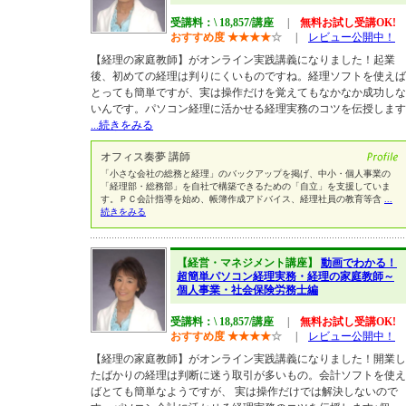
受講料：\ 18,857/講座
|
無料お試し受講OK!
おすすめ度
★
★
★
★
☆
|
レビュー公開中！
【経理の家庭教師】がオンライン実践講義になりました！起業
後、初めての経理は判りにくいものですね。経理ソフトを使えば
とっても簡単ですが、実は操作だけを覚えてもなかなか成功しな
いんです。パソコン経理に活かせる経理実務のコツを伝授します
...続きをみる
オフィス奏夢 講師
「小さな会社の総務と経理」のバックアップを掲げ、中小・個人事業の
「経理部・総務部」を自社で構築できるための「自立」を支援していま
す。ＰＣ会計指導を始め、帳簿作成アドバイス、経理社員の教育等含
...
続きをみる
【経営・マネジメント講座】
動画でわかる！
超簡単パソコン経理実務・経理の家庭教師～
個人事業・社会保険労務士編
受講料：\ 18,857/講座
|
無料お試し受講OK!
おすすめ度
★
★
★
★
☆
|
レビュー公開中！
【経理の家庭教師】がオンライン実践講義になりました！開業し
たばかりの経理は判断に迷う取引が多いもの。会計ソフトを使え
ばとても簡単なようですが、 実は操作だけでは解決しないので