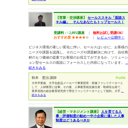
【営業・交渉講座】
セールススキル「面談ス
キル編」 そんなあなたもトップセールス！
受講料：\ 2,095/講座
|
無料お試し受講OK!
おすすめ度
★
★
★
★
☆
|
レビュー公開中！
ビジネス環境の著しい変化に伴い、セールスはいかに、お客様の
ニーズや課題を認識し、そのニーズや課題解決に向けて、自社商
材のもつ価値の提案でお客様のお役立てができるか、ソリューシ
ョン型セールスの面談にフォーカスした内容になっています。
...
続きをみる
秋本 憲治 講師
大学卒業後、大手化粧品メーカーで事業部長・研修ファシリテーターと
して、人材教育に従事。その後、人事教育統括責任者・取締役を経て、
業界屈指の総合教育研究所で専任ファシリテーターとして契約。大手
...
続きをみる
【経営・マネジメント講座】
人を育てる人
事・評価制度の勧めー中小企業に適した人事
制度はどうあるべきか