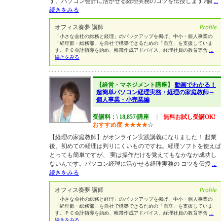
す。パソコン会計に活かせる経理実務のコツを伝授します♪個
...
続きをみる
オフィス奏夢 講師
「小さな会社の総務と経理」のバックアップを掲げ、中小・個人事業の
「経理部・総務部」を自社で構築できるための「自立」を支援していま
す。ＰＣ会計指導を始め、帳簿作成アドバイス、経理社員の教育等含
...
続きをみる
【経営・マネジメント講座】
動画でわかる！
超簡単パソコン経理実務・経理の家庭教師～
個人事業・小売業編
受講料：\ 18,857/講座
|
無料お試し受講OK!
おすすめ度
★
★
★
★
☆
【経理の家庭教師】がオンライン実践講義になりました！ 起業
後、初めての経理は判りにくいものですね。経理ソフトを使えば
とっても簡単ですが、 実は操作だけを覚えてもなかなか成功し
ないんです。パソコン経理に活かせる経理実務の コツを伝授
...
続きをみる
オフィス奏夢 講師
「小さな会社の総務と経理」のバックアップを掲げ、中小・個人事業の
「経理部・総務部」を自社で構築できるための「自立」を支援していま
す。ＰＣ会計指導を始め、帳簿作成アドバイス、経理社員の教育等含
...
続きをみる