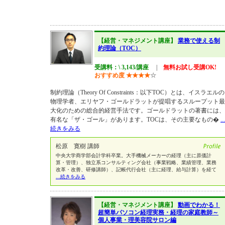
【経営・マネジメント講座】
業務で使える制
約理論（TOC）
受講料：\ 3,143/講座
|
無料お試し受講OK!
おすすめ度
★
★
★
★
☆
制約理論（Theory Of Constraints：以下TOC）とは、イスラエルの
物理学者、エリヤフ・ゴールドラットが提唱するスループット最
大化のための総合的経営手法です。ゴールドラットの著書には、
有名な「ザ・ゴール」があります。TOCは、その主要なもの�
...
続きをみる
松原 寛樹 講師
中央大学商学部会計学科卒業。大手機械メーカーの経理（主に原価計
算・管理）、独立系コンサルティング会社（事業戦略、業績管理、業務
改革・改善、研修講師）、記帳代行会社（主に経理、給与計算）を経て
...続きをみる
【経営・マネジメント講座】
動画でわかる！
超簡単パソコン経理実務・経理の家庭教師～
個人事業・理美容院サロン編