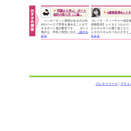
問題から学ぶ ボート
■資格取得■レイ
免許の取り方（二級...
インターネット環境がある方が自
【レイキ・ティーチャー認定
分のペースで学習を進めることがで
資格取得】レイキとつながり
きるボート免許教室です。 ボート
がエネルギーの通り道となり
免許は、学科と実技に分か
...続きを
らそのエネルギーをかざすと
みる
をみる
プレスリリース
│
プライ