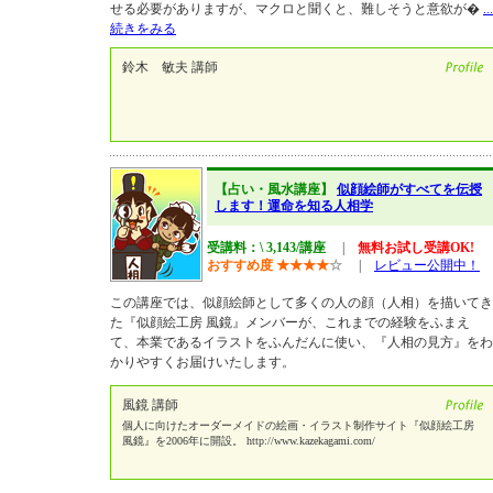
せる必要がありますが、マクロと聞くと、難しそうと意欲が�
...
続きをみる
鈴木 敏夫 講師
【占い・風水講座】
似顔絵師がすべてを伝授
します！運命を知る人相学
受講料：\ 3,143/講座
|
無料お試し受講OK!
おすすめ度
★
★
★
★
☆
|
レビュー公開中！
この講座では、似顔絵師として多くの人の顔（人相）を描いてき
た『似顔絵工房 風鏡』メンバーが、これまでの経験をふまえ
て、本業であるイラストをふんだんに使い、『人相の見方』をわ
かりやすくお届けいたします。
風鏡 講師
個人に向けたオーダーメイドの絵画・イラスト制作サイト『似顔絵工房
風鏡』を2006年に開設。 http://www.kazekagami.com/