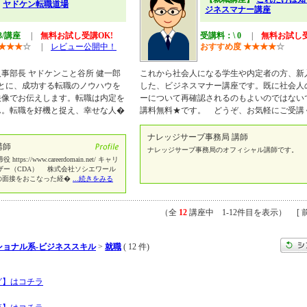
】
ヤドケン転職道場
ジネスマナー講座
43/講座
|
無料お試し受講OK!
受講料：\ 0
|
無料お試し受
★
★
★
☆
|
レビュー公開中！
おすすめ度
★
★
★
★
☆
事部長 ヤドケンこと谷所 健一郎
これから社会人になる学生や内定者の方、新
とに、成功する転職のノウハウを
した、ビジネスマナー講座です。既に社会人
映像でお伝えします。転職は内定を
ーについて再確認されるのもよいのではない
ん。転職を好機と捉え、幸せな人�
講料無料★です。 どうぞ、お気軽にご受講
ナレッジサーブ事務局 講師
講師
ナレッジサーブ事務局のオフィシャル講師です。
//www.careerdomain.net/ キャリ
ザー（CDA） 株式会社ソシエワール
の面接をおこなった経�
...続きをみる
（全
12
講座中 1-12件目を表示） [ 前
ショナル系-ビジネススキル
>
就職
( 12 件)
グ】はコチラ