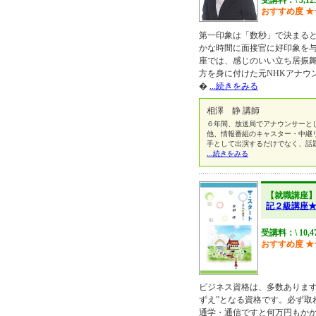
受講料：\ 3,12
おすすめ度
★
第一印象は「数秒」で決まる
かな時間に面接官に好印象を与
座では、感じのいい立ち居振
方を身に付けた元NHKアナウ
�
...続きをみる
相澤 静 講師
６年間、放送局でアナウンサーと
他、情報番組のキャスター・中継
手として出演するだけでなく、話
...続きをみる
【就職講座
記２級講座
受講料：\ 10,4
おすすめ度
★
ビジネス資格は、多数あります
ずえ”となる資格です。必ず取
通学・通信ですと何万円もか