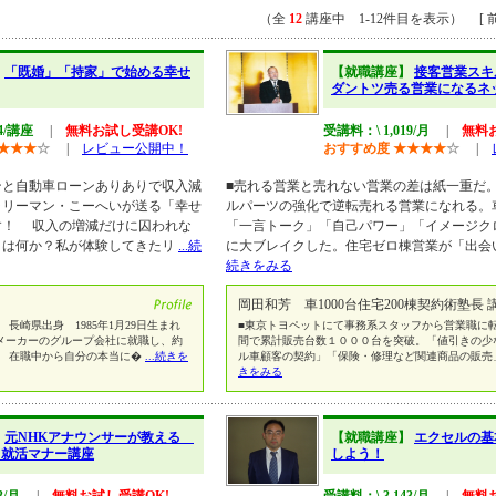
（全
12
講座中 1-12件目を表示） [ 前
】
「既婚」「持家」で始める幸せ
【就職講座】
接客営業スキ
ダントツ売る営業になるネ
04/講座
|
無料お試し受講OK!
受講料：\ 1,019/月
|
無料
★
★
★
☆
|
レビュー公開中！
おすすめ度
★
★
★
★
☆
|
と自動車ローンありありで収入減
■売れる営業と売れない営業の差は紙一重だ
ラリーマン・こーへいが送る「幸せ
ルパーツの強化で逆転売れる営業になれる。
す！ 収入の増減だけに囚われな
「一言トーク」「自己パワー」「イメージク
とは何か？私が体験してきたリ
...続
に大ブレイクした。住宅ゼロ棟営業が「出会
続きをみる
岡田和芳 車1000台住宅200棟契約術塾長 
崎県出身 1985年1月29日生まれ
■東京トヨペットにて事務系スタッフから営業職に
メーカーのグループ会社に就職し、約
間で累計販売台数１０００台を突破。「値引きの少
。 在職中から自分の本当に�
...続きを
ル車顧客の契約」「保険・修理など関連商品の販売
きをみる
】
元NHKアナウンサーが教える
【就職講座】
エクセルの基
！就活マナー講座
しよう！