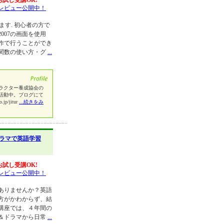
お試し受講OK!
レビュー公開中！
します. 初心者の方で
007の画面を使用
操作で行うことができ
関数の使い方・グ
...
ラクター養成協会の
活動中。ブログにて
/jitur
...続きをみ
ラマで英語学習
お試し受講OK!
レビュー公開中！
ありませんか？英語
方がかわからず、結
講座では、４年間の
＆ドラマから日常
...