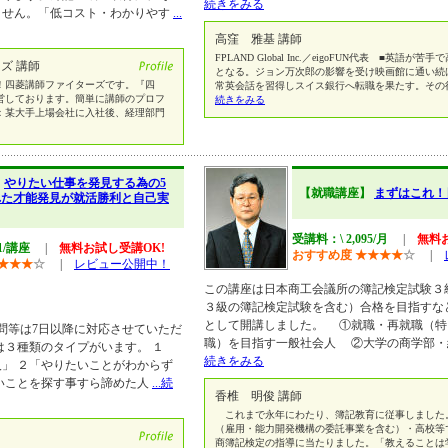
続きをみる
ません。「低コスト・わかりやす
...
高窪 雅基 講師
FPLAND Global Inc.／eigoFUN代表 ■英語
ズ 講師
となる。ジョン万次郎の影響を受け映画館に通い続
！四菱講師ファイターズです。『四
常英会話を習得しスイス銀行へ転職を果たす。その
営しております。簡単に講師のプロフ
続きをみる
：某大手上場会社に入社後、経理部門
】
やりたい仕事を発見する為の5
【就職講座】
まずはこれ！
れた才能発見が就活勝利と自己実
受講料：\ 2,095/月
|
無料
81/講座
|
無料お試し受講OK!
おすすめ度
★
★
★
★
☆
|
★
★
★
☆
|
レビュー公開中！
この講座は日本商工会議所の簿記検定試験３
３級の簿記検定試験を含む）合格を目指すな
として開講しました。 ①就職・再就職（特
質問等は7日以降に対応させていただ
職）を目指す一般社会人 ②大学の商学部
は３種類のタイプがいます。 １
続きをみる
」 ２「やりたいことがわからず
いことを探す事すら諦めた人
...続
香椎 明俊 講師
これまで永年にわたり、簿記教育に従事しました
（雇用・能力開発機構の委託事業を含む）・高校等
商簿記検定の指導に当たりました。「教えることは