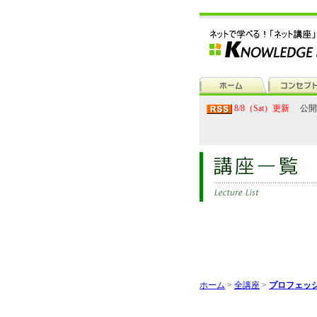
8/8（Sat）更新
公開
ホーム
>
全講座
>
プロフェッ