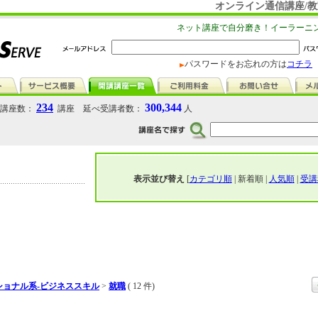
オンライン通信講座/教
ネット講座で自分磨き！イーラーニ
パスワードをお忘れの方は
コチラ
234
300,344
講座数：
講座 延べ受講者数：
人
表示並び替え
[
カテゴリ順
| 新着順 |
人気順
|
受講
ショナル系-ビジネススキル
>
就職
( 12 件)