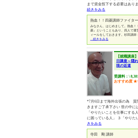
まで資金投下する必要はあり
続きをみる
熱血！！四菱講師ファイター
みなさん、はじめまして。熱血！
菱』ということもあり、四人で運
ィールをしておきます。杉田講師
...続きをみる
【就職講座
日講座～隠
現の近道
受講料：\ 8,3
おすすめ度
★
*7月6日まで海外出張の為 
きますご了承下さい 世の中に
「やりたいことを仕事にする人
に困っている人」 ３「やりた
きをみる
寺田 剛 講師