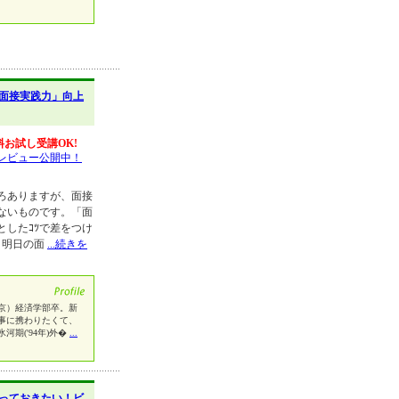
面接実践力」向上
料お試し受講OK!
レビュー公開中！
ろありますが、面接
ないものです。「面
したｺﾂで差をつけ
、明日の面
...続きを
京）経済学部卒。新
事に携わりたくて、
期('94年)外�
...
っておきたい！ビ