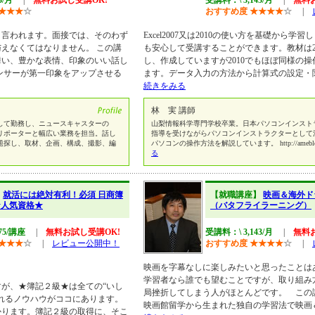
3/月
|
無料お試し受講OK!
受講料：\ 3,143/月
|
無料
★
★
★
☆
おすすめ度
★
★
★
★
☆
|
と言われます。面接では、そのわず
Excel2007又は2010の使い方を基礎から学習
えなくてはなりません。 この講
も安心して受講することができます。教材は2
舞い、豊かな表情、印象のいい話し
し、作成していますが2010でもほぼ同様の
ンサーが第一印象をアップさせる
ます。データ入力の方法から計算式の設定・
続きをみる
林 実 講師
して勤務し、ニュースキャスターの
山梨情報科学専門学校卒業。日本パソコンインスト
リポーターと幅広い業務を担当。話し
指導を受けながらパソコンインストラクターとして
題探し、取材、企画、構成、撮影、編
パソコンの操作方法を解説しています。 http://ameblo.jp
る
】
就活には絶対有利！必須 日商簿
【就職講座】
映画＆海外ド
★人気資格★
（バタフライラーニング）
75/講座
|
無料お試し受講OK!
受講料：\ 3,143/月
|
無料
★
★
★
☆
|
レビュー公開中！
おすすめ度
★
★
★
★
☆
|
映画を字幕なしに楽しみたいと思ったことは
学習者なら誰でも望むことですが、取り組み
が、★簿記２級★は全ての“いし
局挫折してしまう人がほとんどです。 この
れるノウハウがココにあります。
映画館留学から生まれた独自の学習法で映画
かります。簿記２級の取得に、そこ