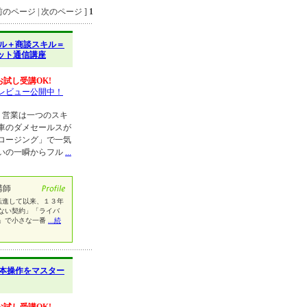
のページ | 次のページ ]
1
ル＋商談スキル＝
ット通信講座
お試し受講OK!
レビュー公開中！
。営業は一つのスキ
車のダメセールスが
ロージング」で一気
いの一瞬からフル
...
講師
転進して以来、１３年
ない契約」「ライバ
」で小さな一番
...続
本操作をマスター