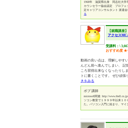
1968年 滋賀県出身 同志社大
カウンセラー協会認定 プロフェ
定キャリアコンサルタント 派遣
る
【就職講座
アクセスMCA
受講料：\ 3,66
おすすめ度
★
動画の良い点は、理解しやすい
んどん前へ進んでしまい、 記
ころ習得出来なくなったりしま
トに書くことです。 ぜひ頑張
きをみる
ボブ 講師
microsoft関連: http://www.rbell.co.jp/
ソコン教室で１９９９年以来１０
た。パソコン入門に始まり、マイ