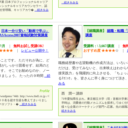
学卒業 日本プロフェッショナルキャリア
...続きをみる
ッショナルキャリアカウンセラー、認
会社管理職、キャリアカウ�
...続きをみ
】
日本一分り安い「動画で学ぶ」
【就職講座】
就職・転職「
SAccess2007資格試験対策講座
講座
7/月
|
無料お試し受講OK!
受講料：\ 3,667/講座
|
無
★
★
★
★
|
レビュー公開中！
おすすめ度
★
★
★
★
☆
|
ことです。 ただそれが為に、ど
職務経歴書や志望動機の作成方法は、いろい
憶がしっかり固着せず、結局のと
だけは、受けてみないと、出来映えはわから
す。 そこでお勧めなのか、ノー
接実践力」を飛躍的に向上させる、「ちょっと
りましょう。 たったの９時間
...続
るﾃｸﾆｯｸ」を、皆さんに早く身につけて頂き
みる
西 潤一 講師
wordpress/ Web: http://www.rbell.co.jp パ
71年愛知県生まれ。東京都立大学（現：首都大学東
００名を超す生徒を教えてまいりまし
卒時は、消費者の行動メカニズムを探求してゆく仕
クロソフト・�
...続きをみる
様々な企業のマーケティング部門へ応募。先の就職氷河
続きをみる
【就職講座】
これだけは知