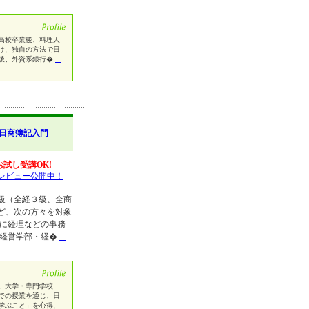
が苦手で高校卒業後、料理人
け、独自の方法で日
後、外資系銀行�
...
日商簿記入門
お試し受講OK!
レビュー公開中！
級（全経３級、全商
ど、次の方々を対象
に経理などの事務
・経営学部・経�
...
。大学・専門学校
での授業を通じ、日
学ぶこと」を心得、