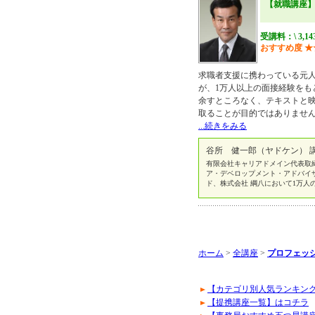
【就職講座
受講料：\ 3,1
おすすめ度
★
求職者支援に携わっている元人
が、1万人以上の面接経験をも
余すところなく、テキストと
取ることが目的ではありませ
...続きをみる
谷所 健一郎（ヤドケン） 
有限会社キャリアドメイン代表取締役 https:
ア・デベロップメント・アドバイ
ド、株式会社 綱八において1万人
ホーム
>
全講座
>
プロフェッ
【カテゴリ別人気ランキン
【提携講座一覧】はコチラ