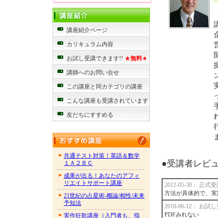
講座紹介ページ
カリキュラム内容
お試し受講できます!!
★
無料
★
講師へのお問い合せ
この講座と同カテゴリの講座
こんな講座も受講されています
友だちにすすめる
共通テスト対策！英語＆数学
●受講者レビュー
１Ａ２ＢＣ
成果が出る！あなたのアフィ
リエイトサポート講座
2012-05-30： 正
方法が具体的で、実
21世紀の占星術-概論/相性/未来
予知法
2010-06-12： お
PDFみれない
実作狂歌講座（入門者も、指