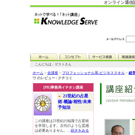
オンライン通信
こんにちは、ゲストさん
ホーム
>
全講座
>
プロフェッショナル系-ビジネススキル
>
経
ウ のレビュー / クチコミ
[PR]事務局イチオシ講座
21世紀の占星
術-概論/相性/未来
予知法
この講座は21世紀の知識で占星術
を学習します。古代のような霊感
は必要ありません。...
続きをみる