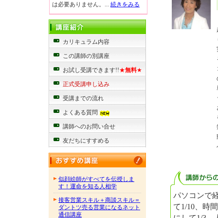
は必要ありません。...
続きをみる
カリキュラム内容
この講師の別講座
お試し受講できます!!
★
無料
★
正式受講申し込み
受講までの流れ
よくある質問
講師へのお問い合せ
友だちにすすめる
似顔絵師がすべてを伝授しま
す！運命を知る人相学
パソコンで
接客営業スキル＋商談スキル＝
て1/10、時間
ダントツ売る営業になるネット
通信講座
にして1/3