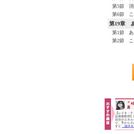
第5節 
第6節 こ
第19章
第1節 
第2節 こ
■
座
【レイキ・テ
証資格取得】
自分がエネル
り、手からそ
すと
...続き