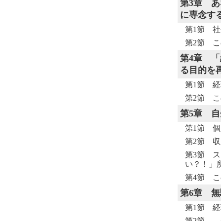
第3章
あ
に専念す
第1節 
第2節 こ
第4章
「
る目的を
第1節 
第2節 こ
第5章
自
第1節 
第2節 
第3節 
い？！」
第4節 こ
第6章
無
第1節 
第2節 