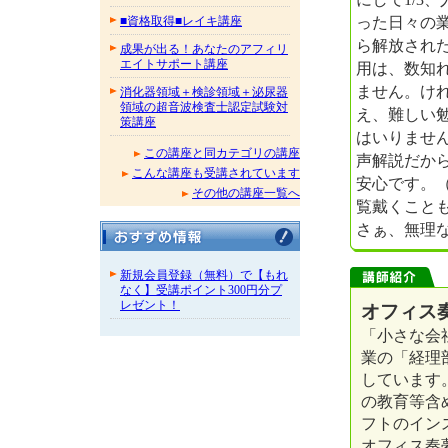
った日々の
■資格取得■レイキ講座
ら解放され
成果が出る！あなたのアフィリ
エイトサポート講座
用は、数知
ません。け
消化器領域＋検診領域＋泌尿器
領域の超音波検査士認定試験対
え、難しい
策講座
はいりませ
この講座と同カテゴリの講座
声解説だか
こんな講座も受講されています
安心です。
その他の講座一覧へ
覧戴くこと
さぁ、無理
新規会員登録（無料）で【もれ
なく】受講ポイント300円分プ
レゼント！
オフィス
「小さな会
業の「経理
しています
の教育等含
フトのイン
オフィス奏