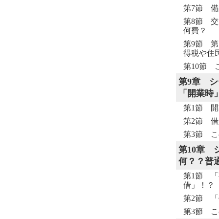
第7節 
第8節 
何費？
第9節 
得税や住
第10節 
第9章
シ
「開業時
第1節 
第2節 
第3節 こ
第10章
何？？普
第1節 
借」！？
第2節 
第3節 こ