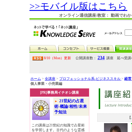
>>モバイル版はこちら
オンライン通信講座/教室： 動画でわ
234
8/10（Mon）更新
公開講座数：
講座 延べ受講
ホーム
>
全講座
>
プロフェッショナル系-ビジネススキル
>
経営
個人事業・小売業編
[PR]事務局イチオシ講座
21世紀の占星
術-概論/相性/未来
予知法
【
この講座は21世紀の知識で占星術
を学習します。古代のような霊感