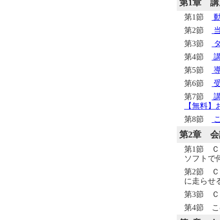
第1章
講
第1節
動
第2節
当
第3節
タ
第4節
第5節
第6節
受
第7節
講
【無料】
第8節
こ
第2章
会
第1節 
ソフトで
第2節 
に走らせ
第3節 
第4節 こ