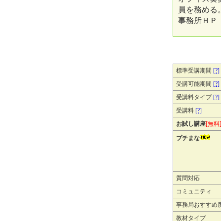
員を務める
事務所ＨＰ
標準受講期間
[?]
受講可能期間
[?]
受講料タイプ
[?]
受講料
[?]
お試し講座
[無料
プチまな
質問対応
コミュニティ
事務局おすすめ
教材タイプ