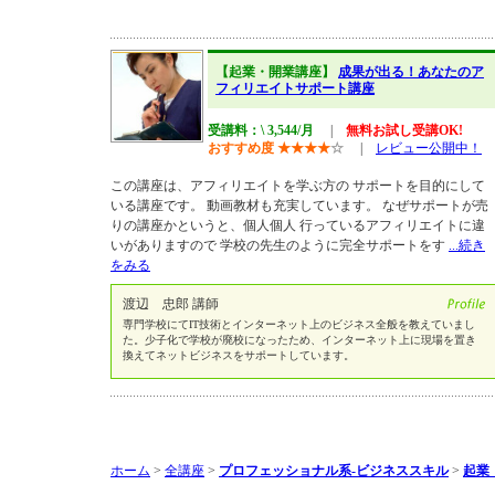
【起業・開業講座】
成果が出る！あなたのア
フィリエイトサポート講座
受講料：\ 3,544/月
|
無料お試し受講OK!
おすすめ度
★
★
★
★
☆
|
レビュー公開中！
この講座は、アフィリエイトを学ぶ方の サポートを目的にして
いる講座です。 動画教材も充実しています。 なぜサポートが売
りの講座かというと、個人個人 行っているアフィリエイトに違
いがありますので 学校の先生のように完全サポートをす
...続き
をみる
渡辺 忠郎 講師
専門学校にてIT技術とインターネット上のビジネス全般を教えていまし
た。少子化で学校が廃校になったため、インターネット上に現場を置き
換えてネットビジネスをサポートしています。
ホーム
>
全講座
>
プロフェッショナル系-ビジネススキル
>
起業