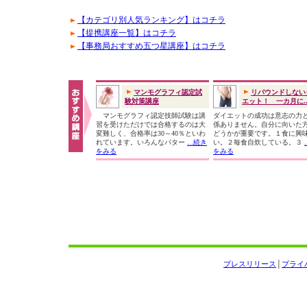
【カテゴリ別人気ランキング】はコチラ
【提携講座一覧】はコチラ
【事務局おすすめ五つ星講座】はコチラ
マンモグラフィ認定試
リバウンドしない
験対策講座
エット！ 一カ月に..
マンモグラフィ認定技師試験は講
ダイエットの成功は意志の力
習を受けただけでは合格するのは大
係ありません。自分に向いた
変難しく、合格率は30～40％といわ
どうかが重要です。１食に興
れています。いろんなパター
...続き
い。２毎食自炊している。３
をみる
をみる
プレスリリース
│
プライ