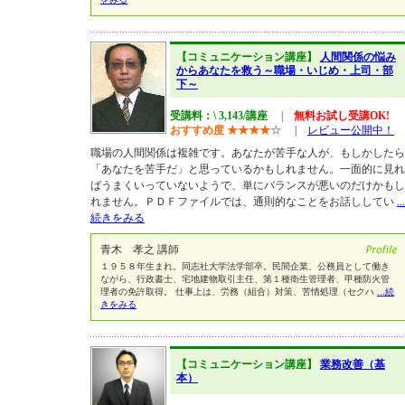
【コミュニケーション講座】
人間関係の悩み
からあなたを救う～職場・いじめ・上司・部
下～
受講料：\ 3,143/講座
|
無料お試し受講OK!
おすすめ度
★
★
★
★
☆
|
レビュー公開中！
職場の人間関係は複雑です。あなたが苦手な人が、もしかしたら
「あなたを苦手だ」と思っているかもしれません。一面的に見れ
ばうまくいっていないようで、単にバランスが悪いのだけかもし
れません。ＰＤＦファイルでは、通則的なことをお話ししてい
...
続きをみる
青木 孝之 講師
１９５８年生まれ。同志社大学法学部卒。民間企業、公務員として働き
ながら、行政書士、宅地建物取引主任、第１種衛生管理者、甲種防火管
理者の免許取得。 仕事上は、労務（組合）対策、苦情処理（セクハ
...続
きをみる
【コミュニケーション講座】
業務改善（基
本）