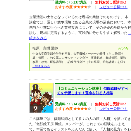
受講料：\ 5,237/講座
|
無料お試し受講OK!
おすすめ度
★
★
★
★
☆
|
レビュー公開中！
企業活動の土台となっているのは現場の業務そのものです。 本
講座では、厳しい競争環境にある企業の現場の業務において、本
来当たり前に行うべき業務改善について、その基礎の基礎から解
説し、現場に定着するように、実践的に分かりやすく解説いた
...
続きをみる
松原 寛樹 講師
中央大学商学部会計学科卒業。大手機械メーカーの経理（主に原価計
算・管理）、独立系コンサルティング会社（事業戦略、業績管理、業務
改革・改善、研修講師）、記帳代行会社（主に経理、給与計算）を経て
...続きをみる
【コミュニケーション講座】
似顔絵師がすべ
てを伝授します！運命を知る人相学
受講料：\ 3,143/講座
|
無料お試し受講OK!
おすすめ度
★
★
★
★
☆
|
レビュー公開中！
この講座では、似顔絵師として多くの人の顔（人相）を描いてき
た『似顔絵工房 風鏡』メンバーが、これまでの経験をふまえ
て、本業であるイラストをふんだんに使い、『人相の見方』をわ