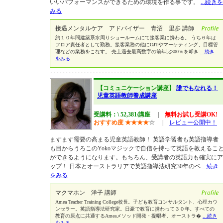
いいパフォーマンスができるための環境を作る事です。
...続きを
みる
接遇メンタルケア アドバイザー 青沼 里歩 講師
約１０年間建築系水周りショールームにて接客業に携わる。 うち６年は
フロア責任者として勤務。接客業務の他にOJTやマーケティング、目標管
理などの業務をこなす。 売上過去最高数字の前年比300％を叩き
...続き
をみる
【コミュニケーション講座】
誰でもなれる！
児童英語教師養成講座
受講料：\ 52,381/講座
|
無料お試し受講OK!
おすすめ度
★
★
★
★
☆
|
レビュー公開中！
ますます需要の高まる児童英語教師！ 英語学習者も英語指導者
も目からうろこのYokoマジックで自信を持って英語を教えるこ
ができるようになります。もちろん、受講者の英語力も確実にア
ップ！ 日本とオーストラリアで英語指導法研究30年のベ
...続き
をみる
マクマホン 洋子 講師
Amea Teacher Training College校長。子ども教育コンサルタント、心理カウ
ンセラー。英語指導法研究家。日豪で教育に携わって３０年。すべての
教育の原点に共通するAmeaメソッド開発・提唱者。オーストラ�
...続き
をみる