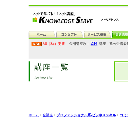
234
8/8（Sat）更新
公開講座数：
講座 延べ受講者
ホーム
>
全講座
>
プロフェッショナル系-ビジネススキル
>
コミ