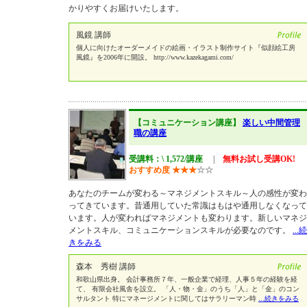
かりやすくお届けいたします。
風鏡 講師
個人に向けたオーダーメイドの絵画・イラスト制作サイト『似顔絵工房
風鏡』を2006年に開設。 http://www.kazekagami.com/
【コミュニケーション講座】
楽しい中間管理
職の講座
受講料：\ 1,572/講座
|
無料お試し受講OK!
おすすめ度
★
★
★
☆
☆
あなたのチームが変わる～マネジメントスキル～人の感性が変わ
ってきています。昔通用していた常識はもはや通用しなくなって
います。人が変わればマネジメントも変わります。新しいマネジ
メントスキル、コミュニケーションスキルが必要なのです。
...続
きをみる
森本 秀樹 講師
和歌山県出身。 会計事務所７年、一般企業で経理、人事５年の経験を経
て、 有限会社風舎を設立。 「人・物・金」のうち「人」と「金」のコン
サルタント 特にマネージメントに関してはサラリーマン時
...続きをみる