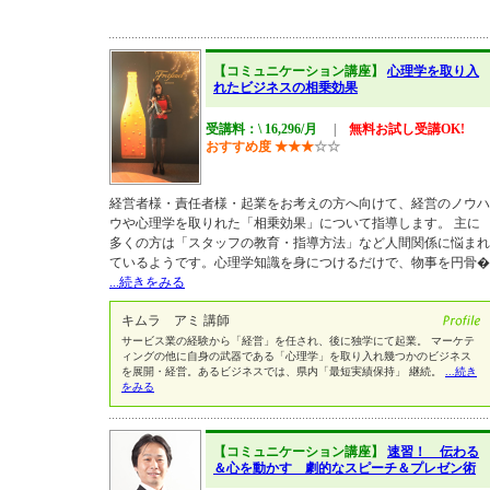
【コミュニケーション講座】
心理学を取り入
れたビジネスの相乗効果
受講料：\ 16,296/月
|
無料お試し受講OK!
おすすめ度
★
★
★
☆
☆
経営者様・責任者様・起業をお考えの方へ向けて、経営のノウハ
ウや心理学を取りれた「相乗効果」について指導します。 主に
多くの方は「スタッフの教育・指導方法」など人間関係に悩まれ
ているようです。心理学知識を身につけるだけで、物事を円骨�
...続きをみる
キムラ アミ 講師
サービス業の経験から「経営」を任され、後に独学にて起業。 マーケテ
ィングの他に自身の武器である「心理学」を取り入れ幾つかのビジネス
を展開・経営。あるビジネスでは、県内「最短実績保持」 継続。
...続き
をみる
【コミュニケーション講座】
速習！ 伝わる
＆心を動かす 劇的なスピーチ＆プレゼン術