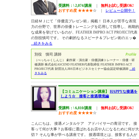
受講料：\ 2,074/講座
|
無料お試し受講OK!
おすすめ度
★
★
★
★
☆
|
レビュー公開中！
日経ＭＪにて「俳優流プレゼン術」掲載！ 日本人が苦手な表現
力の分野で、世界の俳優トレーニングを応用して指導し、画期的
な成果を挙げているのが、FEATHER IMPRO ACT PROJECT代表
の別役慎司です。 その劇的なるスピーチ＆プレゼン術のエッ�
...続きをみる
別役 慎司 講師
（べっちゃくしんじ） 劇作家・演出家・俳優訓練トレーナー・俳優・研
修講師 株式会社ASCEND FEATHER代表取締役 FEATHER IMPRO ACT
PROJECT代表 財団法人JBS日本ビジネスセミナー協会認定研修講師
...続
きをみる
【コミュニケーション講座】
HAPPYな接遇を
しよう☆ 接客と接遇環境編
受講料：\ 6,810/講座
|
無料お試し受講OK!
おすすめ度
★
★
★
★
☆
こんにちは。 接遇メンタルケア アドバイサーの青沼です。 接
客って何が大事？お客様に選ばれるお店や人になるために何が大
切？ そんな事が学べる講座です。 接遇環境とは、接客する人が