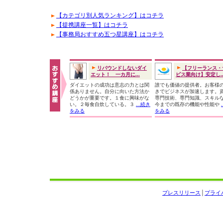
【カテゴリ別人気ランキング】はコチラ
【提携講座一覧】はコチラ
【事務局おすすめ五つ星講座】はコチラ
リバウンドしないダイ
【フリーランス・
エット！ 一カ月に...
ビス業向け】安定し..
ダイエットの成功は意志の力とは関
誰でも価値の提供者。お客様
係ありません。自分に向いた方法か
きでビジネスが加速します。
どうかが重要です。１食に興味がな
専門技術、専門知識、スキル
い。２毎食自炊している。３
...続き
今までの既存の機能や性能や
をみる
をみる
プレスリリース
│
プライ