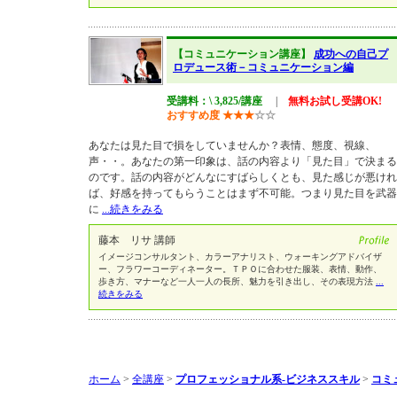
【コミュニケーション講座】
成功への自己プ
ロデュース術－コミュニケーション編
受講料：\ 3,825/講座
|
無料お試し受講OK!
おすすめ度
★
★
★
☆
☆
あなたは見た目で損をしていませんか？表情、態度、視線、
声・・。あなたの第一印象は、話の内容より「見た目」で決まる
のです。話の内容がどんなにすばらしくとも、見た感じが悪けれ
ば、好感を持ってもらうことはまず不可能。つまり見た目を武器
に
...続きをみる
藤本 リサ 講師
イメージコンサルタント、カラーアナリスト、ウォーキングアドバイザ
ー、フラワーコーディネーター。ＴＰＯに合わせた服装、表情、動作、
歩き方、マナーなど一人一人の長所、魅力を引き出し、その表現方法
...
続きをみる
ホーム
>
全講座
>
プロフェッショナル系-ビジネススキル
>
コミ