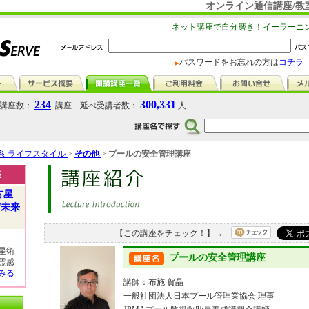
オンライン通信講座/教
ネット講座で自分磨き！イーラーニ
パスワードをお忘れの方は
コチラ
234
300,331
講座数：
講座 延べ受講者数：
人
系-ライフスタイル
>
その他
>
プールの安全管理講座
座
占星
/未来
【この講座をチェック！】→
星術
プールの安全管理講座
霊感
みる
講師：布施 賀晶
一般社団法人日本プール管理業協会 理事