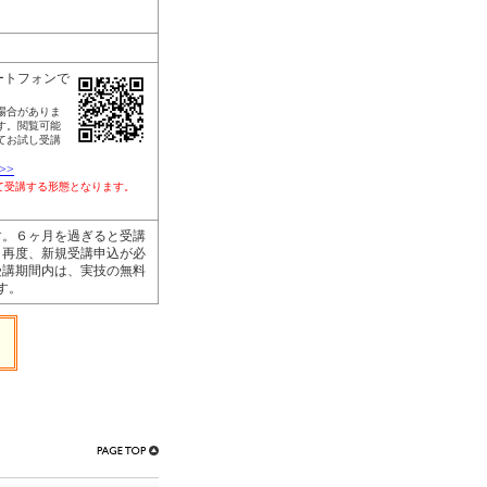
ートフォンで
場合がありま
す。閲覧可能
てお試し受講
>>
して受講する形態となります。
す。６ヶ月を過ぎると受講
、再度、新規受講申込が必
受講期間内は、実技の無料
す。