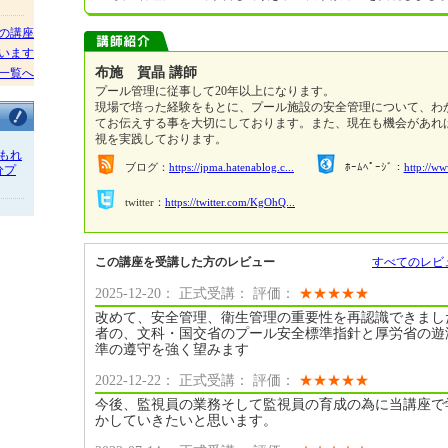
の講座
います
布施 賀晶 講師
一覧へ
プール管理に従事して20年以上になります。
現場で培った経験をもとに、プール施設の安全管理について、わ
てお伝えする事を大切にしております。また、現在も機会があれ
視を実践しております。
もれ
ブログ：
https://jpma.hatenablog.c...
ﾎｰﾑﾍﾟｰｼﾞ：
http://w
分プ
twitter：
https://twitter.com/KgOhQ...
この講座を受講した方のレビュー
すべてのレビ
2025-12-20： 正式受講： 評価：
★
★
★
★
★
改めて、安全管理、衛生管理の重要性を再認識できまし
者の、文科・国交省のプール安全標準指針と厚労省の遊
準の遵守を強く望みます
2022-12-22： 正式受講： 評価：
★
★
★
★
★
今後、監視員の業務そして監視員の育成の為に当講座で
かしていきたいと思います。