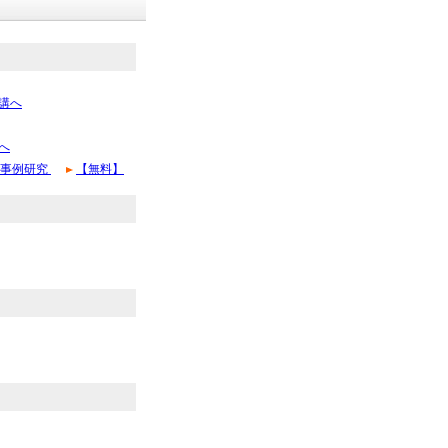
講へ
へ
の事例研究
【無料】