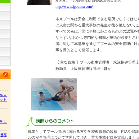
JPMAプール監視救助員養成講習会講師
http://www.jpoolma.com/
本来プールは安全に利用できる場所でなくてはな
は人命に関わる重大事故の発生が後を絶たない｡
すべての者は、常に事故は起こるものとの認識を
ならず､なおかつ専門的な知識と技術が必要とさ
者に対して本講座を通じてプールの安全管理に対
事を目的として開催します。
【 主な資格 】プール衛生管理者 水泳指導管理
救助員 上級体育施設管理士ほか
ル＝
ット
学１
職業としてプール管理に関わる方や学校教職員の皆様、PTAや保
指導
ルの安全管理について学習して頂き、重大事故ゼロを実現しまし