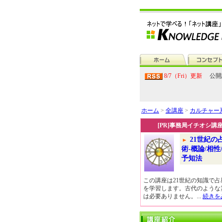
8/7（Fri）更新
公開
ホーム
>
全講座
>
カルチャー
[PR]事務局イチオシ講
21世紀の
術-概論/相性
予知法
この講座は21世紀の知識で占
を学習します。古代のような
は必要ありません。...
続きを