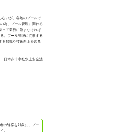
らないが、各地のプールで
この為、プール管理に関わる
持って業務に臨まなければ
れる。プール管理に従事する
する知識や技術向上を図る
士 日本赤十字社水上安全法
護者の皆様を対象に、プー
ょう。