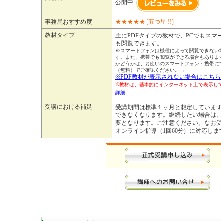
公開中
事務局おすすめ度
★
★
★
★
★
[五つ星 !!]
教材タイプ
主にPDFタイプの教材で、PCでもスマ
も閲覧できます。
※スマートフォンは機種によって閲覧できない
す。また、携帯でも閲覧ができる場合もありま
かどうかは、お使いのスマートフォン・携帯に
（無料）でご確認ください。→
※PDF教材が表示されない場合はこちら
※教材は、基本的にインターネット上で表示
詳細
受講における補足
受講期間は標準１ヶ月と想定していま
できなくなります。継続したい場合は
要となります。ご注意ください。なお
オンライン指導（1回60分）に対応しま