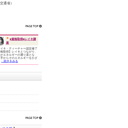
土交通省）
■資格取得■レイキ講
座
レイキ・ティーチャー認定修了
資格取得】レイキとつながり、
分がエネルギーの通り道とな
、手からそのエネルギーをかざ
と
...続きをみる