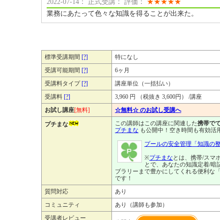
2022-07-14： 正式受講： 評価：
★
★
★
★
★
業務にあたって色々な知識を得ることが出来た。
標準受講期間
[?]
特になし
受講可能期間
[?]
6ヶ月
受講料タイプ
[?]
講座単位（一括払い）
受講料
[?]
3,960 円 （税抜き 3,600円） /講座
お試し講座
[無料]
☆無料☆ のお試し受講へ
この講師はこの講座に関連した
携帯でで
プチまな
プチまな
も公開中！空き時間も有効活
プールの安全管理「知識の
※
プチまな
とは、携帯/スマ
とで、あなたの知識定着/暗
ブラリーまで豊かにしてくれる便利な
です！
質問対応
あり
コミュニティ
あり（講師も参加）
受講者レビュー