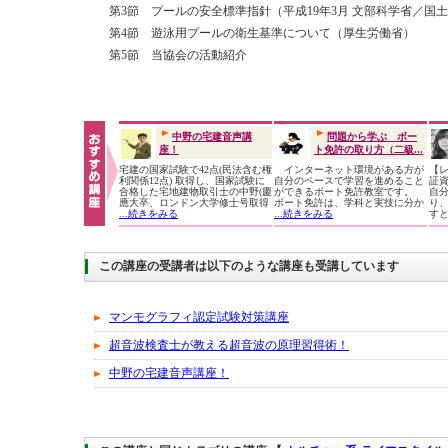
第3節 プールの安全標準指針（平成19年3月 文部科学省／国
第4節 遊泳用プールの衛生基準について（厚生労働省）
第5節 当協会の活動紹介
中野の宅建音声講
問題から学ぶ ボー
座！
ト免許の取り方（二級...
宅建の国家試験で42点(民法含む権
インターネット環境がある方が
【
利関係12点) 取得し、国家試験に
自分のペースで学習を進めること
証
合格した宅地建物取引士の中野(慶
ができるボート免許教室です。
自
應大卒、ロンドン大学修士号取得
ボート免許は、学科と実技に分か
り
...続きをみる
...続きをみる
す
この講座の受講者は以下のような講座も受講しています
マンモグラフィ認定試験対策講座
超音波検査士が教える超音波の原理習得術！
中野の宅建音声講座！