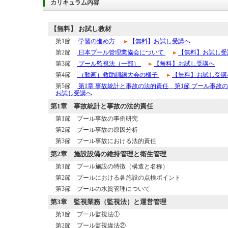
カリキュラム内容
【無料】 お試し教材
第1節
学習の進め方
【無料】お試し受講へ
第2節
日本プール管理業協会について
【無料】お試し受
第3節
プール監視法（一部）
【無料】お試し受講へ
第4節
（動画）救助訓練大会の様子
【無料】お試し受講
第5節
第1章 事故統計と事故の法的責任 第1節 プール事故
お試し受講へ
第1章
事故統計と事故の法的責任
第1節 プール事故の事例研究
第2節 プール事故の原因分析
第3節 プール事故における法的責任
第2章
施設設備の維持管理と衛生管理
第1節 プール施設の特徴（構造と名称）
第2節 プールにおける各施設の点検ポイント
第3節 プールの水質管理について
第3章
監視業務（監視法）と運営管理
第1節 プール監視法①
第2節 プール監視違法②