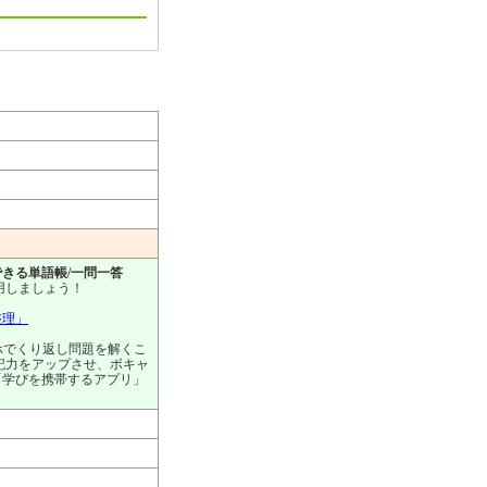
きる単語帳/一問一答
用しましょう！
整理」
ホでくり返し問題を解くこ
記力をアップさせ、ボキャ
「学びを携帯するアプリ」