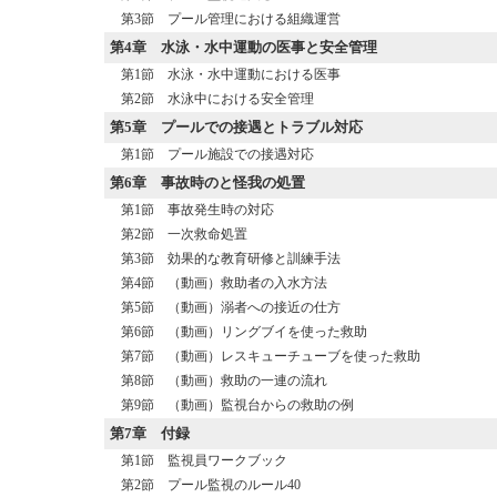
第3節 プール管理における組織運営
第4章
水泳・水中運動の医事と安全管理
第1節 水泳・水中運動における医事
第2節 水泳中における安全管理
第5章
プールでの接遇とトラブル対応
第1節 プール施設での接遇対応
第6章
事故時のと怪我の処置
第1節 事故発生時の対応
第2節 一次救命処置
第3節 効果的な教育研修と訓練手法
第4節 （動画）救助者の入水方法
第5節 （動画）溺者への接近の仕方
第6節 （動画）リングブイを使った救助
第7節 （動画）レスキューチューブを使った救助
第8節 （動画）救助の一連の流れ
第9節 （動画）監視台からの救助の例
第7章
付録
第1節 監視員ワークブック
第2節 プール監視のルール40