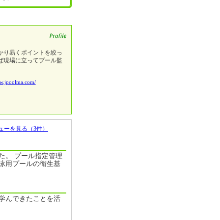
かり易くポイントを絞っ
ば現場に立ってプール監
ww.jpoolma.com/
ューを見る（3件）
た。 プール指定管理
泳用プールの衛生基
学んできたことを活