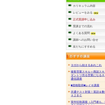
カリキュラム内容
レビューをみる
正式受講申し込み
受講までの流れ
よくある質問
講師へのお問い合せ
友だちにすすめる
ヨガから始まるあれこれ
接客営業スキル＋商談スキ
ダントツ売る営業になるネ
通信講座
■資格取得■レイキ講座
共通テスト対策！英語＆数
Ａ２ＢＣ
実作狂歌講座（入門者も、