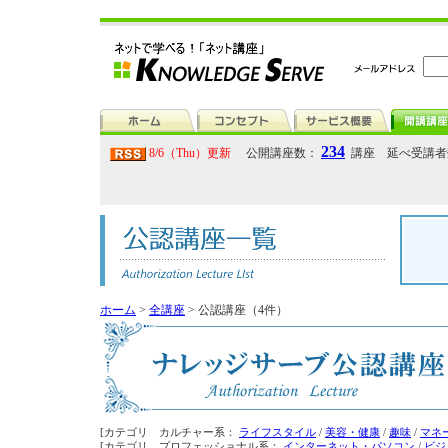
234
8/6（Thu）更新
公開講座数：
講座 延べ受講
ホーム
>
全講座
> 公認講座（4件）
[カテゴリ カルチャー系：
ライフスタイル
/
美容・健康
/
趣味
/
マネ
[カテゴリ プロフェッショナル系：
インターネット・パソコン
/
ビジ