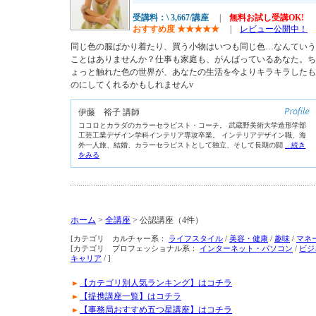
受講料：\ 3,667/講座
|
無料お試し受講OK!
おすすめ度
★
★
★
★
★
|
レビュー公開中！
同じ色の服ばかり着たり、買う小物はいつも同じ色…なんていう
ことはありませんか？仕事も家庭も、がんばっているあなた。ち
ょっと触れた色の世界が、あなたの生活を今よりキラキラしたも
のにしてくれるかもしれませんv
伊藤 裕子 講師
ココロとカラダのカラーセラピスト・コーチ。 武蔵野美術大学造形学部
工芸工業デザイン学科インテリア専攻卒業。 インテリアデザイン職、海
外一人旅、結婚、カラーセラピストとして独立、そして長期の闘
...続き
をみる
ホーム
>
全講座
> 公認講座（4件）
[カテゴリ カルチャー系：
ライフスタイル
/
美容・健康
/
趣味
/
マネ
[カテゴリ プロフェッショナル系：
インターネット・パソコン
/
ビジ
キャリア
/ ]
【カテゴリ別人気ランキング】はコチラ
【提携講座一覧】はコチラ
【事務局おすすめ五つ星講座】はコチラ