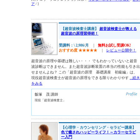
ア
/ ]
【超音波検査士講座】
超音波検査士が教える
超音波の原理習得術！
受講料：\ 2,986/月
|
無料お試し受講OK!
おすすめ度
★
★
★
★
★
|
レビュー公開中！
超音波の原理や基礎は難しい・・・ でもわかっていないと超音
波診断はできません。また超音波診断装置の本当の性能も引き出
せませんよね？ この「超音波の原理 基礎講座 初級編」は、
現役超音波検査士が超音波の原理をできる限りわかりやす
...続き
をみる
飯塚 茂 講師
現役「超音波検査士」
【心理学・カウンセリング・セラピー講座】
色で癒されハッピーライフ！～カラーセラピ
ー入門