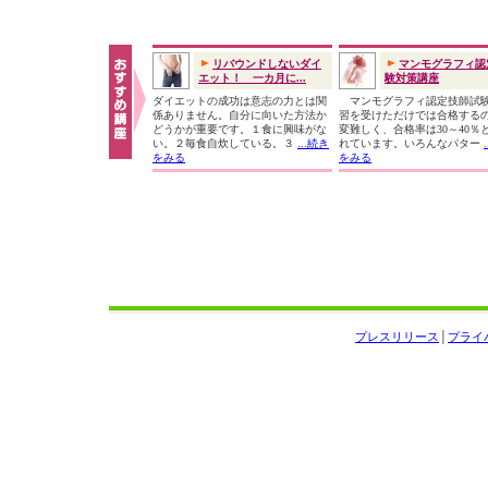
リバウンドしないダイ
マンモグラフィ認
エット！ 一カ月に...
験対策講座
ダイエットの成功は意志の力とは関
マンモグラフィ認定技師試
係ありません。自分に向いた方法か
習を受けただけでは合格する
どうかが重要です。１食に興味がな
変難しく、合格率は30～40％
い。２毎食自炊している。３
...続き
れています。いろんなパター
をみる
をみる
プレスリリース
│
プライ