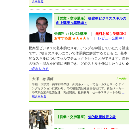
きをみる
【営業・交渉講座】
提案型ビジネススキルの
向上講座＜基礎編＞
受講料：\ 10,475/講座
|
無料お試し受講OK!
おすすめ度
★
★
★
★
☆
|
レビュー公開中！
提案型ビジネスの基本的なスキルアップを学習していただく講座
です。7項目のスキルについて体系的に解説するとともに、基本
的なスキルについてセルフチェックを行うことができます。自身
の強み・弱みを的確に把握でき、どのスキルを伸ばしたらよい�
...続きをみる
大澤 徹 講師
早稲田大学第一商学部卒業後、外資系メーカーでセールスとマーケティ
ングセクションに携わり、その後販売促進企画会社にて、食品メーカー
やIT系企業の販売促進、商品開発、社員教育、セールスサポートを経
...
続きをみる
【営業・交渉講座】
知的財産検定２級