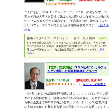
受講料：\ 6,810/講座
|
無料お試し受講OK!
おすすめ度
★
★
★
★
☆
こんにちは。 接遇メンタルケア アドバイサーの青沼です。 接
客って何が大事？お客様に選ばれるお店や人になるために何が大
切？ そんな事が学べる講座です。 接遇環境とは、接客する人が
いいパフォーマンスができるための環境を作る事です。
...続きを
みる
接遇メンタルケア アドバイザー 青沼 里歩 講師
約１０年間建築系水周りショールームにて接客業に携わる。 うち６年は
フロア責任者として勤務。接客業務の他にOJTやマーケティング、目標管
理などの業務をこなす。 売上過去最高数字の前年比300％を叩き
...続き
をみる
【営業・交渉講座】
３５０社のコンサルティ
ングで実証した新規顧客開拓ノウハウ
受講料：\ 4,190/月
|
無料お試し受講OK!
おすすめ度
★
★
★
★
☆
|
レビュー公開中！
「4ヶ月であなたは新規顧客開拓の達人に！」 このオンライン講
座による通信教育は、講師自身の長い営業経験と、超大手企業か
ら中小企業まで16年間350社の営業コンサルティングや営業研修
の実績で蓄積した新規顧客開拓の営業ノウハウを公開します！
...