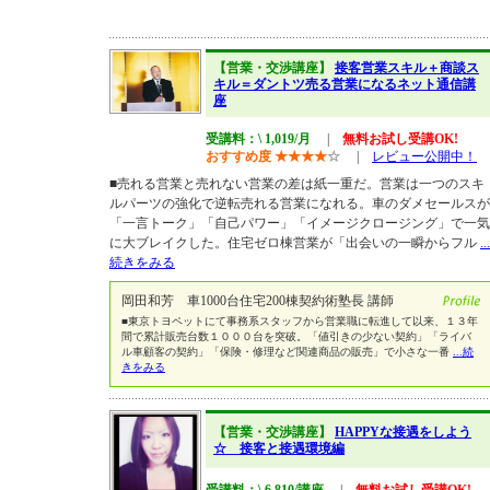
【営業・交渉講座】
接客営業スキル＋商談ス
キル＝ダントツ売る営業になるネット通信講
座
受講料：\ 1,019/月
|
無料お試し受講OK!
おすすめ度
★
★
★
★
☆
|
レビュー公開中！
■売れる営業と売れない営業の差は紙一重だ。営業は一つのスキ
ルパーツの強化で逆転売れる営業になれる。車のダメセールスが
「一言トーク」「自己パワー」「イメージクロージング」で一気
に大ブレイクした。住宅ゼロ棟営業が「出会いの一瞬からフル
...
続きをみる
岡田和芳 車1000台住宅200棟契約術塾長 講師
■東京トヨペットにて事務系スタッフから営業職に転進して以来、１３年
間で累計販売台数１０００台を突破。「値引きの少ない契約」「ライバ
ル車顧客の契約」「保険・修理など関連商品の販売」で小さな一番
...続
きをみる
【営業・交渉講座】
HAPPYな接遇をしよう
☆ 接客と接遇環境編