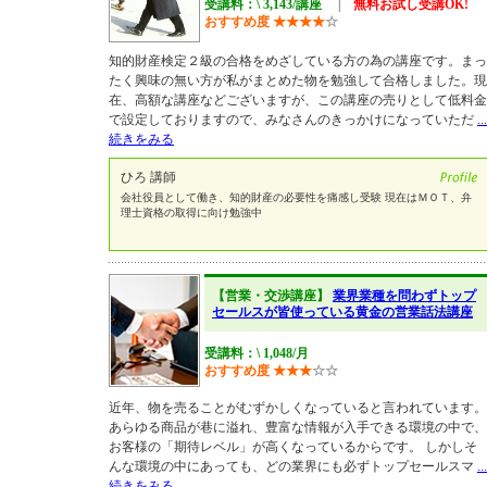
受講料：\ 3,143/講座
|
無料お試し受講OK!
おすすめ度
★
★
★
★
☆
知的財産検定２級の合格をめざしている方の為の講座です。まっ
たく興味の無い方が私がまとめた物を勉強して合格しました。現
在、高額な講座などございますが、この講座の売りとして低料金
で設定しておりますので、みなさんのきっかけになっていただ
...
続きをみる
ひろ 講師
会社役員として働き、知的財産の必要性を痛感し受験 現在はＭＯＴ、弁
理士資格の取得に向け勉強中
【営業・交渉講座】
業界業種を問わずトップ
セールスが皆使っている黄金の営業話法講座
受講料：\ 1,048/月
おすすめ度
★
★
★
☆
☆
近年、物を売ることがむずかしくなっていると言われています。
あらゆる商品が巷に溢れ、豊富な情報が入手できる環境の中で、
お客様の「期待レベル」が高くなっているからです。 しかしそ
んな環境の中にあっても、どの業界にも必ずトップセールスマ
...
続きをみる