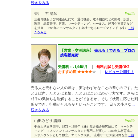
続きをみる
香川 哲 講師
三菱電機および関連会社にて、通信機器、電子機器などの開発、設計、
製造、品質管理、営業、マーケティング、セールス、経営企画策定など
を担当。 1994年にコンサルタント会社であるローズマインド（株）
...続
きをみる
【営業・交渉講座】
売れる！できる！プロの
接客販売術
受講料：\ 1,048/月
|
無料お試し受講OK!
おすすめ度
★
★
★
★
☆
|
レビュー公開中！
売る人と売れない人の差は、実はわずかなことの差なのです。た
とえば声、たとえば表情、たとえばことばのかけ方です。さらに
相手の気持ちを理解することができるか。そして状況に応じた判
断ができ、行動がとれるかといったことです。 日々の小さな
...
続きをみる
山田みどり 講師
中央大学文学部卒。1972～1988年（株）船井総合研究所にて、マーケテ
ィング、マネジメントコンサルタント部門に従事し、1989年人材育成コ
ンサルタントとして独立。エミング代表。 流通サービス業分野を主
...続