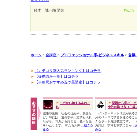
鈴木 誠一郎 講師
ホーム
>
全講座
>
プロフェッショナル系-ビジネススキル
>
営業
【カテゴリ別人気ランキング】はコチラ
【提携講座一覧】はコチラ
【事務局おすすめ五つ星講座】はコチラ
ヨガから始まるあれこ
問題から学ぶ ボ
れ
免許の取り方（二級..
健康や医療、社会の仕組や、裏話な
インターネット環境がある
ど、時には、運命学や天文学も入れ
分のペースで学習を進めるこ
ながら、ヨガから始まる、色々な話
きるボート免許教室です。 
をいたします。 私たち人間
...続きを
免許は、学科と実技に分か
..
みる
みる