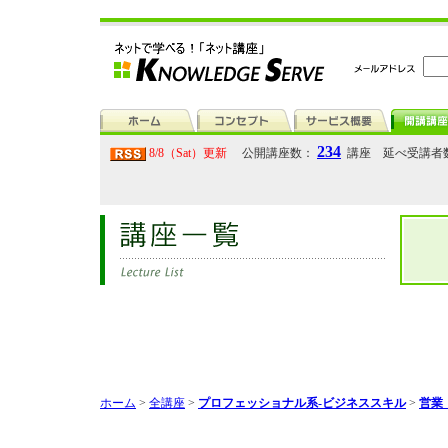
234
8/8（Sat）更新
公開講座数：
講座 延べ受講者
ホーム
>
全講座
>
プロフェッショナル系-ビジネススキル
>
営業