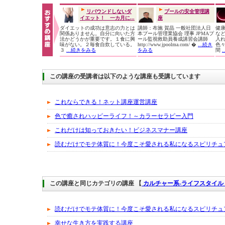
リバウンドしないダ
プールの安全管理講
イエット！ 一カ月に...
座
ダイエットの成功は意志の力とは
講師：布施 賀晶 一般社団法人日
健
関係ありません。自分に向いた方
本プール管理業協会 理事 JPMAプ
な
法かどうかが重要です。１食に興
ール監視救助員養成講習会講師
入
味がない。２毎食自炊している。
http://www.jpoolma.com/ �
...続き
色
３
...続きをみる
をみる
間
この講座の受講者は以下のような講座も受講しています
これならできる！ネット講座運営講座
色で癒されハッピーライフ！～カラーセラピー入門
これだけは知っておきたい！ビジネスマナー講座
読むだけでモテ体質に！今度こそ愛される私になるスピリチュ
この講座と同じカテゴリの講座 【
カルチャー系-ライフスタイル
読むだけでモテ体質に！今度こそ愛される私になるスピリチュ
幸せな生き方を実践する講座