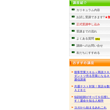
カリキュラム内容
お試し受講できます!!
★
正式受講申し込み
受講までの流れ
よくある質問
講師へのお問い合せ
友だちにすすめる
接客営業スキル＋商談スキ
ダントツ売る営業になるネ
通信講座
共通テスト対策！英語＆数
Ａ２ＢＣ
似顔絵師がすべてを伝授し
す！運命を知る人相学
ヨガから始まるあれこれ