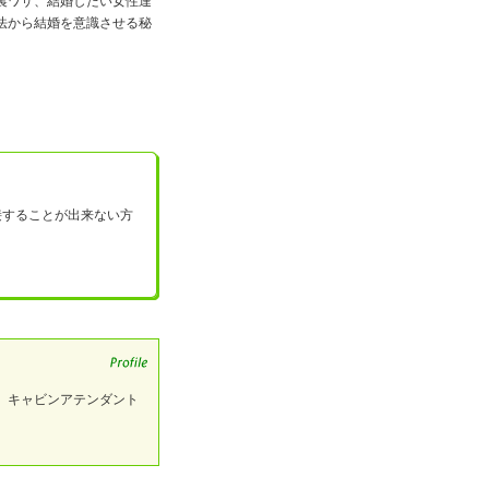
裏ワザ、結婚したい女性達
法から結婚を意識させる秘
接することが出来ない方
、キャビンアテンダント