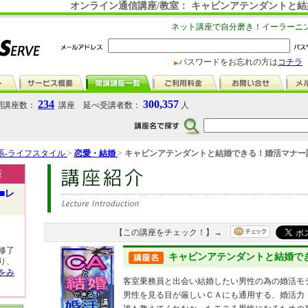
オンライン通信講座/教室： キャビンアテンダントと
ネット講座で自分磨き！イーラーニ
パスワードをお忘れの方は
コチラ
234
300,357
講座数：
講座 延べ受講者数：
人
系-ライフスタイル
>
恋愛・結婚
>
キャビンアテンダントと結婚できる！婚活マナー
座
■レ
【この講座をチェック！】→
修了
キャビンアテンダントと結婚で
り、
をみ
客室乗務員と出会い結婚したい男性の為の婚活モ
男性を見る目が厳しいＣＡにも通用する、婚活力