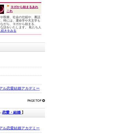
ヨガから始まるあれ
これ
康や医療、社会の仕組や、裏話
ど、時には、運命学や天文学も
れながら、ヨガから始まる、
々な話をいたします。 私たち人
...続きをみる
アル恋愛結婚アカデミー
-
恋愛・結婚
】
アル恋愛結婚アカデミー