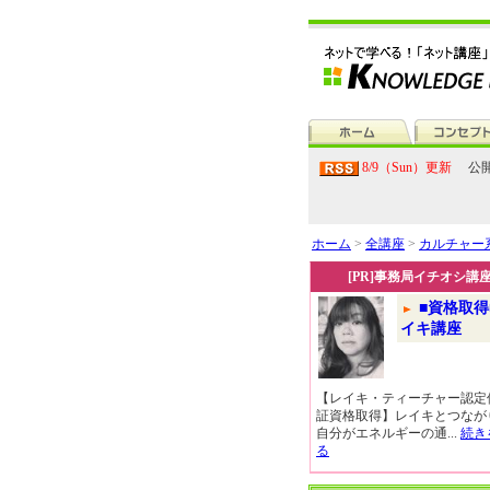
8/9（Sun）更新
公開
ホーム
>
全講座
>
カルチャー
[PR]事務局イチオシ講
■資格取得
イキ講座
【レイキ・ティーチャー認定
証資格取得】レイキとつなが
自分がエネルギーの通...
続き
る