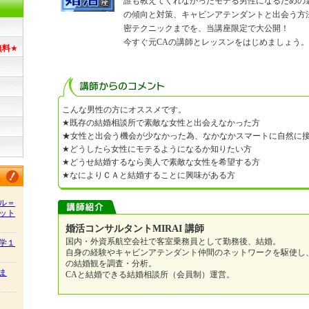
誰も教えてくれなかったモテる男性になるための
の傾向と対策、キャビンアテンダントと出会う方
密テクニックまでを、当講座限定で大公開！
今すぐ元CAの講師とレッスンをはじめましょう。
無料
★
こんな男性の方にオススメです。
★既存の結婚相談所で素敵な女性と出会えなかった方
★女性と出会う機会が少なかった為、なかなかスマートに自然に
★どうしたら女性にモテるようになるか知りたい方
★どうせ結婚するなら美人で素敵な女性を希望する方
★なによりＣＡと結婚することに興味がある方
ル＝
ット
婚活コンサルタントMIRAI 講師
国内・外資系航空会社で客室乗務員として勤務後、結婚。
学１
自身の経験やキャビンアテンダント仲間のネットワークを駆使し
の結婚観を調査・分析。
ま
CAと結婚できる結婚相談所（会員制）運営。