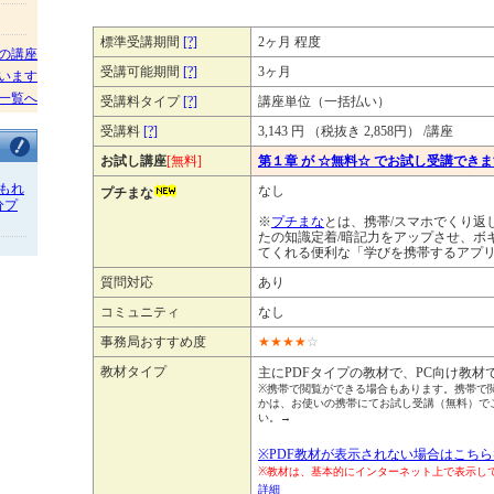
標準受講期間
[?]
2ヶ月 程度
の講座
受講可能期間
[?]
3ヶ月
います
一覧へ
受講料タイプ
[?]
講座単位（一括払い）
受講料
[?]
3,143 円 （税抜き 2,858円） /講座
お試し講座
[無料]
第１章 が ☆無料☆ でお試し受講でき
もれ
なし
プチまな
分プ
※
プチまな
とは、携帯/スマホでくり返
たの知識定着/暗記力をアップさせ、ボ
てくれる便利な「学びを携帯するアプ
質問対応
あり
コミュニティ
なし
事務局おすすめ度
★
★
★
★
☆
教材タイプ
主にPDFタイプの教材で、PC向け教材
※携帯で閲覧ができる場合もあります。携帯で
かは、お使いの携帯にてお試し受講（無料）で
い。→
※PDF教材が表示されない場合はこちら
※教材は、基本的にインターネット上で表示
詳細