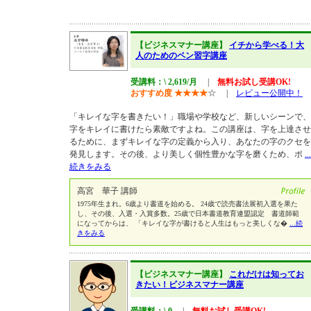
【ビジネスマナー講座】
イチから学べる！大
人のためのペン習字講座
受講料：\ 2,619/月
|
無料お試し受講OK!
おすすめ度
★
★
★
★
☆
|
レビュー公開中！
「キレイな字を書きたい！」職場や学校など、新しいシーンで、
字をキレイに書けたら素敵ですよね。この講座は、字を上達させ
るために、まずキレイな字の定義から入り、あなたの字のクセを
発見します。その後、より美しく個性豊かな字を磨くため、ポ
...
続きをみる
高宮 華子 講師
1975年生まれ。6歳より書道を始める。 24歳で読売書法展初入選を果た
し、その後、入選・入賞多数。25歳で日本書道教育連盟認定 書道師範
になってからは、 「キレイな字が書けると人生はもっと美しくな�
...続
きをみる
【ビジネスマナー講座】
これだけは知ってお
きたい！ビジネスマナー講座