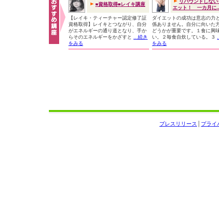
リバウンドしない
■資格取得■レイキ講座
エット！ 一カ月に..
【レイキ・ティーチャー認定修了証
ダイエットの成功は意志の力
資格取得】レイキとつながり、自分
係ありません。自分に向いた
がエネルギーの通り道となり、手か
どうかが重要です。１食に興
らそのエネルギーをかざすと
...続き
い。２毎食自炊している。３
をみる
をみる
プレスリリース
│
プライ