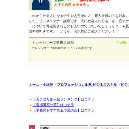
受講料：\ 0
|
無料お試し受講OK!
おすすめ度
★
★
★
★
☆
これから社会人になる学生や内定者の方、新入社員の方を対象に
した、ビジネスマナー講座です。既に社会人の方も、今一度マナ
ーについて再確認されるのもよいのではないでしょうか？ ★受
講料無料★です。 どうぞ、お気軽にご受講ください！
ナレッジサーブ事務局 講師
ナレッジサーブ事務局のオフィシャル講師です。
ホーム
>
全講座
>
プロフェッショナル系-ビジネススキル
>
ビジ
【カテゴリ別人気ランキング】はコチラ
【提携講座一覧】はコチラ
【事務局おすすめ五つ星講座】はコチラ