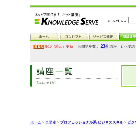
234
8/10（Mon）更新
公開講座数：
講座 延べ受講
ホーム
>
全講座
>
プロフェッショナル系-ビジネススキル
>
ビジ