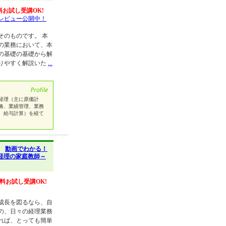
料お試し受講OK!
レビュー公開中！
そのものです。 本
の業務において、本
の基礎の基礎から解
りやすく解説いた
...
経理（主に原価計
略、業績管理、業務
、給与計算）を経て
】
動画でわかる！
経理の家庭教師～
料お試し受講OK!
成長を図るなら、自
の、日々の経理業務
れば、とっても簡単