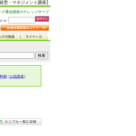
【経営・マネジメント講座】
ング通信講座のナレッジサーブ
料順
|
公認講座
]