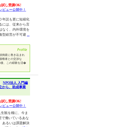
お試し受講OK!
レビュー公開中！
０年説も更に短縮化
るには、従来から言
はなく、内外環境を
略型経営が不可避
...
鎖倒産に巻き込まれ
債権者との交渉な
の後、この経験を活�
】
NPO法人 入門編
立から、助成事業
お試し受講OK!
レビュー公開中！
人生観を糧に、今ま
営で働いているあな
、あるいは課題解決