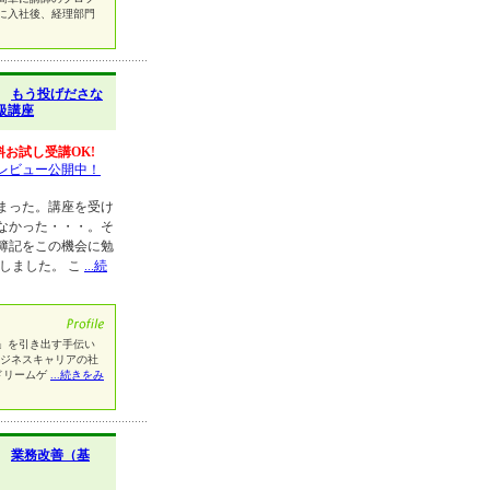
に入社後、経理部門
】
もう投げださな
級講座
料お試し受講OK!
レビュー公開中！
まった。講座を受け
なかった・・・。そ
簿記をこの機会に勉
しました。 こ
...続
」を引き出す手伝い
ビジネスキャリアの社
ドリームゲ
...続きをみ
】
業務改善（基