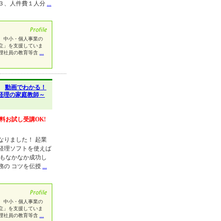
３、人件費１人分
...
、中小・個人事業の
立」を支援していま
理社員の教育等含
...
】
動画でわかる！
経理の家庭教師～
料お試し受講OK!
なりました！ 起業
経理ソフトを使えば
てもなかなか成功し
務の コツを伝授
...
、中小・個人事業の
立」を支援していま
理社員の教育等含
...