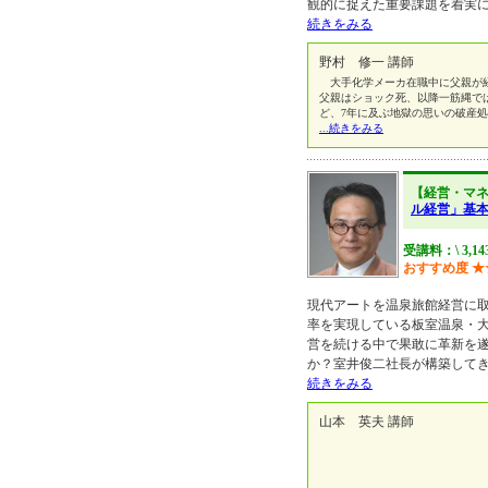
観的に捉えた重要課題を着実
続きをみる
野村 修一 講師
大手化学メーカ在職中に父親が経
父親はショック死、以降一筋縄で
ど、7年に及ぶ地獄の思いの破産
...続きをみる
【経営・マ
ル経営」基
受講料：\ 3,14
おすすめ度
★
現代アートを温泉旅館経営に
率を実現している板室温泉・
営を続ける中で果敢に革新を
か？室井俊二社長が構築して
続きをみる
山本 英夫 講師