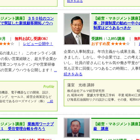
続きをみる
ネジメント講座】
３５０社のコン
【経営・マネジメント講座
グで実証した新規顧客開拓ノウハ
事・評価制度の勧めー中小
制度はどうあるべきか
0/月
|
無料お試し受講OK!
受講料：\ 2,095/講座
|
無
★
★
★
☆
|
レビュー公開中！
おすすめ度
★
★
★
★
☆
|
企業の人事制度は、年功主義から成果主義、
拓の達人に！」 このオンライン講
きました。しかし、中小企業では、この考え
身の長い営業経験と、超大手企業か
いし、社員の皆さんにもヤル気や働き甲斐が
の営業コンサルティングや営業研修
気も正常に回復しつつあるこの時期に、人事
拓の営業ノウハウを公開します！
...
続きをみる
蓮室 光雄 講師
株式会社アルマ経営研究所 昭和20
信機器、電子機器などの開発、設計、
れ 昭和43年 愛媛大学電気工学科 卒業 昭和43
ィング、セールス、経営企画策定など
び海底石油掘削リグの設計に従事。その後、昭和6
ント会社であるローズマインド（株）
...続
ネジメント講座】
業務用ワークブ
【経営・マネジメント講座
座１ 受注管理台帳を作ろう
級 講座