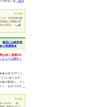
力で明るい未
...続き
祭』にて、日中合同の舞
自治体など後援を得
法人を設立。 2
...続
】
就活には絶対有
座★人気資格★
料お試し受講OK!
レビュー公開中！
級★は全ての“いし
がココにあります。
２級の取得に、そこ
スト・わかりやす
...
ターズです。『四
簡単に講師のプロフ