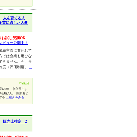
】
人を育てる人
企業に適した人事
料お試し受講OK!
レビュー公開中！
業績主義に変化して
方では企業も延びな
できません。今、景
制度（評価制度、
...
年 奈良県生ま
三井造船入社、船舶およ
1年株
...続きをみる
】
販売士検定 2