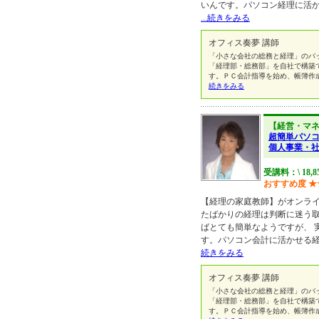
いんです。パソコン経理に活
...続きをみる
オフィス奏夢 講師
「小さな会社の総務と経理」のバ
「経理部・総務部」を自社で構築
す。ＰＣ会計指導を始め、帳簿作
続きをみる
【経営・マ
超簡単パソ
個人事業・
受講料：\ 18,8
おすすめ度
★
【経理の家庭教師】がオンラ
たばかりの経理は判断に迷う
ばとても簡単なようですが、 
す。パソコン会計に活かせる
続きをみる
オフィス奏夢 講師
「小さな会社の総務と経理」のバ
「経理部・総務部」を自社で構築
す。ＰＣ会計指導を始め、帳簿作