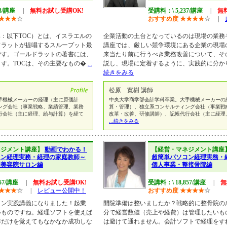
43/講座
|
無料お試し受講OK!
受講料：\ 5,237/講座
|
無
★
★
★
☆
おすすめ度
★
★
★
★
☆
|
raints：以下TOC）とは、イスラエルの
企業活動の土台となっているのは現場の業務
ドラットが提唱するスループット最
講座では、厳しい競争環境にある企業の現場
です。ゴールドラットの著書には、
来当たり前に行うべき業務改善について、そ
す。TOCは、その主要なもの�
...
説し、現場に定着するように、実践的に分か
続きをみる
松原 寛樹 講師
手機械メーカーの経理（主に原価計
中央大学商学部会計学科卒業。大手機械メーカーの
ング会社（事業戦略、業績管理、業務
算・管理）、独立系コンサルティング会社（事業戦
行会社（主に経理、給与計算）を経て
改革・改善、研修講師）、記帳代行会社（主に経理
...続きをみる
ネジメント講座】
動画でわかる！
【経営・マネジメント講座
コン経理実務・経理の家庭教師～
超簡単パソコン経理実務・
理美容院サロン編
個人事業・整接骨院編
57/講座
|
無料お試し受講OK!
受講料：\ 18,857/講座
|
無
★
★
★
☆
|
レビュー公開中！
おすすめ度
★
★
★
★
☆
イン実践講義になりました！起業
開院準備は整いましたか？戦略的に整骨院の
いものですね。経理ソフトを使えば
分で経営数値（売上や経費）は管理したいも
作だけを覚えてもなかなか成功しな
は避けて通れません。会計ソフトで経理をす