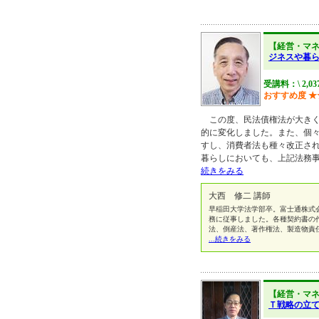
【経営・マ
ジネスや暮
受講料：\ 2,03
おすすめ度
★
この度、民法債権法が大きく
的に変化しました。また、個
すし、消費者法も種々改正さ
暮らしにおいても、上記法務
続きをみる
大西 修二 講師
早稲田大学法学部卒。富士通株式
務に従事しました。各種契約書の
法、倒産法、著作権法、製造物責
...続きをみる
【経営・マ
Ｔ戦略の立