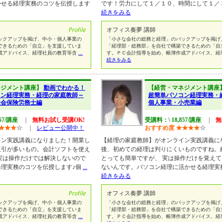
かせる経理実務のコツを伝授します
です！労力にして１／１０、時間にして１／
続きをみる
オフィス奏夢 講師
ックアップを掲げ、中小・個人事業の
「小さな会社の総務と経理」のバックアップを掲げ
できるための「自立」を支援していま
「経理部・総務部」を自社で構築できるための「自
成アドバイス、経理社員の教育等含
...
す。ＰＣ会計指導を始め、帳簿作成アドバイス、経
続きをみる
ネジメント講座】
動画でわかる！
【経営・マネジメント講座
コン経理実務・経理の家庭教師～
超簡単パソコン経理実務・
社会保険労務士編
個人事業・小売業編
57/講座
|
無料お試し受講OK!
受講料：\ 18,857/講座
|
無
★
★
★
☆
|
レビュー公開中！
おすすめ度
★
★
★
★
☆
イン実践講義になりました！開業し
【経理の家庭教師】がオンライン実践講義に
取引が多いもの。会計ソフトを使え
後、初めての経理は判りにくいものですね。
実は操作だけでは解決しないので
とっても簡単ですが、 実は操作だけを覚え
経理実務のコツを伝授します♪個
...
ないんです。パソコン経理に活かせる経理実
続きをみる
オフィス奏夢 講師
ックアップを掲げ、中小・個人事業の
「小さな会社の総務と経理」のバックアップを掲げ
できるための「自立」を支援していま
「経理部・総務部」を自社で構築できるための「自
成アドバイス、経理社員の教育等含
...
す。ＰＣ会計指導を始め、帳簿作成アドバイス、経