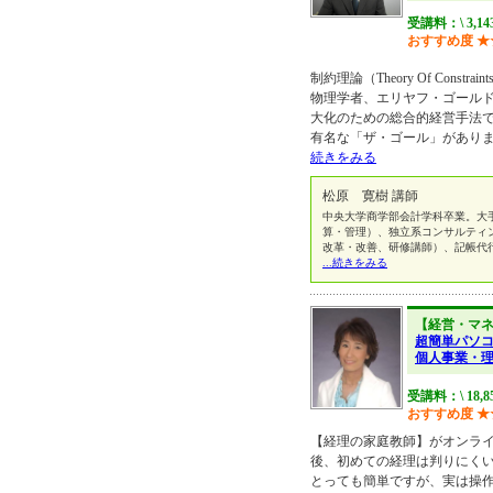
受講料：\ 3,1
おすすめ度
★
制約理論（Theory Of Const
物理学者、エリヤフ・ゴール
大化のための総合的経営手法
有名な「ザ・ゴール」がありま
続きをみる
松原 寛樹 講師
中央大学商学部会計学科卒業。大
算・管理）、独立系コンサルティ
改革・改善、研修講師）、記帳代
...続きをみる
【経営・マ
超簡単パソ
個人事業・
受講料：\ 18,8
おすすめ度
★
【経理の家庭教師】がオンラ
後、初めての経理は判りにく
とっても簡単ですが、実は操