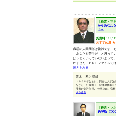
【経営・マ
からあなた
下～
受講料：\ 3,1
おすすめ度
★
職場の人間関係は複雑です。
「あなたを苦手だ」と思って
ばうまくいっていないようで
れません。ＰＤＦファイルで
続きをみる
青木 孝之 講師
１９５８年生まれ。同志社大学法
ながら、行政書士、宅地建物取引
理者の免許取得。 仕事上は、労
きをみる
【経営・マ
約理論（TO