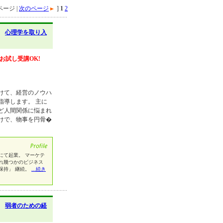
ージ |
次のページ
]
1
2
】
心理学を取り入
お試し受講OK!
けて、経営のノウハ
指導します。 主に
ど人間関係に悩まれ
けで、物事を円骨�
にて起業。 マーケテ
れ幾つかのビジネス
保持」 継続。
...続き
】
弱者のための経