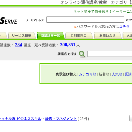
オンライン通信講座/教室 - カテゴリ
ネット講座で自分磨き！イーラーニ
パスワードをお忘れの方は
コチラ
234
300,351
講座数：
講座 延べ受講者数：
人
表示並び替え
[
カテゴリ順
| 新着順 |
人気順
|
受講
ショナル系-ビジネススキル
>
経営・マネジメント
( 25 件)