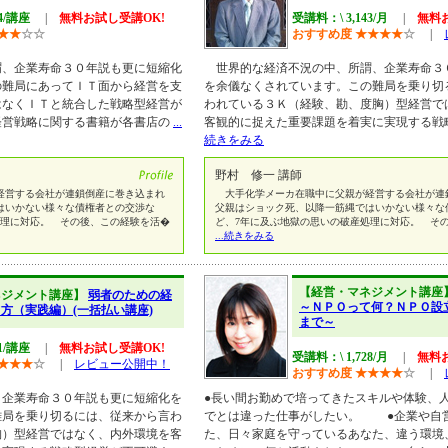
14/講座
|
無料お試し受講OK!
受講料：\ 3,143/月
|
無料
★
★
☆
☆
おすすめ度
★
★
★
★
☆
|
、企業寿命３０年説も更に短縮化
世界的な経済不況の中、所謂、企業寿命３
の難局にあってＩＴ面から経営を支
を余儀なくされています。この難局を乗り切
はなくＩＴと統合した戦略型経営が
われている３Ｋ（経験、勘、度胸）型経営で
経営戦略に関する書籍が各書店の
...
客観的に捉えた重要課題を着実に実現する戦
続きをみる
野村 修一 講師
営する会社が連鎖倒産に巻き込まれ
大手化学メーカ在職中に父親が経営する会社が連
はいかない様々な債権者との交渉な
父親はショック死、以降一筋縄ではいかない様々な
処理に対応。 その後、この経験を活�
ど、7年に及ぶ地獄の思いの破産処理に対応。 そ
...続きをみる
【経営・マネジメント講座
ネジメント講座】
弱者のための経
～ＮＰＯって何？ＮＰＯ設
方（実践編）(一括払い講座)
まで～
81/講座
|
無料お試し受講OK!
受講料：\ 1,728/月
|
無料
★
★
★
☆
|
レビュー公開中！
おすすめ度
★
★
★
★
☆
|
、企業寿命３０年説も更に短縮化を
●長い間お勤めで培ってきたスキルや体験、
難局を乗り切るには、従来から言わ
でとは違った仕事がしたい。 ●企業や自
胸）型経営ではなく、内外環境を客
た、日々家庭を守っているあなた、違う環境