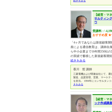
続きをみる
【経営・マ
サルティン
ウ
受講料：\ 4,19
おすすめ度
★
「4ヶ月であなたは新規顧客開
座による通信教育は、講師自
ら中小企業まで16年間350社
の実績で蓄積した新規顧客開
続きをみる
香川 哲 講師
三菱電機および関連会社にて、通
製造、品質管理、営業、マーケテ
を担当。 1994年にコンサルタ
きをみる
【経営・マ
ック作成講