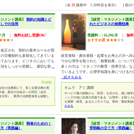
（全
25
講座中 1-20件目を表示） [ 前のペ
ネジメント講座】
契約の知識とビ
【経営・マネジメント講座
らしでの活用
れたビジネスの相乗効果
7/月
|
無料お試し受講OK!
受講料：\ 16,296/月
|
無料
★
★
★
☆
おすすめ度
★
★
★
☆
☆
改正され、契約の基本ルールが質
々の労働契約も多様化してきていま
経営者様・責任者様・起業をお考えの方へ向
れております。ビジネスにおいても
ウや心理学を取りれた「相乗効果」について
事項をしっかり把握し、適切な契
...
多くの方は「スタッフの教育・指導方法」な
ているようです。心理学知識を身につけるだ
...続きをみる
キムラ アミ 講師
会社の法務部にて、長く企業法務の実
作成、新法や法改正への対応（会社
サービス業の経験から「経営」を任され、後に独学
任法等）、業界の法務委員等も経験し
ィングの他に自身の武器である「心理学」を取り入
を展開・経営。あるビジネスでは、県内「最短実績
をみる
ネジメント講座】
弱者のためのＩ
【経営・マネジメント講座
て方（実践編）
営戦略の立て方（実践編）