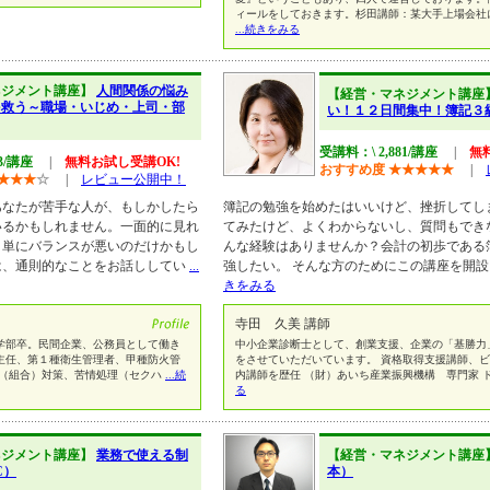
ィールをしておきます。杉田講師：某大手上場会社
...続きをみる
ネジメント講座】
人間関係の悩み
【経営・マネジメント講座
を救う～職場・いじめ・上司・部
い！１２日間集中！簿記３
受講料：\ 2,881/講座
|
無
43/講座
|
無料お試し受講OK!
おすすめ度
★
★
★
★
★
|
★
★
★
☆
|
レビュー公開中！
あなたが苦手な人が、もしかしたら
簿記の勉強を始めたはいいけど、挫折してし
いるかもしれません。一面的に見れ
てみたけど、よくわからないし、質問もでき
、単にバランスが悪いのだけかもし
んな経験はありませんか？会計の初歩である
は、通則的なことをお話ししてい
...
強したい。 そんな方のためにこの講座を開設
きをみる
寺田 久美 講師
学部卒。民間企業、公務員として働き
中小企業診断士として、創業支援、企業の「基勝力
主任、第１種衛生管理者、甲種防火管
をさせていただいています。 資格取得支援講師、
務（組合）対策、苦情処理（セクハ
...続
内講師を歴任 （財）あいち産業振興機構 専門家 
る
ネジメント講座】
業務で使える制
【経営・マネジメント講座
C）
本）