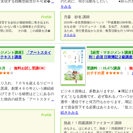
に実現する戦略型経営が不可避�
...
のために、何か活動をしたい。 ●自らの
をみる
月森 砂名 講師
営する会社が連鎖倒産に巻き込まれ
2010年─奈良県開催のイベント『平城遷都1300年
はいかない様々な債権者との交渉な
台を企画・プロデュース・主催。文化庁、大使館、
処理に対応。 その後、この経験を活�
るため、実行委員会から文化・教育活動を行うNPO
きをみる
ネジメント講座】
「アートスタイ
【経営・マネジメント講座
本テキスト講座
利！必須 日商簿記２級講
3/月
|
無料お試し受講OK!
受講料：\ 10,475/講座
|
無
★
★
★
☆
おすすめ度
★
★
★
★
☆
|
取り入れ、７０％を超えるリピート
大黒屋。創業４６０年という継続経
ビジネス資格は、多数ありますが、★簿記２
遂げてきている秘密はどこにあるの
ずえ”となる資格です。必ず取れるノウハウ
きた独自の経営を「アートスタイ
...
通学・通信ですと何万円もかかります。簿記
まで資金投下する必要はありません。「低コ
続きをみる
熱血！！四菱講師ファイターズ 講師
みなさん、はじめまして。熱血！！四菱講師ファイ
菱』ということもあり、四人で運営しております。