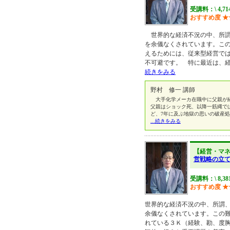
受講料：\ 4,7
おすすめ度
★
世界的な経済不況の中、所謂
を余儀なくされています。こ
えるためには、従来型経営で
不可避です。 特に最近は、
続きをみる
野村 修一 講師
大手化学メーカ在職中に父親が経
父親はショック死、以降一筋縄で
ど、7年に及ぶ地獄の思いの破産
...続きをみる
【経営・マ
営戦略の立て
受講料：\ 8,3
おすすめ度
★
世界的な経済不況の中、所謂
余儀なくされています。この
れている３Ｋ（経験、勘、度