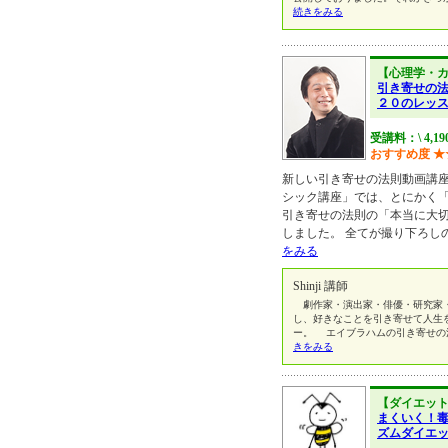
続きをみる
【心理学・
引き寄せの
２０のレッ
受講料：\ 4,19
おすすめ度
★
新しい引き寄せの法則動画講座
シック講座」では、とにかく
引き寄せの法則の「本当に大
しました。 全てが撮り下ろし
をみる
Shinji 講師
劇作家・演出家・俳優・研究家・
し、好きなことを引き寄せて人生
ー。 エイブラハムの引き寄せの
きをみる
【ダイエッ
まくいく！
ズムダイエ