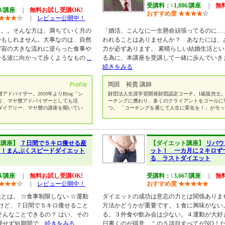
受講料：\ 1,886/講座
|
無
43/講座
|
無料お試し受講OK!
おすすめ度
★
★
★
★
☆
★
★
★
☆
|
レビュー公開中！
。。。そんな方は、満ちていく月の
「婚活、こんなに一生懸命頑張ってるのに…
かもしれません。大事なのは、自然
われることはありませんか？ あなたには、
宇宙の大きな流れに逆らった食事や
力が必ずあります。 素晴らしい結婚生活と
せる波に向かって歩くようなもの
...
る為に、本講座を受講して一緒に歩んでいき
続きをみる
岡田 裕貴 講師
ドバイザー。2010年よりBlog「シ
財団法人生涯学習開発財団認定コーチ。1級販売士。
より、マヤ暦アドバイザーとしても活
ーチングに携わり、多くのクライアントをゴールに
ダイアリー、マヤ暦の講座を開いてい
つ。 「コーチングを通じて人生に変化を！」がモ
ト講座】
７日間で５キロ痩せる産
【ダイエット講座】
リバウ
ト！まんぷくスピードダイエット
ット！ 一カ月に２キロず
る ラストダイエット
74/講座
|
無料お試し受講OK!
受講料：\ 3,667/講座
|
無
★
★
★
☆
|
レビュー公開中！
おすすめ度
★
★
★
★
★
とは。 ☆食事制限しない ☆運動
ダイエットの成功は意志の力とは関係ありま
だけど、７日間で５キロ痩せること
方法かどうかが重要です。１食に興味がない
そんなことできるの？ はい、その
る。３外食や飲み会は少ない。４運動が大好
理せず短期間で
...続きをみる
日書くのが得意。この５項目すべてがNO！