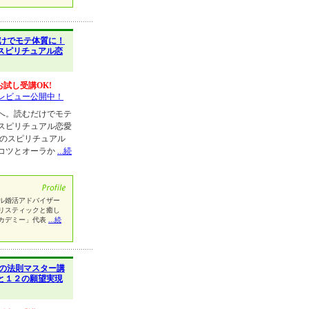
けでモテ体質に！
スピリチュアル恋
お試し受講OK!
レビュー公開中！
へ。読むだけでモテ
スピリチュアル恋愛
役のスピリチュアル
コツとオーラか
...続
ル婚活アドバイザー
リスティックと癒し
カデミー」代表
...続
の法則マスター講
と１２の願望実現