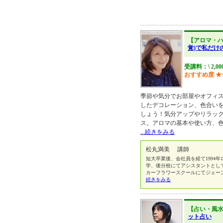
【アロマ・
覚)で私だけ
受講料：\ 2,00
おすすめ度
★
季節や気分でお部屋やオフィ
したデコレーション、色合い
しょう！気分アップやリラッ
ス。アロマの基本や使い方、
...続きをみる
松丸満美 講師
短大卒業後、会社員を経て1994
学、後分校にてアシスタントとし
カーフラワースクールにてジェーン
続きをみる
【占い・風
ット占い