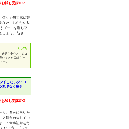
料お試し受講OK!
」焦りや無力感に襲
あなたにしかない魅
いうゴールを勝ち取
ましょう。 皆さ
...
 婚活を中心とするコ
導いてきた実績を持
ットー。
ンドしないダイエ
つ無理なく痩せ
料お試し受講OK!
せん。自分に向いた
。２毎食自炊してい
き。５食事記録を毎
だという方！「ラス