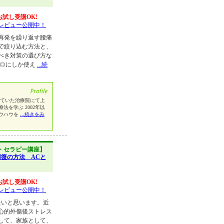
お試し受講OK!
レビュー公開中！
再発を繰り返す腰痛
で絞り込む方法と、
べき対策の選び方な
プロにしか使え
...続
院していた治療院にて上
を学ぶ 2002年以
ウハウを
...続きをみ
・セラピー講座】
回復の方法 ACと
お試し受講OK!
レビュー公開中！
たいと思います。近
心的外傷後ストレス
して、家族として、