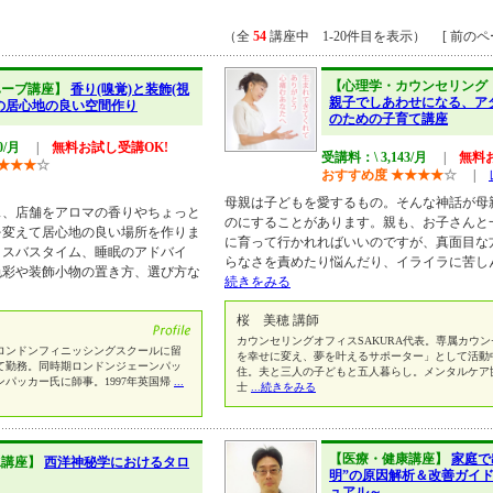
（全
54
講座中 1-20件目を表示） [ 前のペー
【心理学・カウンセリング
ハーブ講座】
香り(嗅覚)と装飾(視
親子でしあわせになる、ア
の居心地の良い空間作り
のための子育て講座
0/月
|
無料お試し受講OK!
受講料：\ 3,143/月
|
無料
★
★
★
☆
おすすめ度
★
★
★
★
☆
|
母親は子どもを愛するもの。そんな神話が母
ス、店舗をアロマの香りやちょっと
のにすることがあります。親も、お子さんと
を変えて居心地の良い場所を作りま
に育って行かれればいいのですが、真面目な
クスバスタイム、睡眠のアドバイ
らなさを責めたり悩んだり、イライラに苦し
色彩や装飾小物の置き方、選び方な
続きをみる
桜 美穂 講師
カウンセリングオフィスSAKURA代表。専属カウ
年ロンドンフィニッシングスクールに留
を幸せに変え、夢を叶えるサポーター」として活動
て勤務。同時期ロンドンジェーンパッ
住。夫と三人の子どもと五人暮らし。メンタルケア
パッカー氏に師事。1997年英国帰
...
士
...続きをみる
【医療・健康講座】
家庭で
水講座】
西洋神秘学におけるタロ
明”の原因解析＆改善ガイ
ュアル～