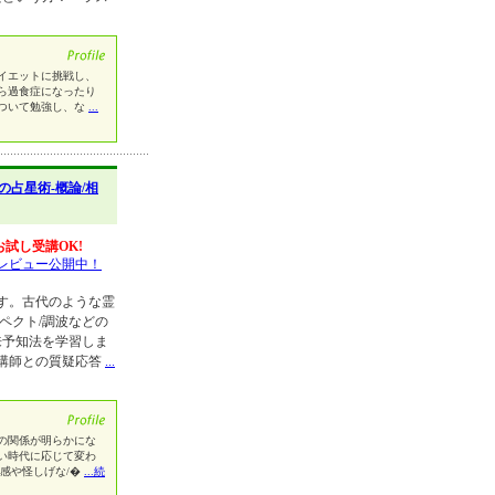
イエットに挑戦し、
ら過食症になったり
ついて勉強し、な
...
紀の占星術-概論/相
お試し受講OK!
レビュー公開中！
す。古代のような霊
ペクト/調波などの
来予知法を学習しま
講師との質疑応答
...
の関係が明らかにな
い時代に応じて変わ
感や怪しげな/�
...続