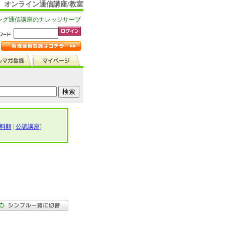
オンライン通信講座/教室
ング通信講座のナレッジサーブ
料順
|
公認講座
]