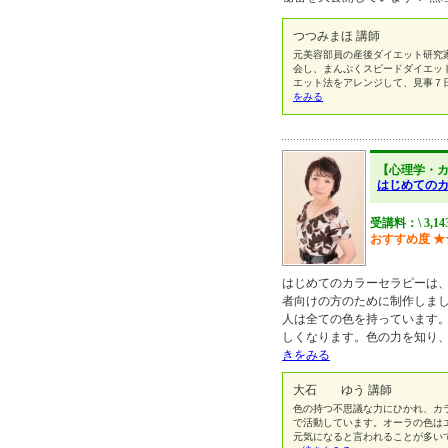
つつみまほ 講師
元美容部員の産後ダイエット研究
会し、まんぷくスピードダイエッ
エット法をアレンジして、見事７
をみる
【心理学・
はじめての
受講料：\ 3,1
おすすめ度
★
はじめてのカラーセラピーは
者向けの方のために制作しまし
人は全ての色を持っています
しくなります。色の力を知り
きをみる
大石 ゆう 講師
色の持つ不思議な力にひかれ、カ
で活動しています。オーラの色は
元気になると言われることが多いで