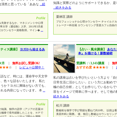
知識と実際どのようにサポートできるか、是
は漠然と思っている「ああな
...続
...続きをみる
栗林匡 講師
プロフェッショナル心理カウンセラー チャイルドカ
み失敗するなか、マネジメントや心理
トレーナー科在籍 カウンセリング音楽カフェ自由
能率大学（通信制）入学、2011年3月産
月産業カウンセラー資格取得。マイン�
...
ラティス講座】
ヨガから始まるあ
【占い・風水講座】
あなた
本』を描ける！新数秘術
9/月
|
無料お試し受講OK!
受講料：\ 3,143/講座
|
無
★
★
★
☆
|
レビュー公開中！
おすすめ度
★
★
★
★
☆
|
裏話など、時には、運命学や天文学
私の講座は占いを学びたいという方より「自
、色々な話をいたします。 私た
日常生活に活かしたい」という方にお勧めで
ょうか？ヨガに興味がない方でも、
極の自己分析」としてお作りしているからで
れる内容になっています。 本
...
容をイメージで簡単に学べます。そして他の
続きをみる
松川 講師
の知識、独学の語学（アジアの言葉10
数秘術を独学で学び実績を重ねて約10年。 以前は
太極拳で長年経験したことを、ＨＰで
美容外科に勤務。 後、独立し数秘はカウンセリング
かけで、ナレッジサーブ様から講師
...