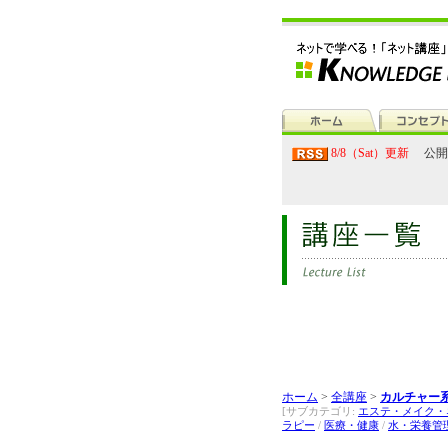
8/8（Sat）更新
公開
ホーム
>
全講座
>
カルチャー系
[サブカテゴリ:
エステ・メイク・
ラピー
/
医療・健康
/
水・栄養管