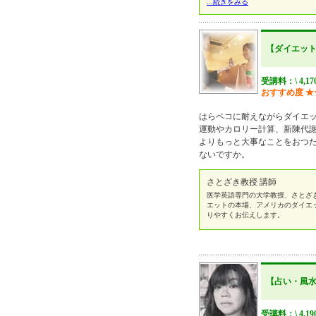
...続きをみる
【ダイエッ
受講料：\ 4,17
おすすめ度
★
はらペコに耐えながらダイエ
運動やカロリー計算、新陳代
よりもっと大事なことをおつた
ないですか。
さとざき教授 講師
医学英語専門の大学教授、さとざ
エットの本場、アメリカのダイエ
りやすくお伝えします。
【占い・風
受講料：\ 4,19