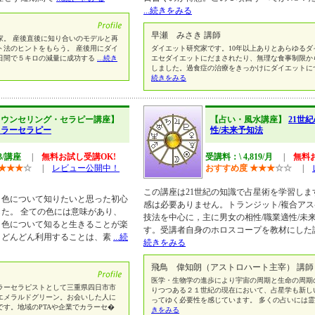
...続きをみる
早瀬 みさき 講師
家。 産後直後に知り合いのモデルと再
ト法のヒントをもらう。 産後用にダイ
ダイエット研究家です。10年以上ありとあらゆるダ
日間で５キロの減量に成功する
...続き
エセダイエットにだまされたり、無理な食事制限か
しました。過食症の治療をきっかけにダイエットに
続きをみる
カウンセリング・セラピー講座】
【占い・風水講座】
21世
カラーセラピー
性/未来予知法
43/講座
|
無料お試し受講OK!
受講料：\ 4,819/月
|
無料
★
★
★
☆
|
レビュー公開中！
おすすめ度
★
★
★
☆
☆
|
この講座は21世紀の知識で占星術を学習しま
、色について知りたいと思った初心
感は必要ありません。トランジット/複合アス
た。 全ての色には意味があり、
技法を中心に，主に男女の相性/職業適性/未
。色について知ると生きることが楽
す。受講者自身のホロスコープを教材にした
、どんどん利用することは、素
...続
続きをみる
飛鳥 偉知朗（アストロハート主宰） 講師
医学・生物学の進歩により宇宙の周期と生命の周期
ラーセラピストとして三重県四日市市
りつつある２１世紀の現在において、占星学も新し
エメラルドグリーン。お会いした人に
ってゆく必要性を感じています。 多くの占いには霊
す。地域のPTAや企業でカラーセ�
きをみる