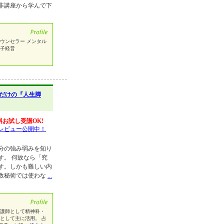
非講座から学んで下
ウンセラー メンタル
の子経営
だけの『人生脚
料お試し受講OK!
レビュー公開中！
分の強み弱みを知り
す。 何故なら「究
す。しかも難しい内
数秘術では使わな
...
看護師として精神科・
として主に活用。 占