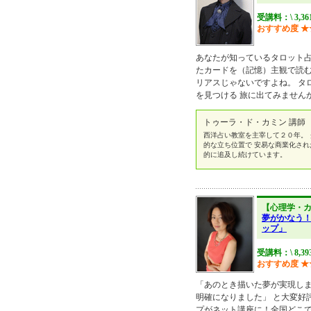
受講料：\ 3,3
おすすめ度
★
あなたが知っているタロット占
たカードを（記憶）主観で読む
リアスじゃないですよね。 タ
を見つける 旅に出てみません
トゥーラ・ド・カミン 講師
西洋占い教室を主宰して２０年。 
的な立ち位置で 安易な商業化され
的に追及し続けています。
【心理学・
夢がかなう
ップ」
受講料：\ 8,3
おすすめ度
★
「あのとき描いた夢が実現しま
明確になりました」 と大変好
プがネット講座に！全国どこ