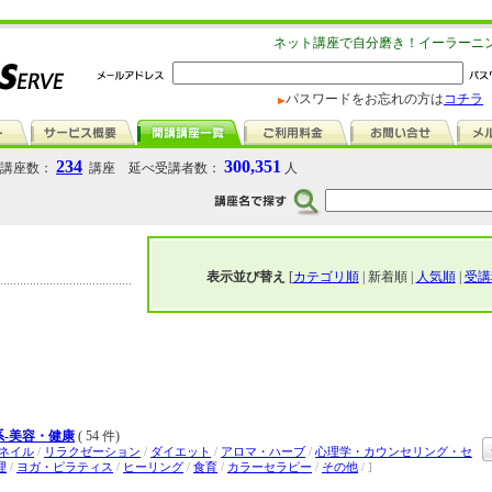
ネット講座で自分磨き！イーラーニ
パスワードをお忘れの方は
コチラ
234
300,351
講座数：
講座 延べ受講者数：
人
表示並び替え
[
カテゴリ順
| 新着順 |
人気順
|
受講
-美容・健康
( 54 件)
ネイル
/
リラクゼーション
/
ダイエット
/
アロマ・ハーブ
/
心理学・カウンセリング・セ
理
/
ヨガ・ピラティス
/
ヒーリング
/
食育
/
カラーセラピー
/
その他
/ ]