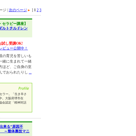
ジ |
次のページ
]
1
2
3
・セラピー講座】
ダルトチルドレン
お試し受講OK!
レビュー公開中！
親の育児を苦しいも
一緒に生まれて一緒
方ほど、ご自身の至
んでおられたりし
...
ンセラー。「生き辛さ
中。大阪府堺市在
協会認定「精神対話
出来る“原因不
ド ～整体裏技マニ