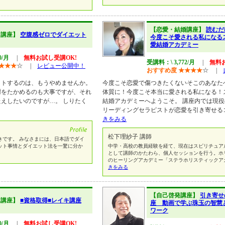
【恋愛・結婚講座】
読むだ
ト講座】
空腹感ゼロでダイエット
今度こそ愛される私になる
愛結婚アカデミー
0/月
|
無料お試し受講OK!
受講料：\ 3,772/月
|
無料
★
★
★
☆
|
レビュー公開中！
おすすめ度
★
★
★
★
☆
|
ットするのは、もうやめませんか。
今度こそ恋愛で傷つきたくないそこのあなた
謝をたかめるのも大事ですが、それ
体質に！今度こそ本当に愛される私になる！
えしたいのですが…。 しりたく
結婚アカデミーへようこそ。 講座内では現
リーディングセラピストが恋愛を引き寄せる
きをみる
松下理紗子 講師
きです。 みなさまには、日本語でダイ
ット事情とダイエット法を一驚に分か
中学・高校の教員経験を経て、現在はスピリチュア
として講師のかたわら、個人セッションを行う。ホ
のヒーリングアカデミー「ステラホリスティックア
きをみる
【自己啓発講座】
引き寄せ
水講座】
■資格取得■レイキ講座
座 動画で学ぶ珠玉の智慧
ワーク
0/月
|
無料お試し受講OK!