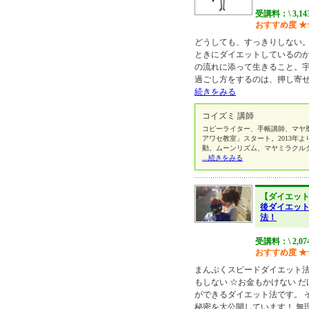
受講料：\ 3,1
おすすめ度
★
どうしても、すっきりしない
ときにダイエットしているの
の流れに添って生きること。
過ごし方をするのは、押し寄
続きをみる
コイズミ 講師
コピーライター、手帳講師、マヤ暦ア
アワセ教室」スタート。2013年
動。ムーンリズム、マヤミラクル
...続きをみる
【ダイエッ
後ダイエッ
法！
受講料：\ 2,0
おすすめ度
★
まんぷくスピードダイエット法
もしない ☆お金もかけない 
ができるダイエット法です。 
秘密を大公開しています！ 無