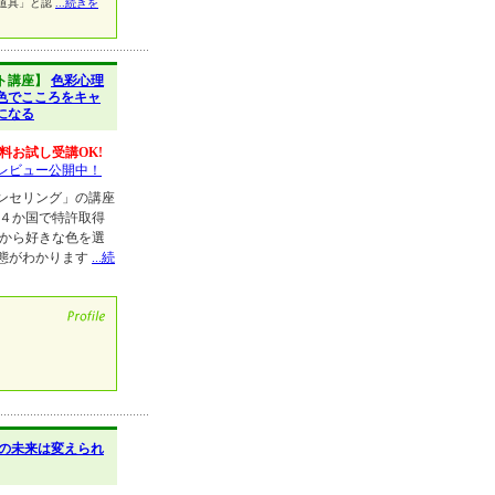
道具」と認
...続きを
ト講座】
色彩心理
色でこころをキャ
になる
料お試し受講OK!
レビュー公開中！
ンセリング」の講座
む４か国で特許取得
ドから好きな色を選
態がわかります
...続
の未来は変えられ