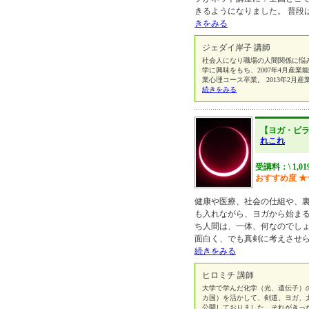
きるようになりました。 普段
きをみる
ジェダイ岸子 講師
社会人になり職場の人間関係に悩
学に興味をもち、2007年4月産業
業心理コース卒業。 2013年2
続きをみる
【ヨガ・ピ
れこれ
受講料：\ 1,01
おすすめ度
★
健康や医療、社会の仕組や、
も入れながら、ヨガから始まる
ち人間は、一体、何なのでし
面白く、でも真剣に考えさせら
続きをみる
ヒロミチ 講師
大学で学んだ化学（光、遺伝子）
カ国）を活かして、剣道、ヨガ、
公開しておりました。それがきっ