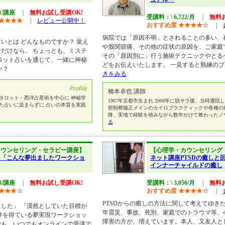
61/講座
|
無料お試し受講OK!
受講料：\ 6,722/月
|
無料
★
★
★
★
|
レビュー公開中！
おすすめ度
★
★
★
★
☆
|
病院では「原因不明」とされることの多い、
いとは どんなものですか？ 覚え
や股関節痛、その他の症状の原因を、ご家庭
だけなら。 ちょっとも、ミステ
その「原因別に」行う施術テクニックやとる
ロット占いを通じて、一緒に神秘
どをお伝えいたします。 一見すると熟練の
か？
きをみる
橋本卓也 講師
タロット・西洋占星術を中心に 神秘学
1967年京都市生まれ 2000年に脱サラ後、当時通
た占いに染まらずに 占いの本質を実践
部頸椎矯正メインのカイロプラクティックや各種の療法
降、実地で経験を積みながら数年かけて教わったノ
る
カウンセリング・セラピー講座】
【心理学・カウンセリング
！「こんな夢出ましたワークショ
ネット講座PTSDの癒しと
インナーチャイルドの癒し
93/講座
|
無料お試し受講OK!
受講料：\ 3,056/月
|
無料
★
★
★
☆
おすすめ度
★
★
★
★
☆
|
PTSDからの癒しの方法に関して考えてゆき
した」 「漠然としていた目標が
年震災、事故、死別、家庭でのトラウマ等、
評を得ている夢実現ワークショッ
障害の方が、増えています。本人、又友人と
でも、いつでもオンラインで受講で