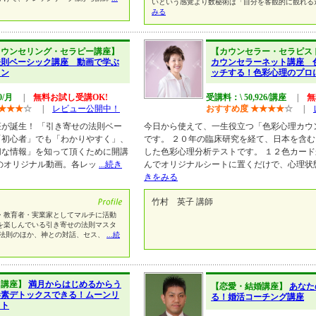
いという感覚より数秘術は「自分を客観的に観れる
みる
カウンセリング・セラピー講座】
【カウンセラー・セラピス
法則ベーシック講座 動画で学ぶ
カウンセラーネット講座 
スン
ッチする！色彩心理のプロ
0/月
|
無料お試し受講OK!
受講料：\ 50,926/講座
|
無
★
★
★
☆
|
レビュー公開中！
おすすめ度
★
★
★
★
☆
|
が誕生！ 「引き寄せの法則ベー
今日から使えて、一生役立つ「色彩心理カウ
「初心者」でも「わかりやすく」、
です。 ２０年の臨床研究を経て、日本を含
切な情報」を知って頂くために開講
した色彩心理分析テストです。 １２色カー
のオリジナル動画。各レッ
...続き
んでオリジナルシートに置くだけで、心理状
きをみる
竹村 英子 講師
教育者・実業家としてマルチに活動
を楽しんでいる引き寄せの法則マスタ
法則のほか、神との対話、セス、
...続
ト講座】
満月からはじめるからう
【恋愛・結婚講座】
あなた
毒素デトックスできる！ムーンリ
る！婚活コーチング講座
ット