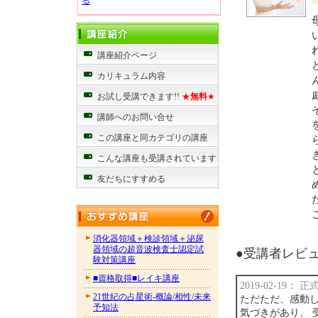
る
講座紹介ページ
カリキュラム内容
お試し受講できます!!
★
無料
★
講師へのお問い合せ
この講座と同カテゴリの講座
こんな講座も受講されています
友だちにすすめる
消化器領域＋検診領域＋泌尿
器領域の超音波検査士認定試
●受講者レビュー
験対策講座
■資格取得■レイキ講座
2019-02-19：
21世紀の占星術-概論/相性/未来
ただただ、感動し
予知法
気づきがあり、 