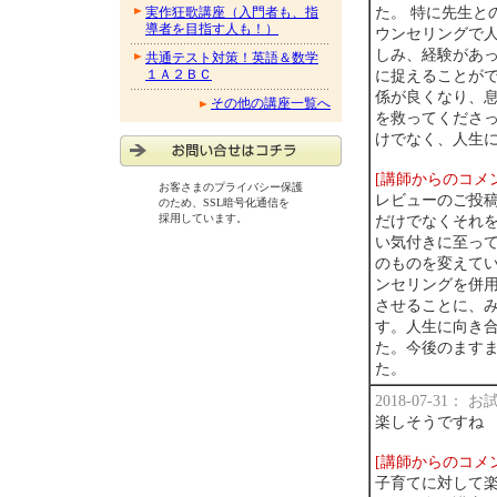
た。 特に先生と
実作狂歌講座（入門者も、指
導者を目指す人も！）
ウンセリングで人
しみ、経験があ
共通テスト対策！英語＆数学
１Ａ２ＢＣ
に捉えることがで
係が良くなり、息
その他の講座一覧へ
を救ってくださっ
けでなく、人生
[講師からのコメ
お客さまのプライバシー保護
レビューのご投
のため、SSL暗号化通信を
採用しています。
だけでなくそれ
い気付きに至っ
のものを変えて
ンセリングを併
させることに、
す。人生に向き
た。今後のます
た。
2018-07-31：
楽しそうですね
[講師からのコメ
子育てに対して