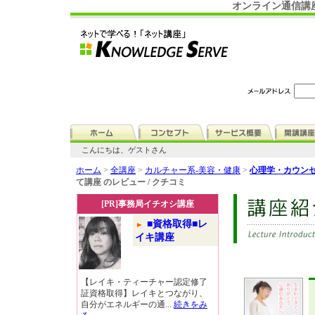
オンライン通信講
こんにちは、ゲストさん
ホーム
>
全講座
>
カルチャー系-美容・健康
>
心理学・カウン
て講座 のレビュー / クチコミ
[PR]事務局イチオシ講座
■資格取得■レ
イキ講座
【レイキ・ティーチャー認定修了
証資格取得】レイキとつながり、
自分がエネルギーの通...
続きをみ