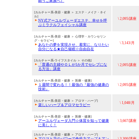
願うご家族へ）
[カルチャー系-美容・健康 ＞ エステ・メイク・ネイ
ル]
\ 2,095/講座
NY式アーユルヴェーダエステ、幸せを呼
ぶミラクルフェイシャル講座
[カルチャー系-美容・健康 ＞ 心理学・カウンセリン
グ・セラピー]
\ 3,143/月
あなたの夢を実現させ、着実に、なりたい
自分になる★自己催眠☆自由自在
[カルチャー系-ライフスタイル ＞ その他]
「普通の主婦やＯＬが1か月でセレブにな
\ 2,095/講座
る方法」講座
[カルチャー系-美容・健康 ＞ 医療・健康]
１週間で変わる！！最強の『最強の健康の
\ 2,095/講座
技術』
[カルチャー系-美容・健康 ＞ アロマ・ハーブ]
\ 1,048/月
楽しいハーブ＆アロマセラピー
[カルチャー系-美容・健康 ＞ 医療・健康]
アーユルヴェーダ入門☆体質を知って健康
\ 3,667/講座
に美しく！
[カルチャー系-美容・健康 ＞ アロマ・ハーブ]
アロマと花のパワーで免疫力アップ＆アン
\ 3,300/講座