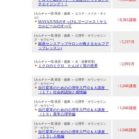
チエイジング！！
[カルチャー系-美容・健康 ＞ エステ・メイク・ネイ
ル]
\ 8,381/講座
MAYAJUNEのすっぴんゴージャス！ケミ
カルピールのすべて
[カルチャー系-美容・健康 ＞ 心理学・カウンセリン
グ・セラピー]
\ 5,237/月
銀座センスアップサロンが教えるセルフア
ップレッスン♪
[カルチャー系-美容・健康 ＞ 水・栄養管理]
\ 2,095/月
ミクロのミクロ たんぱく質の世界
[カルチャー系-美容・健康 ＞ 心理学・カウンセリン
グ・セラピー]
\ 1,048/講座
自己変革のための心理学入門Ｑ＆Ａ講座
（１７）社会的認知と感情編
[カルチャー系-美容・健康 ＞ 心理学・カウンセリン
グ・セラピー]
\ 1,048/講座
自己変革のための心理学入門Ｑ＆Ａ講座
（１５）異常心理学編
[カルチャー系-美容・健康 ＞ 心理学・カウンセリン
グ・セラピー]
\ 1,048/講座
自己変革のための心理学入門Ｑ＆Ａ講座
（１３）人格編