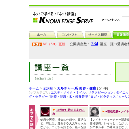
234
8/8（Sat）更新
公開講座数：
講座 延べ受講者
ホーム
>
全講座
>
カルチャー系-美容・健康
( 54 件)
[サブカテゴリ:
エステ・メイク・ネイル
/
リラクゼーション
/
ダイエッ
グ・セラピー
/
医療・健康
/
水・栄養管理
/
ヨガ・ピラティス
/
ヒーリ
ヨガから始まるあれこ
■資格取得■レイ
れ
健康や医療、社会の仕組や、裏話な
【レイキ・ティーチャー認定
ど、時には、運命学や天文学も入れ
資格取得】レイキとつながり
ながら、ヨガから始まる、色々な話
がエネルギーの通り道となり