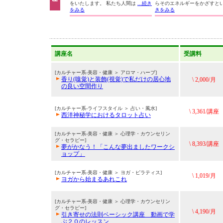
をいたします。 私たち人間は
...続き
らそのエネルギーをかざすと
をみる
きをみる
講座名
受講料
[カルチャー系-美容・健康 ＞ アロマ・ハーブ]
香り(嗅覚)と装飾(視覚)で私だけの居心地
\ 2,000/月
の良い空間作り
[カルチャー系-ライフスタイル ＞ 占い・風水]
\ 3,361/講座
西洋神秘学におけるタロット占い
[カルチャー系-美容・健康 ＞ 心理学・カウンセリン
グ・セラピー]
\ 8,393/講座
夢がかなう！「こんな夢出ましたワークシ
ョップ」
[カルチャー系-美容・健康 ＞ ヨガ・ピラティス]
\ 1,019/月
ヨガから始まるあれこれ
[カルチャー系-美容・健康 ＞ 心理学・カウンセリン
グ・セラピー]
\ 4,190/月
引き寄せの法則ベーシック講座 動画で学
ぶ２０のレッスン