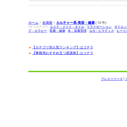
ホーム
>
全講座
>
カルチャー系-美容・健康
( 54 件)
[サブカテゴリ:
エステ・メイク・ネイル
/
リラクゼーション
/
ダイエッ
グ・セラピー
/
医療・健康
/
水・栄養管理
/
ヨガ・ピラティス
/
ヒーリ
【カテゴリ別人気ランキング】はコチラ
【事務局おすすめ五つ星講座】はコチラ
プレスリリース
│