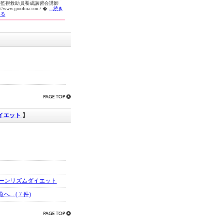
ル監視救助員養成講習会講師
p://www.jpoolma.com/ �
...続き
みる
イエット
】
ーンリズムダイエット
. ( 7 件)