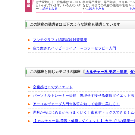
は大変難しく、合格率は30～40％
格や専門技術、専門知識、スキル
ー
といわれています。いろんなパタ
など、今までの既存の機能や性能
htt
ー
...続きをみる
や
...続きをみる
を
この講座の受講者は以下のような講座も受講しています
マンモグラフィ認定試験対策講座
色で癒されハッピーライフ！～カラーセラピー入門
この講座と同じカテゴリの講座 【
カルチャー系-美容・健康
-
ダ
空腹感ゼロでダイエット
パーソナルトレーナー伝授 無理せず痩せる健康ダイエット法
アーユルヴェーダ入門☆体質を知って健康に美しく！
満月からはじめるからうまくいく！毒素デトックスできる！ム
【 カルチャー系-美容・健康 - ダイエット 】 カテゴリの講座一覧へ..