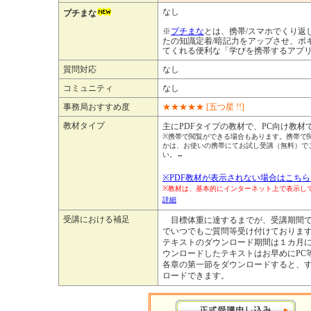
なし
プチまな
※
プチまな
とは、携帯/スマホでくり返
たの知識定着/暗記力をアップさせ、ボ
てくれる便利な「学びを携帯するアプ
質問対応
なし
コミュニティ
なし
事務局おすすめ度
★
★
★
★
★
[五つ星 !!]
教材タイプ
主にPDFタイプの教材で、PC向け教材
※携帯で閲覧ができる場合もあります。携帯で
かは、お使いの携帯にてお試し受講（無料）で
い。→
※PDF教材が表示されない場合はこちら
※教材は、基本的にインターネット上で表示
詳細
受講における補足
目標体重に達するまでが、受講期間で
でいつでもご質問等受け付けておりま
テキストのダウンロード期間は１カ月
ウンロードしたテキストはお早めにPC
各章の第一節をダウンロードすると、
ロードできます。