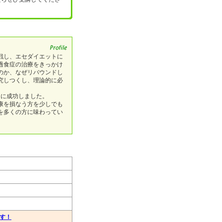
戦し、エセダイエットに
過食症の治療をきっかけ
のか、なぜリバウンドし
究しつくし、理論的に必
トに成功しました。
康を損なう方を少しでも
を多くの方に味わってい
ます！