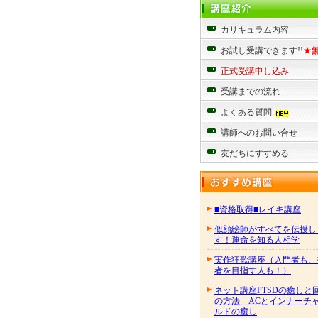
カリキュラム内容
お試し受講できます!!
★
正式受講申し込み
受講までの流れ
よくある質問
講師へのお問い合せ
友だちにすすめる
■資格取得■レイキ講座
似顔絵師がすべてを伝授し
す！運命を知る人相学
実作狂歌講座（入門者も、
者を目指す人も！）
ネット講座PTSDの癒しと
の方法 ACとインナーチ
ルドの癒し