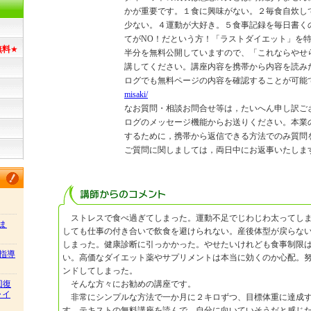
かが重要です。１食に興味がない。２毎食自炊し
少ない。４運動が大好き。５食事記録を毎日書く
てがNO！だという方！「ラストダイエット」を
無料
★
半分を無料公開していますので、「これならやせ
講してください。講座内容を携帯から内容を読み
ログでも無料ページの内容を確認することが可能
misaki/
なお質問・相談お問合せ等は，たいへん申し訳ご
ログのメッセージ機能からお送りください。本業
するために，携帯から返信できる方法でのみ質問
ご質問に関しましては，両日中にお返事いたしま
ストレスで食べ過ぎてしまった。運動不足でじわじわ太ってしま
ま
しても仕事の付き合いで飲食を避けられない。産後体型が戻らな
しまった。健康診断に引っかかった。やせたいけれども食事制限
指導
い。高価なダイエット薬やサプリメントは本当に効くのか心配。
ンドしてしまった。
そんな方々にお勧めの講座です。
回復
ャイ
非常にシンプルな方法で一か月に２キロずつ、目標体重に達成す
す。テキストの無料講座を読んで、自分に向いていそうだと感じ