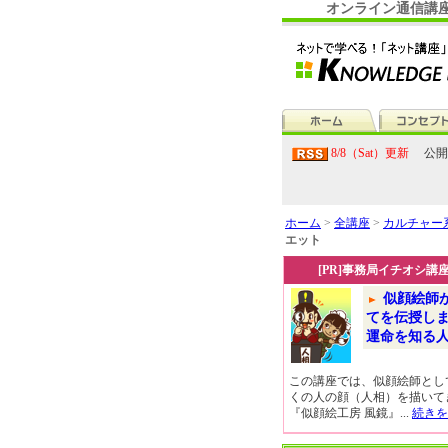
オンライン通信講
8/8（Sat）更新
公開
ホーム
>
全講座
>
カルチャー
エット
[PR]事務局イチオシ講
似顔絵師
てを伝授し
運命を知る
この講座では、似顔絵師とし
くの人の顔（人相）を描いて
『似顔絵工房 風鏡』...
続きを