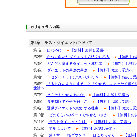
カリキュラム内容
第1章
ラストダイエットについて
第1節
はじめに
【無料】お試し受講へ
第2節
自分に向いたダイエット方法を知ろう
【無料】お
第3節
どんどん増えるダイエット成功者
【無料】お試し
第4節
ダイエットの基礎の基礎
【無料】お試し受講へ
第5節
エセダイエットについて知ろう
【無料】お試し受
第6節
「太らないようにする」と「やせる」はまったく違う
受講へ
第7節
そもそもなぜ太るのか
【無料】お試し受講へ
第8節
食事制限でやせる難しさ
【無料】お試し受講へ
第9節
運動ダイエットで挫折する理由
【無料】お試し受
第10節
どのくらいのペースでやせるべきか
【無料】お
第11節
ラストダイエットとは
【無料】お試し受講へ
第12節
講座について
【無料】お試し受講へ
第13節
第１章 一括ダウンロードはこちらから
【無料