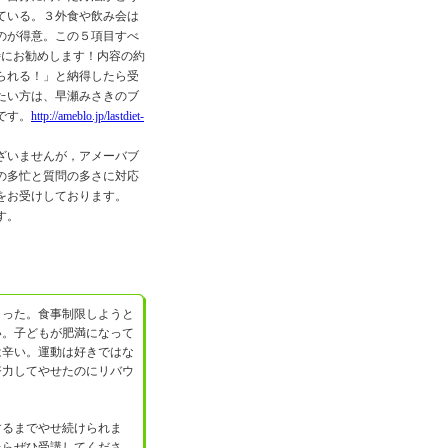
ている。３外食や飲み会は
のが得意。この５項目すべ
特にお勧めします！内容の約
られる！」と納得したら受
たい方は、早瀬みさきのブ
です。
http://ameblo.jp/lastdiet-
ざいませんが，アメーバブ
の多忙と質問の多さに対応
をお受けしております。
す。
った。食事制限しようと
い。子どもが肥満になって
は辛い。運動は好きではな
努力してやせたのにリバウ
るまでやせ続けられま
たらぜひ受講してくださ