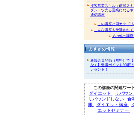
接客営業スキル＋商談スキ
ダントツ売る営業になるネ
通信講座
この講座と同カテゴリ
こんな講座も受講されて
その他の講座
新規会員登録（無料）で【
なく】受講ポイント300円
レゼント！
この講座の関連ワー
ダイエット
リバウン
リバウンドしない
食
限
ダイエット講座
エットセミナー