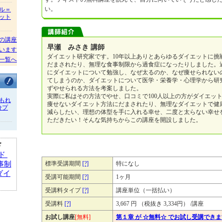
い。
ル＝
ット
の講座
早瀬 みさき 講師
います
ダイエット研究家です。10年以上ありとあらゆるダイエットに挑
一覧へ
だまされたり、無理な食事制限から過食症になったりしました。
にダイエットについて勉強し、なぜ太るのか、なぜ痩せられない
てしまうのか、ダイエットについて医学・栄養学・心理学から研
ずやせられる方法を考案しました。
実際に私はその方法でやせ、口コミで100人以上の方がダイエッ
もれ
痩せないダイエット方法にだまされたり、無理なダイエットで健
分プ
減らしたい、理想の体型を手に入れる幸せ、二度と太らない幸せ
ただきたい！そんな気持ちからこの講座を開設しました。
ド
ド
標準受講期間
[?]
特になし
事制
ダイ
受講可能期間
[?]
1ヶ月
受講料タイプ
[?]
講座単位（一括払い）
受講料
[?]
3,667 円 （税抜き 3,334円） /講座
お試し講座
[無料]
第１章 が ☆無料☆ でお試し受講でき