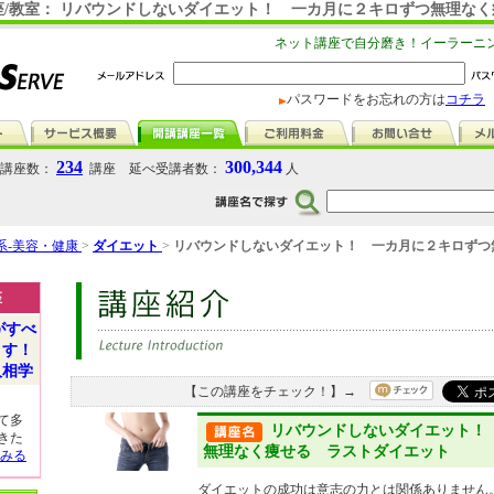
座/教室： リバウンドしないダイエット！ 一カ月に２キロずつ無理な
ネット講座で自分磨き！イーラーニ
パスワードをお忘れの方は
コチラ
234
300,344
講座数：
講座 延べ受講者数：
人
系-美容・健康
>
ダイエット
>
リバウンドしないダイエット！ 一カ月に２キロずつ
座
がすべ
ます！
人相学
【この講座をチェック！】→
て多
リバウンドしないダイエット！
きた
無理なく痩せる ラストダイエット
みる
ダイエットの成功は意志の力とは関係ありません