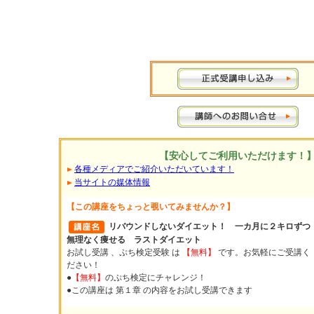
【安心してご利用いただけます！
各種メディアでご紹介いただいています！
当サイトの媒体情報
【この講座をちょっと覗いてみませんか？】
リバウンドしないダイエット！ 一カ月に２キロずつ
無理なく痩せる ラストダイエット
お試し受講 、ぷち検定受験 は
【無料】
です。お気軽にご受講く
ださい！
●
【無料】
のぷち検定にチャレンジ！
●この講座は 第１章 の内容をお試し受講できます