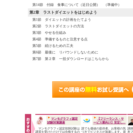
第14節 付録 食事について（近日公開） （準備中）
第2章
ラストダイエットをはじめよう
第1節 ダイエットの計画をたてよう
第2節 ラストダイエットの方法
第3節 やせる仕組み
第4節 準備するものと注意する点
第5節 続けるための工夫
第6節 最後に リバウンドしないために
第7節 第２章 一括ダウンロードはこちらから
マンモグラフィ認定
【フリーランス・サ
試験対策講座
ービス業向け】安定し...
マンモグラフィ認定技師試験は
誰でも価値の提供者。お客様の気
講師
講習を受けただけでは合格するの
づきでビジネスが加速します。資
本プ