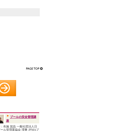
プールの安全管理講
座
：布施 賀晶 一般社団法人日
ール管理業協会 理事 JPMAプ