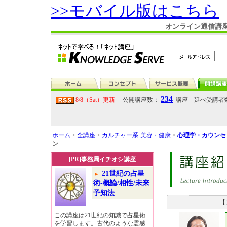
>>モバイル版はこちら
オンライン通信講座
234
8/8（Sat）更新
公開講座数：
講座 延べ受講者
ホーム
>
全講座
>
カルチャー系-美容・健康
>
心理学・カウンセ
ン
[PR]事務局イチオシ講座
21世紀の占星
術-概論/相性/未来
予知法
【
この講座は21世紀の知識で占星術
を学習します。古代のような霊感