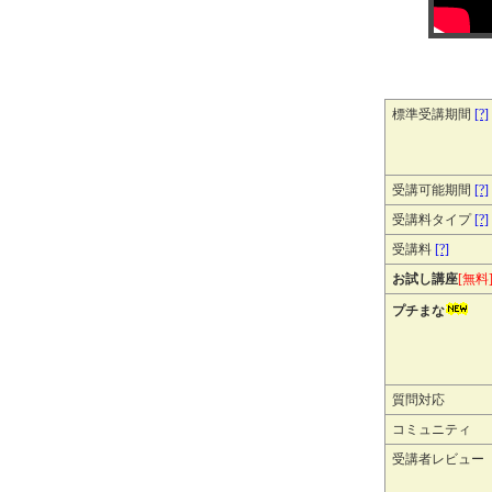
標準受講期間
[?]
受講可能期間
[?]
受講料タイプ
[?]
受講料
[?]
お試し講座
[無料
プチまな
質問対応
コミュニティ
受講者レビュー