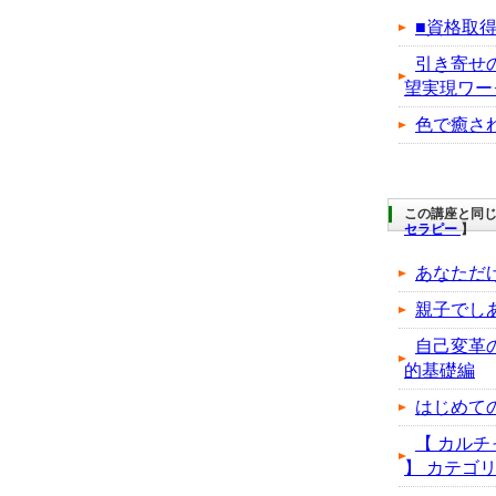
■資格取
引き寄せ
望実現ワー
色で癒さ
この講座と同じ
セラピー
】
あなただ
親子でし
自己変革
的基礎編
はじめて
【 カルチ
】 カテゴリの