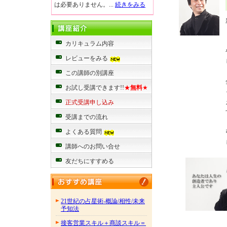
は必要ありません。...
続きをみる
カリキュラム内容
レビューをみる
この講師の別講座
お試し受講できます!!
★
無料
★
正式受講申し込み
受講までの流れ
よくある質問
講師へのお問い合せ
友だちにすすめる
21世紀の占星術-概論/相性/未来
予知法
接客営業スキル＋商談スキル＝