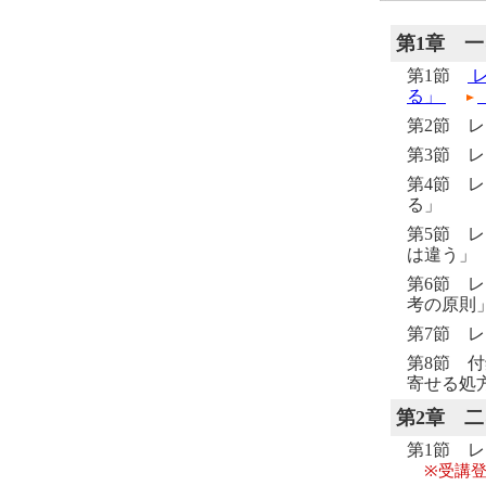
第1章
一
第1節
レ
る」
第2節 
第3節 
第4節 
る」
第5節 
は違う」
第6節 
考の原則
第7節 
第8節 
寄せる処
第2章
二
第1節 
※受講登