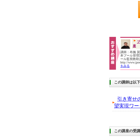
プ
座
講師：布施 
本プール管理業
ール監視救
http://www.jp
をみる
この講師は以
引き寄せ
望実現ワー
この講座の受