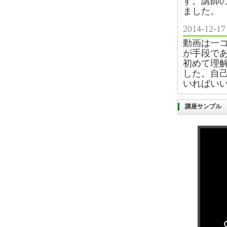
す。講師
ました。
2014-12
動画は一
が手段で
初めて理
した。自
いればい
講座サンプル