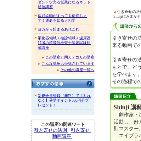
ダントツ売る営業になるネット
通信講座
▲
引き寄せの
似顔絵師がすべてを伝授しま
Shinjiにおまかせ
す！運命を知る人相学
ヨガから始まるあれこれ
引き寄せの
消化器領域＋検診領域＋泌尿器
領域の超音波検査士認定試験対
来る動画で
策講座
この講座と同カテゴリの講座
引き寄せの
こんな講座も受講されています
もとで、ど
その他の講座一覧へ
を学べます
その過程で
新規会員登録（無料）で【もれ
なく】受講ポイント300円分プ
レゼント！
Shinji 講
劇作家・演
活動し、好
この講座の関連ワード
則マスター
引き寄せの法則
引き寄せ
エイブラハ
動画講座