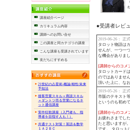
講座紹介ページ
●受講者レビュー
カリキュラム内容
講師へのお問い合せ
2019-06-26：
この講座と同カテゴリの講座
タロット物語は
せんが、一つ一
こんな講座も受講されています
な機会がありま
友だちにすすめる
[講師からのコメ
タロットカード
のではありませ
頂いた上に、な
21世紀の占星術-概論/相性/未来
予知法
2019-05-26：
接客営業スキル＋商談スキル
市販のテキスト
＝ダントツ売る営業になるネ
というのも初め
ット通信講座
[講師からのコメ
実作狂歌講座（入門者も、指
導者を目指す人も！）
お疲れさまでした
たと思いますが
共通テスト対策！英語＆数学
１Ａ２ＢＣ
です。 タロット