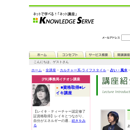
こんにちは、ゲストさん
ホーム
>
全講座
>
カルチャー系-ライフスタイル
>
占い・風水
[PR]事務局イチオシ講座
■資格取得■レ
イキ講座
【レイキ・ティーチャー認定修了
証資格取得】レイキとつながり、
自分がエネルギーの通...
続きをみ
る