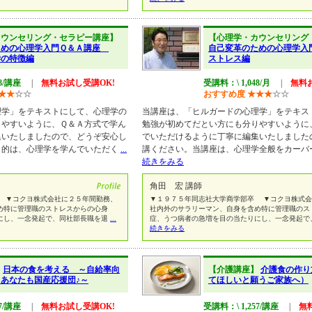
カウンセリング・セラピー講座】
【心理学・カウンセリング
ための心理学入門Ｑ＆Ａ講座
自己変革のための心理学入門
学の特徴編
ストレス編
48/講座
|
無料お試し受講OK!
受講料：\ 1,048/月
|
無料
★
★
☆
☆
おすすめ度
★
★
★
☆
☆
理学」をテキストにして、心理学の
当講座は、「ヒルガードの心理学」をテキス
りやすいように、Ｑ＆Ａ方式で学ん
勉強が初めてだとい方にも分りやすいように
集いたしましたので、どうぞ安心し
でいただけるように丁寧に編集いたしました
目的は、心理学を学んでいただく
...
講ください。当講座は、心理学全般をカーバ
続きをみる
角田 宏 講師
 ▼コクヨ株式会社に２５年間勤務、
▼１９７５年同志社大学商学部卒 ▼コクヨ株式会
め特に管理職のストレスからの心身
社内外のサラリーマン、自身を含め特に管理職のス
にし、一念発起で、同社部長職を退
...
症、うつ病者の急増を目の当たりにし、一念発起で
続きをみる
】
日本の食を考える ～自給率向
【介護講座】
介護食の作り
あなたも国産応援団♪～
てほしいと願うご家族へ）
57/講座
|
無料お試し受講OK!
受講料：\ 1,257/講座
|
無