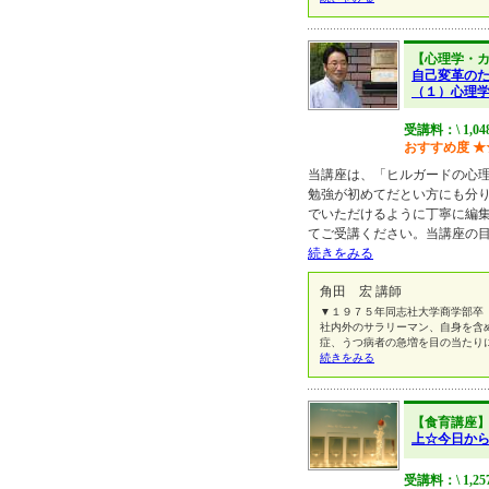
【心理学・
自己変革の
（１）心理
受講料：\ 1,0
おすすめ度
★
当講座は、「ヒルガードの心
勉強が初めてだとい方にも分
でいただけるように丁寧に編
てご受講ください。当講座の
続きをみる
角田 宏 講師
▼１９７５年同志社大学商学部卒
社内外のサラリーマン、自身を含
症、うつ病者の急増を目の当たり
続きをみる
【食育講座
上☆今日から
受講料：\ 1,2