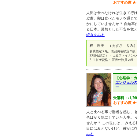
おすすめ度
★
人間は食べなければ生きて行け
皮膚、髪は食べたモノを通じて
かにしていませんか？ 自給率
る日本。漠然とした不安を覚え
続きをみる
梓 理美 （あずさ りみ）
食農検定２級、食品偽装検定２級
FP協会認定）・ １級ファイナン
引主任者資格・ 証券外務員２種・
【心理学・
エンジェル
ー
受講料：\ 1,7
おすすめ度
★
人と比べる事で勝者を感じ、 
色ばかり気にしていた人生。 
せんか？ この世には、 みえ
目にはみえないけど、確かに存
みる