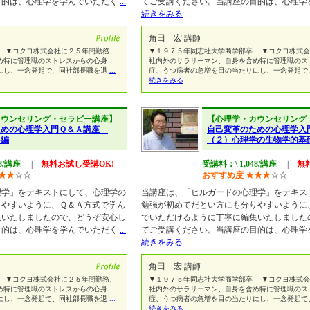
目的は、心理学を学んでいただく
...
てご受講ください。当講座の目的は、心理学
続きをみる
角田 宏 講師
 ▼コクヨ株式会社に２５年間勤務、
▼１９７５年同志社大学商学部卒 ▼コクヨ株式会
め特に管理職のストレスからの心身
社内外のサラリーマン、自身を含め特に管理職のス
にし、一念発起で、同社部長職を退
...
症、うつ病者の急増を目の当たりにし、一念発起で
続きをみる
カウンセリング・セラピー講座】
【心理学・カウンセリング
ための心理学入門Ｑ＆Ａ講座
自己変革のための心理学
格編
（２）心理学の生物学的基
48/講座
|
無料お試し受講OK!
受講料：\ 1,048/講座
|
無
★
★
☆
☆
おすすめ度
★
★
★
☆
☆
理学」をテキストにして、心理学の
当講座は、「ヒルガードの心理学」をテキス
りやすいように、Ｑ＆Ａ方式で学ん
勉強が初めてだとい方にも分りやすいように
集いたしましたので、どうぞ安心し
でいただけるように丁寧に編集いたしました
目的は、心理学を学んでいただく
...
てご受講ください。当講座の目的は、心理学
続きをみる
角田 宏 講師
 ▼コクヨ株式会社に２５年間勤務、
▼１９７５年同志社大学商学部卒 ▼コクヨ株式会
め特に管理職のストレスからの心身
社内外のサラリーマン、自身を含め特に管理職のス
にし、一念発起で、同社部長職を退
...
症、うつ病者の急増を目の当たりにし、一念発起で
続きをみる