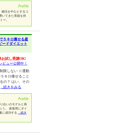
 婚活を中心とするコ
導いてきた実績を持
ットー。
で５キロ痩せる産
ピードダイエット
料お試し受講OK!
レビュー公開中！
制限しない ☆運動
で５キロ痩せること
るの？ はい、その
で
...続きをみる
知り合いのモデルと再
らう。 産後用にダイ
量に成功する
...続き