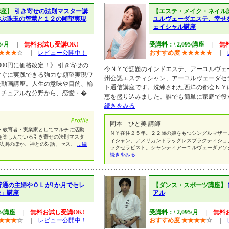
講座】
引き寄せの法則マスター講
【エステ・メイク・ネイル
学ぶ珠玉の智慧と１２の願望実現
ユルヴェーダエステ、幸せ
ェイシャル講座
5/月
|
無料お試し受講OK!
受講料：\ 2,095/講座
|
無
★
★
★
☆
|
レビュー公開中！
おすすめ度
★
★
★
★
★
|
→2000円に価格改定！》 引き寄せの
今ＮＹで話題のインドエステ、アーユルヴェ
すぐに実践できる強力な願望実現ワ
州公認エスティシャン、アーユルヴェーダセ
た動画講座。人生の意味や目的、輪
ト通信講座です。洗練された西洋の都会ＮＹ
リチュアルな分野から、恋愛・�
...
恵を盛り込みました。誰でも簡単に家庭で役
続きをみる
岡本 ひと美 講師
教育者・実業家としてマルチに活動
ＮＹ在住２５年。２２歳の娘をもつシングルマザー
を楽しんでいる引き寄せの法則マスタ
ィシャン。アメリカンドラッグレスプラクティショ
法則のほか、神との対話、セス、
...続
ックセラピスト。シャンティアーユルヴェーダアソ
続きをみる
普通の主婦やＯＬが1か月でセレ
【ダンス・スポーツ講座】
法」講座
アル
95/講座
|
無料お試し受講OK!
受講料：\ 2,095/月
|
無料
★
★
★
☆
|
レビュー公開中！
おすすめ度
★
★
★
★
☆
|