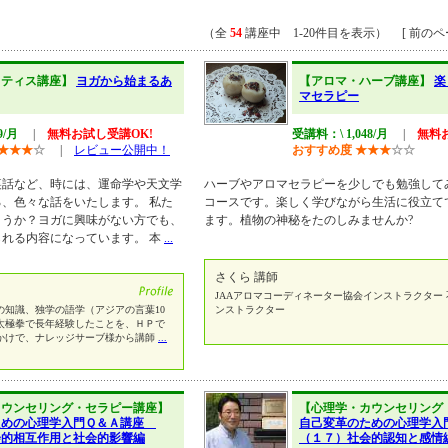
（全
54
講座中 1-20件目を表示） [ 前のペー
ラティス講座】
ヨガから始まるあ
【アロマ・ハーブ講座】
楽
マセラピー
9/月
|
無料お試し受講OK!
受講料：\ 1,048/月
|
無料
★
★
★
☆
|
レビュー公開中！
おすすめ度
★
★
★
☆
☆
裏話など、時には、運命学や天文学
ハーブやアロマセラピーを少しでも勉強して
、色々な話をいたします。 私た
コースです。楽しく学びながら生活に役立て
ょうか？ヨガに興味がない方でも、
ます。植物の神秘をたのしみませんか?
れる内容になっています。 本
...
さくら 講師
JAAアロマコーディネーター協会インストラクター
の知識、独学の語学（アジアの言葉10
ンストラクター
太極拳で長年経験したことを、ＨＰで
かけで、ナレッジサーブ様から講師
...
カウンセリング・セラピー講座】
【心理学・カウンセリング
ための心理学入門Ｑ＆Ａ講座
自己変革のための心理学
会的相互作用と社会的影響編
（１７）社会的認知と感情