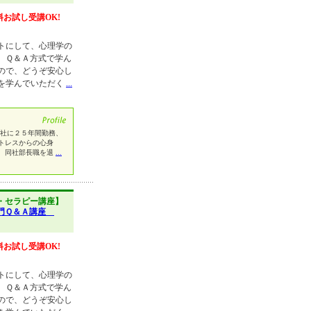
料お試し受講OK!
トにして、心理学の
、Ｑ＆Ａ方式で学ん
ので、どうぞ安心し
を学んでいただく
...
社に２５年間勤務、
トレスからの心身
、同社部長職を退
...
・セラピー講座】
入門Ｑ＆Ａ講座
料お試し受講OK!
トにして、心理学の
、Ｑ＆Ａ方式で学ん
ので、どうぞ安心し