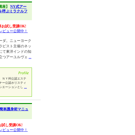
講座】
NY式アー
を呼ぶミラクルフ
料お試し受講OK!
レビュー公開中！
ーダ。ニューヨーク
ラピスト主催のネッ
にて東洋インドの知
立つアーユルヴェ
...
。ＮＹ州公認エステ
ナー公認ホリスティ
シエーションとし
...
簡単護身術マニュ
お試し受講OK!
レビュー公開中！