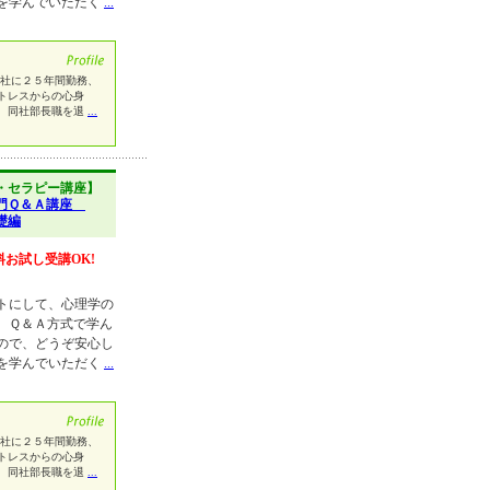
を学んでいただく
...
社に２５年間勤務、
トレスからの心身
、同社部長職を退
...
・セラピー講座】
入門Ｑ＆Ａ講座
礎編
料お試し受講OK!
トにして、心理学の
、Ｑ＆Ａ方式で学ん
ので、どうぞ安心し
を学んでいただく
...
社に２５年間勤務、
トレスからの心身
、同社部長職を退
...