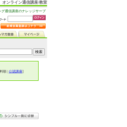
オンライン通信講座/教室
ング通信講座のナレッジサーブ
料順 |
公認講座
]