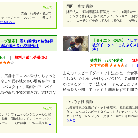
岡田 裕貴 講師
財団法人生涯学習開発財団認定コーチ。1級販売士。
------------------------ 森山 祐美子 ( 横浜市
ーチングに携わり、多くのクライアントをゴールに
イキティーチャー（マスター） 過去世
つ。 「コーチングを通じて人生に変化を！」がモ
..続きをみる
【ダイエット講座】
７日間
ハーブ講座】
香り(嗅覚)と装飾(視
後ダイエット！まんぷくス
の居心地の良い空間作り
法！
0/月
|
無料お試し受講OK!
受講料：\ 2,074/講座
|
無
★
★
★
☆
おすすめ度
★
★
★
★
☆
|
まんぷくスピードダイエット法とは。 ☆食事
ス、店舗をアロマの香りやちょっと
もしない ☆お金もかけない だけど、７日間
を変えて居心地の良い場所を作りま
ができるダイエット法です。 そんなことでき
クスバスタイム、睡眠のアドバイ
秘密を大公開しています！ 無理せず短期間
色彩や装飾小物の置き方、選び方な
つつみまほ 講師
元美容部員の産後ダイエット研究家。 産後直後に
会し、まんぷくスピードダイエット法のヒントをも
年ロンドンフィニッシングスクールに留
エット法をアレンジして、見事７日間で５キロの減
て勤務。同時期ロンドンジェーンパッ
をみる
パッカー氏に師事。1997年英国帰
...