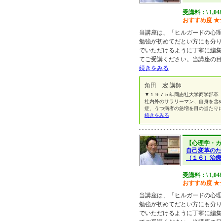
受講料：\ 1,0
おすすめ度
★
当講座は、「ヒルガードの心
勉強が初めてだとい方にも分
でいただけるように丁寧に編
てご受講ください。当講座の
続きをみる
角田 宏 講師
▼１９７５年同志社大学商学部卒
社内外のサラリーマン、自身を含
症、うつ病者の急増を目の当たり
続きをみる
【心理学・
自己変革の
（１６）治
受講料：\ 1,0
おすすめ度
★
当講座は、「ヒルガードの心
勉強が初めてだとい方にも分
でいただけるように丁寧に編