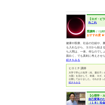
【ヨガ・ピ
れこれ
受講料：\ 1,01
おすすめ度
★
健康や医療、社会の仕組や、
も入れながら、ヨガから始まる
ち人間は、一体、何なのでし
面白く、でも真剣に考えさせら
続きをみる
ヒロミチ 講師
大学で学んだ化学（光、遺伝子）
カ国）を活かして、剣道、ヨガ、
公開しておりました。それがきっ
続きをみる
【心理学・
自己変革の
（１８）社