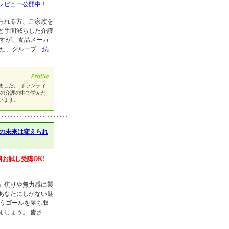
レビュー公開中！
られる方、ご家族を
と手間減らした介護
ですが、食品メーカ
また、グループ
...続
ました。 ボランティ
母の介護の中で学んだ
います。
の未来は変えられ
料お試し受講OK!
」焦りや無力感に襲
あなたにしかない魅
いうゴールを勝ち取
ましょう。 皆さ
...