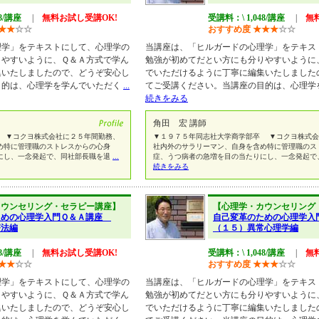
48/講座
|
無料お試し受講OK!
受講料：\ 1,048/講座
|
無
★
★
☆
☆
おすすめ度
★
★
★
☆
☆
理学」をテキストにして、心理学の
当講座は、「ヒルガードの心理学」をテキス
りやすいように、Ｑ＆Ａ方式で学ん
勉強が初めてだとい方にも分りやすいように
集いたしましたので、どうぞ安心し
でいただけるように丁寧に編集いたしました
目的は、心理学を学んでいただく
...
てご受講ください。当講座の目的は、心理学
続きをみる
角田 宏 講師
 ▼コクヨ株式会社に２５年間勤務、
▼１９７５年同志社大学商学部卒 ▼コクヨ株式会
め特に管理職のストレスからの心身
社内外のサラリーマン、自身を含め特に管理職のス
にし、一念発起で、同社部長職を退
...
症、うつ病者の急増を目の当たりにし、一念発起で
続きをみる
カウンセリング・セラピー講座】
【心理学・カウンセリング
ための心理学入門Ｑ＆Ａ講座
自己変革のための心理学
療法編
（１５）異常心理学編
48/講座
|
無料お試し受講OK!
受講料：\ 1,048/講座
|
無
★
★
☆
☆
おすすめ度
★
★
★
☆
☆
理学」をテキストにして、心理学の
当講座は、「ヒルガードの心理学」をテキス
りやすいように、Ｑ＆Ａ方式で学ん
勉強が初めてだとい方にも分りやすいように
集いたしましたので、どうぞ安心し
でいただけるように丁寧に編集いたしました