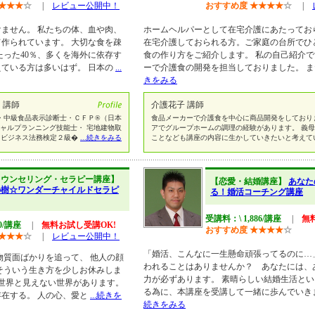
★
★
★
☆
|
レビュー公開中！
おすすめ度
★
★
★
★
☆
|
ません。 私たちの体、血や肉、
ホームヘルパーとして在宅介護にあたってお
作られています。 大切な食を疎
在宅介護しておられる方。ご家庭の台所でひ
たった40％、多くを海外に依存す
食の作り方をご紹介します。 私の自己紹介
ている方は多いはず。 日本の
...
ーで介護食の開発を担当しておりました。 
きをみる
 講師
介護花子 講師
・中級食品表示診断士・ＣＦＰ®（日本
食品メーカーで介護食を中心に商品開発をしており
シャルプランニング技能士・ 宅地建物取
アでグループホームの調理の経験があります。 義
 ビジネス法務検定２級�
...続きをみる
ことなども講座の内容に生かしていきたいと考えて
カウンセリング・セラピー講座】
【恋愛・結婚講座】
あなた
の樹☆ワンダーチャイルドセラピ
る！婚活コーチング講座
受講料：\ 1,886/講座
|
無
60/講座
|
無料お試し受講OK!
おすすめ度
★
★
★
★
☆
★
★
★
☆
|
レビュー公開中！
「婚活、こんなに一生懸命頑張ってるのに…
物質面ばかりを追って、 他人の顔
われることはありませんか？ あなたには、
そういう生き方を少しお休みしま
力が必ずあります。 素晴らしい結婚生活と
る世界と見えない世界があります。
る為に、本講座を受講して一緒に歩んでいき
在する。 人の心、愛と
...続きを
続きをみる