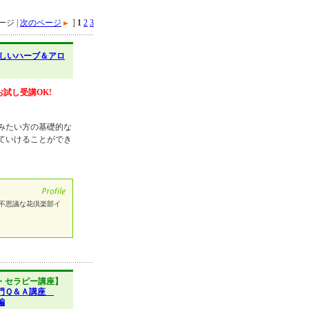
ジ |
次のページ
]
1
2
3
しいハーブ＆アロ
お試し受講OK!
みたい方の基礎的な
ていけることができ
 不思議な花倶楽部イ
・セラピー講座】
入門Ｑ＆Ａ講座
編