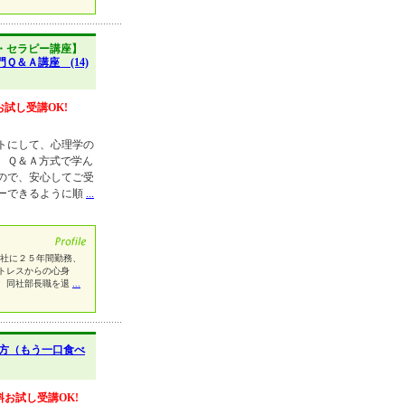
・セラピー講座】
Ｑ＆Ａ講座 (14)
お試し受講OK!
トにして、心理学の
、Ｑ＆Ａ方式で学ん
ので、安心してご受
ーできるように順
...
社に２５年間勤務、
トレスからの心身
、同社部長職を退
...
方（もう一口食べ
料お試し受講OK!