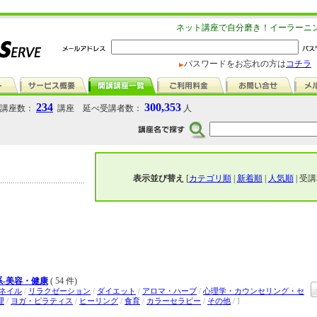
ネット講座で自分磨き！イーラーニ
パスワードをお忘れの方は
コチラ
234
300,353
講座数：
講座 延べ受講者数：
人
表示並び替え
[
カテゴリ順
|
新着順
|
人気順
| 受講
-美容・健康
( 54 件)
ネイル
/
リラクゼーション
/
ダイエット
/
アロマ・ハーブ
/
心理学・カウンセリング・セ
理
/
ヨガ・ピラティス
/
ヒーリング
/
食育
/
カラーセラピー
/
その他
/ ]