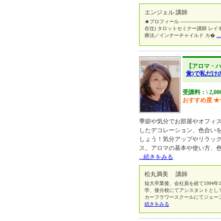
エンジェル 講師
★プロフィール -------------------------
在住) タロットセミナー講師 レ
療法／インナーチャイルド カ�
.
【アロマ・
覚)で私だけ
受講料：\ 2,00
おすすめ度
★
季節や気分でお部屋やオフィ
したデコレーション、色合い
しょう！気分アップやリラッ
ス。アロマの基本や使い方、
...続きをみる
松丸満美 講師
短大卒業後、会社員を経て1994
学、後分校にてアシスタントとし
カーフラワースクールにてジェーン
続きをみる