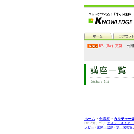
8/8（Sat）更新
公開
ホーム
>
全講座
>
カルチャー系
[サブカテゴリ:
エステ・メイク・
ラピー
/
医療・健康
/
水・栄養管