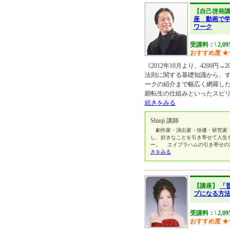
【自己啓発
座 動画で
ワーク
受講料：\ 2,09
おすすめ度
★
《2012年10月より、4200円
法則に関する基礎知識から、
ークの紹介まで幅広く網羅し
廻転生の仕組みといったスピ
続きをみる
Shinji 講師
劇作家・演出家・俳優・研究家・
し、好きなことを引き寄せて人生
ー。 エイブラハムの引き寄せの
きをみる
【講座】
「
ブになる方
受講料：\ 2,0
おすすめ度
★