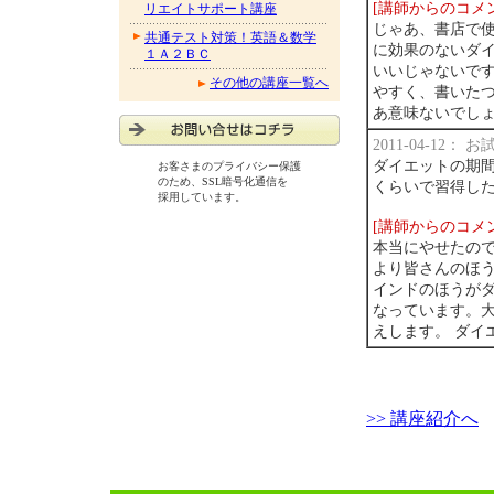
[講師からのコメ
リエイトサポート講座
じゃあ、書店で使
共通テスト対策！英語＆数学
に効果のないダイ
１Ａ２ＢＣ
いいじゃないです
その他の講座一覧へ
やすく、書いたつ
あ意味ないでし
2011-04-12：
ダイエットの期
お客さまのプライバシー保護
のため、SSL暗号化通信を
くらいで習得し
採用しています。
[講師からのコメ
本当にやせたの
より皆さんのほ
インドのほうが
なっています。
えします。 ダイ
>> 講座紹介へ