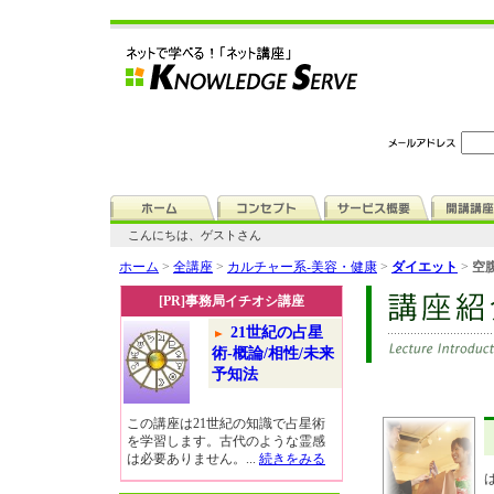
こんにちは、ゲストさん
ホーム
>
全講座
>
カルチャー系-美容・健康
>
ダイエット
>
空
[PR]事務局イチオシ講座
21世紀の占星
術-概論/相性/未来
予知法
この講座は21世紀の知識で占星術
を学習します。古代のような霊感
は必要ありません。...
続きをみる