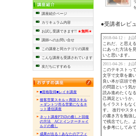
講座紹介ページ
カリキュラム内容
●受講者レビュー
お試し受講できます!!
★
無料
★
2018-04-12：
講師へのお問い合せ
これだ、と思え
この講座と同カテゴリの講座
にあった方法を
いと思います。
こんな講座も受講されています
2011-04-26：
友だちにすすめる
このテキストって
文字で文章を書い
良い本が店頭で色
の問題という気が
■資格取得■レイキ講座
読み進めたくなる
己満足というか
接客営業スキル＋商談スキル
もイラストもな
＝ダントツ売る営業になるネ
ット通信講座
す。 改行やスタ
の書き方を勉強
ネット講座PTSDの癒しと回復
で残念でした。
の方法 ACとインナーチャイ
ルドの癒し
を参考にしてみ
成果が出る！あなたのアフィ