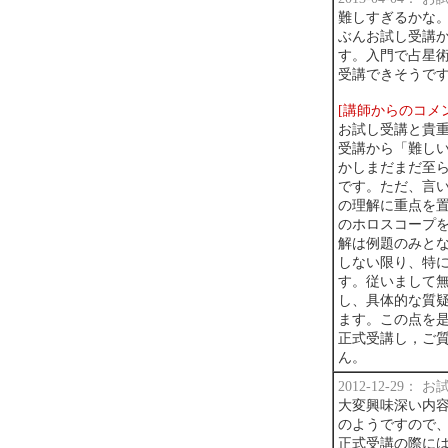
難しすぎるかな
ぶんお試し受講
す。入門で占星
受講できそうで
[講師からのコメ
お試し受講と貴
受講から「難し
かしまだまだ至
です。ただ、言
の理解に重点を
のホロスコープ
解は例題のみと
しない限り、特
す。従いまして
し、具体的な質
ます。この点を
正式受講し，ご
ん。
2012-12-29：
大変興味深い内容
のようですので
正式受講の際には