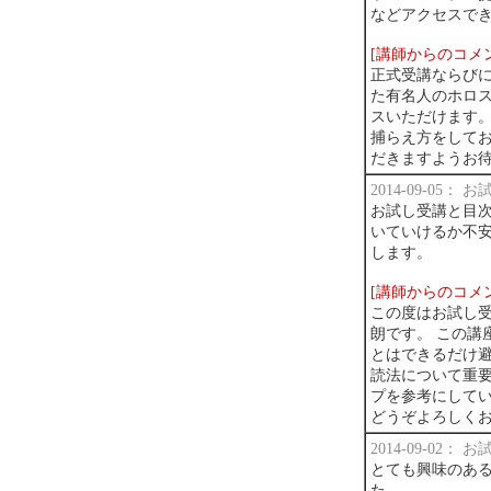
などアクセスで
[講師からのコメ
正式受講ならび
た有名人のホロ
スいただけます
捕らえ方をして
だきますようお
2014-09-05：
お試し受講と目
いていけるか不
します。
[講師からのコメ
この度はお試し受
朗です。 この講
とはできるだけ避
読法について重要
プを参考にして
どうぞよろしく
2014-09-02：
とても興味のあ
た。