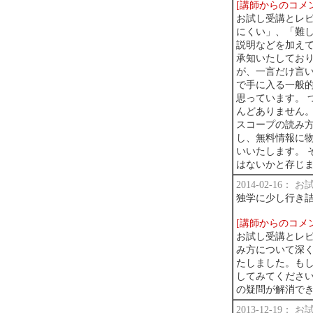
[講師からのコメ
お試し受講とレビ
にくい」、「難し
説明などを加えて
承知いたしており
が、一言だけ言い
で手に入る一般
思っています。 
んどありません。
スコープの読み方
し、無料情報に
いいたします。 
はないかと存じ
2014-02-16：
独学に少し行き
[講師からのコメ
お試し受講とレ
み方について深
たしました。も
してみてくださ
の疑問が解消で
2013-12-19：