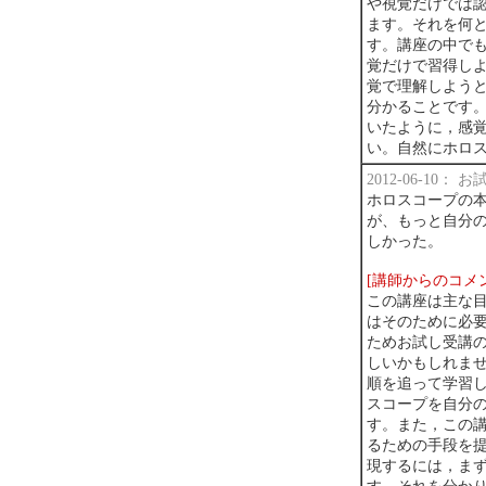
や視覚だけでは
ます。それを何
す。講座の中で
覚だけで習得し
覚で理解しよう
分かることです
いたように，感
い。自然にホロ
2012-06-10：
ホロスコープの
が、もっと自分
しかった。
[講師からのコメ
この講座は主な
はそのために必
ためお試し受講の
しいかもしれま
順を追って学習
スコープを自分
す。また，この
るための手段を
現するには，ま