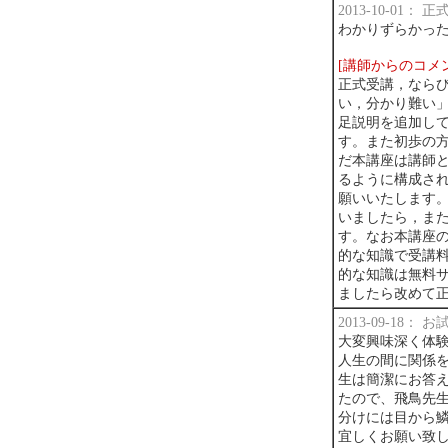
2013-10-01：
わかりずらかっ
[講師からのコメ
正式受講，なら
い，分かり難い
足説明を追加し
す。また初歩の
だ本講座は講師
るように構成さ
願いいたします
いましたら，ま
す。なお本講座
的な知識で受講
的な知識は無料
ましたら改めて
2013-09-18：
大変興味深く体験
人生の間に関係
生は簡潔にお答え
たので、飛鳥先
分けには目から
宜しくお願い致