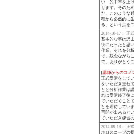
い「的中率を上
ります。そのため
だ、このような
程から必然的に
る」という点を
2014-10-17：
基本的な事は沢
役にたったと思
作業、それを分
で、残念ながら
て、ありがとう
[講師からのコメ
正式受講をして
をいただき重ね
とと分析作業は
れは受講終了後
ていただくこと
とを期待してい
再開が出来ると
ていただき練習
2014-09-18：
ホロスコープの