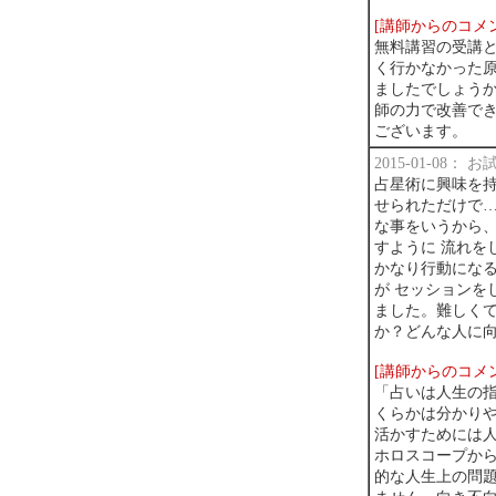
[講師からのコメ
無料講習の受講
く行かなかった
ましたでしょう
師の力で改善で
ございます。
2015-01-08：
占星術に興味を持
せられただけで…
な事をいうから、
すように 流れを
かなり行動になる
が セッションを
ました。難しく
か？どんな人に
[講師からのコメ
「占いは人生の
くらかは分かり
活かすためには
ホロスコープか
的な人生上の問