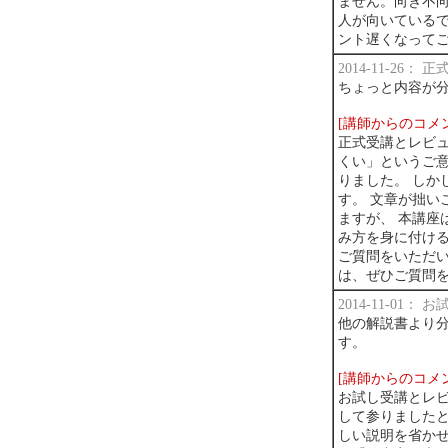
ません。向き不向
人が向いている
ント遅くなって
2014-11-26：
ちょっと内容が
[講師からのコメ
正式受講とレビュ
くい」というご意
りました。 しか
す。 文章が拙い
ますが、 本講座
み方を身に付け
ご質問をいただ
は、ぜひご質問
2014-11-01：
他の解説書より
す。
[講師からのコメ
お試し受講とレ
して参りました
しい説明を省か