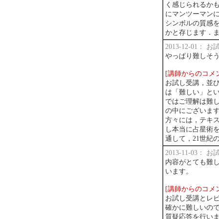
く感じられるか
にマンツーマン
シンボルの質感
かと存じます．
2013-12-01：
やっぱり難しそ
[講師からのコメ
お試し受講，並び
は「難しい」と
ではご理解は難し
の中にございま
方々には，テキ
し本当に占星術
通して，21世紀
2013-11-03：
内容がとても難
います。
[講師からのコメ
お試し受講とレ
確かに難しいの
質疑応答を行い