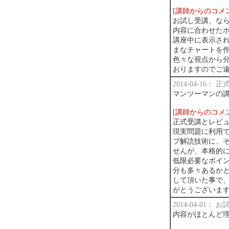
[講師からのコメ
お試し受講、な
内容に合わせた
講座中に表示さ
まなチャートを
色々な視点から
おりますのでご
2014-04-16：
マンツーマンの講
[講師からのコメ
正式受講とレビ
現実問題に利用
プ解読技術に、
せんが、本格的
低限必要なポイ
分も多々あるか
して頂いた事で
がとうございま
2014-04-01：
内容がほとんど