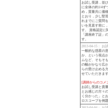
お試し受講，並び
に全体の約1/4
め，質量共に価
とおり，少し堅苦
れまでにご質問
いを見直す前に
す。 資格認定に
「講座終了証」
す。
2013-04-15：
一般的な惑星の
か、という視点
ムなど、そもそ
の幅がかなり広
らの受け止める
せていただきま
[講師からのコメ
お試し受講と貴
とお感じの方々
く分かった」と
ロスコープを例
2013-04-04：