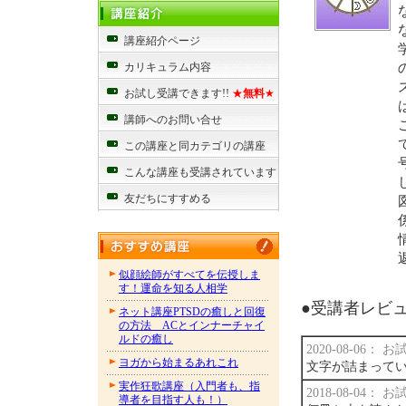
講座紹介ページ
カリキュラム内容
お試し受講できます!!
★
無料
★
講師へのお問い合せ
この講座と同カテゴリの講座
こんな講座も受講されています
友だちにすすめる
似顔絵師がすべてを伝授しま
す！運命を知る人相学
●受講者レビュー
ネット講座PTSDの癒しと回復
の方法 ACとインナーチャイ
ルドの癒し
2020-08-06：
ヨガから始まるあれこれ
文字が詰まってい
実作狂歌講座（入門者も、指
2018-08-04：
導者を目指す人も！）