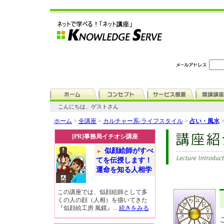
こんにちは、ゲストさん
ホーム
>
全講座
>
カルチャー系-ライフスタイル
>
占い・風水
[PR]事務局イチオシ講座
似顔絵師がすべ
てを伝授します！
運命を知る人相学
この講座では、似顔絵師として多
くの人の顔（人相）を描いてきた
『似顔絵工房 風鏡』...
続きをみる