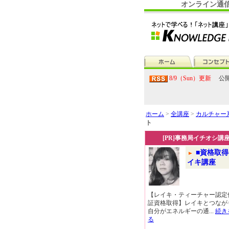
オンライン通
8/9（Sun）更新
公開
ホーム
>
全講座
>
カルチャー
ト
[PR]事務局イチオシ講
■資格取得
イキ講座
【レイキ・ティーチャー認定
証資格取得】レイキとつなが
自分がエネルギーの通...
続き
る