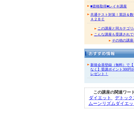
■資格取得■レイキ講座
共通テスト対策！英語＆数
Ａ２ＢＣ
この講座と同カテゴリ
こんな講座も受講されて
その他の講座
新規会員登録（無料）で【
なく】受講ポイント300円
レゼント！
この講座の関連ワー
ダイエット
デトック
ムーンリズムダイエ