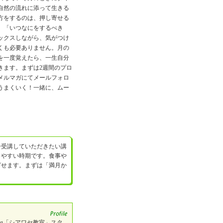
自然の流れに添って生きる
方をするのは、押し寄せる
。「いつなにをするべき
ックスしながら、気がつけ
くも必要ありません。月の
を一度覚えたら、一生自分
きます。まずは2週間のプロ
メルマガにてメールフォロ
うまくいく！一緒に、ムー
ひ受講していただきたい講
しやすい時期です。食事や
ざせます。まずは「満月か
og「シアワセ教室」スタ