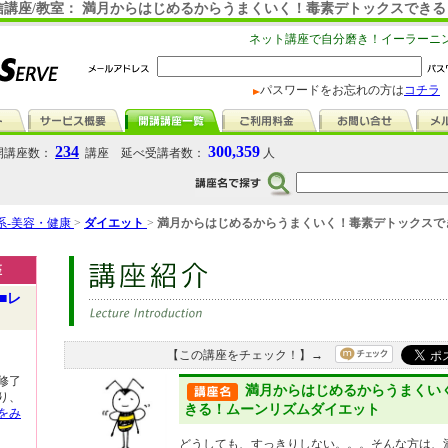
信講座/教室： 満月からはじめるからうまくいく！毒素デトックスでき
ネット講座で自分磨き！イーラーニ
パスワードをお忘れの方は
コチラ
234
300,359
講座数：
講座 延べ受講者数：
人
系-美容・健康
>
ダイエット
>
満月からはじめるからうまくいく！毒素デトックスで
座
■レ
【この講座をチェック！】→
修了
満月からはじめるからうまくい
り、
きる！ムーンリズムダイエット
をみ
どうしても、すっきりしない。。。そんな方は、