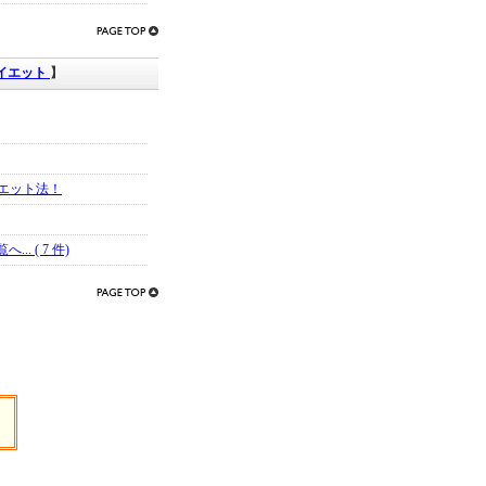
イエット
】
エット法！
. ( 7 件)