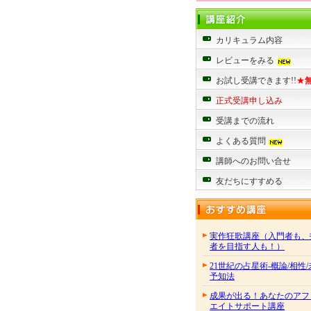
カリキュラム内容
レビューをみる
お試し受講できます!!
★
正式受講申し込み
受講までの流れ
よくある質問
講師へのお問い合せ
友だちにすすめる
実作狂歌講座（入門者も、
者を目指す人も！）
21世紀の占星術-概論/相性
予知法
成果が出る！あなたのアフ
エイトサポート講座