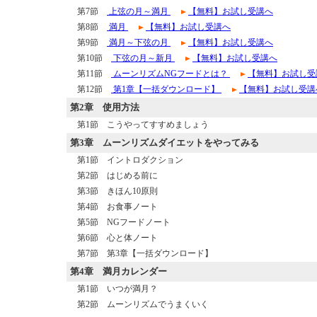
第7節
上弦の月～満月
【無料】お試し受講へ
第8節
満月
【無料】お試し受講へ
第9節
満月～下弦の月
【無料】お試し受講へ
第10節
下弦の月～新月
【無料】お試し受講へ
第11節
ムーンリズムNGフードとは？
【無料】お試し受
第12節
第1章【一括ダウンロード】
【無料】お試し受講
第2章
使用方法
第1節 こうやってすすめましょう
第3章
ムーンリズムダイエットをやってみる
第1節 イントロダクション
第2節 はじめる前に
第3節 きほん10原則
第4節 お食事ノート
第5節 NGフードノート
第6節 心と体ノート
第7節 第3章【一括ダウンロード】
第4章
満月カレンダー
第1節 いつが満月？
第2節 ムーンリズムでうまくいく