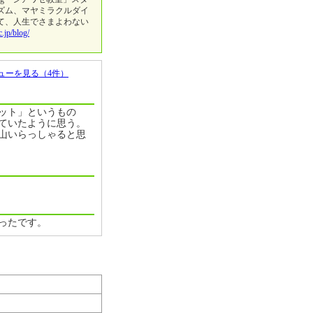
リズム、マヤミラクルダイ
て、人生でさまよわない
c.jp/blog/
ューを見る（4件）
ット」というもの
ていたように思う。
山いらっしゃると思
ったです。