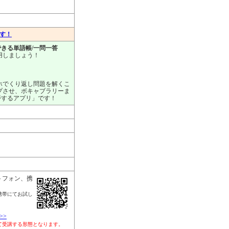
ます！
きる単語帳/一問一答
用しましょう！
ホでくり返し問題を解くこ
プさせ、ボキャブラリーま
帯するアプリ」です！
トフォン、携
携帯にてお試し
>>
して受講する形態となります。