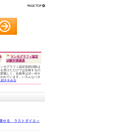
マンモグラフィ認定
試験対策講座
ンモグラフィ認定技師試験は
習を受けただけでは合格するの
変難しく、合格率は30～40％
いわれています。いろんなパタ
...続きをみる
痩せる ラストダイエッ