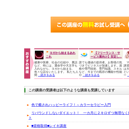
ヨガから始まるあれ
【フリーランス・サ
これ
ービス業向け】安定し...
健康や医療、社会の仕組や、裏話
誰でも価値の提供者。お客様の気
マ
など、時には、運命学や天文学も
づきでビジネスが加速します。資
講
入れながら、ヨガから始まる、
格や専門技術、専門知識、スキル
は大
色々な話をいたします。 私たち人
など、今までの既存の機能や性能
と
間
...続きをみる
や
...続きをみる
ー
この講座の受講者は以下のような講座も受講しています
色で癒されハッピーライフ！～カラーセラピー入門
リバウンドしないダイエット！ 一カ月に２キロずつ無理なく
ト
■資格取得■レイキ講座