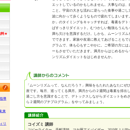
エットしているのかもしれません。大事なのは、
こと。宇宙の大きな流れに逆らった食事や過ごし
波に向かって歩くようなもので疲れてしまいます
か」のタイミングをキャッチすれば、毒素をデト
ばすっきりダイエット。むつかしい勉強もうんち
満ち欠けを意識するだけ。しかも、ムーンリズム
無料
★
でできます。家族や友達に教えてあげることもで
グラムで、体も心もすこやかに。ご希望の方には
ーもさせていただきます。満月からはじめるから
ンリズムダイエットをはじめませんか。
「ムーンリズムって、なんだろう？」興味をもたれたあなたにぜ
座です。毎月、巡ってくる満月。満月からの２週間は毒素を排出
過ごし方を意識することで、デトックスしながらダイエットをめ
指導
ら２週間のプチプログラム」をやってみましょう。
/未来
ィリ
コイズミ 講師
コピーライター、手帳講師、マヤ暦アドバイザー。2010年よりBl