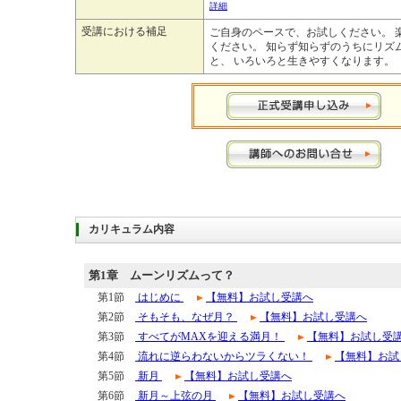
詳細
受講における補足
ご自身のペースで、お試しください。 
ください。 知らず知らずのうちにリズ
と、 いろいろと生きやすくなります。
カリキュラム内容
第1章
ムーンリズムって？
第1節
はじめに
【無料】お試し受講へ
第2節
そもそも、なぜ月？
【無料】お試し受講へ
第3節
すべてがMAXを迎える満月！
【無料】お試し受
第4節
流れに逆らわないからツラくない！
【無料】お試
第5節
新月
【無料】お試し受講へ
第6節
新月～上弦の月
【無料】お試し受講へ