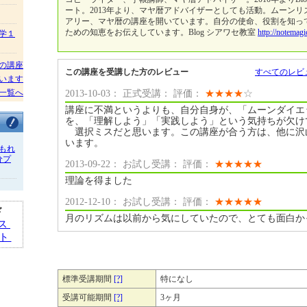
ート。2013年より、マヤ暦アドバイザーとしても活動。ムーン
アリー、マヤ暦の講座を開いています。自分の使命、役割を知っ
ための知恵をお伝えしています。Blog シアワセ教室
http://notemagi
学１
の講座
この講座を受講した方のレビュー
すべてのレビ
います
一覧へ
2013-10-03： 正式受講： 評価：
★
★
★
★
☆
講座に不満というよりも、自分自身が、「ムーンダイエ
を、「理解しよう」「実践しよう」という気持ちが欠け
選択ミスだと思います。この講座が合う方は、他に沢
います。
もれ
分プ
2013-09-22： お試し受講： 評価：
★
★
★
★
★
理論を得ました
2012-12-10： お試し受講： 評価：
★
★
★
★
★
ド
月のリズムは以前から気にしていたので、とても面白か
ス
ット
標準受講期間
[?]
特になし
受講可能期間
[?]
3ヶ月