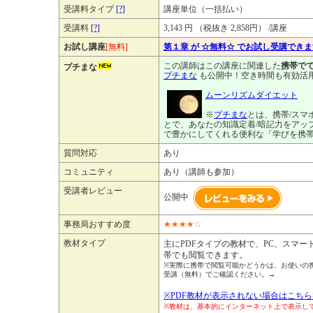
受講料タイプ
[?]
講座単位（一括払い）
受講料
[?]
3,143 円 （税抜き 2,858円） /講座
お試し講座
[無料]
第１章 が ☆無料☆ でお試し受講でき
この講師はこの講座に関連した
携帯でで
プチまな
プチまな
も公開中！空き時間も有効活
ムーンリズムダイエット
※
プチまな
とは、携帯/スマ
とで、あなたの知識定着/暗記力をアッ
で豊かにしてくれる便利な「学びを携
質問対応
あり
コミュニティ
あり（講師も参加）
受講者レビュー
公開中
事務局おすすめ度
★
★
★
★
☆
教材タイプ
主にPDFタイプの教材で、PC、スマー
帯でも閲覧できます。
※実際に携帯で閲覧可能かどうかは、お使いの
受講（無料）でご確認ください。→
※PDF教材が表示されない場合はこちら
※教材は、基本的にインターネット上で表示