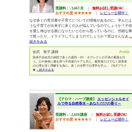
受講料：\ 3,667/月
|
無料お試し受講OK!
おすすめ度
★
★
★
★
★
|
レビュー公開中！
なぜ多くの育児書や子育てについての情報があるのに、学んだよ
うな子育てが出来ずに多くの人が悩んでいるのでしょうか？子供
を愛し伸ばせる親になりたいと心から思っているのに、些細な事
で怒ったり、イライラしてしまうのでしょうか？実はそんなあ
...
続きをみる
佐武 裕子 講師
肢体不自由児の病院で多くの虐待・DV・ネグレクトの子供の看護を行
う。心や身体に傷を持つ子供達のケアと共に、被害者だけでなく加害者
の心理を深く理解する為に、多くの分野で心理学を学ぶ。（NLPプラク
�
...続きをみる
【アロマ・ハーブ講座】
エッセンシャルオイ
ルで作る自然香水～あなただけの香り～
受講料：\ 2,619/講座
|
無料お試し受講OK!
おすすめ度
★
★
★
★
☆
|
レビュー公開中！