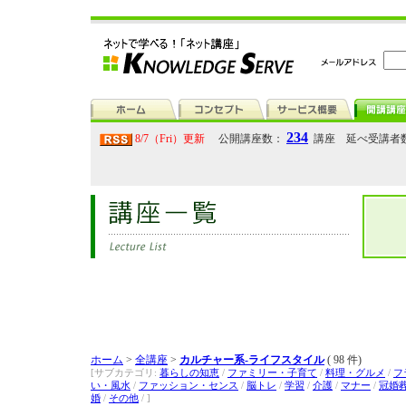
234
8/7（Fri）更新
公開講座数：
講座 延べ受講者
ホーム
>
全講座
>
カルチャー系-ライフスタイル
( 98 件)
[サブカテゴリ:
暮らしの知恵
/
ファミリー・子育て
/
料理・グルメ
/
フ
い・風水
/
ファッション・センス
/
脳トレ
/
学習
/
介護
/
マナー
/
冠婚
婚
/
その他
/ ]