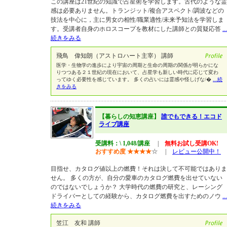
この講座は21世紀の知識で占星術を学習します。古代のような霊
感は必要ありません。トランジット/複合アスペクト/調波などの
技法を中心に，主に男女の相性/職業適性/未来予知法を学習しま
す。受講者自身のホロスコープを教材にした講師との質疑応答
...
続きをみる
飛鳥 偉知朗（アストロハート主宰） 講師
医学・生物学の進歩により宇宙の周期と生命の周期の関係が明らかにな
りつつある２１世紀の現在において、占星学も新しい時代に応じて変わ
ってゆく必要性を感じています。 多くの占いには霊感や怪しげな/�
...続
きをみる
【暮らしの知恵講座】
誰でもできる！エコド
ライブ講座
受講料：\ 1,048/講座
|
無料お試し受講OK!
おすすめ度
★
★
★
★
☆
|
レビュー公開中！
目指せ、カタログ値以上の燃費！それは決して不可能ではありま
せん。 多くの方が、自分の愛車のカタログ燃費を出せていない
のではないでしょうか？ 大学時代の燃費の研究と、レーシング
ドライバーとしての経験から、カタログ燃費を出すためのノウ
...
続きをみる
笠江 友和 講師