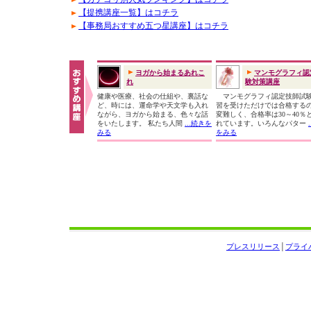
【提携講座一覧】はコチラ
【事務局おすすめ五つ星講座】はコチラ
ヨガから始まるあれこ
マンモグラフィ認
れ
験対策講座
健康や医療、社会の仕組や、裏話な
マンモグラフィ認定技師試
ど、時には、運命学や天文学も入れ
習を受けただけでは合格する
ながら、ヨガから始まる、色々な話
変難しく、合格率は30～40％
をいたします。 私たち人間
...続きを
れています。いろんなパター
みる
をみる
プレスリリース
│
プライ