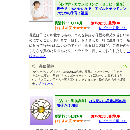
【心理学・カウンセリング・セラピー講座】
親子でしあわせになる、アダルトチルドレン
のための子育て講座
受講料：\ 3,143/月
|
無料お試し受講OK!
おすすめ度
★
★
★
★
☆
|
レビュー公開中！
母親は子どもを愛するもの。そんな神話が母親の育児を苦しいも
のにすることがあります。親も、お子さんと一緒に生まれて一緒
に育って行かれればいいのですが、真面目な方ほど、ご自身の至
らなさを責めたり悩んだり、イライラに苦しんでおられたりし
...
続きをみる
桜 美穂 講師
カウンセリングオフィスSAKURA代表。専属カウンセラー。「生き辛さ
を幸せに変え、夢を叶えるサポーター」として活動中。大阪府堺市在
住。夫と三人の子どもと五人暮らし。メンタルケア協会認定「精神対話
士
...続きをみる
【占い・風水講座】
21世紀の占星術-概論/相
性/未来予知法
受講料：\ 4,819/月
|
無料お試し受講OK!
おすすめ度
★
★
★
☆
☆
|
レビュー公開中！