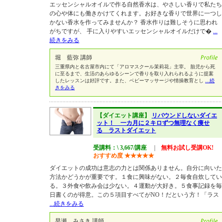
エッセンシャルオイルで作る自然香水は、やさしい香りで私たち
の心や体にも働きかけてくれます。お好きな香りで世界に一つし
かない香水を作ってみませんか？ 香水作りは難しそうに思われ
がちですが、 手に入りやすいエッセンシャルオイルだけで�
...
続きをみる
堀 藍弥 講師
三重県内と名古屋市内にて「アロマスクール茉莉花」主宰。 胎児から死
に至るまで、生活のあらゆるシーンで香りを取り入れられるように提案
したレッスンは好評です。また、ベビーマッサージや情操教育とし
...続
きをみる
【ダイエット講座】
リバウンドしないダイエ
ット！ 一カ月に２キロずつ無理なく痩せ
る ラストダイエット
受講料：\ 3,667/講座
|
無料お試し受講OK!
おすすめ度
★
★
★
★
★
ダイエットの成功は意志の力とは関係ありません。自分に向いた
方法かどうかが重要です。１食に興味がない。２毎食自炊してい
る。３外食や飲み会は少ない。４運動が大好き。５食事記録を毎
日書くのが得意。この５項目すべてがNO！だという方！「ラス
...続きをみる
早瀬 みさき 講師