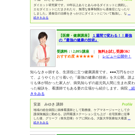
ダイエット研究家です。10年以上ありとあらゆるダイエットに挑戦し、
エセダイエットにだまされたり、無理な食事制限から過食症になったり
しました。過食症の治療をきっかけにダイエットについて勉強し、な
...
続きをみる
【医療・健康講座】
１週間で変わる！！最強
の『最強の健康の技術』
受講料：\ 2,095/講座
|
無料お試し受講OK!
おすすめ度
★
★
★
★
★
|
レビュー公開中！
知らなきゃ損する、生涯役に立つ健康講座です。●●●万円をかけ
て、ようやくたどり着いた『最強の健康の技術』を大公開。誰よ
りも体が弱かった家人が、病気知らずの超元気人間に生まれ変わ
った秘訣を、看護師でもある妻の立場から紹介します。病院
...続
きをみる
安楽 みゆき 講師
地域の総合病院に病棟看護師として勤務後、ケアマネージャーとして介
護保険施設に勤める。訪問看護ステーション立ち上げ・在宅医療に従事
した後、グリーフ（喪失悲嘆）ケアに関わる。大阪大学医療短大看護
...
続きをみる