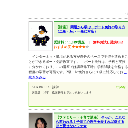
（
【講座】
問題から学ぶ ボート免許の取り方
（二級・Jet・一級に対応）
受講料：\ 1,019/講座
|
無料お試し受講OK!
おすすめ度
★
★
★
★
☆
インターネット環境がある方が自分のペースで学習を進めるこ
とができるボート免許教室です。 ボート免許は、学科と実技
に分かれており、この講座では講座修了時に学科試験を合格する
程度の学習が可能です。2級・Jet免許さらに１級に対応してお
...
続きをみる
SEA BREEZE 講師
講師歴 10年 免許取得までおつきあいします
【ファミリー・子育て講座】
そっか、これな
ら変われる！子育て心理学★愛すれば愛する
ほど愛せないワケ★