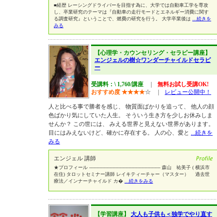
■経歴 レーシングドライバーを目指す為に、大学では自動車工学を専攻
し、卒業研究のテーマは『自動車の走行モードとエネルギー消費に関す
る調査研究』ということで、燃費の研究を行う。 大学卒業後は
...続きを
みる
【心理学・カウンセリング・セラピー講座】
エンジェルの樹☆ワンダーチャイルドセラピ
ー
受講料：\ 1,760/講座
|
無料お試し受講OK!
おすすめ度
★
★
★
★
☆
|
レビュー公開中！
人と比べる事で勝者を感じ、 物質面ばかりを追って、 他人の顔
色ばかり気にしていた人生。 そういう生き方を少しお休みしま
せんか？ この世には、 みえる世界と見えない世界があります。
目にはみえないけど、確かに存在する。 人の心、愛と
...続きを
みる
エンジェル 講師
★プロフィール ------------------------------------------------- 森山 祐美子 ( 横浜市
在住) タロットセミナー講師 レイキティーチャー（マスター） 過去世
療法／インナーチャイルド カ�
...続きをみる
【学習講座】
大人も子供も＜独学でやり直す