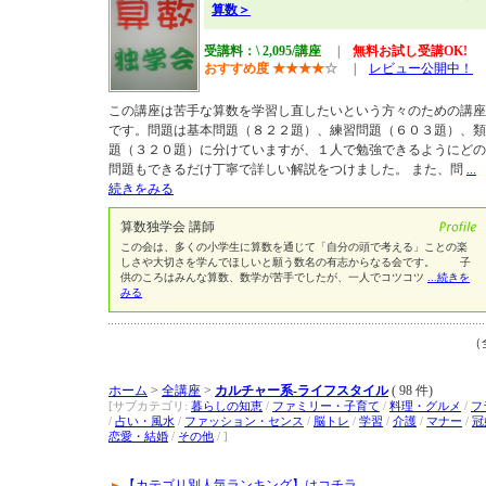
算数＞
受講料：\ 2,095/講座
|
無料お試し受講OK!
おすすめ度
★
★
★
★
☆
|
レビュー公開中！
この講座は苦手な算数を学習し直したいという方々のための講座
です。問題は基本問題（８２２題）、練習問題（６０３題）、類
題（３２０題）に分けていますが、１人で勉強できるようにどの
問題もできるだけ丁寧で詳しい解説をつけました。 また、問
...
続きをみる
算数独学会 講師
この会は、多くの小学生に算数を通じて「自分の頭で考える」ことの楽
しさや大切さを学んでほしいと願う数名の有志からなる会です。 子
供のころはみんな算数、数学が苦手でしたが、一人でコツコツ
...続きを
みる
（
ホーム
>
全講座
>
カルチャー系-ライフスタイル
( 98 件)
[サブカテゴリ:
暮らしの知恵
/
ファミリー・子育て
/
料理・グルメ
/
フ
/
占い・風水
/
ファッション・センス
/
脳トレ
/
学習
/
介護
/
マナー
/
冠
恋愛・結婚
/
その他
/ ]
【カテゴリ別人気ランキング】はコチラ