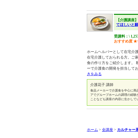
【介護講座
てほしいと
受講料：\ 1,2
おすすめ度
★
ホームヘルパーとして在宅介
在宅介護しておられる方。ご
食の作り方をご紹介します。 
ーで介護食の開発を担当してお
きをみる
介護花子 講師
食品メーカーで介護食を中心に商
アでグループホームの調理の経験
ことなども講座の内容に生かして
ホーム
>
全講座
>
カルチャー