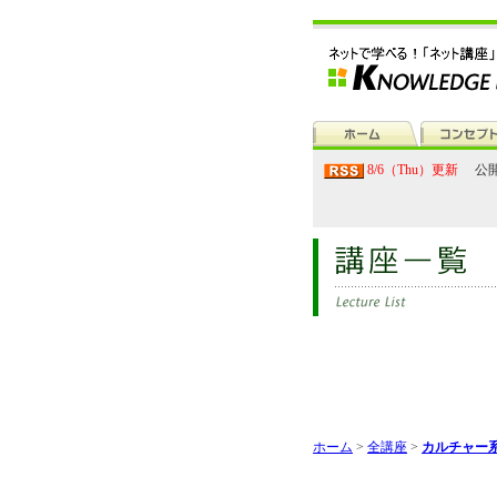
8/6（Thu）更新
公開
ホーム
>
全講座
>
カルチャー