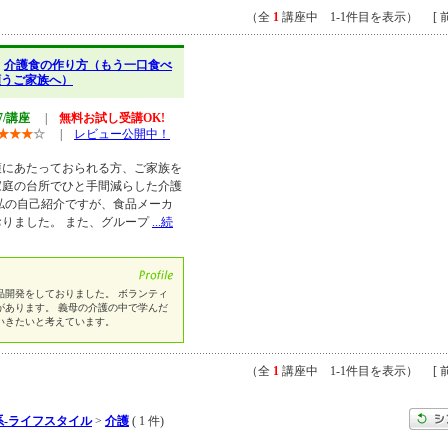
（全
1
講座中 1-1件目を表示） [ 前
】
介護食の作り方（もう一口食べ
願うご家族へ）
57/講座
|
無料お試し受講OK!
★
★
★
☆
|
レビュー公開中！
護にあたっておられる方、ご家族を
家庭の台所でひと手間減らした介護
私の自己紹介ですが、食品メーカ
りました。 また、グループ
...続
品開発をしておりました。 ボランティ
があります。 義母の介護の中で学んだ
いきたいと考えています。
（全
1
講座中 1-1件目を表示） [ 前
系-ライフスタイル
>
介護
( 1 件)