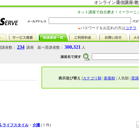
オンライン通信講座/教
ネット講座で自分磨き！イーラーニ
パスワードをお忘れの方は
コチラ
234
300,321
講座数：
講座 延べ受講者数：
人
表示並び替え
[
カテゴリ順
|
新着順
| 人気順 |
受講
系-ライフスタイル
>
介護
( 1 件)