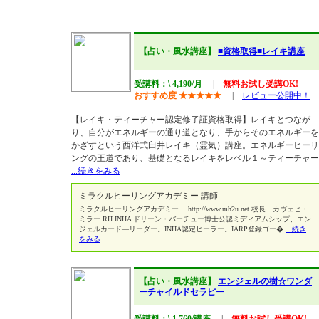
【占い・風水講座】
■資格取得■レイキ講座
受講料：\ 4,190/月
|
無料お試し受講OK!
おすすめ度
★
★
★
★
★
|
レビュー公開中！
【レイキ・ティーチャー認定修了証資格取得】レイキとつなが
り、自分がエネルギーの通り道となり、手からそのエネルギーを
かざすという西洋式臼井レイキ（霊気）講座。エネルギーヒーリ
ングの王道であり、基礎となるレイキをレベル１～ティーチャー
...続きをみる
ミラクルヒーリングアカデミー 講師
ミラクルヒーリングアカデミー http://www.mh2u.net 校長 カヴェヒ・
ミラー RH.INHA ドリーン・バーチュー博士公認ミディアムシップ、エン
ジェルカード―リーダー。INHA認定ヒーラー。IARP登録ゴー�
...続き
をみる
【占い・風水講座】
エンジェルの樹☆ワンダ
ーチャイルドセラピー