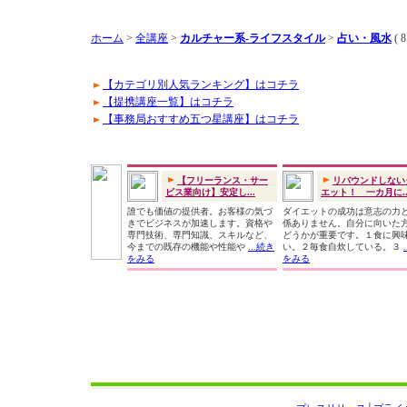
ホーム
>
全講座
>
カルチャー系-ライフスタイル
>
占い・風水
( 
【カテゴリ別人気ランキング】はコチラ
【提携講座一覧】はコチラ
【事務局おすすめ五つ星講座】はコチラ
【フリーランス・サー
リバウンドしない
ビス業向け】安定し...
エット！ 一カ月に..
誰でも価値の提供者。お客様の気づ
ダイエットの成功は意志の力
きでビジネスが加速します。資格や
係ありません。自分に向いた
専門技術、専門知識、スキルなど、
どうかが重要です。１食に興
今までの既存の機能や性能や
...続き
い。２毎食自炊している。３
をみる
をみる