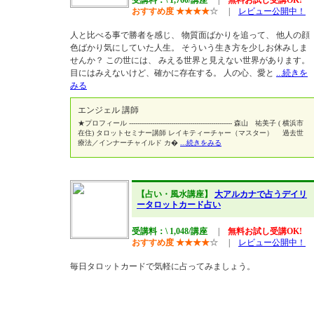
受講料：\ 1,760/講座
|
無料お試し受講OK!
おすすめ度
★
★
★
★
☆
|
レビュー公開中！
人と比べる事で勝者を感じ、 物質面ばかりを追って、 他人の顔
色ばかり気にしていた人生。 そういう生き方を少しお休みしま
せんか？ この世には、 みえる世界と見えない世界があります。
目にはみえないけど、確かに存在する。 人の心、愛と
...続きを
みる
エンジェル 講師
★プロフィール ------------------------------------------------- 森山 祐美子 ( 横浜市
在住) タロットセミナー講師 レイキティーチャー（マスター） 過去世
療法／インナーチャイルド カ�
...続きをみる
【占い・風水講座】
大アルカナで占うデイリ
ータロットカード占い
受講料：\ 1,048/講座
|
無料お試し受講OK!
おすすめ度
★
★
★
★
☆
|
レビュー公開中！
毎日タロットカードで気軽に占ってみましょう。