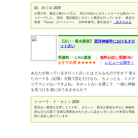
縞 めぐみ 講師
占歴27年。鑑定人数のべ1万人。 幼少の頃からタロットカードは私のパー
トナーでした。 現在、電話鑑定とタロット教室を行っています。 過去の
執筆 『Nursery（ナースリー） 2009年春号』株式会社ベ
...続きをみる
【占い・風水講座】
西洋神秘学におけるタロ
ット占い
受講料：\ 3,361/講座
|
無料お試し受講OK!
おすすめ度
★
★
★
★
★
|
レビュー公開中！
あなたが知っているタロット占いとは どんなものですか？ 覚え
たカードを（記憶）主観で読むだけなら。 ちょっとも、ミステ
リアスじゃないですよね。 タロット占いを通じて、一緒に神秘
を見つける 旅に出てみませんか？
トゥーラ・ド・カミン 講師
西洋占い教室を主宰して２０年。 タロット・西洋占星術を中心に 神秘学
的な立ち位置で 安易な商業化された占いに染まらずに 占いの本質を実践
的に追及し続けています。