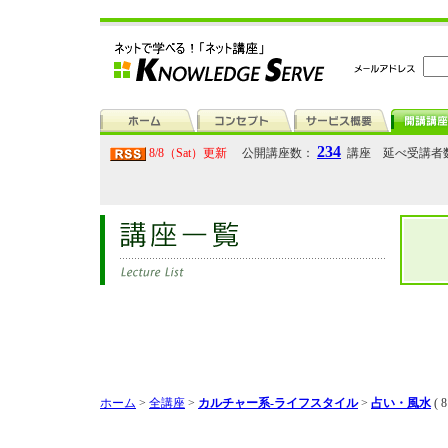
234
8/8（Sat）更新
公開講座数：
講座 延べ受講者
ホーム
>
全講座
>
カルチャー系-ライフスタイル
>
占い・風水
( 