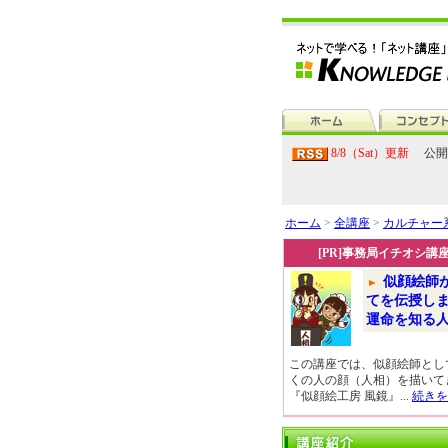
8/8（Sat）更新
公開
ホーム
>
全講座
>
カルチャー
[PR]事務局イチオシ講
似顔絵師
てを伝授し
運命を知る
この講座では、似顔絵師とし
くの人の顔（人相）を描いて
『似顔絵工房 風鏡』...
続きを