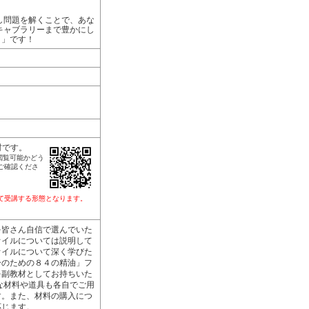
し問題を解くことで、あな
キャブラリーまで豊かにし
リ」です！
材です。
閲覧可能かどう
ご確認くださ
して受講する形態となります。
皆さん自信で選んでいた
オイルについては説明して
オイルについて深く学びた
ーのための８４の精油」フ
を副教材としてお持ちいた
な材料や道具も各自でご用
す。また、材料の購入につ
応じます。