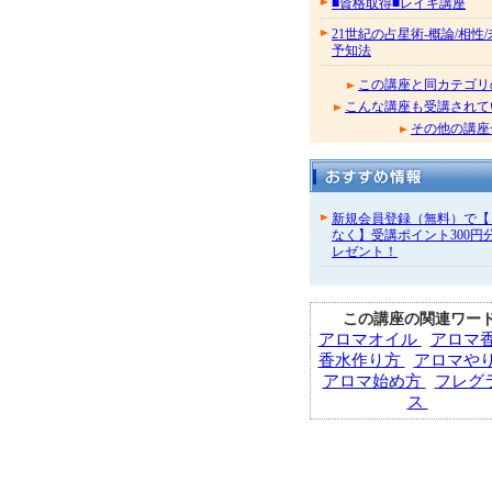
■資格取得■レイキ講座
21世紀の占星術-概論/相性
予知法
この講座と同カテゴリ
こんな講座も受講されて
その他の講座
新規会員登録（無料）で【
なく】受講ポイント300円
レゼント！
この講座の関連ワー
アロマオイル
アロマ
香水作り方
アロマや
アロマ始め方
フレグ
ス