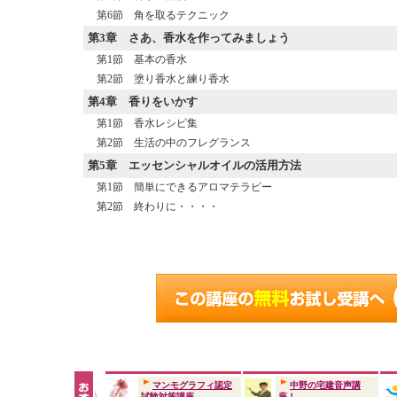
第6節 角を取るテクニック
第3章
さあ、香水を作ってみましょう
第1節 基本の香水
第2節 塗り香水と練り香水
第4章
香りをいかす
第1節 香水レシピ集
第2節 生活の中のフレグランス
第5章
エッセンシャルオイルの活用方法
第1節 簡単にできるアロマテラピー
第2節 終わりに・・・・
マンモグラフィ認定
中野の宅建音声講
試験対策講座
座！