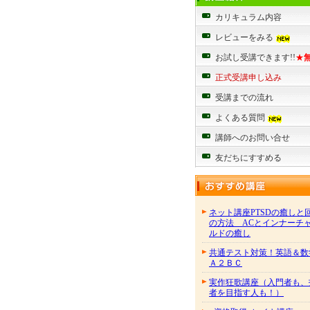
カリキュラム内容
レビューをみる
お試し受講できます!!
★
正式受講申し込み
受講までの流れ
よくある質問
講師へのお問い合せ
友だちにすすめる
ネット講座PTSDの癒しと
の方法 ACとインナーチ
ルドの癒し
共通テスト対策！英語＆数
Ａ２ＢＣ
実作狂歌講座（入門者も、
者を目指す人も！）