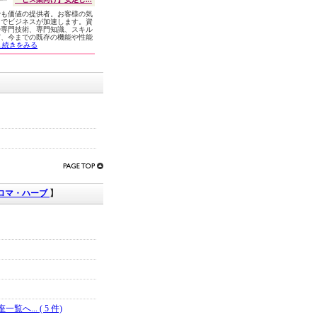
でも価値の提供者。お客様の気
きでビジネスが加速します。資
や専門技術、専門知識、スキル
ど、今までの既存の機能や性能
...続きをみる
ロマ・ハーブ
】
... ( 5 件)