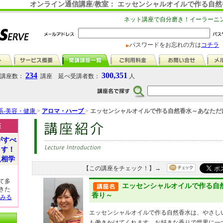
オンライン通信講座/教室： エッセンシャルオイルで作る自
ネット講座で自分磨き！イーラーニ
パスワードをお忘れの方は
コチラ
234
300,351
講座数：
講座 延べ受講者数：
人
系-美容・健康
>
アロマ・ハーブ
>
エッセンシャルオイルで作る自然香水～あなただ
座
がすべ
ます！
人相学
【この講座をチェック！】→
て多
エッセンシャルオイルで作る自
きた
香り～
みる
エッセンシャルオイルで作る自然香水は、やさし
も働きかけてくれます。お好きな香りで世界に一