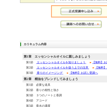
カリキュラム内容
第1章
エッセンシャルオイルに親しみましょう
第1節
エッセンシャルオイルを知りましょう
【無料】お
第2節
エッセンシャルオイルを扱う上での注意
【無料】
第3節
香りのイメージング
【無料】お試し受講へ
第2章
精油をブレンドしてみましょう
第1節 必要な道具
第2節 香りの相性と強さ
第3節 ３つのノートと香調
第4節 アコード
第5節 香水の濃度