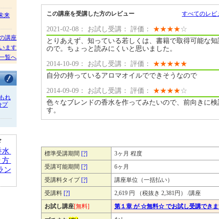
この講座を受講した方のレビュー
すべてのレビ
/未来
2021-02-08： お試し受講： 評価：
★
★
★
★
☆
の講座
とりあえず、知っている若しくは、書籍で取得可能な知
います
ので。ちょっと読みにくいと思いました。
一覧へ
2014-10-09： お試し受講： 評価：
★
★
★
★
★
自分の持っているアロマオイルでできそうなので
2014-09-09： お試し受講： 評価：
★
★
★
★
☆
もれ
色々なブレンドの香水を作ってみたいので、前向きに検
分プ
す。
ド
香水
標準受講期間
[?]
3ヶ月 程度
り方
受講可能期間
[?]
6ヶ月
ラン
受講料タイプ
[?]
講座単位（一括払い）
受講料
[?]
2,619 円 （税抜き 2,381円） /講座
お試し講座
[無料]
第１章 が ☆無料☆ でお試し受講でき