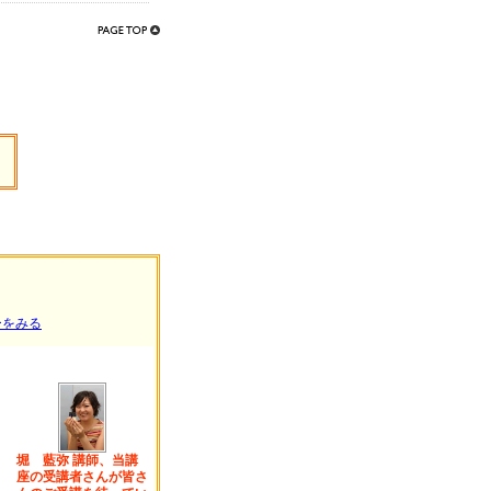
】
ーをみる
堀 藍弥 講師、当講
座の受講者さんが皆さ