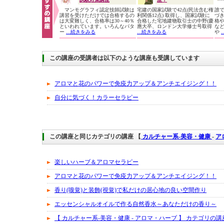
マンモグラフィ認定技師試験は
宅建の国家試験で42点(民法含む権
誰
講習を受けただけでは合格するの
利関係12点) 取得し、国家試験に
づ
は大変難しく、合格率は30～40％
合格した宅地建物取引士の中野(慶
格
といわれています。いろんなパタ
應大卒、ロンドン大学修士号取得
な
ー
...続きをみる
...続きをみる
や
この講座の受講者は以下のような講座も受講しています
アロマと花のパワーで免疫力アップ＆アンチエイジング！！
自分に気づく！カラーセラピー
この講座と同じカテゴリの講座 【
カルチャー系-美容・健康
-
ア
楽しいハーブ＆アロマセラピー
アロマと花のパワーで免疫力アップ＆アンチエイジング！！
香り(嗅覚)と装飾(視覚)で私だけの居心地の良い空間作り
エッセンシャルオイルで作る自然香水～あなただけの香り～
【 カルチャー系-美容・健康 - アロマ・ハーブ 】 カテゴリの講座一覧へ