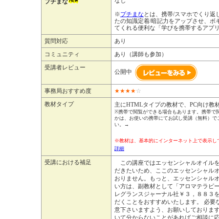
なし
プチまな
※
プチまな
とは、携帯/スマホでくり返
たの知識定着/暗記力をアップさせ、ボ
てくれる便利な「学びを携帯するアプ
質問対応
あり
コミュニティ
あり（講師も参加）
受講者レビュー
公開中
事務局おすすめ度
★
★
★
★
☆
教材タイプ
主にHTMLタイプの教材で、PC向け教
※携帯で閲覧ができる場合もあります。携帯で
かは、お使いの携帯にてお試し受講（無料）で
い。→
※教材は、基本的にインターネット上で表示
詳細
受講における補足
この講座ではエッセンシャルオイルを
だきたいため、ここのエッセンシャル
おりません。もっと、エッセンシャル
い方は、副教材として「アロマテラピ
レグランスジャーナル社￥３，８８３
だくことをおすすめいたします。 必要
意下さいますよう、お願いしておりま
いて分からないことがあればご相談に