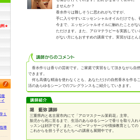
ませんか？
香水作りは難しそうに思われがちですが、
手に入りやすいエッセンシャルオイルだけでも、
今まで、エッセンシャルオイルに触れたことがな
無料
★
ただけます。また、アロマテラピーを実践してい
がない方にもおすすめの講座です。実習がほとん
香水作りは香りの芸術です。ご家庭で実習をして頂きながら自然
できます。
何も高価な精油を使わなくとも、あなただけの自然香水を作るこ
活のあらゆるシーンでのフレグランスもご紹介していきます。
回復
ャイ
堀 藍弥 講師
学１
三重県内と名古屋市内にて「アロマスクール茉莉花」主宰。
胎児から死に至るまで、生活のあらゆるシーンで香りを取り入れ
ッスンは好評です。また、ベビーマッサージや情操教育としての
指導
これからを担う子どもたちへの講座も展開中です。