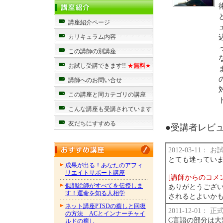
講座紹介ページ
カリキュラム内容
この講師の別講座
お試し受講できます!!
★
無料
★
講師へのお問い合せ
この講座と同カテゴリの講座
こんな講座も受講されています
友だちにすすめる
●受講者レビュー
2012-03-11：
とても迷ってい
成果が出る！あなたのアフィ
リエイトサポート講座
[講師からのコメ
似顔絵師がすべてを伝授しま
ありがとうござい
す！運命を知る人相学
されるとよいか
ネット講座PTSDの癒しと回復
2011-12-01：
の方法 ACとインナーチャイ
C言語の部分は
ルドの癒し