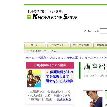
こんにちは、ゲストさん
ホーム
>
全講座
>
プロフェッショナル系-インターネット・パ
[PR]事務局イチオシ講座
似顔絵師がすべ
てを伝授します！
運命を知る人相学
この講座では、似顔絵師として多
くの人の顔（人相）を描いてきた
『似顔絵工房 風鏡』...
続きをみる