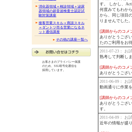
す。 しかし、Ac
消化器領域＋検診領域＋泌尿
何度みてもわから
器領域の超音波検査士認定試
から、同じ項目の
験対策講座
りませんでした
接客営業スキル＋商談スキル
＝ダントツ売る営業になるネ
[講師からのコメ
ット通信講座
ありがとうござい
その他の講座一覧へ
たのご利用をお待
2011-07-23：
熟考して判断し
お客さまのプライバシー保護
のため、SSL暗号化通信を
[講師からのコメ
採用しています。
ありがとうござい
2011-06-09：
動画通りに作業
[講師からのコメ
ありがとうござ
す。
2011-04-09：
近年の情報が盛