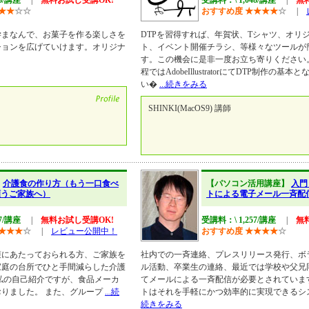
48/講座
|
無料お試し受講OK!
受講料：\ 1,048/講座
|
無
★
★
☆
☆
おすすめ度
★
★
★
★
☆
|
学まなんで、お菓子を作る楽しさを
DTPを習得すれば、年賀状、Tシャツ、オリ
ションを広げていけます。オリジナ
ト、イベント開催チラシ、等様々なツールが
す。この機会に是非一度お立ち寄りください
程ではAdobeIllustratorにてDTP制作の
い�
...続きをみる
SHINKI(MacOS9) 講師
】
介護食の作り方（もう一口食べ
【パソコン活用講座】
入門
願うご家族へ）
トによる電子メール一斉配
57/講座
|
無料お試し受講OK!
受講料：\ 1,257/講座
|
無
★
★
★
☆
|
レビュー公開中！
おすすめ度
★
★
★
★
☆
護にあたっておられる方、ご家族を
社内での一斉連絡、プレスリリース発行、ボ
家庭の台所でひと手間減らした介護
ル活動、卒業生の連絡、最近では学校や父兄
私の自己紹介ですが、食品メーカ
てメールによる一斉配信が必要とされていま
りました。 また、グループ
...続
トはそれを手軽にかつ効率的に実現できるシ
続きをみる