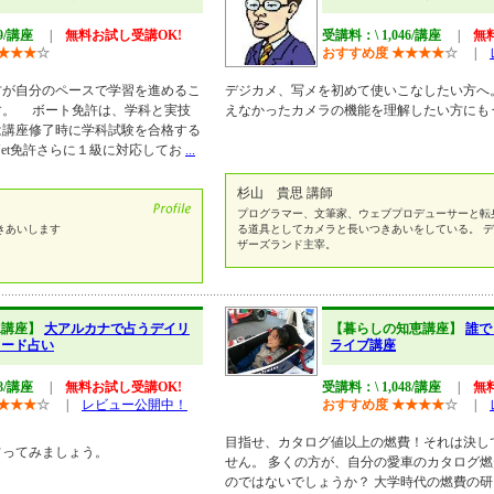
19/講座
|
無料お試し受講OK!
受講料：\ 1,046/講座
|
無
★
★
★
☆
おすすめ度
★
★
★
★
☆
|
が自分のペースで学習を進めるこ
デジカメ、写メを初めて使いこなしたい方へ
す。 ボート免許は、学科と実技
えなかったカメラの機能を理解したい方にも
は講座修了時に学科試験を合格する
Jet免許さらに１級に対応してお
...
杉山 貴思 講師
プログラマー、文筆家、ウェブプロデューサーと転
きあいします
る道具としてカメラと長いつきあいをしている。 
ザーズランド主宰。
水講座】
大アルカナで占うデイリ
【暮らしの知恵講座】
誰で
カード占い
ライブ講座
48/講座
|
無料お試し受講OK!
受講料：\ 1,048/講座
|
無
★
★
★
☆
|
レビュー公開中！
おすすめ度
★
★
★
★
☆
|
目指せ、カタログ値以上の燃費！それは決し
占ってみましょう。
せん。 多くの方が、自分の愛車のカタログ
のではないでしょうか？ 大学時代の燃費の