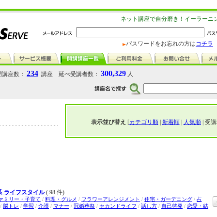
ネット講座で自分磨き！イーラーニ
パスワードをお忘れの方は
コチラ
234
300,329
講座数：
講座 延べ受講者数：
人
表示並び替え
[
カテゴリ順
|
新着順
|
人気順
| 受講
系-ライフスタイル
( 98 件)
ァミリー・子育て
/
料理・グルメ
/
フラワーアレンジメント
/
住宅・ガーデニング
/
占
/
脳トレ
/
学習
/
介護
/
マナー
/
冠婚葬祭
/
セカンドライフ
/
話し方
/
自己啓発
/
恋愛・結