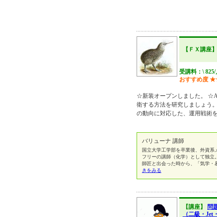
【ＦＸ講座
受講料：\ 825
おすすめ度
★
☆新装オープンしました。 ☆
衛する方法を研究しましょう。
の動向に対応した、運用戦術
バリューナ 講師
国立大学工学部を卒業後、外資系
フリーの講師（化学）として独立。
師匠と出会った時から、「気学・
きをみる
【講座】
問
（二級・Je