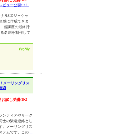
料お試し受講OK!
レビュー公開中！
ジナルCDジャケッ
簡単に作成できま
。 当講座の最終行
基本となる名刺を制作して
！メーリングリス
信術
料お試し受講OK!
ランティアやサーク
同士の緊急連絡とし
す。メーリングリス
ステムです。この
...