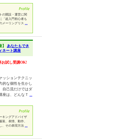
トの開設・運営に関
に「超入門初心者も
のメーリングリス
...
座】
あなたもでき
ィネート講座
料お試し受講OK!
ァッションテクニッ
力的な個性を生かし
、自己流だけではダ
講座は、どんなＴ
...
ーキングアドバイザ
服装、表情、動作、
し、その表現方法
...