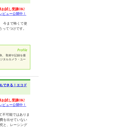
料お試し受講OK!
レビュー公開中！
。 今まで怖くて使
うってつけです。
身。 取材や記録を撮
デジタルカメラ・ユー
もできる！エコド
料お試し受講OK!
レビュー公開中！
て不可能ではありま
燃費を出せていない
研究と、レーシング