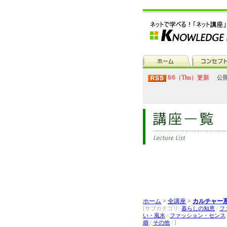
8/6（Thu）更新
公開
ホーム
>
全講座
>
カルチャー
[サブカテゴリ:
暮らしの知恵
/
フ
い・風水
/
ファッション・センス
婚
/
その他
/ ]