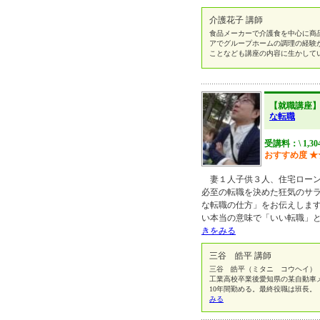
介護花子 講師
食品メーカーで介護食を中心に商
アでグループホームの調理の経験
ことなども講座の内容に生かして
【就職講座
な転職
受講料：\ 1,3
おすすめ度
★
妻１人子供３人、住宅ローン
必至の転職を決めた狂気のサ
な転職の仕方」をお伝えしま
い本当の意味で「いい転職」
きをみる
三谷 皓平 講師
三谷 皓平（ミタニ コウヘイ） 長
工業高校卒業後愛知県の某自動車
10年間勤める。最終役職は班長
みる