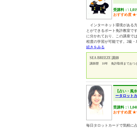
受講料：\ 1,0
おすすめ度
★
インターネット環境がある方
とができるボート免許教室で
に分かれており、この講座で
程度の学習が可能です。2級・
続きをみる
SEA BREEZE 講師
講師歴 10年 免許取得までおつ
【占い・風
ータロット
受講料：\ 1,0
おすすめ度
★
毎日タロットカードで気軽に