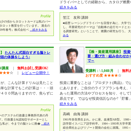
ドライバーとしての経験から、カタログ燃費
続きをみる
笠江 友和 講師
 幼少の頃からタロットカードは私のパー
■経歴 レーシングドライバーを目指す為に、大学で
タロット教室を行っています。 過去の
し、卒業研究のテーマは『自動車の走行モードとエ
2009年春号』株式会社ベ
...続きをみる
る調査研究』ということで、燃費の研究を行う。 
みる
【株・資産運用講座】
投資
座】
たんたん式面白すぎる脳トレ
要・選び方・組み合わせか
頭の体操をしよう♪
で～
48/講座
|
無料お試し受講OK!
受講料：\ 1,048/月
|
無料
★
★
★
☆
|
レビュー公開中！
おすすめ度
★
★
★
★
☆
すが、こんな計算ドリルは見たこと
投資に重要なことは「プロダクト(商品)」で
簡単な計算でもこの計算は・・・頭
にあります。ご自分のライフプランを考え、
で４００問ありますので、焦らずに
あった運用の方法やプロセスを知り、そして
原点です。 ではなぜ投資信託なのか?「貯蓄
続きをみる
高嶋 由海 講師
ーのアステル行政書士事務所代表の丹
す。行政書士&認知症サポーターとし
1961年奈良県生まれ。かに座。血液型AB型。 1980
な私が、今までの脳トレに飽�
...続き
語学部イスパニア語学科卒。 1984～1995年大学
総合商社およびリゾート開発の会社に就職。 1995～2