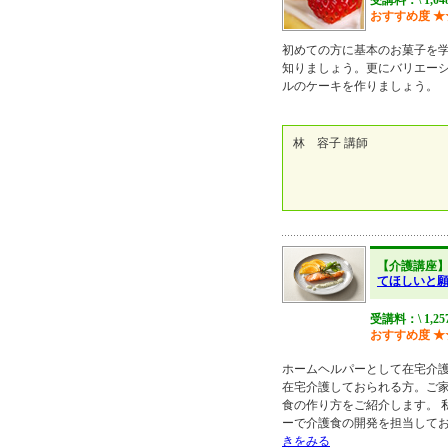
受講料：\ 1,0
おすすめ度
★
初めての方に基本のお菓子を
知りましょう。更にバリエー
ルのケーキを作りましょう。
林 容子 講師
【介護講座
てほしいと
受講料：\ 1,2
おすすめ度
★
ホームヘルパーとして在宅介
在宅介護しておられる方。ご
食の作り方をご紹介します。 
ーで介護食の開発を担当してお
きをみる