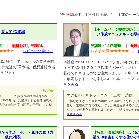
（全
98
講座中 1-20件目を表示） [ 前のページ
【ホームページ制作講座】
】
賢人的FX道場
ージ作成マニュアル～初級
/月
|
無料お試し受講OK!
受講料：\ 837/講座
|
無料
★
★
★
☆
|
レビュー公開中！
おすすめ度
★
★
★
★
★
|
AIに対抗して、私たちの資産を防
本講座はEXCEL２００３バージョン向けに
 ☆最近のFX市場、仮想通貨市場
従ってEXCEL２００７以降のバージョンを
を学びます。
奨めできませんのでご注意下さい。 ７月よ
に改定しますのでお楽しみに！ 本マニュアルは
きをみる
エクセルＨＰドットコム ： 三村 講師
メーカー、外資系金融機関等を経て、
 2003年頃、九星気学を心得る競馬の
出歩けなくなった高齢の両親への親孝行になればと
易学は自然科学（理系の学問）」
...続
作り「京都の季節の便り」ですが毎週更新するのが
ソフトで効率化を目指しましたが・・辿り着いたのは
続きをみる
題から学ぶ ボート免許の取り方
【写真・映像講座】
はじめ
t・一級に対応）
活を10倍楽しくする使いか