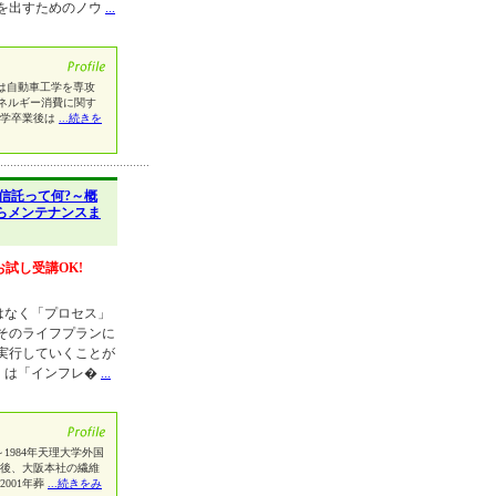
を出すためのノウ
...
は自動車工学を専攻
ネルギー消費に関す
大学卒業後は
...続きを
信託って何?～概
らメンテナンスま
お試し受講OK!
はなく「プロセス」
そのライフプランに
実行していくことが
」は「インフレ�
...
～1984年天理大学外国
卒業後、大阪本社の繊維
001年葬
...続きをみ