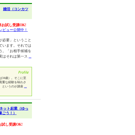
】
婚活（コンカツ
料お試し受講OK!
レビュー公開中！
が必要」ということ
ています。それでは
う。「お相手候補を
実はそれは第一ス
...
は34歳）。そこに至
貴重な経験を味わさ
、というのが講座
...
ネット起業（ゆっ
稼ごう！）
お試し受講OK!