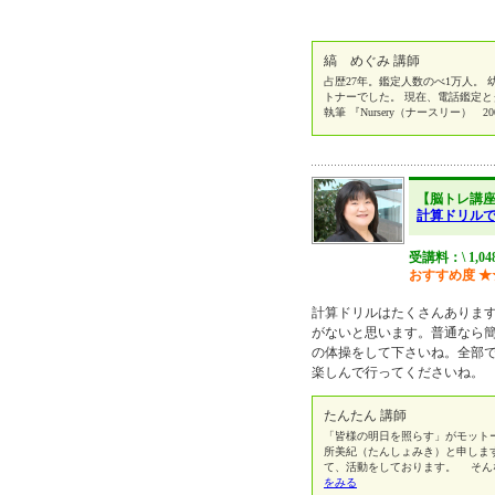
縞 めぐみ 講師
占歴27年。鑑定人数のべ1万人。
トナーでした。 現在、電話鑑定と
執筆 『Nursery（ナースリー） 
【脳トレ講
計算ドリルで
受講料：\ 1,0
おすすめ度
★
計算ドリルはたくさんありま
がないと思います。普通なら
の体操をして下さいね。全部
楽しんで行ってくださいね。
たんたん 講師
「皆様の明日を照らす」がモット
所美紀（たんしょみき）と申しま
て、活動をしております。 そん
をみる