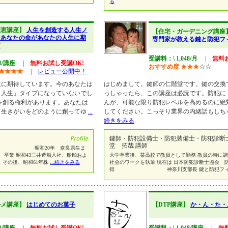
る
知恵講座】
人生を創造する人生ノ
【住宅・ガーデニング講座
ーあなたの命があなたの人生に期
専門家が教える鍵と防犯フ
す
受講料：\ 1,048/月
|
無料
48/講座
|
無料お試し受講OK!
おすすめ度
★
★
★
☆
☆
★
★
★
★
|
レビュー公開中！
生に期待しています。今のあなたは
はじめまして。鍵師の仁階堂です。鍵の交換
ロ人生」タイプになっていないでし
っしゃったら、この講座は必読です。防犯に
を創る権利があります。あなたは
んが、可能な限り防犯レベルを高めるのに絶
、生きがいをどのように創ってゆ
...
してください。こっそり業界の内緒話もしち
続きをみる
鍵師・防犯設備士・防犯装備士・防犯診断
堂 拓哉 講師
所 昭和20年 奈良県生ま
 卒業 昭和43三井造船入社、船舶およ
大学卒業後、某高校で教員として勤務 教員の時に
。その後、昭和61年株
...続きをみる
社会のワークを執筆 現在は 日本防犯診断士協会 
得 神奈川支部長 鍵と防犯フ
ルメ講座】
はじめてのお菓子
【DTP講座】
か・ん・た・