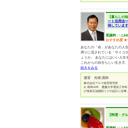
【暮らしの
ート活用法
待していま
受講料：\ 1,0
おすすめ度
★
あなたの「命」があなたの人
周りに流されている「サイコ
ょうか。 あなたにはいい人生
これからの自分らしい生き方
続きをみる
蓮室 光雄 講師
株式会社アルマ経営研究
れ 昭和43年 愛媛大学電気工学科
び海底石油掘削リグの設計に従事
【料理・グ