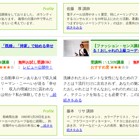
佐藤 厚 講師
品開発をしておりました。 ボランティ
電子メール活用やネット運営、特にメーリングリス
があります。 義母の介護の中で学んだ
するコンサルタントを10年以上にわたり活動。著書
いきたいと考えています。
つまずかないメーリングリスト」のほか、企業向け
続きをみる
】
「既婚」「持家」で始める幸せ
【ファッション・センス講
る！おしゃれの上級コーデ
04/講座
|
無料お試し受講OK!
受講料：\ 1,519/講座
|
無
★
★
★
☆
|
レビュー公開中！
おすすめ度
★
★
★
☆
☆
と自動車ローンありありで収入減
洗練されたエレガントな女性になるためのフ
ラリーマン・こーへいが送る「幸せ
クとは？流行だけに左右されず、あなたの魅
す！ 収入の増減だけに囚われな
たおしゃれとは？そんなおしゃれのためには
とは何か？私が体験してきたリ
...続
メ。テクニックを知ることも必要です。この
続きをみる
藤本 リサ 講師
崎県出身 1985年1月29日生まれ
イメージコンサルタント、カラーアナリスト、ウォ
メーカーのグループ会社に就職し、約
ー、フラワーコーディネーター。ＴＰＯに合わせた
。 在職中から自分の本当に�
...続きを
歩き方、マナーなど一人一人の長所、魅力を引き出
続きをみる