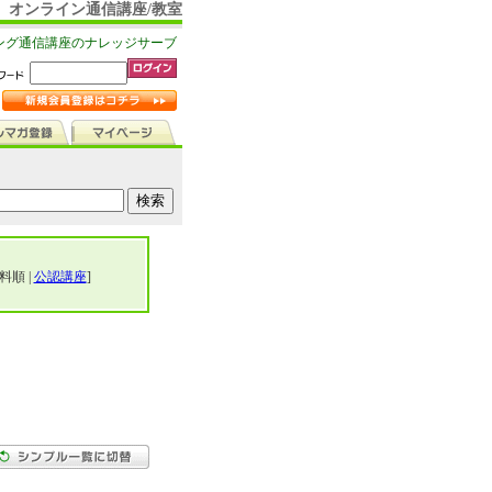
オンライン通信講座/教室
ング通信講座のナレッジサーブ
料順 |
公認講座
]