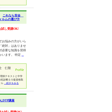
】
これなら安全
ィルムの選び方
お試し受講OK!
でお悩みの方がいら
「絶対」はありませ
対必要な知識を習得
ゃいます。 特定
...
士 仁階
調理師テキストと中学
防犯診断士Ｓ級資格取
ィル
...続きをみる
んDTP講座