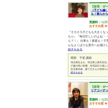
【住宅・ガ
（子ども編
も！散らか
受講料：\ 1,5
おすすめ度
★
『そろそろ子どもも大きくな
ちゃ』『毎日忙しいのよね・
ら？！』 仕事も！家庭も！子
んなよくばりな貴方へお届け
続きをみる
岡部 千里 講師
埼玉県生まれ、埼玉県上尾市在住
27歳の時に転職、住宅設計の道に
生活者目線、建て主さんの気持ち
続きをみる
【住宅・ガ
リアコーデ
受講料：\ 1,5
おすすめ度
★