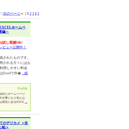
 |
次のページ
]
1
2
3
4
5
EXCELホームペ
者編～
お試し受講OK!
レビュー公開中！
作成されたものです。
利用される方々にはお
り利用しやすい料金
Excelで作�
...続
始めたホームページ
大仕事になり色んな
身近にあるEXCE
...
てのデジカメ ＜生
た帖＞