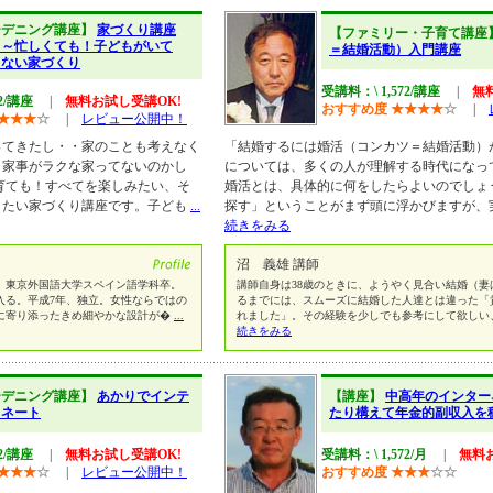
ーデニング講座】
家づくり講座
【ファミリー・子育て講座
）～忙しくても！子どもがいて
＝結婚活動）入門講座
らない家づくり
受講料：\ 1,572/講座
|
無
72/講座
|
無料お試し受講OK!
おすすめ度
★
★
★
★
☆
|
★
★
★
☆
|
レビュー公開中！
ってきたし・・家のことも考えなく
「結婚するには婚活（コンカツ＝結婚活動）
・家事がラクな家ってないのかし
については、多くの人が理解する時代になっ
育ても！すべてを楽しみたい、そ
婚活とは、具体的に何をしたらよいのでしょ
したい家づくり講座です。子ども
...
探す」ということがまず頭に浮かびますが、
続きをみる
沼 義雄 講師
。東京外国語大学スペイン語学科卒。
講師自身は38歳のときに、ようやく見合い結婚（妻
入る。平成7年、独立。女性ならではの
るまでには、スムーズに結婚した人達とは違った「
に寄り添ったきめ細やかな設計が�
...
れました」。その経験を少しでも参考にして欲しい
続きをみる
ーデニング講座】
あかりでインテ
【講座】
中高年のインター
ィネート
たり構えて年金的副収入を
72/講座
|
無料お試し受講OK!
受講料：\ 1,572/月
|
無料
★
★
★
☆
|
レビュー公開中！
おすすめ度
★
★
★
☆
☆