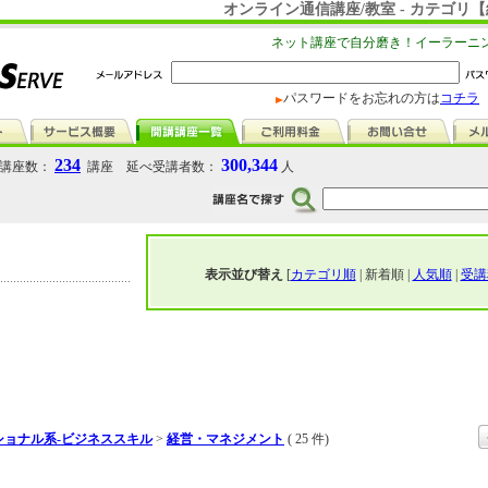
オンライン通信講座/教室 - カテゴリ
ネット講座で自分磨き！イーラーニ
パスワードをお忘れの方は
コチラ
234
300,344
講座数：
講座 延べ受講者数：
人
表示並び替え
[
カテゴリ順
| 新着順 |
人気順
|
受講
ショナル系-ビジネススキル
>
経営・マネジメント
( 25 件)