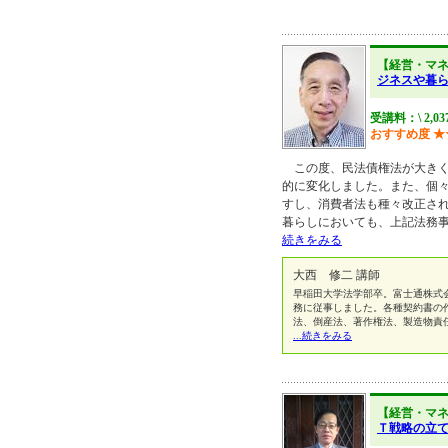
【経営・マ
ジネスや暮
受講料：\ 2,03
おすすめ度
★
この度、民法債権法が大きく
的に変化しました。また、個
すし、消費者法も種々改正さ
暮らしにおいても、上記法務
続きをみる
大西 修二 講師
早稲田大学法学部卒。富士通株式
務に従事しました。各種契約書の
法、倒産法、著作権法、製造物責
...続きをみる
【経営・マ
Ｔ戦略の立