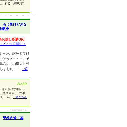
に入社後、経理部門
】
もう投げださな
級講座
料お試し受講OK!
レビュー公開中！
まった。講座を受け
なかった・・・。そ
簿記をこの機会に勉
しました。 こ
...続
」を引き出す手伝い
ビジネスキャリアの社
ドリームゲ
...続きをみ
】
業務改善（基