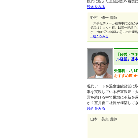
観的に捉えた重要課題を着実
続きをみる
野村 修一 講師
大手化学メーカ在職中に父親が経
父親はショック死、以降一筋縄で
ど、7年に及ぶ地獄の思いの破産
...続きをみる
【経営・マ
ル経営」基
受講料：\ 3,14
おすすめ度
★
現代アートを温泉旅館経営に
率を実現している板室温泉・
営を続ける中で果敢に革新を
か？室井俊二社長が構築して
続きをみる
山本 英夫 講師