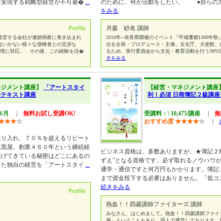
に実現する戦略型経営が不可避�
...
のために、何か活動をしたい。 ●自らの
をみる
月森 砂名 講師
営する会社が連鎖倒産に巻き込まれ
2010年─奈良県開催のイベント『平城遷都1300年
はいかない様々な債権者との交渉な
台を企画・プロデュース・主催。文化庁、大使館、
処理に対応。 その後、この経験を活�
るため、実行委員会から文化・教育活動を行うNPO
きをみる
ネジメント講座】
「アートスタイ
【経営・マネジメント講座
本テキスト講座
利！必須 日商簿記２級講
3/月
|
無料お試し受講OK!
受講料：\ 10,475/講座
|
無
★
★
★
☆
おすすめ度
★
★
★
★
☆
|
取り入れ、７０％を超えるリピート
大黒屋。創業４６０年という継続経
ビジネス資格は、多数ありますが、★簿記２
遂げてきている秘密はどこにあるの
ずえ”となる資格です。必ず取れるノウハウ
きた独自の経営を「アートスタイ
...
通学・通信ですと何万円もかかります。簿記
まで資金投下する必要はありません。「低コ
続きをみる
熱血！！四菱講師ファイターズ 講師
みなさん、はじめまして。熱血！！四菱講師ファイ
菱』ということもあり、四人で運営しております。