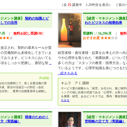
（全
25
講座中 1-20件目を表示） [ 前のペ
ネジメント講座】
契約の知識とビ
【経営・マネジメント講座
らしでの活用
れたビジネスの相乗効果
7/月
|
無料お試し受講OK!
受講料：\ 16,296/月
|
無料
★
★
★
☆
おすすめ度
★
★
★
☆
☆
改正され、契約の基本ルールが質
々の労働契約も多様化してきていま
経営者様・責任者様・起業をお考えの方へ向
れております。ビジネスにおいても
ウや心理学を取りれた「相乗効果」について
事項をしっかり把握し、適切な契
...
多くの方は「スタッフの教育・指導方法」な
ているようです。心理学知識を身につけるだ
...続きをみる
キムラ アミ 講師
会社の法務部にて、長く企業法務の実
作成、新法や法改正への対応（会社
サービス業の経験から「経営」を任され、後に独学
任法等）、業界の法務委員等も経験し
ィングの他に自身の武器である「心理学」を取り入
を展開・経営。あるビジネスでは、県内「最短実績
をみる
ネジメント講座】
弱者のためのＩ
【経営・マネジメント講座
て方（実践編）
営戦略の立て方（実践編）