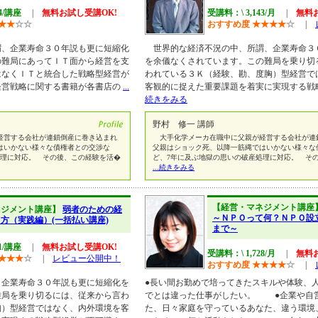
14/講座
|
無料お試し受講OK!
受講料：\ 3,143/月
|
無料
★
★
☆
☆
おすすめ度
★
★
★
★
☆
|
、企業寿命３０年説も更に短縮化
世界的な経済不況の中、所謂、企業寿命３
の難局にあってＩＴ面から経営を支
を余儀なくされています。この難局を乗り切
はなくＩＴと統合した戦略型経営が
われている３Ｋ（経験、勘、度胸）型経営で
経営戦略に関する書籍が各書店の
...
客観的に捉えた重要課題を着実に実現する戦
続きをみる
野村 修一 講師
営する会社が連鎖倒産に巻き込まれ
大手化学メーカ在職中に父親が経営する会社が連
はいかない様々な債権者との交渉な
父親はショック死、以降一筋縄ではいかない様々な
処理に対応。 その後、この経験を活�
ど、7年に及ぶ地獄の思いの破産処理に対応。 そ
...続きをみる
【経営・マネジメント講座
ネジメント講座】
弱者のための経
～ＮＰＯって何？ＮＰＯ設
方（実践編）(一括払い講座)
まで～
81/講座
|
無料お試し受講OK!
受講料：\ 1,728/月
|
無料
★
★
★
☆
|
レビュー公開中！
おすすめ度
★
★
★
★
☆
|
、企業寿命３０年説も更に短縮化を
●長い間お勤めで培ってきたスキルや体験、
難局を乗り切るには、従来から言わ
でとは違った仕事がしたい。 ●企業や自
胸）型経営ではなく、内外環境を客
た、日々家庭を守っているあなた、違う環境