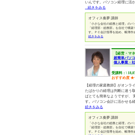
いんです。パソコン経理に活
...続きをみる
オフィス奏夢 講師
「小さな会社の総務と経理」のバ
「経理部・総務部」を自社で構築
す。ＰＣ会計指導を始め、帳簿作
続きをみる
【経営・マ
超簡単パソ
個人事業・
受講料：\ 18,8
おすすめ度
★
【経理の家庭教師】がオンラ
たばかりの経理は判断に迷う
ばとても簡単なようですが、 
す。パソコン会計に活かせる
続きをみる
オフィス奏夢 講師
「小さな会社の総務と経理」のバ
「経理部・総務部」を自社で構築
す。ＰＣ会計指導を始め、帳簿作