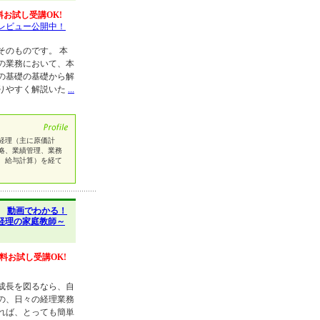
料お試し受講OK!
レビュー公開中！
そのものです。 本
の業務において、本
の基礎の基礎から解
りやすく解説いた
...
経理（主に原価計
略、業績管理、業務
、給与計算）を経て
】
動画でわかる！
経理の家庭教師～
料お試し受講OK!
成長を図るなら、自
の、日々の経理業務
れば、とっても簡単