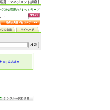
【経営・マネジメント講座】
ング通信講座のナレッジサーブ
料順
|
公認講座
]