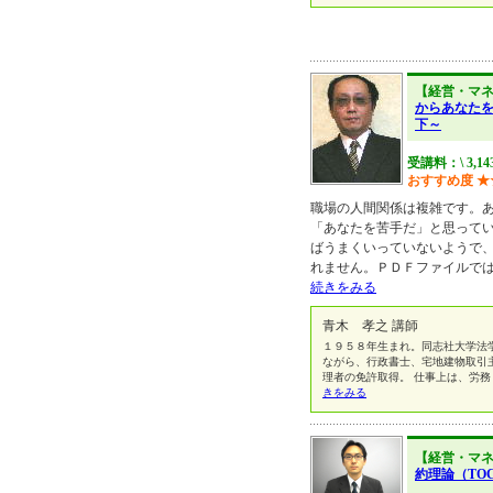
【経営・マ
からあなた
下～
受講料：\ 3,1
おすすめ度
★
職場の人間関係は複雑です。
「あなたを苦手だ」と思って
ばうまくいっていないようで
れません。ＰＤＦファイルで
続きをみる
青木 孝之 講師
１９５８年生まれ。同志社大学法
ながら、行政書士、宅地建物取引
理者の免許取得。 仕事上は、労
きをみる
【経営・マ
約理論（TO