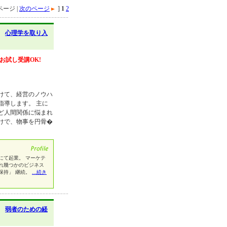
ージ |
次のページ
]
1
2
】
心理学を取り入
お試し受講OK!
けて、経営のノウハ
指導します。 主に
ど人間関係に悩まれ
けで、物事を円骨�
にて起業。 マーケテ
れ幾つかのビジネス
保持」 継続。
...続き
】
弱者のための経