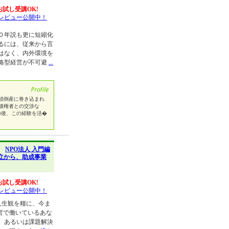
お試し受講OK!
レビュー公開中！
０年説も更に短縮化
るには、従来から言
はなく、内外環境を
略型経営が不可避
...
鎖倒産に巻き込まれ
債権者との交渉な
の後、この経験を活�
】
NPO法人 入門編
立から、助成事業
お試し受講OK!
レビュー公開中！
人生観を糧に、今ま
営で働いているあな
、あるいは課題解決