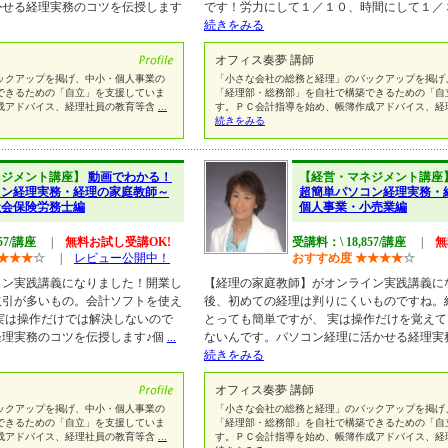
かせる経理実務のコツを伝授します
です！労力にして１／１０、時間にして１／
続きをみる
オフィス奏夢 講師
ックアップを掲げ、中小・個人事業の
「小さな会社の総務と経理」のバックアップを掲げ
できるための「自立」を支援していま
「経理部・総務部」を自社で構築できるための「自
成アドバイス、経理社員の教育等含
...
す。ＰＣ会計指導を始め、帳簿作成アドバイス、経
続きをみる
ネジメント講座】
動画でわかる！
【経営・マネジメント講座
コン経理実務・経理の家庭教師～
超簡単パソコン経理実務・
社会保険労務士編
個人事業・小売業編
57/講座
|
無料お試し受講OK!
受講料：\ 18,857/講座
|
無
★
★
★
☆
|
レビュー公開中！
おすすめ度
★
★
★
★
☆
イン実践講義になりました！開業し
【経理の家庭教師】がオンライン実践講義に
取引が多いもの。会計ソフトを使え
後、初めての経理は判りにくいものですね。
実は操作だけでは解決しないので
とっても簡単ですが、 実は操作だけを覚え
経理実務のコツを伝授します♪個
...
ないんです。パソコン経理に活かせる経理実
続きをみる
オフィス奏夢 講師
ックアップを掲げ、中小・個人事業の
「小さな会社の総務と経理」のバックアップを掲げ
できるための「自立」を支援していま
「経理部・総務部」を自社で構築できるための「自
成アドバイス、経理社員の教育等含
...
す。ＰＣ会計指導を始め、帳簿作成アドバイス、経