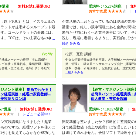
43/講座
|
無料お試し受講OK!
受講料：\ 5,237/講座
|
無
★
★
★
☆
おすすめ度
★
★
★
★
☆
|
raints：以下TOC）とは、イスラエルの
企業活動の土台となっているのは現場の業務
ドラットが提唱するスループット最
講座では、厳しい競争環境にある企業の現場
です。ゴールドラットの著書には、
来当たり前に行うべき業務改善について、そ
す。TOCは、その主要なもの�
...
説し、現場に定着するように、実践的に分か
続きをみる
松原 寛樹 講師
手機械メーカーの経理（主に原価計
中央大学商学部会計学科卒業。大手機械メーカーの
ング会社（事業戦略、業績管理、業務
算・管理）、独立系コンサルティング会社（事業戦
行会社（主に経理、給与計算）を経て
改革・改善、研修講師）、記帳代行会社（主に経理
...続きをみる
ネジメント講座】
動画でわかる！
【経営・マネジメント講座
コン経理実務・経理の家庭教師～
超簡単パソコン経理実務・
理美容院サロン編
個人事業・整接骨院編
57/講座
|
無料お試し受講OK!
受講料：\ 18,857/講座
|
無
★
★
★
☆
|
レビュー公開中！
おすすめ度
★
★
★
★
☆
イン実践講義になりました！起業
開院準備は整いましたか？戦略的に整骨院の
いものですね。経理ソフトを使えば
分で経営数値（売上や経費）は管理したいも
作だけを覚えてもなかなか成功しな
は避けて通れません。会計ソフトで経理をす