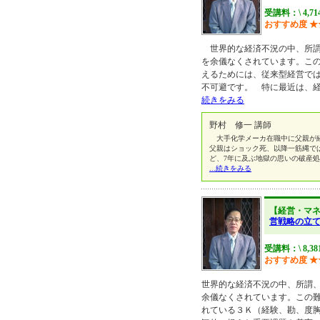
受講料：\ 4,7
おすすめ度
★
世界的な経済不況の中、所謂
を余儀なくされています。こ
えるためには、従来型経営で
不可避です。 特に最近は、
続きをみる
野村 修一 講師
大手化学メーカ在職中に父親が経
父親はショック死、以降一筋縄で
ど、7年に及ぶ地獄の思いの破産
...続きをみる
【経営・マ
営戦略の立て
受講料：\ 8,3
おすすめ度
★
世界的な経済不況の中、所謂
余儀なくされています。この
れている３Ｋ（経験、勘、度