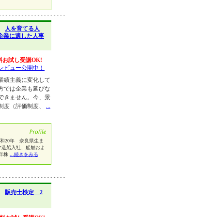
】
人を育てる人
企業に適した人事
料お試し受講OK!
レビュー公開中！
業績主義に変化して
方では企業も延びな
できません。今、景
制度（評価制度、
...
年 奈良県生ま
三井造船入社、船舶およ
1年株
...続きをみる
】
販売士検定 2