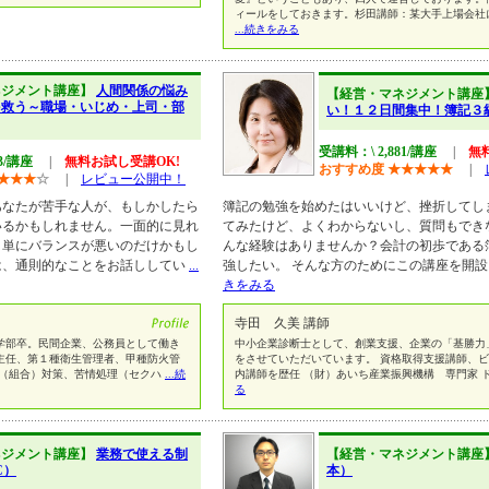
ィールをしておきます。杉田講師：某大手上場会社
...続きをみる
ネジメント講座】
人間関係の悩み
【経営・マネジメント講座
を救う～職場・いじめ・上司・部
い！１２日間集中！簿記３
受講料：\ 2,881/講座
|
無
43/講座
|
無料お試し受講OK!
おすすめ度
★
★
★
★
★
|
★
★
★
☆
|
レビュー公開中！
あなたが苦手な人が、もしかしたら
簿記の勉強を始めたはいいけど、挫折してし
いるかもしれません。一面的に見れ
てみたけど、よくわからないし、質問もでき
、単にバランスが悪いのだけかもし
んな経験はありませんか？会計の初歩である
は、通則的なことをお話ししてい
...
強したい。 そんな方のためにこの講座を開設
きをみる
寺田 久美 講師
学部卒。民間企業、公務員として働き
中小企業診断士として、創業支援、企業の「基勝力
主任、第１種衛生管理者、甲種防火管
をさせていただいています。 資格取得支援講師、
務（組合）対策、苦情処理（セクハ
...続
内講師を歴任 （財）あいち産業振興機構 専門家 
る
ネジメント講座】
業務で使える制
【経営・マネジメント講座
C）
本）