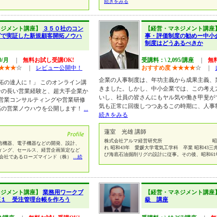
続きをみる
ネジメント講座】
３５０社のコン
【経営・マネジメント講座
グで実証した新規顧客開拓ノウハ
事・評価制度の勧めー中小
制度はどうあるべきか
0/月
|
無料お試し受講OK!
受講料：\ 2,095/講座
|
無
★
★
★
☆
|
レビュー公開中！
おすすめ度
★
★
★
★
☆
|
企業の人事制度は、年功主義から成果主義、
拓の達人に！」 このオンライン講
きました。しかし、中小企業では、この考え
身の長い営業経験と、超大手企業か
いし、社員の皆さんにもヤル気や働き甲斐が
の営業コンサルティングや営業研修
気も正常に回復しつつあるこの時期に、人事
拓の営業ノウハウを公開します！
...
続きをみる
蓮室 光雄 講師
株式会社アルマ経営研究所 昭和20
信機器、電子機器などの開発、設計、
れ 昭和43年 愛媛大学電気工学科 卒業 昭和43
ィング、セールス、経営企画策定など
び海底石油掘削リグの設計に従事。その後、昭和6
ント会社であるローズマインド（株）
...続
ネジメント講座】
業務用ワークブ
【経営・マネジメント講座
座１ 受注管理台帳を作ろう
級 講座