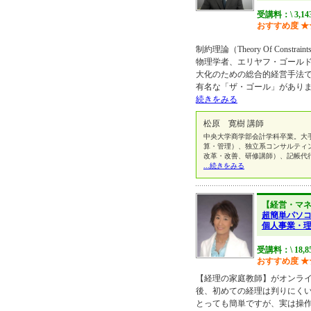
受講料：\ 3,1
おすすめ度
★
制約理論（Theory Of Const
物理学者、エリヤフ・ゴール
大化のための総合的経営手法
有名な「ザ・ゴール」がありま
続きをみる
松原 寛樹 講師
中央大学商学部会計学科卒業。大
算・管理）、独立系コンサルティ
改革・改善、研修講師）、記帳代
...続きをみる
【経営・マ
超簡単パソ
個人事業・
受講料：\ 18,8
おすすめ度
★
【経理の家庭教師】がオンラ
後、初めての経理は判りにく
とっても簡単ですが、実は操