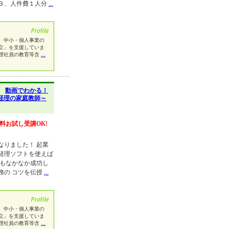
３、人件費１人分
...
、中小・個人事業の
立」を支援していま
理社員の教育等含
...
】
動画でわかる！
経理の家庭教師～
料お試し受講OK!
なりました！ 起業
経理ソフトを使えば
てもなかなか成功し
務の コツを伝授
...
、中小・個人事業の
立」を支援していま
理社員の教育等含
...