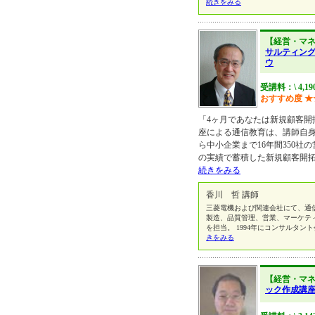
続きをみる
【経営・マ
サルティン
ウ
受講料：\ 4,19
おすすめ度
★
「4ヶ月であなたは新規顧客開
座による通信教育は、講師自
ら中小企業まで16年間350社
の実績で蓄積した新規顧客開
続きをみる
香川 哲 講師
三菱電機および関連会社にて、通
製造、品質管理、営業、マーケテ
を担当。 1994年にコンサルタ
きをみる
【経営・マ
ック作成講