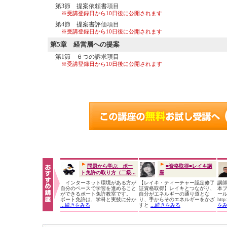
第3節 提案依頼書項目
※受講登録日から10日後に公開されます
第4節 提案書評価項目
※受講登録日から10日後に公開されます
第5章
経営層への提案
第1節 ６つの訴求項目
※受講登録日から10日後に公開されます
問題から学ぶ ボー
■資格取得■レイキ講
ト免許の取り方（二級...
座
インターネット環境がある方が
【レイキ・ティーチャー認定修了
講師
自分のペースで学習を進めること
証資格取得】レイキとつながり、
本プ
ができるボート免許教室です。
自分がエネルギーの通り道とな
ー
ボート免許は、学科と実技に分か
り、手からそのエネルギーをかざ
htt
...続きをみる
すと
...続きをみる
を