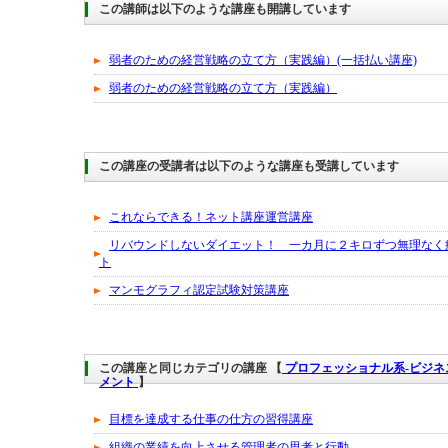
この講師は以下のような講座も開講しています
弱者のための経営戦略の立て方（実践編）(一括払い講座)
弱者のための経営戦略の立て方（実践編）
この講座の受講者は以下のような講座も受講しています
これならできる！ネット講座運営講座
リバウンドしないダイエット！ 一カ月に２キロずつ無理なく
ト
マンモグラフィ認定試験対策講座
この講座と同じカテゴリの講座 【
プロフェッショナル系-ビジ
メント
】
目標を達成する仕事の仕方の習得講座
組織の業績を向上させる管理者の思考と行動