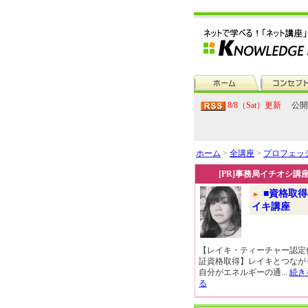
8/8（Sat）更新
公開
ホーム
>
全講座
>
プロフェッ
[PR]事務局イチオシ講
■資格取得
イキ講座
【レイキ・ティーチャー認定
証資格取得】レイキとつなが
自分がエネルギーの通...
続き
る