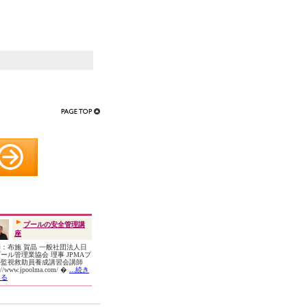
プールの安全管理講
座
：布施 賀晶 一般社団法人日
ール管理業協会 理事 JPMAプ
ル監視救助員養成講習会講師
p://www.jpoolma.com/ �
...続き
みる