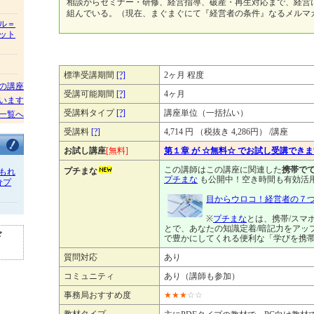
相談からセミナー・研修、経営指導、破産・再生対応まで、経営
組んでいる。（現在、まぐまぐにて『経営者の条件』なるメルマ
ル＝
ット
標準受講期間
[?]
2ヶ月 程度
の講座
受講可能期間
[?]
4ヶ月
います
受講料タイプ
[?]
講座単位（一括払い）
一覧へ
受講料
[?]
4,714 円 （税抜き 4,286円） /講座
お試し講座
[無料]
第１章 が ☆無料☆ でお試し受講でき
この講師はこの講座に関連した
携帯でで
プチまな
もれ
プチまな
も公開中！空き時間も有効活
分プ
目からウロコ！経営者の７
※
プチまな
とは、携帯/スマ
とで、あなたの知識定着/暗記力をアッ
ド
で豊かにしてくれる便利な「学びを携
質問対応
あり
コミュニティ
あり（講師も参加）
事務局おすすめ度
★
★
★
☆
☆
教材タイプ