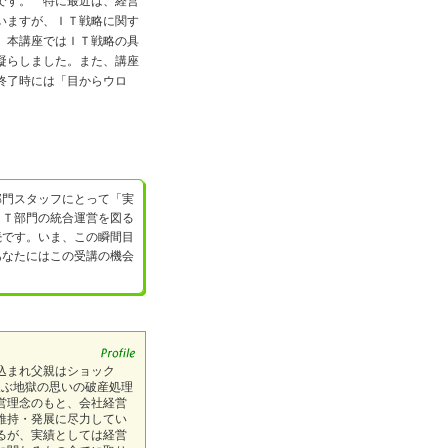
です。 特に最近は、経営
いますが、ＩＴ戦略に関す
 本講座ではＩＴ戦略の具
凝らしました。また、講座
終了時には「目からウロ
部門スタッフにとって「実
ＩＴ部門の統合運営を図る
続です。いま、この瞬間目
あなたにはこの受講の機会
込まれ父親はショック
及ぶ地獄の思いの破産処理
営理念のもと、会社経営
維持・発展に尽力してい
るが、実績としては経営