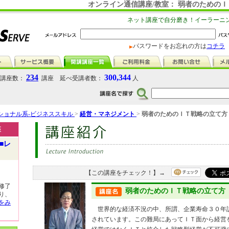
オンライン通信講座/教室： 弱者のための
ネット講座で自分磨き！イーラーニ
パスワードをお忘れの方は
コチラ
234
300,344
講座数：
講座 延べ受講者数：
人
ショナル系-ビジネススキル
>
経営・マネジメント
>
弱者のためのＩＴ戦略の立て方
座
■レ
【この講座をチェック！】→
修了
弱者のためのＩＴ戦略の立て方
り、
をみ
世界的な経済不況の中、所謂、企業寿命３０年
されています。この難局にあってＩＴ面から経営