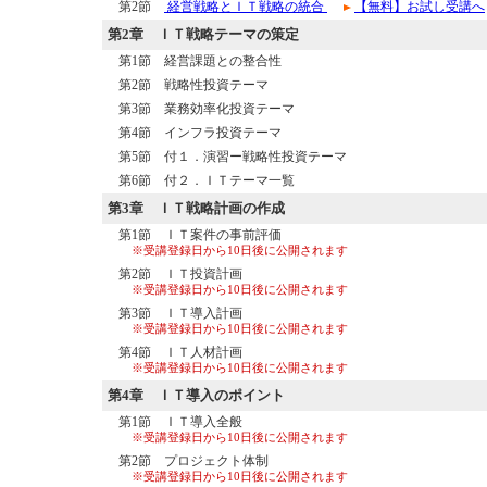
第2節
経営戦略とＩＴ戦略の統合
【無料】お試し受講へ
第2章
ＩＴ戦略テーマの策定
第1節 経営課題との整合性
第2節 戦略性投資テーマ
第3節 業務効率化投資テーマ
第4節 インフラ投資テーマ
第5節 付１．演習ー戦略性投資テーマ
第6節 付２．ＩＴテーマ一覧
第3章
ＩＴ戦略計画の作成
第1節 ＩＴ案件の事前評価
※受講登録日から10日後に公開されます
第2節 ＩＴ投資計画
※受講登録日から10日後に公開されます
第3節 ＩＴ導入計画
※受講登録日から10日後に公開されます
第4節 ＩＴ人材計画
※受講登録日から10日後に公開されます
第4章
ＩＴ導入のポイント
第1節 ＩＴ導入全般
※受講登録日から10日後に公開されます
第2節 プロジェクト体制
※受講登録日から10日後に公開されます