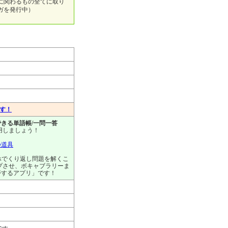
に関わるもの全てに取り
ガを発行中）
ます！
きる単語帳/一問一答
用しましょう！
つ道具
ホでくり返し問題を解くこ
プさせ、ボキャブラリーま
帯するアプリ」です！