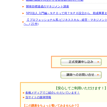
開発目標達成のマネジメント講座
NPO法人 入門編～ＮＰＯって何？ＮＰＯ設立から、助成事業
【 プロフェッショナル系-ビジネススキル - 経営・マネジメン
へ... ( 25 件)
【安心してご利用いただけます！
各種メディアでご紹介いただいています！
当サイトの媒体情報
【この講座をちょっと覗いてみませんか？】