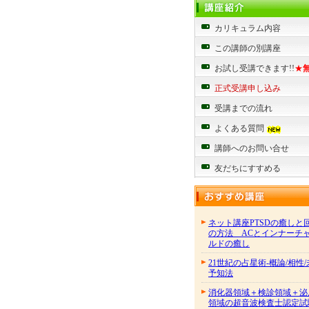
カリキュラム内容
この講師の別講座
お試し受講できます!!
★
正式受講申し込み
受講までの流れ
よくある質問
講師へのお問い合せ
友だちにすすめる
ネット講座PTSDの癒しと
の方法 ACとインナーチ
ルドの癒し
21世紀の占星術-概論/相性
予知法
消化器領域＋検診領域＋泌
領域の超音波検査士認定試