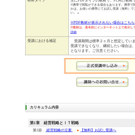
主にPDFタイプの教材で、PC向け教材
※携帯で閲覧ができる場合もあります。携帯で
かは、お使いの携帯にてお試し受講（無料）で
い。→
※PDF教材が表示されない場合はこちら
※教材は、基本的にインターネット上で表示
詳細
受講における補足
受講期間は標準２ヶ月と想定していま
受講できなくなり、継続したい場合は
となります。ご注意ください。
カリキュラム内容
第1章
経営戦略とＩＴ戦略
第1節
経営戦略の立案
【無料】お試し受講へ