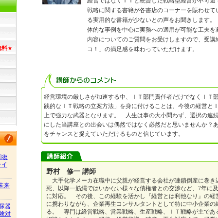
経営ではなくＩＴと統合した戦略型経営が不可避
戦略に関する書籍が各書店のコーナーを賑わせて
る実用的な書籍が少ないとの声をお聞きします。
体的な事例を中心に実務への適用が可能な工夫を
内容についてのご質問をお受けしますので、受講
無料
★
コ！」の満足感を味わっていただけます。
経営環境の厳しさが加速する中、ＩＴ部門責任者だけでなくＩＴ
践的なＩＴ戦略の立案方法」を身に付けることは、今後の経営と
上で強力な武器となります。 人生は事の大小問わず、選択の連
にした当講座との出会いは偶然ではなく必然だと思いませんか？
をチャンスと捉えていただけるものと信じています。
回復
ャイ
野村 修一 講師
大手化学メーカ在職中に父親が経営する会社が連鎖倒産に巻き
/未来
死、以降一筋縄ではいかない様々な債権者との交渉など、7年に
に対応。 その後、この経験を活かし『経営とは利他なり』の経
に携わりながら、企業再生コンサルタントとして特に中小企業の
尿器
る。 専門は経営戦略、営業戦略、生産戦略、ＩＴ戦略が主であ
験対