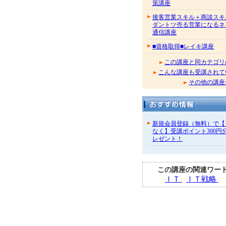
策講座
接客営業スキル＋商談スキ
ダントツ売る営業になるネ
通信講座
■資格取得■レイキ講座
この講座と同カテゴリ
こんな講座も受講されて
その他の講座
新規会員登録（無料）で【
なく】受講ポイント300円
レゼント！
この講座の関連ワー
ＩＴ
ＩＴ戦略