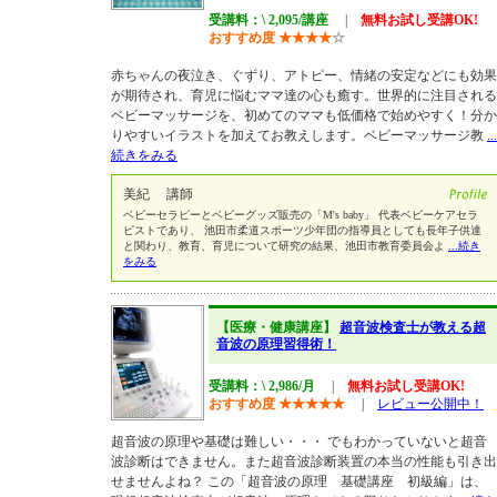
受講料：\ 2,095/講座
|
無料お試し受講OK!
おすすめ度
★
★
★
★
☆
赤ちゃんの夜泣き、ぐずり、アトピー、情緒の安定などにも効果
が期待され、育児に悩むママ達の心も癒す。世界的に注目される
ベビーマッサージを、初めてのママも低価格で始めやすく！分か
りやすいイラストを加えてお教えします。ベビーマッサージ教
...
続きをみる
美紀 講師
ベビーセラピーとベビーグッズ販売の「M's baby」 代表ベビーケアセラ
ピストであり、 池田市柔道スポーツ少年団の指導員としても長年子供達
と関わり、教育、育児について研究の結果、池田市教育委員会よ
...続き
をみる
【医療・健康講座】
超音波検査士が教える超
音波の原理習得術！
受講料：\ 2,986/月
|
無料お試し受講OK!
おすすめ度
★
★
★
★
★
|
レビュー公開中！
超音波の原理や基礎は難しい・・・ でもわかっていないと超音
波診断はできません。また超音波診断装置の本当の性能も引き出
せませんよね？ この「超音波の原理 基礎講座 初級編」は、