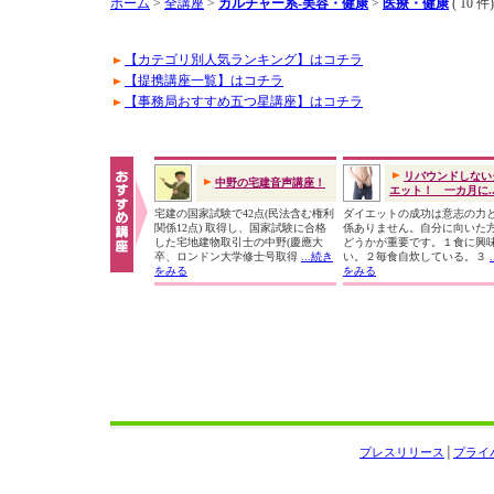
ホーム
>
全講座
>
カルチャー系-美容・健康
>
医療・健康
( 10 件)
【カテゴリ別人気ランキング】はコチラ
【提携講座一覧】はコチラ
【事務局おすすめ五つ星講座】はコチラ
リバウンドしない
中野の宅建音声講座！
エット！ 一カ月に..
宅建の国家試験で42点(民法含む権利
ダイエットの成功は意志の力
関係12点) 取得し、国家試験に合格
係ありません。自分に向いた
した宅地建物取引士の中野(慶應大
どうかが重要です。１食に興
卒、ロンドン大学修士号取得
...続き
い。２毎食自炊している。３
をみる
をみる
プレスリリース
│
プライ