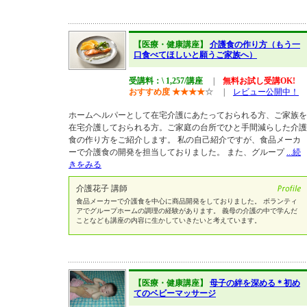
【医療・健康講座】
介護食の作り方（もう一
口食べてほしいと願うご家族へ）
受講料：\ 1,257/講座
|
無料お試し受講OK!
おすすめ度
★
★
★
★
☆
|
レビュー公開中！
ホームヘルパーとして在宅介護にあたっておられる方、ご家族を
在宅介護しておられる方。ご家庭の台所でひと手間減らした介護
食の作り方をご紹介します。 私の自己紹介ですが、食品メーカ
ーで介護食の開発を担当しておりました。 また、グループ
...続
きをみる
介護花子 講師
食品メーカーで介護食を中心に商品開発をしておりました。 ボランティ
アでグループホームの調理の経験があります。 義母の介護の中で学んだ
ことなども講座の内容に生かしていきたいと考えています。
【医療・健康講座】
母子の絆を深める＊初め
てのベビーマッサージ