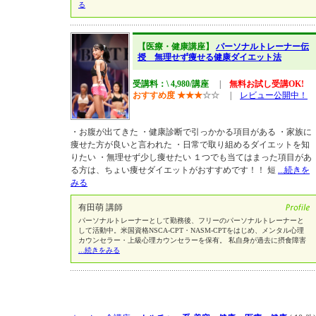
る
【医療・健康講座】
パーソナルトレーナー伝
授 無理せず痩せる健康ダイエット法
受講料：\ 4,980/講座
|
無料お試し受講OK!
おすすめ度
★
★
★
☆
☆
|
レビュー公開中！
・お腹が出てきた ・健康診断で引っかかる項目がある ・家族に
痩せた方が良いと言われた ・日常で取り組めるダイエットを知
りたい ・無理せず少し痩せたい １つでも当てはまった項目があ
る方は、ちょい痩せダイエットがおすすめです！！ 短
...続きを
みる
有田萌 講師
パーソナルトレーナーとして勤務後、フリーのパーソナルトレーナーと
して活動中。米国資格NSCA-CPT・NASM-CPTをはじめ、メンタル心理
カウンセラー・上級心理カウンセラーを保有。 私自身が過去に摂食障害
...続きをみる