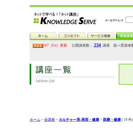
234
8/7（Fri）更新
公開講座数：
講座 延べ受講者
ホーム
>
全講座
>
カルチャー系-美容・健康
>
医療・健康
( 10 件)