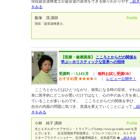
現役超音波検査士が超音波の原理をできる限りわかりやす
...続き
をみる
飯塚 茂 講師
現役「超音波検査士」
【医療・健康講座】
こころとからだの関係を
学ぶ～ホリスティックな世界への招待
受講料：\ 3,143/月
|
無料お試し受講OK!
おすすめ度
★
★
★
★
☆
|
レビュー公開中！
こころとからだはひとつながり。病気になる時の症状、それは
単に医学的にどこかが悪いだけではなく、心の中のあり方を表し
ていることが多いものです。 こころとからだの関係を学び、
自分の内面の問題に気づき、意識を変えていくことによって
...続
きをみる
小林 純子 講師
夫とエネルギーケアサロン・トライアングルhttp://www.go-iyashi.com/を営
んでいます。 生活習慣病予防指導士、リフレクソロジスト、ＮＬＰマ
スタープラクティショナー、生活倫理相談士、合気道弐段 �
...続きをみ