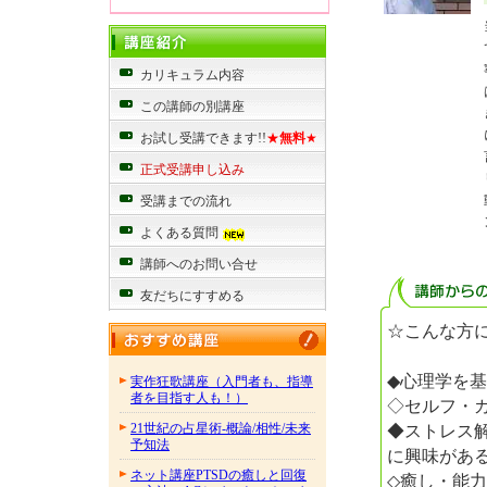
カリキュラム内容
この講師の別講座
お試し受講できます!!
★
無料
★
正式受講申し込み
受講までの流れ
よくある質問
講師へのお問い合せ
友だちにすすめる
☆こんな方
◆心理学を
実作狂歌講座（入門者も、指導
者を目指す人も！）
◇セルフ・
◆ストレス
21世紀の占星術-概論/相性/未来
予知法
に興味があ
ネット講座PTSDの癒しと回復
◇癒し・能