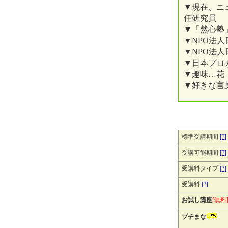
▼現在、ニ
任研究員
▼「然心塾
▼NPO法
▼NPO法
▼日本プロ
▼趣味…花
▼好きな言葉
標準受講期間
[?]
受講可能期間
[?]
受講料タイプ
[?]
受講料
[?]
お試し講座
[無料
プチまな