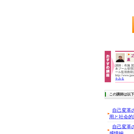
プ
座
講師：布施 
本プール管理業
ール監視救
http://www.jp
をみる
この講師は以
自己変革
用と社会的
自己変革
感情編