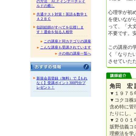
の方法 ACとインナーチャイ
ルドの癒し
心理学が初
共通テスト対策！英語＆数学１
を使いなが
Ａ２ＢＣ
って、「大
似顔絵師がすべてを伝授しま
す！運命を知る人相学
不要です。
この講座と同カテゴリの講座
この講座の
こんな講座も受講されています
く「なりた
その他の講座一覧へ
させていた
新規会員登録（無料）で【もれ
なく】受講ポイント300円分プ
角田 宏 
レゼント！
▼１９７５
▼コクヨ株
含め特に管
たりにし、
▼２００１
坂野信義コ
理療法を学