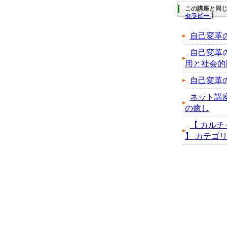
この講座と同じ
セラピー
】
自己変革
自己変革
用と社会的
自己変革
ネット講
の癒し
【 カルチ
】 カテゴリの