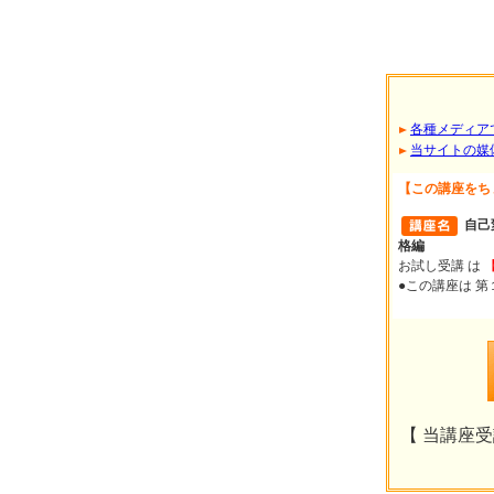
各種メディア
当サイトの媒
【この講座をち
自己
格編
お試し受講 は
●この講座は 
【 当講座受講