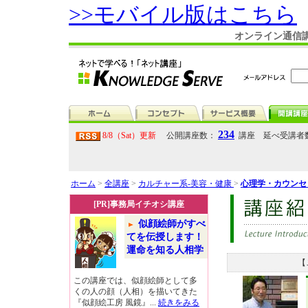
>>モバイル版はこちら
オンライン通信
234
8/8（Sat）更新
公開講座数：
講座 延べ受講者
ホーム
>
全講座
>
カルチャー系-美容・健康
>
心理学・カウンセ
[PR]事務局イチオシ講座
似顔絵師がすべ
てを伝授します！
運命を知る人相学
【
この講座では、似顔絵師として多
くの人の顔（人相）を描いてきた
『似顔絵工房 風鏡』...
続きをみる