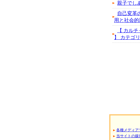
親子でし
自己変革
用と社会的
【 カルチ
】 カテゴリの
各種メディア
当サイトの媒