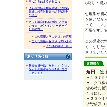
ヨガから始まるあれこれ
◇癒し・能
消化器領域＋検診領域＋泌尿器
領域の超音波検査士認定試験対
心理学が初
策講座
を使いなが
ネット講座PTSDの癒しと回復
って、「大
の方法 ACとインナーチャイ
ルドの癒し
不要です。
この講座と同カテゴリの講座
この講座の
こんな講座も受講されています
く「なりた
その他の講座一覧へ
させていた
新規会員登録（無料）で【もれ
なく】受講ポイント300円分プ
角田 宏 
レゼント！
▼１９７５
▼コクヨ株
含め特に管
たりにし、
▼２００１
坂野信義コ