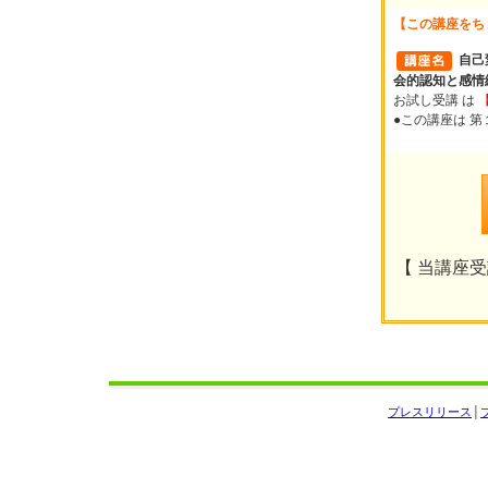
【この講座をち
自己
会的認知と感情
お試し受講 は
●この講座は 
【 当講座受講
プレスリリース
│