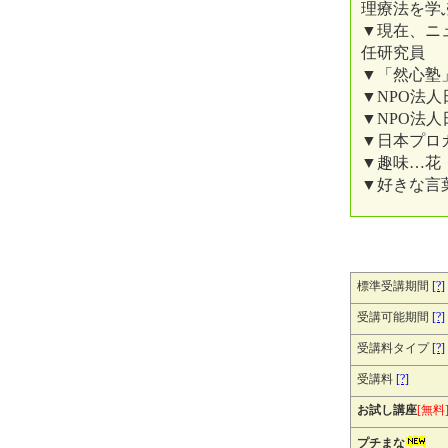
理療法を学
▼現在、ニ
任研究員
▼「然心塾
▼NPO法
▼NPO法
▼日本プロ
▼趣味…花
▼好きな言葉
標準受講期間
[?]
受講可能期間
[?]
受講料タイプ
[?]
受講料
[?]
お試し講座
[無料
プチまな