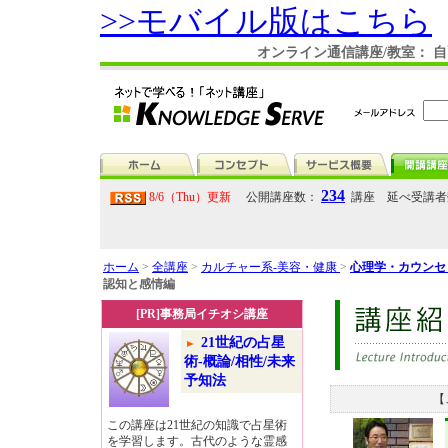
>>モバイル版はこちら
オンライン通信講座/教室： 
234
8/6（Thu）更新
公開講座数：
講座 延べ受講
ホーム
>
全講座
>
カルチャー系-美容・健康
>
心理学・カウンセ
認知と感情編
[PR]事務局イチオシ講座
21世紀の占星
術-概論/相性/未来
予知法
【
この講座は21世紀の知識で占星術
を学習します。古代のような霊感