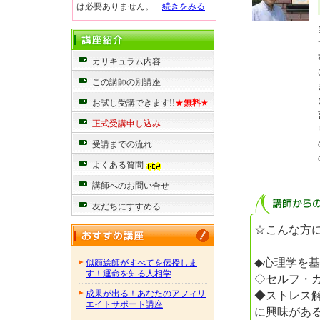
は必要ありません。...
続きをみる
カリキュラム内容
この講師の別講座
お試し受講できます!!
★
無料
★
正式受講申し込み
受講までの流れ
よくある質問
講師へのお問い合せ
友だちにすすめる
☆こんな方
◆心理学を
似顔絵師がすべてを伝授しま
す！運命を知る人相学
◇セルフ・
◆ストレス
成果が出る！あなたのアフィリ
エイトサポート講座
に興味があ