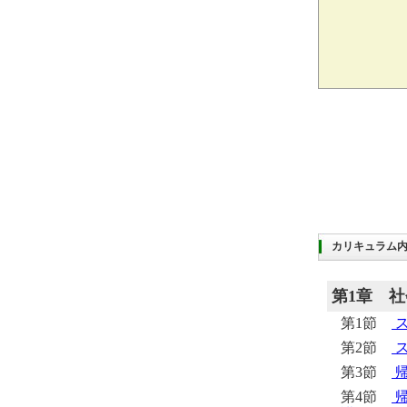
カリキュラム
第1章
社
第1節
第2節
第3節
第4節
帰