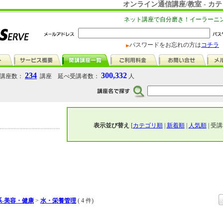
オンライン通信講座/教室 - 
ネット講座で自分磨き！イーラーニ
パスワードをお忘れの方は
コチラ
234
300,332
講座数：
講座 延べ受講者数：
人
表示並び替え
[
カテゴリ順
|
新着順
|
人気順
| 受講
-美容・健康
>
水・栄養管理
( 4 件)