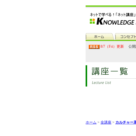
8/7（Fri）更新
公開
ホーム
>
全講座
>
カルチャー系