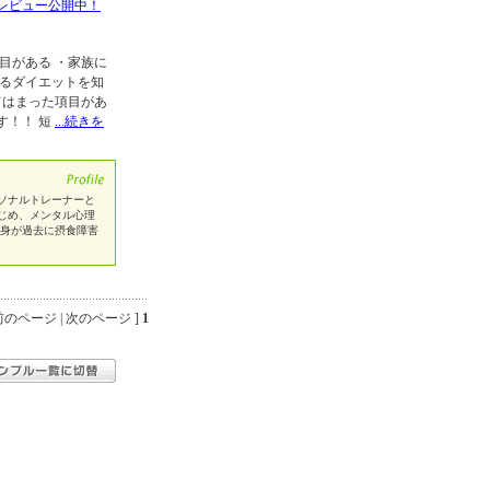
レビュー公開中！
目がある ・家族に
めるダイエットを知
てはまった項目があ
す！！ 短
...続きを
ソナルトレーナーと
をはじめ、メンタル心理
自身が過去に摂食障害
のページ | 次のページ ]
1