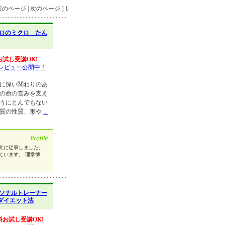
のページ | 次のページ ]
1
ロのミクロ たん
お試し受講OK!
レビュー公開中！
康に深い関わりのあ
物の命の営みを支え
ようにとんでもない
く質の性質、形や
...
究に従事しました。
ています。 理学博
ソナルトレーナー
ダイエット法
料お試し受講OK!