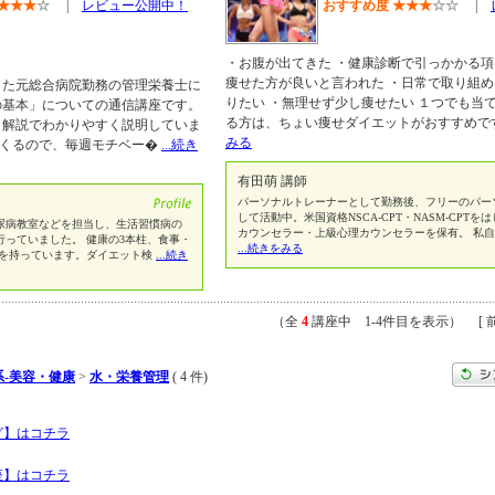
★
★
★
☆
|
レビュー公開中！
おすすめ度
★
★
★
☆
☆
|
・お腹が出てきた ・健康診断で引っかかる項
痩せた方が良いと言われた ・日常で取り組
きた元総合病院勤務の管理栄養士に
りたい ・無理せず少し痩せたい １つでも当
の基本」についての通信講座です。
る方は、ちょい痩せダイエットがおすすめで
、解説でわかりやすく説明していま
みる
てくるので、毎週モチベー�
...続き
有田萌 講師
パーソナルトレーナーとして勤務後、フリーのパー
して活動中。米国資格NSCA-CPT・NASM-CPT
尿病教室などを担当し、生活習慣病の
カウンセラー・上級心理カウンセラーを保有。 私
っていました。 健康の3本柱、食事・
...続きをみる
格を持っています。ダイエット検
...続き
（全
4
講座中 1-4件目を表示） [ 前
-美容・健康
>
水・栄養管理
( 4 件)
グ】はコチラ
座】はコチラ