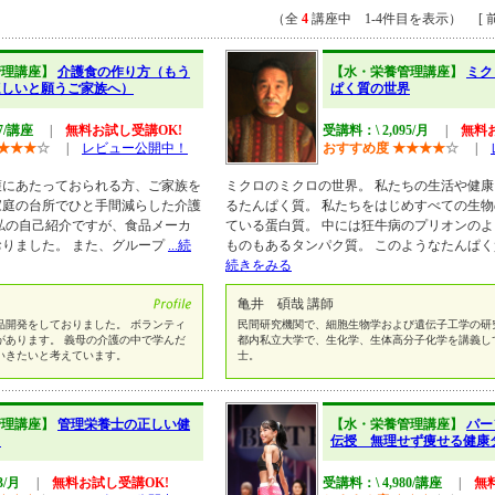
（全
4
講座中 1-4件目を表示） [ 前
管理講座】
介護食の作り方（もう
【水・栄養管理講座】
ミク
ほしいと願うご家族へ）
ぱく質の世界
57/講座
|
無料お試し受講OK!
受講料：\ 2,095/月
|
無料
★
★
★
☆
|
レビュー公開中！
おすすめ度
★
★
★
★
☆
|
護にあたっておられる方、ご家族を
ミクロのミクロの世界。 私たちの生活や健
家庭の台所でひと手間減らした介護
るたんぱく質。 私たちをはじめすべての生
私の自己紹介ですが、食品メーカ
ている蛋白質。 中には狂牛病のプリオンの
りました。 また、グループ
...続
ものもあるタンパク質。 このようなたんぱ
続きをみる
亀井 碩哉 講師
品開発をしておりました。 ボランティ
民間研究機関で、細胞生物学および遺伝子工学の研
があります。 義母の介護の中で学んだ
都内私立大学で、生化学、生体高分子化学を講義し
いきたいと考えています。
士。
管理講座】
管理栄養士の正しい健
【水・栄養管理講座】
パー
ト
伝授 無理せず痩せる健康
3/月
|
無料お試し受講OK!
受講料：\ 4,980/講座
|
無