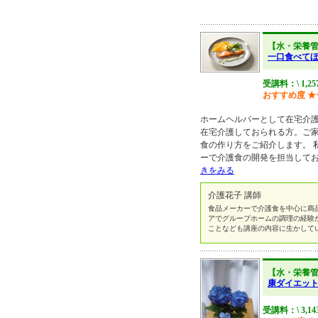
【水・栄養
一口食べて
受講料：\ 1,2
おすすめ度
★
ホームヘルパーとして在宅介
在宅介護しておられる方。ご
食の作り方をご紹介します。 
ーで介護食の開発を担当してお
きをみる
介護花子 講師
食品メーカーで介護食を中心に商
アでグループホームの調理の経験
ことなども講座の内容に生かして
【水・栄養
康ダイエッ
受講料：\ 3,14