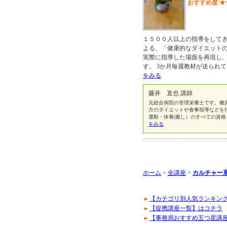
おすすめ度
★
１５００人以上の指導をして
よる、「健康的なダイエット
実際に指導した場面を再現し
す。 3か月毎週教材が送られ
をみる
藤井 直也 講師
元総合病院の管理栄養士です。糖
方のダイエットや食事指導などを行
運動・休養(癒し）のすべての資
をみる
ホーム
>
全講座
>
カルチャー系
【カテゴリ別人気ランキン
【提携講座一覧】はコチラ
【事務局おすすめ五つ星講