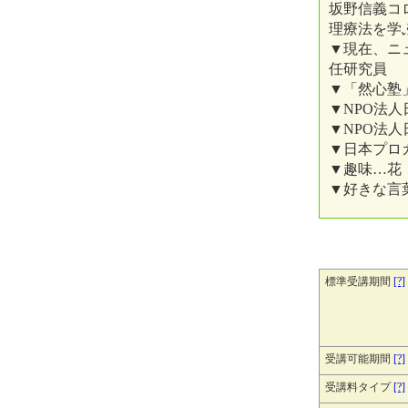
坂野信義コ
理療法を学
▼現在、ニ
任研究員
▼「然心塾
▼NPO法
▼NPO法
▼日本プロ
▼趣味…花
▼好きな言葉
標準受講期間
[?]
受講可能期間
[?]
受講料タイプ
[?]