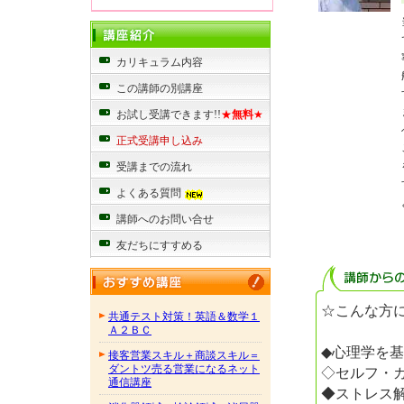
カリキュラム内容
この講師の別講座
お試し受講できます!!
★
無料
★
正式受講申し込み
受講までの流れ
よくある質問
講師へのお問い合せ
友だちにすすめる
☆こんな方
共通テスト対策！英語＆数学１
Ａ２ＢＣ
◆心理学を
接客営業スキル＋商談スキル＝
ダントツ売る営業になるネット
◇セルフ・
通信講座
◆ストレス