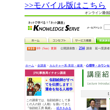
>>モバイル版はこちら
オンライン通信講
234
8/9（Sun）更新
公開講座数：
講座 延べ受講
ホーム
>
全講座
>
カルチャー系-美容・健康
>
心理学・カウンセ
[PR]事務局イチオシ講座
似顔絵師がすべ
てを伝授します！
運命を知る人相学
【
この講座では、似顔絵師として多
くの人の顔（人相）を描いてきた
『似顔絵工房 風鏡』...
続きをみる