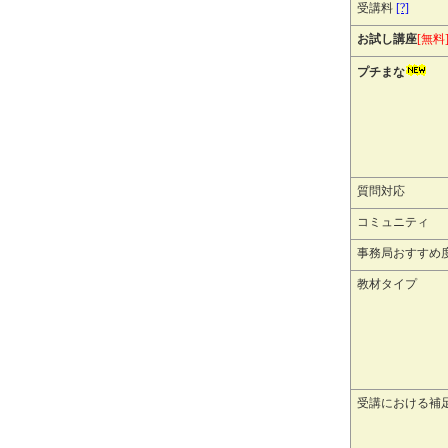
受講料
[?]
お試し講座
[無料
プチまな
質問対応
コミュニティ
事務局おすすめ
教材タイプ
受講における補