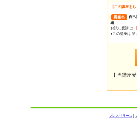
【この講座をち
自己
編
お試し受講 は
●この講座は 
【 当講座受講
プレスリリース
│