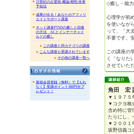
21世紀の占星術-概論/相性/未来
◇癒し・能
予知法
成果が出る！あなたのアフィリ
心理学が初
エイトサポート講座
を使いなが
ネット講座PTSDの癒しと回復
って、「大
の方法 ACとインナーチャイ
ルドの癒し
不要です。
この講座と同カテゴリの講座
この講座の
こんな講座も受講されています
く「なりた
その他の講座一覧へ
させていた
新規会員登録（無料）で【もれ
なく】受講ポイント300円分プ
角田 宏 
レゼント！
▼１９７５
▼コクヨ株
含め特に管
たりにし、
▼２００１
坂野信義コ