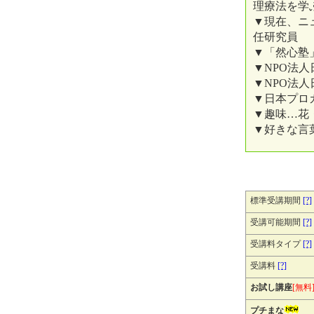
理療法を学
▼現在、ニ
任研究員
▼「然心塾
▼NPO法
▼NPO法
▼日本プロ
▼趣味…花
▼好きな言葉
標準受講期間
[?]
受講可能期間
[?]
受講料タイプ
[?]
受講料
[?]
お試し講座
[無料
プチまな