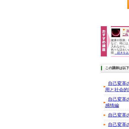
ヨ
これ
健康や医療、
など、時には
入れながら、
色々な話をい
間
...続きを
この講師は以
自己変革
用と社会的
自己変革
感情編
自己変革
自己変革