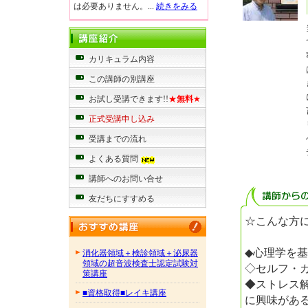
は必要ありません。...
続きをみる
カリキュラム内容
この講師の別講座
お試し受講できます!!
★
無料
★
正式受講申し込み
受講までの流れ
よくある質問
講師へのお問い合せ
友だちにすすめる
☆こんな方
◆心理学を
消化器領域＋検診領域＋泌尿器
領域の超音波検査士認定試験対
◇セルフ・
策講座
◆ストレス
■資格取得■レイキ講座
に興味があ