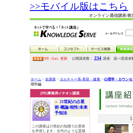
>>モバイル版はこちら
オンライン通信講座/教
234
8/8（Sat）更新
公開講座数：
講座 延べ受講者
ホーム
>
全講座
>
カルチャー系-美容・健康
>
心理学・カウンセ
理学編
[PR]事務局イチオシ講座
21世紀の占星
術-概論/相性/未来
予知法
【
この講座は21世紀の知識で占星術
を学習します。古代のような霊感