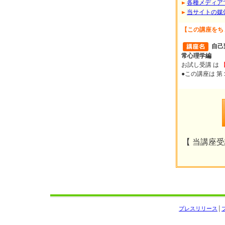
各種メディア
当サイトの媒
【この講座をち
自己
常心理学編
お試し受講 は
●この講座は 
【 当講座受講
プレスリリース
│