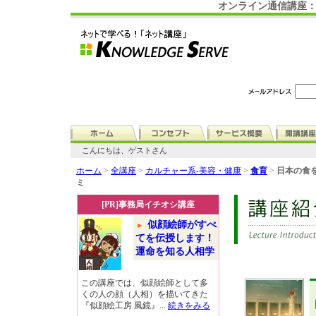
オンライン通信講座：
こんにちは、ゲストさん
ホーム
>
全講座
>
カルチャー系-美容・健康
>
食育
>
日本の食を
ミ
[PR]事務局イチオシ講座
似顔絵師がすべ
てを伝授します！
運命を知る人相学
この講座では、似顔絵師として多
くの人の顔（人相）を描いてきた
『似顔絵工房 風鏡』...
続きをみる