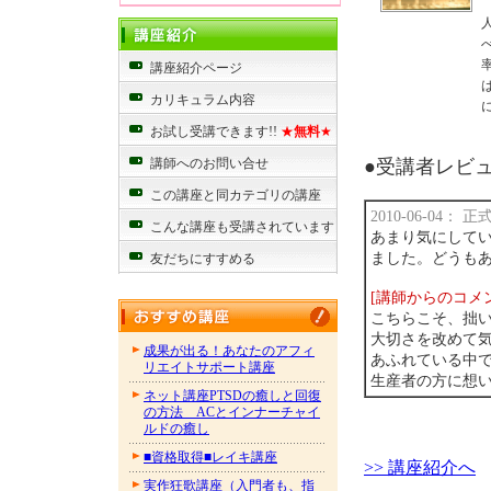
講座紹介ページ
カリキュラム内容
お試し受講できます!!
★
無料
★
講師へのお問い合せ
●受講者レビュー
この講座と同カテゴリの講座
2010-06-04：
こんな講座も受講されています
あまり気にして
ました。どうも
友だちにすすめる
[講師からのコメ
こちらこそ、拙い
大切さを改めて気
成果が出る！あなたのアフィ
あふれている中
リエイトサポート講座
生産者の方に想い
ネット講座PTSDの癒しと回復
の方法 ACとインナーチャイ
ルドの癒し
■資格取得■レイキ講座
>> 講座紹介へ
実作狂歌講座（入門者も、指