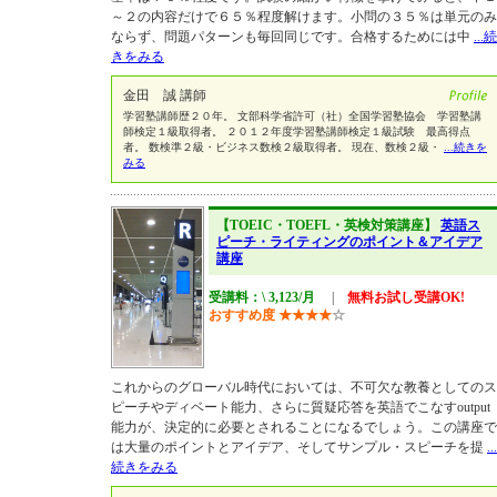
～２の内容だけで６５％程度解けます。小問の３５％は単元のみ
ならず、問題パターンも毎回同じです。合格するためには中
...続
きをみる
金田 誠 講師
学習塾講師歴２０年。 文部科学省許可（社）全国学習塾協会 学習塾講
師検定１級取得者。 ２０１２年度学習塾講師検定１級試験 最高得点
者。 数検準２級・ビジネス数検２級取得者。 現在、数検２級・
...続きを
みる
【TOEIC・TOEFL・英検対策講座】
英語ス
ピーチ・ライティングのポイント＆アイデア
講座
受講料：\ 3,123/月
|
無料お試し受講OK!
おすすめ度
★
★
★
★
☆
これからのグローバル時代においては、不可欠な教養としてのス
ピーチやディベート能力、さらに質疑応答を英語でこなすoutput
能力が、決定的に必要とされることになるでしょう。この講座で
は大量のポイントとアイデア、そしてサンプル・スピーチを提
...
続きをみる