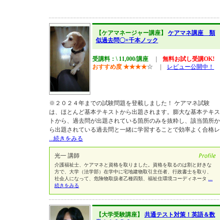
【ケアマネージャー講座】
ケアマネ講座 類
似過去問〇×千本ノック
受講料：\ 11,000/講座
|
無料お試し受講OK!
おすすめ度
★
★
★
★
☆
|
レビュー公開中！
※２０２４年までの試験問題を登載しました！ ケアマネ試験
は、ほとんど基本テキストから出題されます。膨大な基本テキス
トから、過去問が出題されている箇所のみを抜粋し、該当箇所か
ら出題されている過去問と一緒に学習することで効率よく合格レ
...続きをみる
光一 講師
介護福祉士、ケアマネと資格を取りました。資格を取るのは割と好きな
方で、大学（法学部）在学中に宅地建物取引主任者、行政書士を取り、
社会人になって、危険物取扱者乙種四類、福祉住環境コーディネータ
...
続きをみる
【大学受験講座】
共通テスト対策！英語＆数