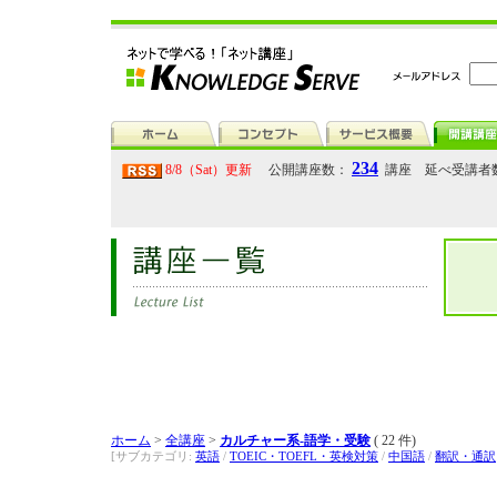
234
8/8（Sat）更新
公開講座数：
講座 延べ受講者
ホーム
>
全講座
>
カルチャー系-語学・受験
( 22 件)
[サブカテゴリ:
英語
/
TOEIC・TOEFL・英検対策
/
中国語
/
翻訳・通訳