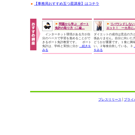
【事務局おすすめ五つ星講座】はコチラ
問題から学ぶ ボート
リバウンドしない
免許の取り方（二級...
エット！ 一カ月に..
インターネット環境がある方が自
ダイエットの成功は意志の力
分のペースで学習を進めることがで
係ありません。自分に向いた
きるボート免許教室です。 ボート
どうかが重要です。１食に興
免許は、学科と実技に分か
...続きを
い。２毎食自炊している。３
みる
をみる
プレスリリース
│
プライ