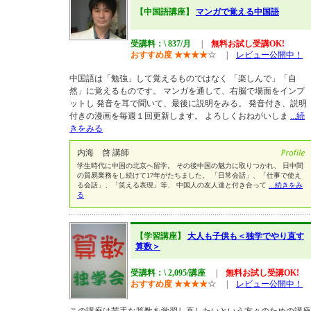
【中国語講座】
マンガで覚える中国語
受講料：\ 837/月
|
無料お試し受講OK!
おすすめ度
★
★
★
★
☆
|
レビュー公開中！
中国語は「勉強」して覚えるものではなく 「楽しんで」「自
然」に覚えるものです。 マンガを通して、右脳で場面をインプ
ットし 発音を耳で聞いて、最後に説明をみる。 発音付き、説明
付きの漫画を毎週１回更新します。 よろしくおねがいしま
...続
きをみる
内海 啓 講師
学生時代に中国の北京へ留学。 その後中国の魅力に取りつかれ、 日中間
の貿易業務をし続けて17年がたちました。 「日常会話」、「仕事で使え
る会話」、「笑える表現」等、 中国人の友人達と付き合って
...続きをみ
る
【学習講座】
大人も子供も＜独学でやり直す
算数＞
受講料：\ 2,095/講座
|
無料お試し受講OK!
おすすめ度
★
★
★
★
☆
|
レビュー公開中！