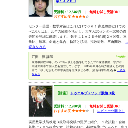
学１Ａ２ＢＣ
受講料：\ 2,546/月
|
無料お試し受講OK!
おすすめ度
★
★
★
★
☆
センター英語・数学対策はこれだけでＯＫ！ 家庭教師だけでの
べ200人以上、20年の経験を活かし、大学入試センター試験の過
去問を詳細に解説します。 数学は１Ａ２Ｂ全範囲(２次関数、三
角比、確率、命題と集合、軌跡と領域、指数対数、三角関数、
...
続きをみる
江間 淳 講師
家庭教師歴20年、のべ200人以上を指導してきたプロ家庭教師。水戸市・
常陸太田市で個人塾も運営しています。 2015年６月石崎秀穂さんとの共
著で「やりなおしの中学英語を完成させる本」(総合科学出版)を�
...続き
をみる
【講座】
トゥエルブメソッド数検３級
受講料：\ 2,200/月
|
無料お試し受講OK!
おすすめ度
★
★
★
★
☆
|
レビュー公開中！
実用数学技能検定３級取得突破の要所ご紹介。 １次試験：合格
基準は７０％程度です。試験の細かい特徴を挙げてみると、中１