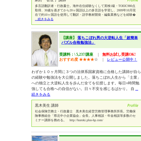
網野 智世子 講師
多言語翻訳者・行政書士。海外在住経験なくして英検1級・TOEIC980点
取得、30歳を過ぎてから20ヶ国語以上の多言語を学習し、2009年10月現
在で約10ヶ国語を使用して翻訳・語学教材開発・編集業務などを経験�
...続きをみる
【講座】
落ちこぼれ男の大逆転人生「超簡単
パズル合格勉強法」
受講料：\ 5,237/講座
|
無料お試し受講OK!
おすすめ度
★
★
★
★
☆
|
レビュー公開中！
わずか１０ヶ月間に３つの法律系国家資格に合格した講師が自ら
の経験や勉強法を大公開しました。落ちこぼれ人生から「士業」
への独立と大逆転人生を歩んだ全てを伝授します。毎日○時間勉
強しても合格への自信がない。日々不安を感じるばかり。 自
...
続きをみる
黒木美生 講師
社会保険労務士・行政書士 黒木美生経営労務管理事務所所長。労働保
険事務組合「県北中小企業協会」会長。人事相談・年金相談等多数のセ
ミナー講師を務める。 http://kuroki.plus-hp.com/