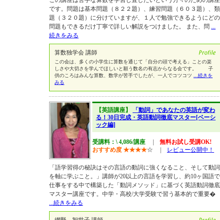
この講座は苦手な算数を学習し直したいという方々のための講座
です。問題は基本問題（８２２題）、練習問題（６０３題）、類
題（３２０題）に分けていますが、１人で勉強できるようにどの
問題もできるだけ丁寧で詳しい解説をつけました。 また、問
...
続きをみる
算数独学会 講師
この会は、多くの小学生に算数を通じて「自分の頭で考える」ことの楽
しさや大切さを学んでほしいと願う数名の有志からなる会です。 子
供のころはみんな算数、数学が苦手でしたが、一人でコツコツ
...続きを
みる
【英語講座】
「動詞」であなたの英語が変わ
る！30日完成・英語動詞徹底マスター[ベーシ
ック編]
受講料：\ 4,086/講座
|
無料お試し受講OK!
おすすめ度
★
★
★
★
☆
|
レビュー公開中！
「語学習得の秘訣はその言語の動詞に強くなること、そして動詞
を軸に学ぶこと。」講師が20以上の言語を学習し、約10ヶ国語で
仕事をする中で構築した「動詞メソッド」に基づく英語動詞徹底
マスター講座です。中学・高校/大学受験で習う基本的で重要�
...続きをみる