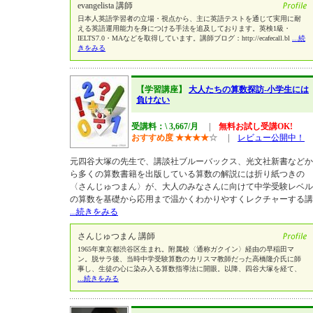
evangelista 講師
日本人英語学習者の立場・視点から、主に英語テストを通じて実用に耐
える英語運用能力を身につける手法を追及しております。英検1級・
IELTS7.0・MAなどを取得しています。講師ブログ：http://ecafecall.bl
...続
きをみる
【学習講座】
大人たちの算数探訪-小学生には
負けない
受講料：\ 3,667/月
|
無料お試し受講OK!
おすすめ度
★
★
★
★
☆
|
レビュー公開中！
元四谷大塚の先生で、講談社ブルーバックス、光文社新書などか
ら多くの算数書籍を出版している算数の解説には折り紙つきの
〈さんじゅつまん〉が、大人のみなさんに向けて中学受験レベル
の算数を基礎から応用まで温かくわかりやすくレクチャーする講
...続きをみる
さんじゅつまん 講師
1965年東京都渋谷区生まれ。附属校〈通称ガクイン〉経由の早稲田マ
ン。脱サラ後、当時中学受験算数のカリスマ教師だった高橋隆介氏に師
事し、生徒の心に染み入る算数指導法に開眼。以降、四谷大塚を経て、
...続きをみる