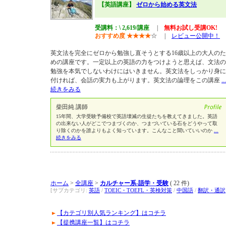
【英語講座】
ゼロから始める英文法
受講料：\ 2,619/講座
|
無料お試し受講OK!
おすすめ度
★
★
★
★
☆
|
レビュー公開中！
英文法を完全にゼロから勉強し直そうとする16歳以上の大人のた
めの講座です。一定以上の英語の力をつけようと思えば、文法の
勉強を本気でしないわけにはいきません。英文法をしっかり身に
付ければ、会話の実力も上がります。英文法の論理をこの講座
...
続きをみる
柴田純 講師
15年間、大学受験予備校で英語壊滅の生徒たちを教えてきました。英語
の出来ない人がどこでつまづくのか、つまづいている石をどうやって取
り除くのかを誰よりもよく知っています。こんなこと聞いていいのか
...
続きをみる
ホーム
>
全講座
>
カルチャー系-語学・受験
( 22 件)
[サブカテゴリ:
英語
/
TOEIC・TOEFL・英検対策
/
中国語
/
翻訳・通訳
【カテゴリ別人気ランキング】はコチラ
【提携講座一覧】はコチラ