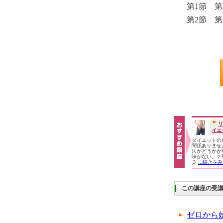
第1節 第
第2節 第
リ
イエ
ダイエットの
関係ありませ
法かどうかが
味がない。２
３
...続きを
この講座の受
ゼロから