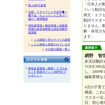
「日本人が
賢人的FX道場
ういう動詞を
主婦・リタイアした方必見◆一
例文・エク
攫千金・ちょっとした工夫で一
儲け！発明教室
動詞マスタ
りません。
消化器領域＋検診領域＋泌尿器
領域の超音波検査士認定試験対
解・表現力
策講座
ます。
この講座と同カテゴリの講座
こんな講座も受講されています
その他の講座一覧へ
網野 智
多言語翻訳
TOEIC9
新規会員登録（無料）で【もれ
し、2009
なく】受講ポイント300円分プ
レゼント！
編集業務な
4児の子育
構築。これ
マスター法」
日、初心者