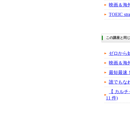
映画＆海
TOEIC 
この講座と同じ
ゼロから
映画＆海
最短最速！
誰でもな
【 カルチ
11 件)