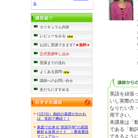
る
カリキュラム内容
レビューをみる
お試し受講できます!!
★
無料
★
正式受講申し込み
受講までの流れ
よくある質問
講師へのお問い合せ
友だちにすすめる
英語を頑張っ
いし実際の
なりたい方
(1日5分）相続の基礎が分かれ
用下さい。
ば、笑顔で爽続！！
本講座は「
家庭で出来る“原因不明”の原因
である「動
解析＆改善ガイド ～整体裏技
できるよう
マニュアル～