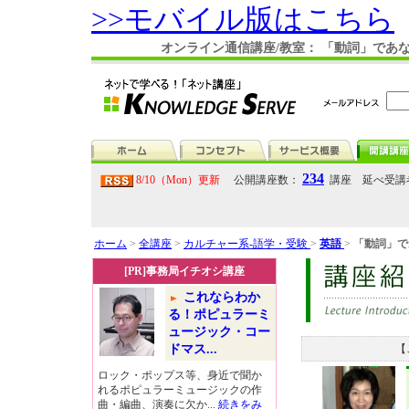
>>モバイル版はこちら
オンライン通信講座/教室： 「動詞」であ
234
8/10（Mon）更新
公開講座数：
講座 延べ受講
ホーム
>
全講座
>
カルチャー系-語学・受験
>
英語
>
「動詞」で
[PR]事務局イチオシ講座
これならわか
る！ポピュラーミ
ュージック・コー
ドマス...
【
ロック・ポップス等、身近で聞か
れるポピュラーミュージックの作
曲・編曲、演奏に欠か...
続きをみ