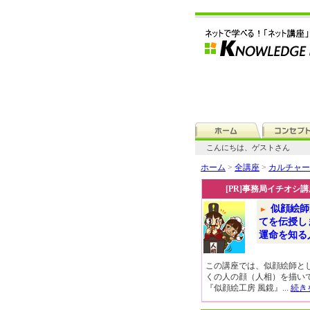
こんにちは、ゲストさん
ホーム
>
全講座
>
カルチャー
[PR]事務局イチオシ講
似顔絵師
てを伝授し
運命を知る
この講座では、似顔絵師と
くの人の顔（人相）を描い
『似顔絵工房 風鏡』...
続き