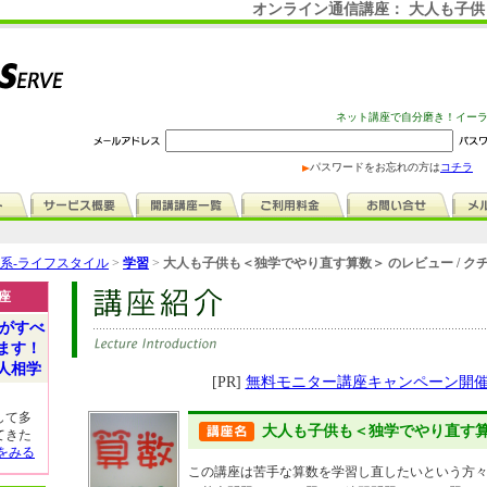
オンライン通信講座： 大人も子
ネット講座で自分磨き！イー
パスワードをお忘れの方は
コチラ
系-ライフスタイル
>
学習
>
大人も子供も＜独学でやり直す算数＞ のレビュー / ク
座
がすべ
ます！
人相学
[PR]
無料モニター講座キャンペーン開
して多
大人も子供も＜独学でやり直す
てきた
をみる
この講座は苦手な算数を学習し直したいという方