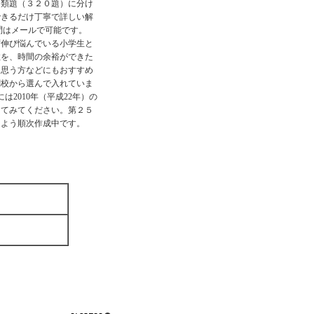
、類題（３２０題）に分け
できるだけ丁寧で詳しい解
質問はメールで可能です。
ず伸び悩んでいる小学生と
数を、時間の余裕ができた
と思う方などにもおすすめ
関校から選んで入れていま
は2010年（平成22年）の
してみてください。第２５
るよう順次作成中です。