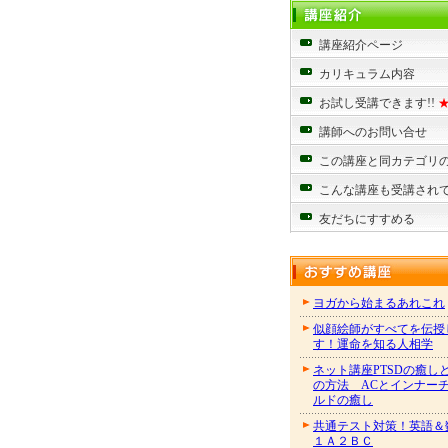
講座紹介ページ
カリキュラム内容
お試し受講できます!!
講師へのお問い合せ
この講座と同カテゴリ
こんな講座も受講され
友だちにすすめる
ヨガから始まるあれこれ
似顔絵師がすべてを伝授
す！運命を知る人相学
ネット講座PTSDの癒し
の方法 ACとインナー
ルドの癒し
共通テスト対策！英語＆
１Ａ２ＢＣ