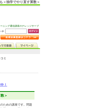
供も＜独学でやり直す算数＞
ラーニング通信講座のナレッジサーブ
チコミ
催中！
算数＞
々のための講座です。問題