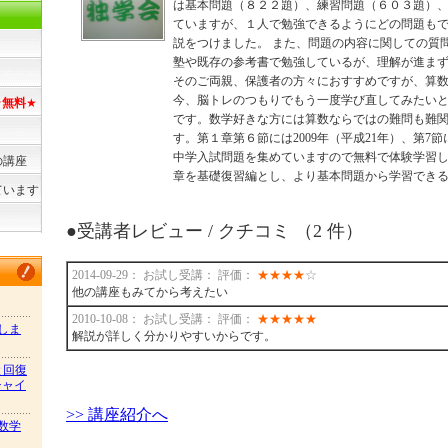
は基本問題（８２２題）、練習問題（６０３題）
ていますが、１人で勉強できるようにどの問題も
説をつけました。 また、問題の内容に関しての
塾や既存の参考書で勉強しているが、理解が進ま
そのご両親、保護者の方々におすすめですが、算
今、脳トレのつもりでもう一度学び直してみたい
★
無料
★
です。数学好きな方には算数ならではの難問も難
す。第１章第６節には2009年（平成21年）、第7節に
中学入試問題を集めていますので無料で体験学習
の講座
章を基礎復習編とし、より基本問題から学習でき
ています
●受講者レビュー / クチコミ （2 件）
2014-09-29： お試し受講： 評価：
★
★
★
★
☆
他の講座もみてから考えたい
2010-10-08： お試し受講： 評価：
★
★
★
★
★
しま
解説が詳しく分かりやすいからです。
と回復
チャイ
>> 講座紹介へ
数学