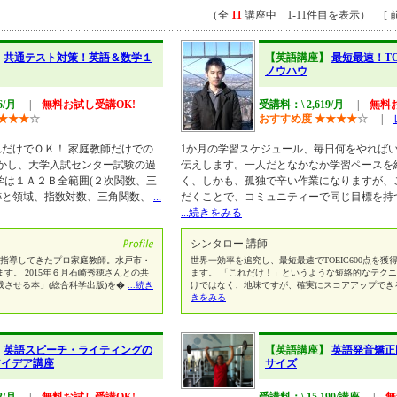
（全
11
講座中 1-11件目を表示） [ 前
】
共通テスト対策！英語＆数学１
【英語講座】
最短最速！T
ノウハウ
6/月
|
無料お試し受講OK!
受講料：\ 2,619/月
|
無料
★
★
★
☆
おすすめ度
★
★
★
★
☆
|
だけでＯＫ！ 家庭教師だけでの
1か月の学習スケジュール、毎日何をやれば
活かし、大学入試センター試験の過
伝えします。一人だとなかなか学習ペースを
学は１Ａ２Ｂ全範囲(２次関数、三
く、しかも、孤独で辛い作業になりますが、
跡と領域、指数対数、三角関数、
...
だくことで、コミュニティーで同じ目標を持
...続きをみる
シンタロー 講師
上を指導してきたプロ家庭教師。水戸市・
世界一効率を追究し、最短最速でTOEIC600点を
す。 2015年６月石崎秀穂さんとの共
ます。 「これだけ！」というような短絡的なテク
させる本」(総合科学出版)を�
...続き
けではなく、地味ですが、確実にスコアアップでき
きをみる
】
英語スピーチ・ライティングの
【英語講座】
英語発音矯正
アイデア講座
サイズ