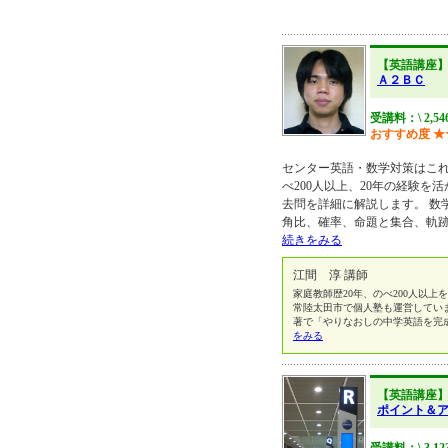
【英語講座
Ａ２ＢＣ
受講料：\ 2,54
おすすめ度
★
センター英語・数学対策はこれ
べ200人以上、20年の経験を
去問を詳細に解説します。 数
角比、確率、命題と集合、軌
続きをみる
江間 淳 講師
家庭教師歴20年、のべ200人以
常陸太田市で個人塾も運営していま
著で「やりなおしの中学英語を完成
をみる
【英語講座
ポイント＆