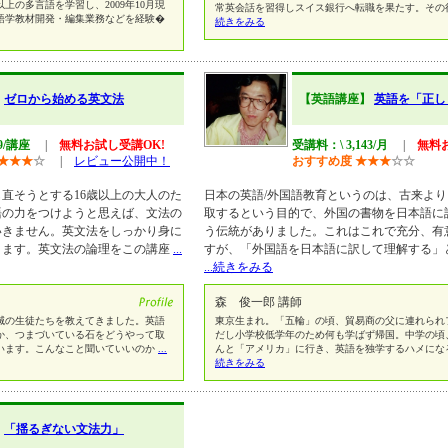
以上の多言語を学習し、2009年10月現
常英会話を習得しスイス銀行へ転職を果たす。その
・語学教材開発・編集業務などを経験�
続きをみる
】
ゼロから始める英文法
【英語講座】
英語を「正し
19/講座
|
無料お試し受講OK!
受講料：\ 3,143/月
|
無料
★
★
★
☆
|
レビュー公開中！
おすすめ度
★
★
★
☆
☆
直そうとする16歳以上の大人のた
日本の英語/外国語教育というのは、古来よ
語の力をつけようと思えば、文法の
取するという目的で、外国の書物を日本語に
いきません。英文法をしっかり身に
う伝統がありました。これはこれで充分、有
ります。英文法の論理をこの講座
...
すが、「外国語を日本語に訳して理解する」
...続きをみる
森 俊一郎 講師
壊滅の生徒たちを教えてきました。英語
東京生まれ。「五輪」の頃、貿易商の父に連れられ
か、つまづいている石をどうやって取
だし小学校低学年のため何も学ばず帰国。中学の頃
います。こんなこと聞いていいのか
...
んと「アメリカ」に行き、英語を独学するハメにな
続きをみる
】
「揺るぎない文法力」