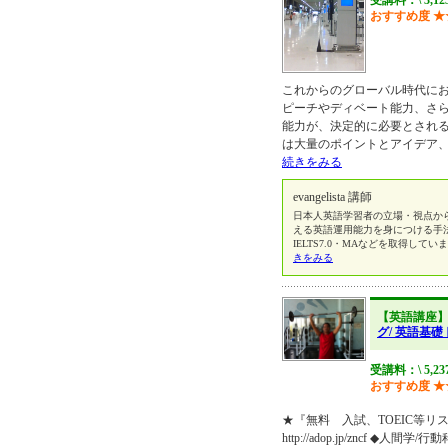
受講料：\ 3,12
おすすめ度
★
これからのグローバル時代に
ピーチやディベート能力、さらに
能力が、決定的に必要とされ
は大量のポイントとアイデア
続きをみる
evangelista 講師
日本人英語学習者の立場・視点か
える英語運用能力を身につける手
IELTS7.0・MAなどを取得しています。講
きをみる
【英語講座
グ/ 英語基
受講料：\ 5,23
おすすめ度
★
★『無料 入試、TOEIC等リ
http://adop.jp/zncf 