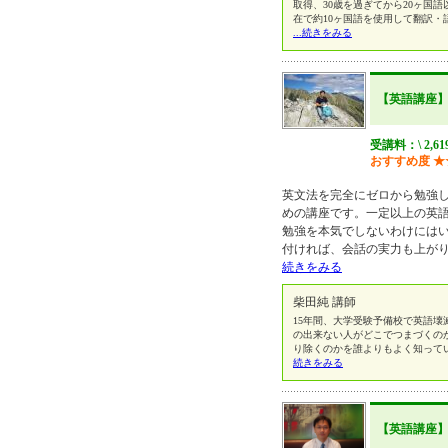
取得、30歳を過ぎてから20ヶ国語
在で約10ヶ国語を使用して翻訳
...続きをみる
【英語講座
受講料：\ 2,6
おすすめ度
★
英文法を完全にゼロから勉強し
めの講座です。一定以上の英
勉強を本気でしないわけには
付ければ、会話の実力も上が
続きをみる
柴田純 講師
15年間、大学受験予備校で英語
の出来ない人がどこでつまづくの
り除くのかを誰よりもよく知って
続きをみる
【英語講座