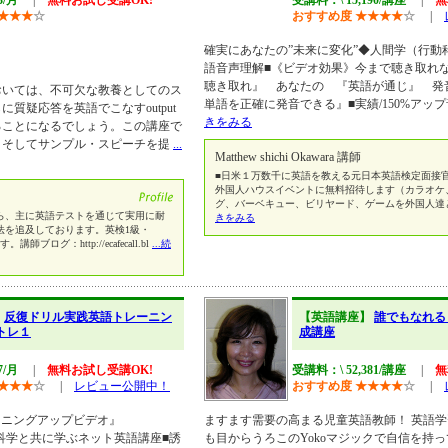
3/月
|
無料お試し受講OK!
受講料：\ 15,190/講座
|
無
★
★
★
☆
おすすめ度
★
★
★
★
☆
|
確実にあなたの”未来に変化”◆人間学（行動
語音声理解■《ビデオ効果》今まで聴き取れ
聴き取れ』 あなたの 『英語が通じ』 発
おいては、不可欠な教養としてのス
単語を正確に発音できる』■実績/150%アッ
質疑応答を英語でこなすoutput
きをみる
ることになるでしょう。この講座で
、そしてサンプル・スピーチを提
...
Matthew shichi Okawara 講師
■日米１万数千に英語を教える元日本英語検定面接官
外国人ハウスイベントに無料招待します（カラオケ
グ、バーベキュー、ビリヤード、ゲームを外国人達
ら、主に英語テストを通じて実用に耐
きをみる
法を追及しております。英検1級・
師ブログ：http://ecafecall.bl
...続
】
反復ドリル実践英語トレーニン
【英語講座】
誰でもなれる
礎トレ１
成講座
7/月
|
無料お試し受講OK!
受講料：\ 52,381/講座
|
無
★
★
★
☆
|
レビュー公開中！
おすすめ度
★
★
★
★
☆
|
スニングアップビデオ』
ますます需要の高まる児童英語教師！ 英語
◆人間学/行動科学と共に学ぶネット英語講座■誘
も目からうろこのYokoマジックで自信を持