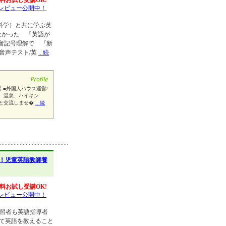
料お試し受講OK!
レビュー公開中！
科学）と共に学ぶ英
なかった 『英語が
音記号理解で 『新
プ音声テスト/英
...続
 ■外国人ハウス運営/
、温泉、ハイキン
と交流しませ�
...続
！児童英語教師養
料お試し受講OK!
レビュー公開中！
学習者も英語指導者
って英語を教えること