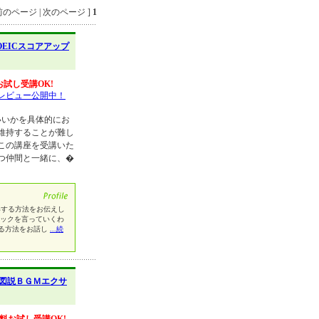
のページ | 次のページ ]
1
OEICスコアアップ
お試し受講OK!
レビュー公開中！
いいかを具体的にお
維持することが難し
この講座を受講いた
つ仲間と一緒に、�
獲得する方法をお伝えし
ニックを言っていくわ
る方法をお話し
...続
図説ＢＧＭエクサ