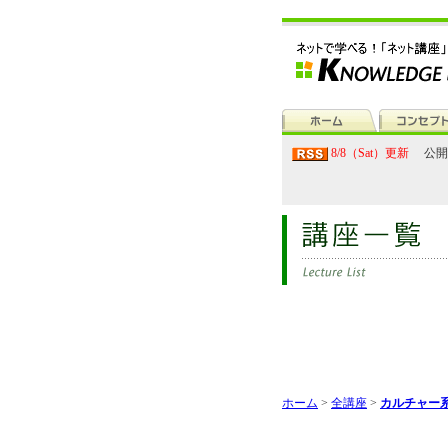
8/8（Sat）更新
公開
ホーム
>
全講座
>
カルチャー系