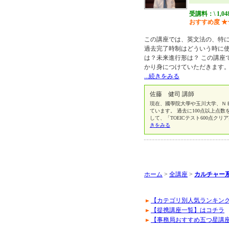
受講料：\ 1,04
おすすめ度
★
この講座では、英文法の、特
過去完了時制はどういう時に
は？未来進行形は？ この講座
かり身につけていただきます。
...続きをみる
佐藤 健司 講師
現在、國學院大學や玉川大学、Ｎ
ています。 過去に100点以上点
して、「TOEICテスト600点クリ
きをみる
ホーム
>
全講座
>
カルチャー系
【カテゴリ別人気ランキン
【提携講座一覧】はコチラ
【事務局おすすめ五つ星講