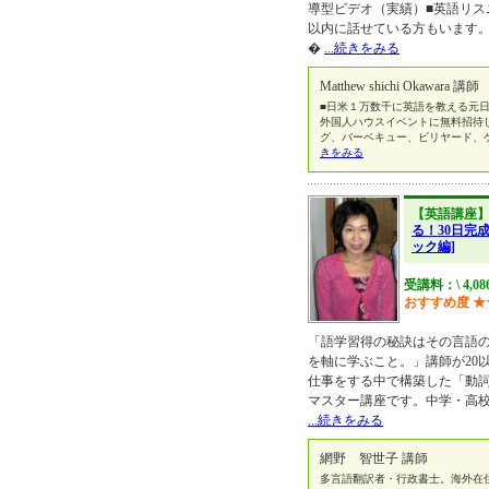
導型ビデオ（実績）■英語リスニ
以内に話せている方もいます
�
...続きをみる
Matthew shichi Okawara 講師
■日米１万数千に英語を教える元日
外国人ハウスイベントに無料招待
グ、バーベキュー、ビリヤード、
きをみる
【英語講座
る！30日完
ック編]
受講料：\ 4,0
おすすめ度
★
「語学習得の秘訣はその言語
を軸に学ぶこと。」講師が20
仕事をする中で構築した「動
マスター講座です。中学・高校
...続きをみる
網野 智世子 講師
多言語翻訳者・行政書士。海外在住経