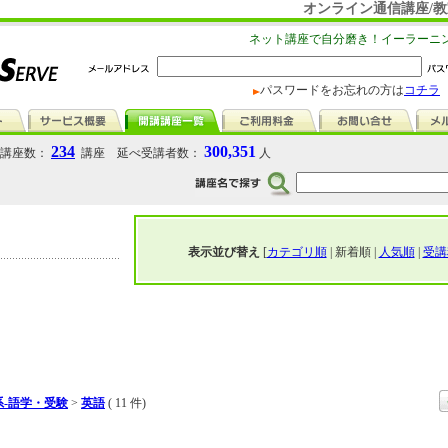
オンライン通信講座/教
ネット講座で自分磨き！イーラーニ
パスワードをお忘れの方は
コチラ
234
300,351
講座数：
講座 延べ受講者数：
人
表示並び替え
[
カテゴリ順
| 新着順 |
人気順
|
受講
-語学・受験
>
英語
( 11 件)