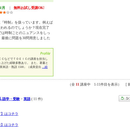
8/月
|
無料お試し受講OK!
★
★
☆
☆
に『時制』を扱っています。例えば
使われるのでしょうか？現在完了
では時制ごとのニュアンスをしっ
 最後に問題を30問用意しました
ＥＣなどでＴＯＥＩＣの講座を担当し
数を上げた経験多数あり。 また、著書と
ア英単語・熟語 1500」（成美堂出
...続
（全
11
講座中 1-11件目を表示） [ 前
-語学・受験
>
英語
( 11 件)
グ】はコチラ
座】はコチラ