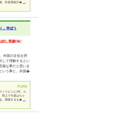
後、外資系銀行�
...
く」学ぼう
お試し受講OK!
り、外国の文化を摂
訳して理解するとい
意義な事だと思いま
という事と、外国�
フィリピンに2年、た
、同上で今度はちゃ
る。帰国するも�
...