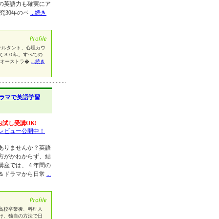
の英語力も確実にア
究30年のベ
...続き
教育コンサルタント、心理カウ
て３０年。すべての
。オーストラ�
...続き
ラマで英語学習
お試し受講OK!
レビュー公開中！
ありませんか？英語
方がかわからず、結
講座では、４年間の
＆ドラマから日常
...
が苦手で高校卒業後、料理人
け、独自の方法で日