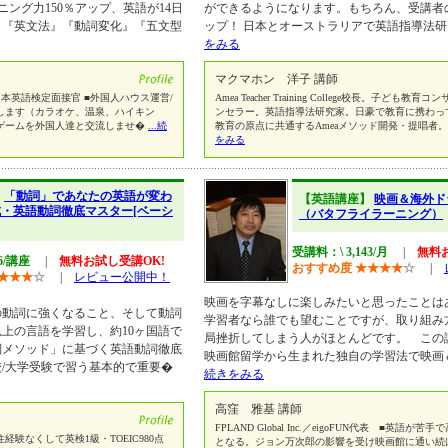
ング力150％アップ、英語が14日
ができるようになります。もちろん、受講者
。『英文法』『動詞変化』『五文型
ップ！ 日本とオーストラリアで英語指導法研
をみる
マクマホン 洋子 講師
本英語検定面接官 ■外国人ハウス運営/
Amea Teacher Training College校長。子ども
します（カラオケ、温泉、ハイキン
ンセラー。英語指導法研究家。日豪で教育に携わっ
ゲームを外国人達と交流しませ�
...続
教育の原点に共通するAmeaメソッド開発・提唱者
をみる
】
「動詞」であなたの英語が変わ
【英語講座】
映画＆海外ド
成・英語動詞徹底マスター[ベーシ
（バタフライラーニング）
受講料：\ 3,143/月
|
無料
86/講座
|
無料お試し受講OK!
おすすめ度
★
★
★
★
☆
|
★
★
★
☆
|
レビュー公開中！
映画を字幕なしに楽しみたいと思ったことは
の動詞に強くなること、そして動詞
学習者なら誰でも望むことですが、取り組み
以上の言語を学習し、約10ヶ国語で
局挫折してしまう人がほとんどです。 この
詞メソッド」に基づく英語動詞徹底
映画館留学から生まれた独自の学習法で映画
/大学受験で習う基本的で重要�
続きをみる
高窪 雅基 講師
FPLAND Global Inc.／eigoFUN代表 ■英語
験なくして英検1級・TOEIC980点
となる。ジョン万次郎の影響を受け映画館に通い続