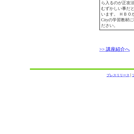
ら入るのが正攻法
むずかしい事だ
います。 ＨＢＯか
Cityの学習教
ださい。
>> 講座紹介へ
プレスリリース
│