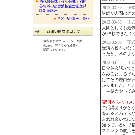
消化器領域＋検診領域＋泌尿
器領域の超音波検査士認定試
2013-03-30：
験対策講座
講師が人間のク
その他の講座一覧へ
2013-03-30：
人間としても最低
が 信頼できなく
お客さまのプライバシー保護
2013-02-06：
のため、SSL暗号化通信を
受講内容が少な
採用しています。
ったが、私のよ
2012-03-25：
日常英会話がで
をみるとまるで
けてその理由が
かりました。ど
一生懸命やって
[講師からのコメ
ご受講ありがと
をみるとわから
言われ良い気に
知っているので
スニングの弱点