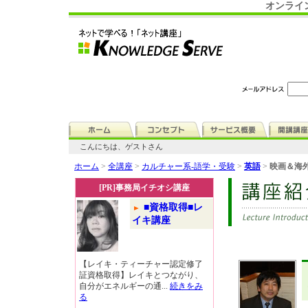
オンライ
こんにちは、ゲストさん
ホーム
>
全講座
>
カルチャー系-語学・受験
>
英語
>
映画＆海外
[PR]事務局イチオシ講座
■資格取得■レ
イキ講座
【レイキ・ティーチャー認定修了
証資格取得】レイキとつながり、
自分がエネルギーの通...
続きをみ
る