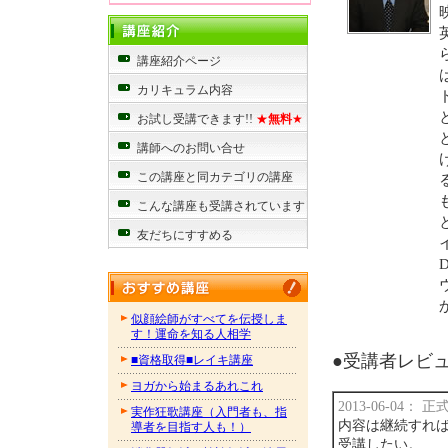
講座紹介ページ
カリキュラム内容
お試し受講できます!!
★
無料
★
講師へのお問い合せ
この講座と同カテゴリの講座
こんな講座も受講されています
友だちにすすめる
似顔絵師がすべてを伝授しま
す！運命を知る人相学
●受講者レビュー
■資格取得■レイキ講座
ヨガから始まるあれこれ
2013-06-04：
実作狂歌講座（入門者も、指
内容は継続すれば
導者を目指す人も！）
受講したい。