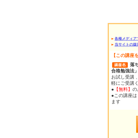
各種メディア
当サイトの媒
【この講座
落
合格勉強法
お試し受講 
軽にご受講
●
【無料】
の
●この講座は
ます