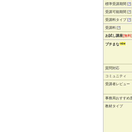
標準受講期間
[?]
受講可能期間
[?]
受講料タイプ
[?]
受講料
[?]
お試し講座
[無料
プチまな
質問対応
コミュニティ
受講者レビュー
事務局おすすめ
教材タイプ