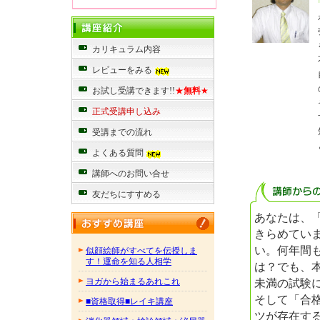
カリキュラム内容
レビューをみる
お試し受講できます!!
★
無料
★
正式受講申し込み
受講までの流れ
よくある質問
講師へのお問い合せ
友だちにすすめる
あなたは、
きらめてい
い。何年間
似顔絵師がすべてを伝授しま
す！運命を知る人相学
は？でも、
未満の試験
ヨガから始まるあれこれ
そして「合
■資格取得■レイキ講座
ツが存在す