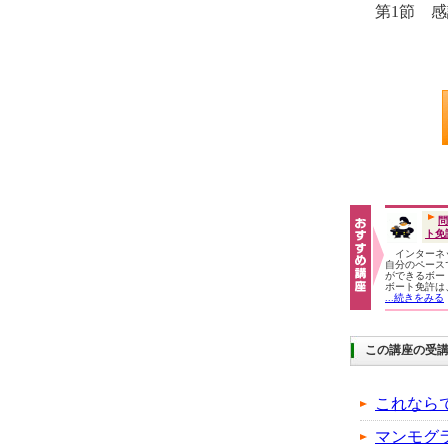
第1節 
問
ト免
インターネ
自分のペース
ができるボ
ボート免許は
...続きをみる
この講座の受
これなら
マンモグ