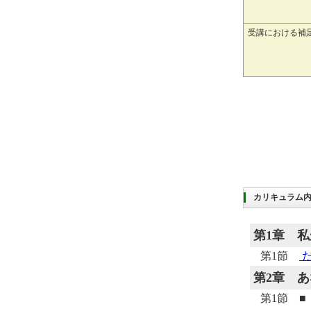
受講における補
カリキュラム
第1章
私
第1節
だ
第2章
あ
第1節 