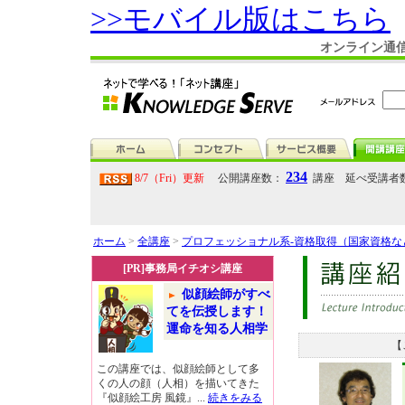
>>モバイル版はこちら
オンライン通
234
8/7（Fri）更新
公開講座数：
講座 延べ受講者
ホーム
>
全講座
>
プロフェッショナル系-資格取得（国家資格
[PR]事務局イチオシ講座
似顔絵師がすべ
てを伝授します！
運命を知る人相学
【
この講座では、似顔絵師として多
くの人の顔（人相）を描いてきた
『似顔絵工房 風鏡』...
続きをみる