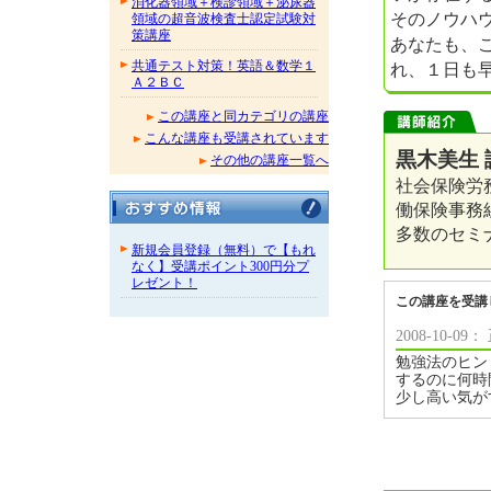
消化器領域＋検診領域＋泌尿器
そのノウハ
領域の超音波検査士認定試験対
策講座
あなたも、
共通テスト対策！英語＆数学１
れ、１日も
Ａ２ＢＣ
この講座と同カテゴリの講座
こんな講座も受講されています
黒木美生 
その他の講座一覧へ
社会保険労
働保険事務
多数のセミ
新規会員登録（無料）で【もれ
なく】受講ポイント300円分プ
レゼント！
この講座を受講
2008-10-
勉強法のヒン
するのに何時
少し高い気が