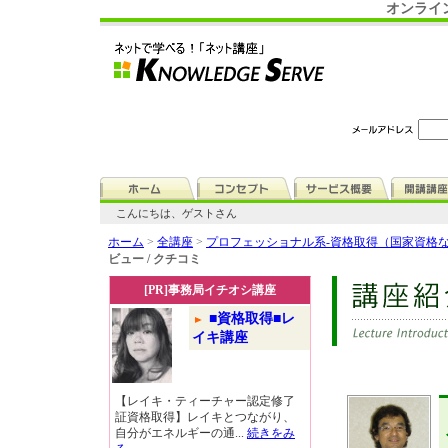
オンライ
こんにちは、ゲストさん
ホーム
>
全講座
>
プロフェッショナル系-資格取得（国家資格
ビュー / クチコミ
[PR]事務局イチオシ講座
■資格取得■レ
イキ講座
【レイキ・ティーチャー認定修了
証資格取得】レイキとつながり、
自分がエネルギーの通...
続きをみ