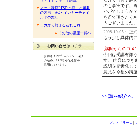
リエイトサポート講座
のも事実です。
ネット講座PTSDの癒しと回復
かがでしょうか
の方法 ACとインナーチャイ
を得て頂きたく
ルドの癒し
うございました
ヨガから始まるあれこれ
2008-10-05：
その他の講座一覧へ
もう少し具体的
[講師からのコメ
今回は受講有難う
お客さまのプライバシー保護
す。 内容につき
のため、SSL暗号化通信を
採用しています。
説明を簡素化して
意見を今後の講座
>> 講座紹介へ
プレスリリース
│