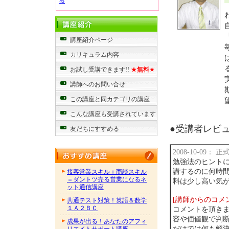
る
講座紹介ページ
カリキュラム内容
お試し受講できます!!
★
無料
★
講師へのお問い合せ
この講座と同カテゴリの講座
こんな講座も受講されています
●受講者レビュー
友だちにすすめる
2008-10-09：
勉強法のヒント
講するのに何時
接客営業スキル＋商談スキル
＝ダントツ売る営業になるネ
料は少し高い気
ット通信講座
[講師からのコメ
共通テスト対策！英語＆数学
１Ａ２ＢＣ
コメントを頂き
容や価値観で判
成果が出る！あなたのアフィ
だけでは何も解