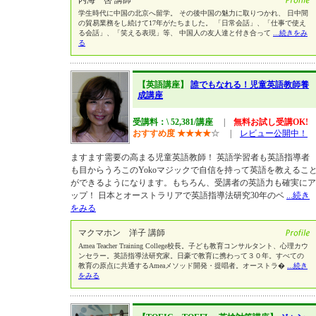
内海 啓 講師
学生時代に中国の北京へ留学。 その後中国の魅力に取りつかれ、 日中間
の貿易業務をし続けて17年がたちました。 「日常会話」、「仕事で使え
る会話」、「笑える表現」等、 中国人の友人達と付き合って
...続きをみ
る
【英語講座】
誰でもなれる！児童英語教師養
成講座
受講料：\ 52,381/講座
|
無料お試し受講OK!
おすすめ度
★
★
★
★
☆
|
レビュー公開中！
ますます需要の高まる児童英語教師！ 英語学習者も英語指導者
も目からうろこのYokoマジックで自信を持って英語を教えるこ
ができるようになります。もちろん、受講者の英語力も確実にア
ップ！ 日本とオーストラリアで英語指導法研究30年のベ
...続き
をみる
マクマホン 洋子 講師
Amea Teacher Training College校長。子ども教育コンサルタント、心理カウ
ンセラー。英語指導法研究家。日豪で教育に携わって３０年。すべての
教育の原点に共通するAmeaメソッド開発・提唱者。オーストラ�
...続き
をみる