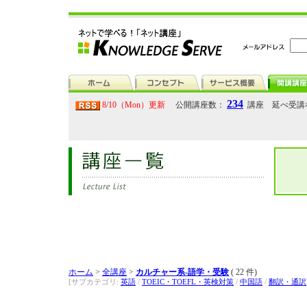
234
8/10（Mon）更新
公開講座数：
講座 延べ受講
ホーム
>
全講座
>
カルチャー系-語学・受験
( 22 件)
[サブカテゴリ:
英語
/
TOEIC・TOEFL・英検対策
/
中国語
/
翻訳・通訳