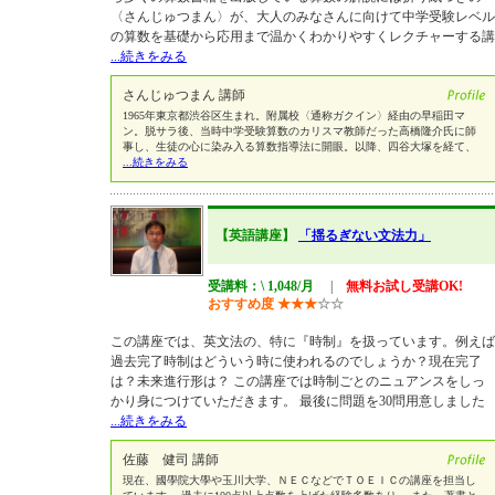
〈さんじゅつまん〉が、大人のみなさんに向けて中学受験レベル
の算数を基礎から応用まで温かくわかりやすくレクチャーする講
...続きをみる
さんじゅつまん 講師
1965年東京都渋谷区生まれ。附属校〈通称ガクイン〉経由の早稲田マ
ン。脱サラ後、当時中学受験算数のカリスマ教師だった高橋隆介氏に師
事し、生徒の心に染み入る算数指導法に開眼。以降、四谷大塚を経て、
...続きをみる
【英語講座】
「揺るぎない文法力」
受講料：\ 1,048/月
|
無料お試し受講OK!
おすすめ度
★
★
★
☆
☆
この講座では、英文法の、特に『時制』を扱っています。例えば
過去完了時制はどういう時に使われるのでしょうか？現在完了
は？未来進行形は？ この講座では時制ごとのニュアンスをしっ
かり身につけていただきます。 最後に問題を30問用意しました
...続きをみる
佐藤 健司 講師
現在、國學院大學や玉川大学、ＮＥＣなどでＴＯＥＩＣの講座を担当し