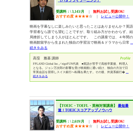
（バタフライラーニング）
受講料：\ 3,143/月
|
無料お試し受講OK!
おすすめ度
★
★
★
★
☆
|
レビュー公開中！
映画を字幕なしに楽しみたいと思ったことはありませんか？英語
学習者なら誰でも望むことですが、取り組み方がかわからず、結
局挫折してしまう人がほとんどです。 この講座では、４年間の
映画館留学から生まれた独自の学習法で映画＆ドラマから日常
...
続きをみる
高窪 雅基 講師
FPLAND Global Inc.／eigoFUN代表 ■英語が苦手で高校卒業後、料理人
となる。ジョン万次郎の影響を受け映画館に通い続け、独自の方法で日
常英会話を習得しスイス銀行へ転職を果たす。その後、外資系銀行�
...
続きをみる
【TOEIC・TOEFL・英検対策講座】
最短最
速！TOEICスコアアップノウハウ
受講料：\ 2,619/月
|
無料お試し受講OK!
おすすめ度
★
★
★
★
☆
|
レビュー公開中！