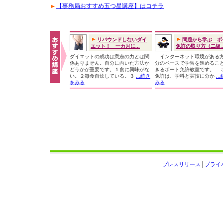
【事務局おすすめ五つ星講座】はコチラ
リバウンドしないダイ
問題から学ぶ ボ
エット！ 一カ月に...
免許の取り方（二級..
ダイエットの成功は意志の力とは関
インターネット環境がある
係ありません。自分に向いた方法か
分のペースで学習を進めるこ
どうかが重要です。１食に興味がな
きるボート免許教室です。 
い。２毎食自炊している。３
...続き
免許は、学科と実技に分か
..
をみる
みる
プレスリリース
│
プライ