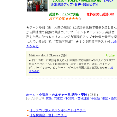
【TOEIC・TOEFL・英検対策講座】
ジャン
ル別単語アップ+音声+発音ビデオ
受講料：\ 12,572/講座
|
無料お試し受講OK!
おすすめ度
★
★
★
★
☆
★ジャンル別（例 人間の感情）に単語を収録で映像を楽しみな
がら関連性で自然に単語力アップ 「イントネーション」英語音
声を自然に学べる＝リスニング力飛躍的アップ★映像と音声を楽
しんでいるだけで、“英語耳完成“ ★１０５問音声テスト付
...続
きをみる
Matthew shichi Okawara 講師
■日米１万数千に英語を教える元日本英語検定面接官 ■外国人ハウス運営/
外国人ハウスイベントに無料招待します（カラオケ、温泉、ハイキン
グ、バーベキュー、ビリヤード、ゲームを外国人達と交流しませ�
...続
きをみる
ホーム
>
全講座
>
カルチャー系-語学・受験
( 22 件)
[サブカテゴリ:
英語
/
TOEIC・TOEFL・英検対策
/
中国語
/
翻訳・通訳
【カテゴリ別人気ランキング】はコチラ
【提携講座一覧】はコチラ