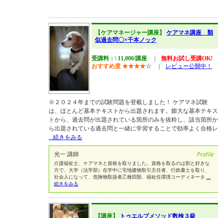
【ケアマネージャー講座】
ケアマネ講座 類
似過去問〇×千本ノック
受講料：\ 11,000/講座
|
無料お試し受講OK!
おすすめ度
★
★
★
★
☆
|
レビュー公開中！
※２０２４年までの試験問題を登載しました！ ケアマネ試験
は、ほとんど基本テキストから出題されます。膨大な基本テキス
トから、過去問が出題されている箇所のみを抜粋し、該当箇所か
ら出題されている過去問と一緒に学習することで効率よく合格レ
...続きをみる
光一 講師
介護福祉士、ケアマネと資格を取りました。資格を取るのは割と好きな
方で、大学（法学部）在学中に宅地建物取引主任者、行政書士を取り、
社会人になって、危険物取扱者乙種四類、福祉住環境コーディネータ
...
続きをみる
【講座】
トゥエルブメソッド数検３級