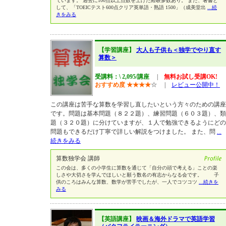
ています。 過去に100点以上点数を上げた経験多数あり。 また、著書と
して、「TOEICテスト600点クリア英単語・熟語 1500」（成美堂出
...続
きをみる
【学習講座】
大人も子供も＜独学でやり直す
算数＞
受講料：\ 2,095/講座
|
無料お試し受講OK!
おすすめ度
★
★
★
★
☆
|
レビュー公開中！
この講座は苦手な算数を学習し直したいという方々のための講座
です。問題は基本問題（８２２題）、練習問題（６０３題）、類
題（３２０題）に分けていますが、１人で勉強できるようにどの
問題もできるだけ丁寧で詳しい解説をつけました。 また、問
...
続きをみる
算数独学会 講師
この会は、多くの小学生に算数を通じて「自分の頭で考える」ことの楽
しさや大切さを学んでほしいと願う数名の有志からなる会です。 子
供のころはみんな算数、数学が苦手でしたが、一人でコツコツ
...続きを
みる
【英語講座】
映画＆海外ドラマで英語学習