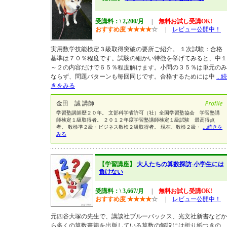
受講料：\ 2,200/月
|
無料お試し受講OK!
おすすめ度
★
★
★
★
☆
|
レビュー公開中！
実用数学技能検定３級取得突破の要所ご紹介。 １次試験：合格
基準は７０％程度です。試験の細かい特徴を挙げてみると、中１
～２の内容だけで６５％程度解けます。小問の３５％は単元のみ
ならず、問題パターンも毎回同じです。合格するためには中
...続
きをみる
金田 誠 講師
学習塾講師歴２０年。 文部科学省許可（社）全国学習塾協会 学習塾講
師検定１級取得者。 ２０１２年度学習塾講師検定１級試験 最高得点
者。 数検準２級・ビジネス数検２級取得者。 現在、数検２級・
...続きを
みる
【学習講座】
大人たちの算数探訪-小学生には
負けない
受講料：\ 3,667/月
|
無料お試し受講OK!
おすすめ度
★
★
★
★
☆
|
レビュー公開中！
元四谷大塚の先生で、講談社ブルーバックス、光文社新書などか
ら多くの算数書籍を出版している算数の解説には折り紙つきの