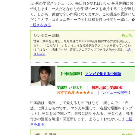
1か月の学習スケジュール、毎日何をやればいいかを具体的にお
伝えします。一人だとなかなか学習ペースを維持することが難し
く、しかも、孤独で辛い作業になりますが、この講座を受講いた
だくことで、コミュニティーで同じ目標を持つ仲間と一緒に、�
...続きをみる
シンタロー 講師
世界一効率を追究し、最短最速でTOEIC600点を獲得する方法をお伝えし
ます。 「これだけ！」というような短絡的なテクニックを言っていくわ
けではなく、地味ですが、確実にスコアアップできる方法をお話し
...続
きをみる
【中国語講座】
マンガで覚える中国語
受講料：\ 837/月
|
無料お試し受講OK!
おすすめ度
★
★
★
★
☆
|
レビュー公開中！
中国語は「勉強」して覚えるものではなく 「楽しんで」「自
然」に覚えるものです。 マンガを通して、右脳で場面をインプ
ットし 発音を耳で聞いて、最後に説明をみる。 発音付き、説明
付きの漫画を毎週１回更新します。 よろしくおねがいしま
...続
きをみる