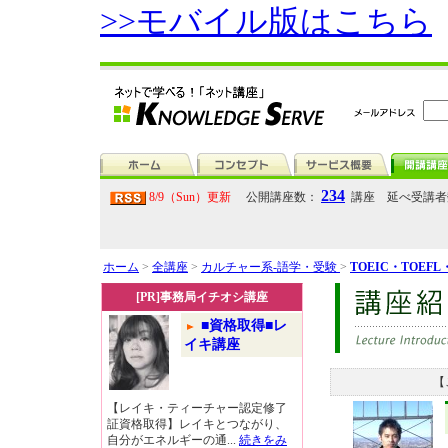
>>モバイル版はこちら
234
8/9（Sun）更新
公開講座数：
講座 延べ受講
ホーム
>
全講座
>
カルチャー系-語学・受験
>
TOEIC・TOEF
[PR]事務局イチオシ講座
■資格取得■レ
イキ講座
【
【レイキ・ティーチャー認定修了
証資格取得】レイキとつながり、
自分がエネルギーの通...
続きをみ