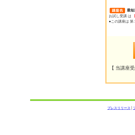
最短
お試し受講 は
●この講座は 
【 当講座受講
プレスリリース
│