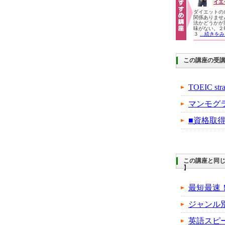
イエ
ダイエットの
関係ありませ
法かどうかが
味がない。２
３
...続きを
この講座の受
TOEIC 
マンモグ
■資格取
この講座と同じ
】
最短最速！
ジャンル
英語スピ