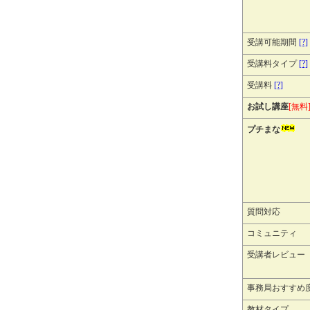
受講可能期間
[?]
受講料タイプ
[?]
受講料
[?]
お試し講座
[無料
プチまな
質問対応
コミュニティ
受講者レビュー
事務局おすすめ
教材タイプ