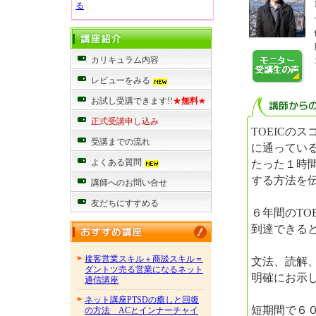
る
カリキュラム内容
レビューをみる
お試し受講できます!!
★
無料
★
正式受講申し込み
TOEICの
受講までの流れ
に通ってい
たった１時
よくある質問
する方法を
講師へのお問い合せ
友だちにすすめる
６年間のTO
到達できる
接客営業スキル＋商談スキル＝
文法、読解
ダントツ売る営業になるネット
明確にお示
通信講座
ネット講座PTSDの癒しと回復
短期間で６
の方法 ACとインナーチャイ