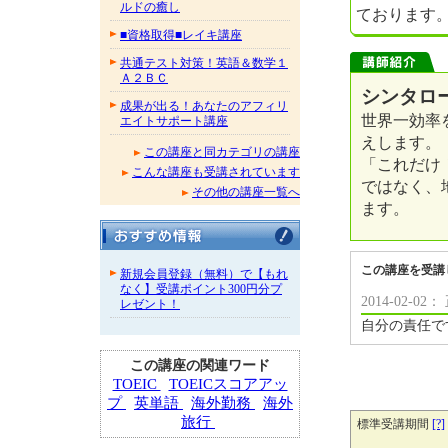
ルドの癒し
ております
■資格取得■レイキ講座
共通テスト対策！英語＆数学１
Ａ２ＢＣ
シンタロー
成果が出る！あなたのアフィリ
世界一効率を
エイトサポート講座
えします。
この講座と同カテゴリの講座
「これだけ
こんな講座も受講されています
ではなく、
その他の講座一覧へ
ます。
この講座を受講
新規会員登録（無料）で【もれ
なく】受講ポイント300円分プ
2014-02-
レゼント！
自分の責任で
この講座の関連ワード
TOEIC
TOEICスコアアッ
プ
英単語
海外勤務
海外
旅行
標準受講期間
[?]