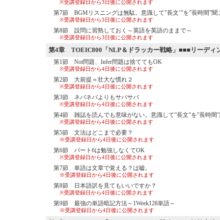
※受講登録日から3日後に公開されます
第7節 BGMリスニングは無駄。意識して”長文’”を”長時間”聞
※受講登録日から3日後に公開されます
第8節 設問に習熟しておく～英語を英語のままで～
※受講登録日から3日後に公開されます
第4章
TOEIC800「NLP＆ドラッカー戦略」■■■リーディ
第1節 Not問題、Infer問題は捨ててもOK
※受講登録日から4日後に公開されます
第2節 大前提＝壮大な慣れ２
※受講登録日から4日後に公開されます
第3節 ネバネバよりもサバサバ
※受講登録日から4日後に公開されます
第4節 雑誌を読んでも意味がない。意識して”長文”を”長時間
※受講登録日から4日後に公開されます
第5節 文法はどこまで必要？
※受講登録日から4日後に公開されます
第6節 パート6は勉強しなくてOK
※受講登録日から4日後に公開されます
第7節 単語は文章で覚える？は嘘。
※受講登録日から4日後に公開されます
第8節 日本語訳を見てもいいですか？
※受講登録日から4日後に公開されます
第9節 最強の単語暗記方法～1Week128単語～
※受講登録日から4日後に公開されます