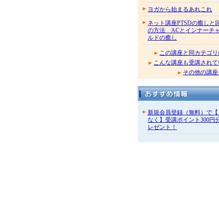
ヨガから始まるあれこれ
ネット講座PTSDの癒しと
の方法 ACとインナーチ
ルドの癒し
この講座と同カテゴリ
こんな講座も受講されて
その他の講座
新規会員登録（無料）で【
なく】受講ポイント300円
レゼント！