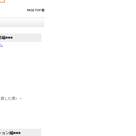
考編■■■
へ
円投資した僕）～
～
ション編■■■