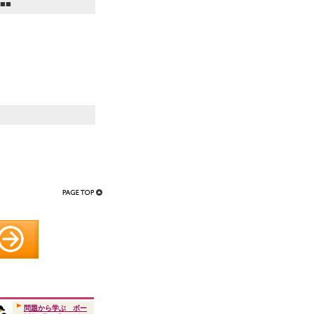
■■
問題から学ぶ ボー