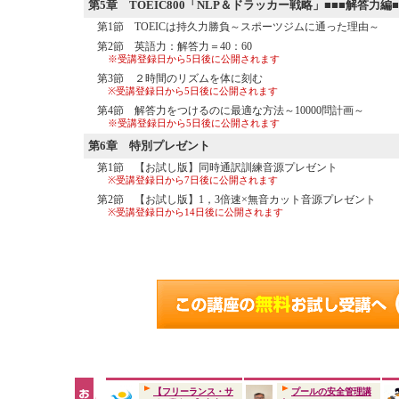
第5章
TOEIC800「NLP＆ドラッカー戦略」■■■解答力編■
第1節 TOEICは持久力勝負～スポーツジムに通った理由～
第2節 英語力：解答力＝40：60
※受講登録日から5日後に公開されます
第3節 ２時間のリズムを体に刻む
※受講登録日から5日後に公開されます
第4節 解答力をつけるのに最適な方法～10000問計画～
※受講登録日から5日後に公開されます
第6章
特別プレゼント
第1節 【お試し版】同時通訳訓練音源プレゼント
※受講登録日から7日後に公開されます
第2節 【お試し版】1，3倍速×無音カット音源プレゼント
※受講登録日から14日後に公開されます
【フリーランス・サ
プールの安全管理講