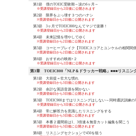
第1節 僕のTOEIC受験期～涙の6ヶ月～
※受講登録日から2日後に公開されます
第2節 限界をぶっ壊す３つのハナシ
※受講登録日から2日後に公開されます
第3節 3ヶ月でTOEIC800なんてマジで楽勝！
※受講登録日から2日後に公開されます
第4節 未来記憶を増やしてゆく
※受講登録日から2日後に公開されます
第5節 コーヒーブレイク【TOEICスコアとユンケルの相関関
※受講登録日から2日後に公開されます
第6節 おすすめの映画×２
※受講登録日から2日後に公開されます
第3章
TOEIC800「NLP＆ドラッカー戦略」■■■リスニン
第1節 大前提＝壮大な慣れ
※受講登録日から3日後に公開されます
第2節 余計な英語音源を聞かない
※受講登録日から3日後に公開されます
第3節 TOEIC900まではリスニングはしない～同時通訳訓練
※受講登録日から3日後に公開されます
第4節 常に解答力を意識したリスニングをする
※受講登録日から3日後に公開されます
第5節 本番２週間前は1、3倍速＆無音カット編集を聞こう
※受講登録日から3日後に公開されます
第6節 リスニングセクションで450を狙う