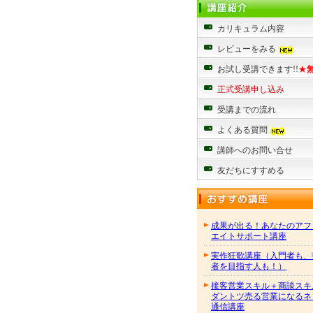
カリキュラム内容
レビューをみる
お試し受講できます!!
★
正式受講申し込み
受講までの流れ
よくある質問
講師へのお問い合せ
友だちにすすめる
成果が出る！あなたのアフ
エイトサポート講座
実作狂歌講座（入門者も、
者を目指す人も！）
接客営業スキル＋商談スキ
ダントツ売る営業になるネ
通信講座