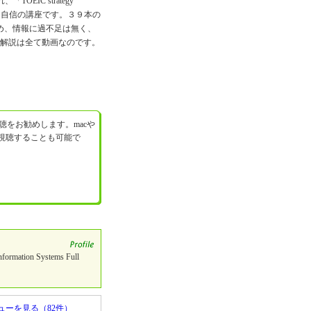
EIC strategy
た自信の講座です。３９本の
め、情報に過不足は無く、
う、解説は全て動画なのです。
視聴をお勧めします。macや
して視聴することも可能で
rmation Systems Full
ューを見る（82件）