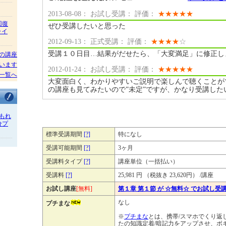
2013-08-08： お試し受講： 評価：
★
★
★
★
★
回復
ぜひ受講したいと思った
ャイ
2012-09-13： 正式受講： 評価：
★
★
★
★
☆
受講１０日目…結果がだせたら、「大変満足」に修正し
の講座
います
2012-01-24： お試し受講： 評価：
★
★
★
★
★
一覧へ
大変面白く、わかりやすいご説明で楽しんで聴くことが
の講座も見てみたいので”未定”ですが、かなり受講した
もれ
分プ
標準受講期間
[?]
特になし
受講可能期間
[?]
3ヶ月
受講料タイプ
[?]
講座単位（一括払い）
受講料
[?]
25,981 円 （税抜き 23,620円） /講座
お試し講座
[無料]
第１章 第１節 が ☆無料☆ でお試し受
なし
プチまな
※
プチまな
とは、携帯/スマホでくり返
たの知識定着/暗記力をアップさせ、ボ