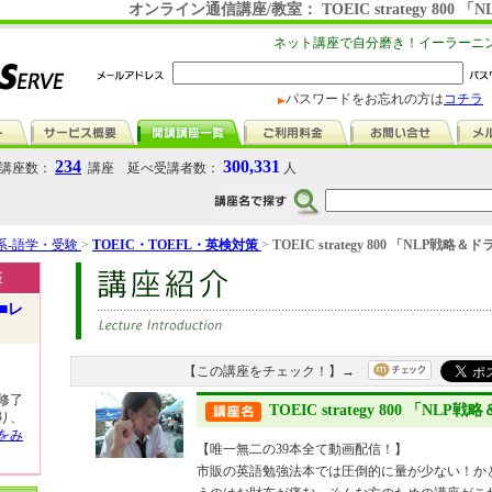
オンライン通信講座/教室： TOEIC strategy 80
ネット講座で自分磨き！イーラーニ
パスワードをお忘れの方は
コチラ
234
300,331
講座数：
講座 延べ受講者数：
人
系-語学・受験
>
TOEIC・TOEFL・英検対策
>
TOEIC strategy 800 「NLP戦
座
■レ
【この講座をチェック！】→
修了
TOEIC strategy 800 「N
り、
をみ
【唯一無二の39本全て動画配信！】
市販の英語勉強法本では圧倒的に量が少ない！かと