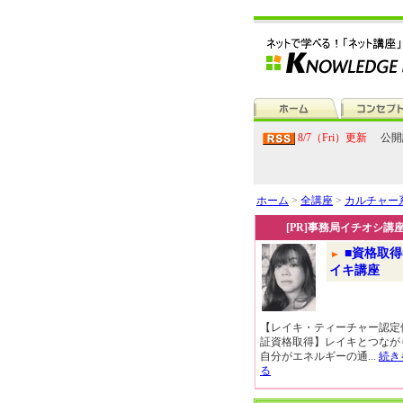
8/7（Fri）更新
公開
ホーム
>
全講座
>
カルチャー
[PR]事務局イチオシ講
■資格取得
イキ講座
【レイキ・ティーチャー認定
証資格取得】レイキとつなが
自分がエネルギーの通...
続き
る