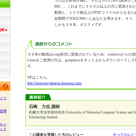
うのはお財布が痛む。そんな方のための講座がこれ、「TO
800」。これまでに３００人以上の方に受講され
動画と、１００枚以上のPDFファイルからなるた
短期間でTOEIC800へとあなたを導きます。そ
しかも３９本。オススメです。
無料
★
３９本の動画はwmp形式に変換されているため、windowsからの
Linuxをご使用の方は、gomplayerをネット上からダウンロード
す。
HPはこちら。
http://toeicsenryakuron.dousetsu.com/
ィリ
石崎 力也 講師
指導
札幌大学法学部特待生/University of Nebraska Computer Science and Info
Scholarship Student
ル＝
ット
この講座を受講した方のレビュー
すべてのレビ