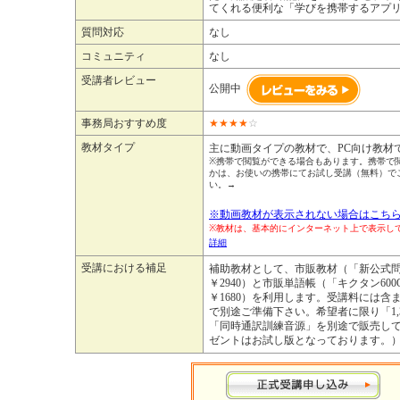
てくれる便利な「学びを携帯するアプ
質問対応
なし
コミュニティ
なし
受講者レビュー
公開中
事務局おすすめ度
★
★
★
★
☆
教材タイプ
主に動画タイプの教材で、PC向け教材
※携帯で閲覧ができる場合もあります。携帯で
かは、お使いの携帯にてお試し受講（無料）で
い。→
※動画教材が表示されない場合はこちら
※教材は、基本的にインターネット上で表示
詳細
受講における補足
補助教材として、市販教材（「新公式問題集V
￥2940）と市販単語帳（「キクタン600
￥1680）を利用します。受講料には含
で別途ご準備下さい。希望者に限り「1,
「同時通訳訓練音源」を別途で販売し
ゼントはお試し版となっております。