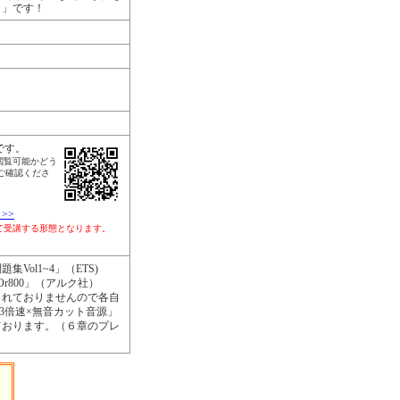
リ」です！
です。
閲覧可能かどう
ご確認くださ
>>
して受講する形態となります。
ol1~4」（ETS)
Or800」（アルク社）
まれておりませんので各自
3倍速×無音カット音源」
ております。（６章のプレ
）