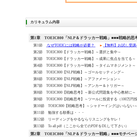
カリキュラム内容
第1章
TOEIC800「NLP＆ドラッカー戦略」■■■戦略的思
第1節
なぜTOEICには戦略が必要？
【無料】お試し受講
第2節 TOEIC800【ドラッカー戦略】～選択と集中～
第3節 TOEIC800【ドラッカー戦略】～成果に焦点を当てる～
第4節 TOEIC800【ドラッカー戦略】～タイムマネジメント～
第5節 TOEIC800【NLP戦略】～ゴールセッティング～
第6節 TOEIC800【NLP戦略】～アファメーション～
第7節 TOEIC800【NLP戦略】～アンカー＆トリガー～
第8節 TOEIC800【戦略思考】～新公式問題集を中心教材に～
第9節 TOEIC800【戦略思考】～ツールに投資する（100万
第10節 TOEIC800【戦略思考】～シャドーイングはいらない
第11節 勉強する順番は・・・
第12節 リーディングをやるならリスニングをヤレ！
第13節 To all pdf（ここから全てのPDFをDLして下さい）
第2章
TOEIC800「NLP＆ドラッカー戦略」■■■モチベー