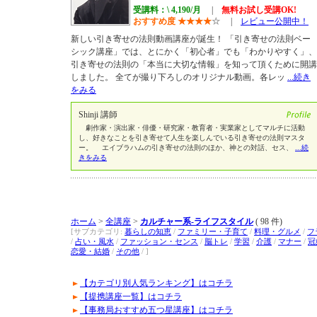
受講料：\ 4,190/月
|
無料お試し受講OK!
おすすめ度
★
★
★
★
☆
|
レビュー公開中！
新しい引き寄せの法則動画講座が誕生！ 「引き寄せの法則ベー
シック講座」では、とにかく「初心者」でも「わかりやすく」、
引き寄せの法則の「本当に大切な情報」を知って頂くために開講
しました。 全てが撮り下ろしのオリジナル動画。各レッ
...続き
をみる
Shinji 講師
劇作家・演出家・俳優・研究家・教育者・実業家としてマルチに活動
し、好きなことを引き寄せて人生を楽しんでいる引き寄せの法則マスタ
ー。 エイブラハムの引き寄せの法則のほか、神との対話、セス、
...続
きをみる
ホーム
>
全講座
>
カルチャー系-ライフスタイル
( 98 件)
[サブカテゴリ:
暮らしの知恵
/
ファミリー・子育て
/
料理・グルメ
/
フ
/
占い・風水
/
ファッション・センス
/
脳トレ
/
学習
/
介護
/
マナー
/
冠
恋愛・結婚
/
その他
/ ]
【カテゴリ別人気ランキング】はコチラ
【提携講座一覧】はコチラ
【事務局おすすめ五つ星講座】はコチラ