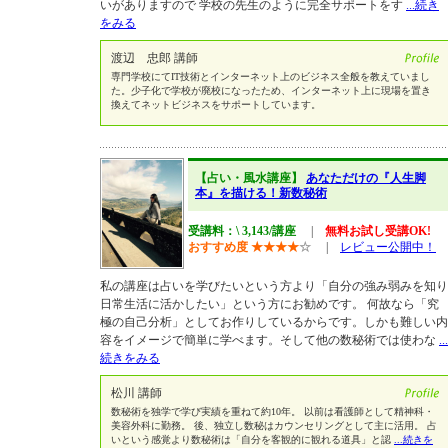
いがありますので 学校の先生のように完全サポートをす
...続き
をみる
渡辺 忠郎 講師
専門学校にてIT技術とインターネット上のビジネス全般を教えていまし
た。少子化で学校が廃校になったため、インターネット上に現場を置き
換えてネットビジネスをサポートしています。
【占い・風水講座】
あなただけの『人生脚
本』を描ける！新数秘術
受講料：\ 3,143/講座
|
無料お試し受講OK!
おすすめ度
★
★
★
★
☆
|
レビュー公開中！
私の講座は占いを学びたいという方より「自分の強み弱みを知り
日常生活に活かしたい」という方にお勧めです。 何故なら「究
極の自己分析」としてお作りしているからです。しかも難しい内
容をイメージで簡単に学べます。そして他の数秘術では使わな
...
続きをみる
松川 講師
数秘術を独学で学び実績を重ねて約10年。 以前は看護師として精神科・
美容外科に勤務。 後、独立し数秘はカウンセリングとして主に活用。 占
いという感覚より数秘術は「自分を客観的に観れる道具」と認
...続きを