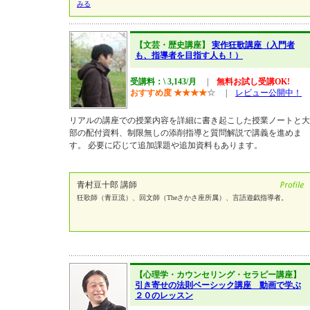
みる
【文芸・歴史講座】
実作狂歌講座（入門者
も、指導者を目指す人も！）
受講料：\ 3,143/月
|
無料お試し受講OK!
おすすめ度
★
★
★
★
☆
|
レビュー公開中！
リアルの講座での授業内容を詳細に書き起こした授業ノートと大
部の配付資料、制限無しの添削指導と質問解説で講義を進めま
す。 必要に応じて追加課題や追加資料もあります。
青村豆十郎 講師
狂歌師（青豆流）、回文師（Theさかさ座所属）、言語遊戯指導者。
【心理学・カウンセリング・セラピー講座】
引き寄せの法則ベーシック講座 動画で学ぶ
２０のレッスン