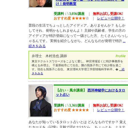
け！発明教室
受講料：\ 3,056/講座
|
無料お試し受講OK!
おすすめ度
★
★
★
★
☆
|
レビュー公開中！
普段の生活でちょっとしたアイディア、ありませんか？ もしか
してそれ、発明かもしれませんよ！ 主婦や高齢者、学生の方の
アイディアが特許登録になって一儲けした方、たくさんいらっし
ゃるんです。 実例を紹介しながら、どんなものが発明で特許
...
続きをみる
弁理士 木村浩也 講師
東京ヤクルトスワローズをこよなく愛し、神宮球場近くに特許事務所を
構える弁理士。 千葉県柏市にて出生。隣の我孫子市にて幼少期を過ご
す。現在も我孫子に在住。 東京理科大学理工学部情報科学科卒、�
...続
きをみる
【占い・風水講座】
西洋神秘学におけるタロ
ット占い
受講料：\ 3,361/講座
|
無料お試し受講OK!
おすすめ度
★
★
★
★
★
|
レビュー公開中！
あなたが知っているタロット占いとは どんなものですか？ 覚え
たカードを（記憶）主観で読むだけなら。 ちょっとも、ミステ