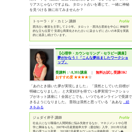
リアスじゃないですよね。 タロット占いを通じて、一緒に神秘
を見つける 旅に出てみませんか？
トゥーラ・ド・カミン 講師
西洋占い教室を主宰して２０年。 タロット・西洋占星術を中心に 神秘学
的な立ち位置で 安易な商業化された占いに染まらずに 占いの本質を実践
的に追及し続けています。
【心理学・カウンセリング・セラピー講座】
夢がかなう！「こんな夢出ましたワークショ
ップ」
受講料：\ 8,393/講座
|
無料お試し受講OK!
おすすめ度
★
★
★
★
☆
「あのとき描いた夢が実現しました」 「漠然としていた目標が
明確になりました」 と大変好評を得ている夢実現ワークショッ
プがネット講座に！全国どこでも、いつでもオンラインで受講で
きるようになりました。 普段は漠然と思っている「ああな
...続
きをみる
ジェダイ岸子 講師
社会人になり職場の人間関係に悩み失敗するなか、マネジメントや心理
学に興味をもち、2007年4月産業能率大学（通信制）入学、2011年3月産
業心理コース卒業。 2013年2月産業カウンセラー資格取得。マイン�
...