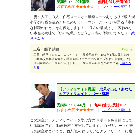
受講料：\ 1,304/講座
|
無料お試し受講OK!
おすすめ度
★
★
★
★
☆
|
レビュー公開中！
妻１人子供３人、住宅ローンと自動車ローンありありで収入減
必至の転職を決めた狂気のサラリーマン・こーへいが送る「幸せ
な転職の仕方」をお伝えします！ 収入の増減だけに囚われな
い本当の意味で「いい転職」とは何か？私が体験してきたリ
...続
きをみる
三谷 皓平 講師
三谷 皓平（ミタニ コウヘイ） 長崎県出身 1985年1月29日生まれ
工業高校卒業後愛知県の某自動車メーカーのグループ会社に就職し、約
10年間勤める。最終役職は班長。 在職中から自分の本当に�
...続きを
みる
【アフィリエイト講座】
成果が出る！あなた
のアフィリエイトサポート講座
受講料：\ 3,544/月
|
無料お試し受講OK!
おすすめ度
★
★
★
★
☆
|
レビュー公開中！
この講座は、アフィリエイトを学ぶ方の サポートを目的にして
いる講座です。 動画教材も充実しています。 なぜサポートが売
りの講座かというと、個人個人 行っているアフィリエイトに違