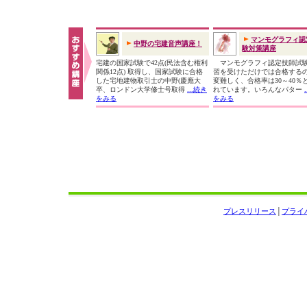
マンモグラフィ認
中野の宅建音声講座！
験対策講座
宅建の国家試験で42点(民法含む権利
マンモグラフィ認定技師試
関係12点) 取得し、国家試験に合格
習を受けただけでは合格する
した宅地建物取引士の中野(慶應大
変難しく、合格率は30～40％
卒、ロンドン大学修士号取得
...続き
れています。いろんなパター
をみる
をみる
プレスリリース
│
プライ