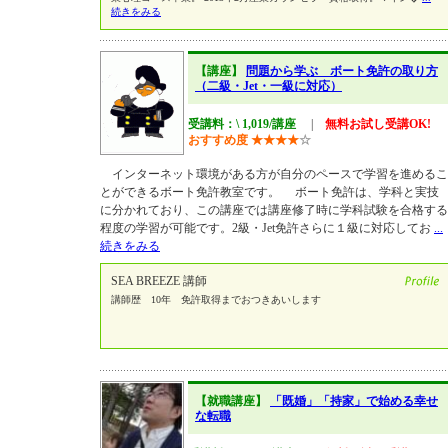
続きをみる
【講座】
問題から学ぶ ボート免許の取り方
（二級・Jet・一級に対応）
受講料：\ 1,019/講座
|
無料お試し受講OK!
おすすめ度
★
★
★
★
☆
インターネット環境がある方が自分のペースで学習を進めるこ
とができるボート免許教室です。 ボート免許は、学科と実技
に分かれており、この講座では講座修了時に学科試験を合格する
程度の学習が可能です。2級・Jet免許さらに１級に対応してお
...
続きをみる
SEA BREEZE 講師
講師歴 10年 免許取得までおつきあいします
【就職講座】
「既婚」「持家」で始める幸せ
な転職