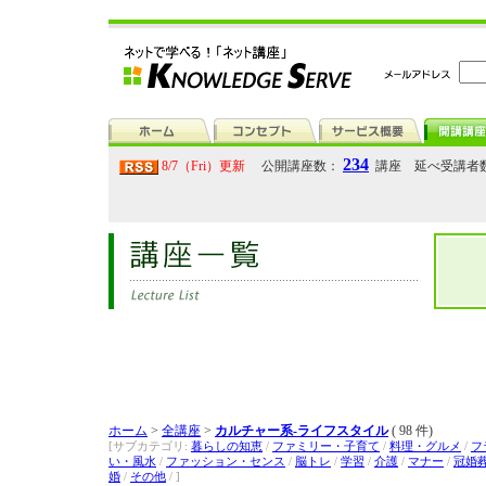
234
8/7（Fri）更新
公開講座数：
講座 延べ受講者
ホーム
>
全講座
>
カルチャー系-ライフスタイル
( 98 件)
[サブカテゴリ:
暮らしの知恵
/
ファミリー・子育て
/
料理・グルメ
/
フ
い・風水
/
ファッション・センス
/
脳トレ
/
学習
/
介護
/
マナー
/
冠婚
婚
/
その他
/ ]