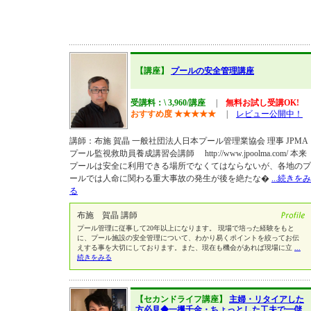
【講座】
プールの安全管理講座
受講料：\ 3,960/講座
|
無料お試し受講OK!
おすすめ度
★
★
★
★
★
|
レビュー公開中！
講師：布施 賀晶 一般社団法人日本プール管理業協会 理事 JPMA
プール監視救助員養成講習会講師 http://www.jpoolma.com/ 本来
プールは安全に利用できる場所でなくてはならないが、各地のプ
ールでは人命に関わる重大事故の発生が後を絶たな�
...続きをみ
る
布施 賀晶 講師
プール管理に従事して20年以上になります。 現場で培った経験をもと
に、プール施設の安全管理について、わかり易くポイントを絞ってお伝
えする事を大切にしております。また、現在も機会があれば現場に立
...
続きをみる
【セカンドライフ講座】
主婦・リタイアした
方必見◆一攫千金・ちょっとした工夫で一儲