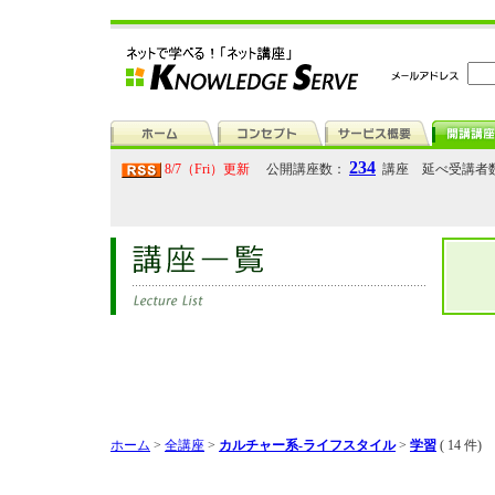
234
8/7（Fri）更新
公開講座数：
講座 延べ受講者
ホーム
>
全講座
>
カルチャー系-ライフスタイル
>
学習
( 14 件)