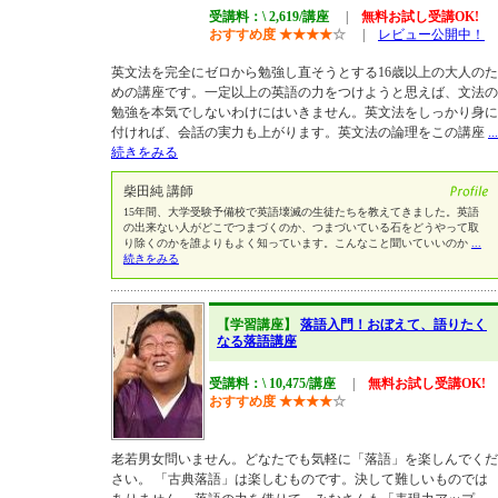
受講料：\ 2,619/講座
|
無料お試し受講OK!
おすすめ度
★
★
★
★
☆
|
レビュー公開中！
英文法を完全にゼロから勉強し直そうとする16歳以上の大人のた
めの講座です。一定以上の英語の力をつけようと思えば、文法の
勉強を本気でしないわけにはいきません。英文法をしっかり身に
付ければ、会話の実力も上がります。英文法の論理をこの講座
...
続きをみる
柴田純 講師
15年間、大学受験予備校で英語壊滅の生徒たちを教えてきました。英語
の出来ない人がどこでつまづくのか、つまづいている石をどうやって取
り除くのかを誰よりもよく知っています。こんなこと聞いていいのか
...
続きをみる
【学習講座】
落語入門！おぼえて、語りたく
なる落語講座
受講料：\ 10,475/講座
|
無料お試し受講OK!
おすすめ度
★
★
★
★
☆
老若男女問いません。どなたでも気軽に「落語」を楽しんでくだ
さい。 「古典落語」は楽しむものです。決して難しいものでは