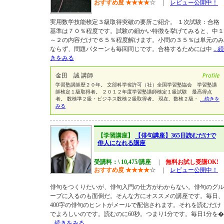
おすすめ度
★
★
★
★
☆
|
レビュー公開中！
実用数学技能検定３級取得突破の要所ご紹介。 １次試験：合格
基準は７０％程度です。試験の細かい特徴を挙げてみると、中１
～２の内容だけで６５％程度解けます。小問の３５％は単元のみ
ならず、問題パターンも毎回同じです。合格するためには中
...続
きをみる
金田 誠 講師
学習塾講師歴２０年。 文部科学省許可（社）全国学習塾協会 学習塾講
師検定１級取得者。 ２０１２年度学習塾講師検定１級試験 最高得点
者。 数検準２級・ビジネス数検２級取得者。 現在、数検２級・
...続きを
みる
【学習講座】
【俳句講座】365日読むだけで
俳人になれる講座
受講料：\ 10,475/講座
|
無料お試し受講OK!
おすすめ度
★
★
★
★
☆
|
レビュー公開中！
俳句をつくりたいが、俳句入門の仕方がわからない。俳句のグル
ープに入るのも面倒だ。そんな方にオススメの講座です。毎日、
400字の俳句のヒントがメールで配信されます。それを読むだけ
でよろしいのです。読むのに60秒。つまり1分です。毎日1分を�
...続きをみる