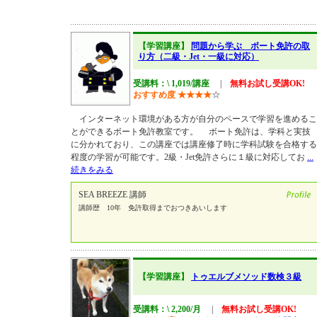
【学習講座】
問題から学ぶ ボート免許の取
り方（二級・Jet・一級に対応）
受講料：\ 1,019/講座
|
無料お試し受講OK!
おすすめ度
★
★
★
★
☆
インターネット環境がある方が自分のペースで学習を進めるこ
とができるボート免許教室です。 ボート免許は、学科と実技
に分かれており、この講座では講座修了時に学科試験を合格する
程度の学習が可能です。2級・Jet免許さらに１級に対応してお
...
続きをみる
SEA BREEZE 講師
講師歴 10年 免許取得までおつきあいします
【学習講座】
トゥエルブメソッド数検３級
受講料：\ 2,200/月
|
無料お試し受講OK!