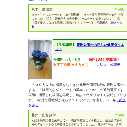
八木 健 講師
ＮＨＫアナウンサーとして39年間勤務 ＮＨＫ俳句王国司会を10年担当
しました 現在 滑稽俳句協会会長(ホームページ御覧ください) 元
「必ず俳人になれる講座」講師(ナレッジサーブ) 元愛媛大
...続きをみ
る
【学習講座】
管理栄養士の正しい健康ダイエ
ット
受講料：\ 3,143/月
|
無料お試し受講OK!
おすすめ度
★
★
★
★
☆
|
レビュー公開中！
１５００人以上の指導をしてきた元総合病院勤務の管理栄養士に
よる、「健康的なダイエットの基本」についての通信講座です。
実際に指導した場面を再現し、解説でわかりやすく説明していま
す。 3か月毎週教材が送られてくるので、毎週モチベー�
...続き
をみる
藤井 直也 講師
元総合病院の管理栄養士です。糖尿病教室などを担当し、生活習慣病の
方のダイエットや食事指導などを行っていました。 健康の3本柱、食事・