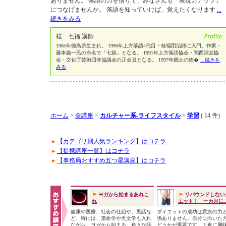
ありません。 落語の力を借りて、みなさんも「表現力アップ」
につなげませんか。 落語を知っていけば、覚えたくなります
...
続きをみる
桂 七福 講師
1965年徳島県生まれ。 1990年上方落語4代目・桂福団治師に入門。作家・
藤本義一氏の命名で「七福」となる。 1991年上方落語協会・関西演芸協
会・文化庁芸術団体協議会の正会員となる。 1997年郷土の徳�
...続きを
みる
ホーム
>
全講座
>
カルチャー系-ライフスタイル
>
学習
( 14 件)
【カテゴリ別人気ランキング】はコチラ
【提携講座一覧】はコチラ
【事務局おすすめ五つ星講座】はコチラ
ヨガから始まるあれこ
リバウンドしない
れ
エット！ 一カ月に..
健康や医療、社会の仕組や、裏話な
ダイエットの成功は意志の力
ど、時には、運命学や天文学も入れ
係ありません。自分に向いた
ながら、ヨガから始まる、色々な話
どうかが重要です。１食に興