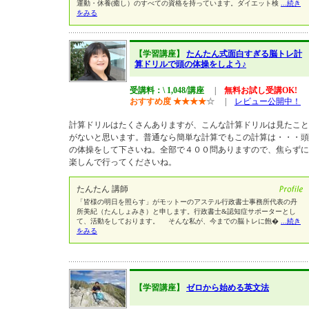
運動・休養(癒し）のすべての資格を持っています。ダイエット検
...続き
をみる
【学習講座】
たんたん式面白すぎる脳トレ計
算ドリルで頭の体操をしよう♪
受講料：\ 1,048/講座
|
無料お試し受講OK!
おすすめ度
★
★
★
★
☆
|
レビュー公開中！
計算ドリルはたくさんありますが、こんな計算ドリルは見たこと
がないと思います。普通なら簡単な計算でもこの計算は・・・頭
の体操をして下さいね。全部で４００問ありますので、焦らずに
楽しんで行ってくださいね。
たんたん 講師
「皆様の明日を照らす」がモットーのアステル行政書士事務所代表の丹
所美紀（たんしょみき）と申します。行政書士&認知症サポーターとし
て、活動をしております。 そんな私が、今までの脳トレに飽�
...続き
をみる
【学習講座】
ゼロから始める英文法