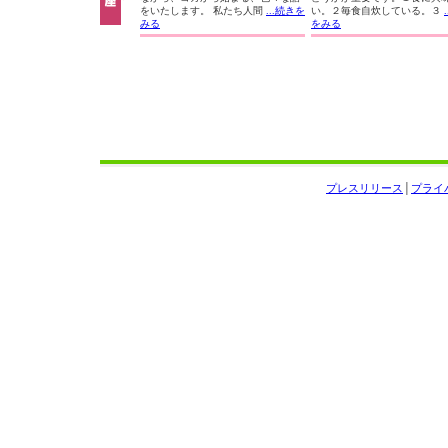
をいたします。 私たち人間
...続きを
い。２毎食自炊している。３
みる
をみる
プレスリリース
│
プライ