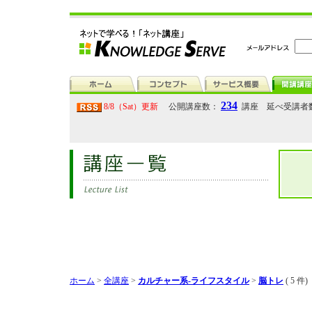
234
8/8（Sat）更新
公開講座数：
講座 延べ受講者
ホーム
>
全講座
>
カルチャー系-ライフスタイル
>
脳トレ
( 5 件)