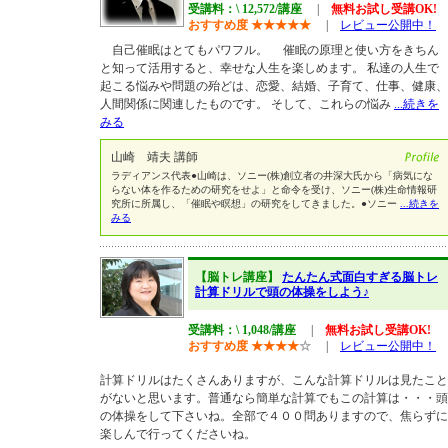
受講料：\ 12,572/講座
|
無料お試し受講OK!
おすすめ度
★
★
★
★
★
|
レビュー公開中！
自己催眠はとてもパワフル。 催眠の原理と使い方をきちん
と知って活用すると、幸せな人生を楽しめます。 私達の人生で
起こる悩みや問題の殆どは、恋愛、結婚、子育て、仕事、健康、
人間関係に関連したものです。 そして、これらの悩み
...続きを
みる
山崎 靖夫 講師
ラディアンス代表●山崎は、ソニー(株)創立者の井深大氏から「病気にな
らない体を作るための研究をせよ」と命令を受け、ソニー(株)生命情報研
究所に所属し、「催眠や瞑想」の研究をしてきました。●ソニー
...続きを
みる
【脳トレ講座】
たんたん式面白すぎる脳トレ
計算ドリルで頭の体操をしよう♪
受講料：\ 1,048/講座
|
無料お試し受講OK!
おすすめ度
★
★
★
★
☆
|
レビュー公開中！
計算ドリルはたくさんありますが、こんな計算ドリルは見たこと
がないと思います。普通なら簡単な計算でもこの計算は・・・頭
の体操をして下さいね。全部で４００問ありますので、焦らずに
楽しんで行ってくださいね。