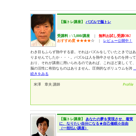
【脳トレ講座】
パズルで脳トレ
受講料：\ 5,000/講座
|
無料お試し受講OK!
おすすめ度
★
★
★
★
☆
|
レビュー公開中！
わき目もふらず熱中する姿。それはパズルをしていたときではあ
りませんでしたか・・・。パズルは人を熱中させるものを持って
おり、それが講座に用いられるのであれば、これほど楽しくて、
脳の活性に有効なものはありません。圧倒的なボリュウムを誇
...
続きをみる
米澤 章夫 講師
【脳トレ講座】
あなたの夢を実現させ、着実
に、なりたい自分になる★自己催眠☆自由
（一括払い講座）