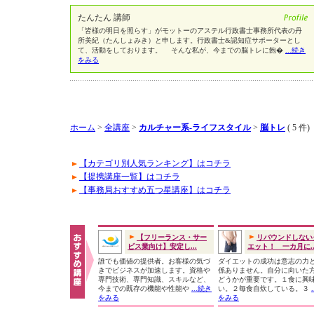
たんたん 講師
「皆様の明日を照らす」がモットーのアステル行政書士事務所代表の丹
所美紀（たんしょみき）と申します。行政書士&認知症サポーターとし
て、活動をしております。 そんな私が、今までの脳トレに飽�
...続き
をみる
ホーム
>
全講座
>
カルチャー系-ライフスタイル
>
脳トレ
( 5 件)
【カテゴリ別人気ランキング】はコチラ
【提携講座一覧】はコチラ
【事務局おすすめ五つ星講座】はコチラ
【フリーランス・サー
リバウンドしない
ビス業向け】安定し...
エット！ 一カ月に..
誰でも価値の提供者。お客様の気づ
ダイエットの成功は意志の力
きでビジネスが加速します。資格や
係ありません。自分に向いた
専門技術、専門知識、スキルなど、
どうかが重要です。１食に興
今までの既存の機能や性能や
...続き
い。２毎食自炊している。３
をみる
をみる